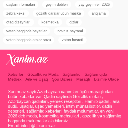
qaşların formalari
geyim dəbləri
yay geyimləri 2026
zebra keksi
gozalti qaralar ucun maska
ariqlama
otaq dizaynları
kosmetika
qizlar
veten haqqinda bayatilar
novruz bayrami
veten haqqinda atalar sozu
vətən həsrəti
Xəbərlər
Gözəllik və Moda
Sağlamlıq
Sağlam qida
Mətbəx
Ailə və Uşaq
Şou Biznes
Maraqlı
Bizimlə Əlaqə
Xanım.az saytı Azərbaycan xanımları üçün maraqlı olan
bütün xəbərlər var. Qadin saytinda Gözəllik sirrləri ,
Azərbaycan qadınları, yemek reseptləri , Hamilə qadın , ana
südü, uşaqlar, uşaq yemekleri, intim münasibətlər, qadin
xeberleri, sağlamlıq xəbərləri, faydalı melumatlar, ən yeni
2026 deb moda, kosmetika mehsullari , gozellik və sağlamlıq
haqqında məlumatlar ala bilərsiz.
Email: info [ @ ] xanim.az