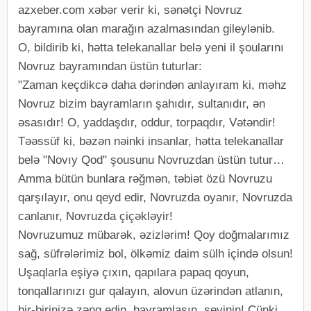
azxeber.com xəbər verir ki, sənətçi Novruz
bayramına olan marağın azalmasından gileylənib.
O, bildirib ki, hətta telekanallar belə yeni il şoularını
Novruz bayramından üstün tuturlar:
"Zaman keçdikcə daha dərindən anlayıram ki, məhz
Novruz bizim bayramların şahıdır, sultanıdır, ən
əsasıdır! O, yaddaşdır, oddur, torpaqdır, Vətəndir!
Təəssüf ki, bəzən nəinki insanlar, hətta telekanallar
belə "Novıy Qod" şousunu Novruzdan üstün tutur…
Amma bütün bunlara rəğmən, təbiət özü Novruzu
qarşılayır, onu qeyd edir, Novruzda oyanır, Novruzda
canlanır, Novruzda çiçəkləyir!
Novruzumuz mübarək, əzizlərim! Qoy doğmalarımız
sağ, süfrələrimiz bol, ölkəmiz daim sülh içində olsun!
Uşaqlarla eşiyə çıxın, qapılara papaq qoyun,
tonqallarınızı gur qalayın, alovun üzərindən atlanın,
bir-birinizə zəng edin, bayramlaşın, sevinin! Çünki