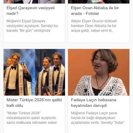
Elşad Qarayevin vəsiyyəti
Elşən Ozan Akbaba ilə bir
nədir?
arada - Fotolar
Müğənni Elşad Qarayev
Aktyor Elşən Orucov türkiyəli
vəsiyyətini açıqlayıb. Sənətçi bu
həmkarı Ozan Akbaba ilə bir
barədə "Bir gün" verilişində
araya gəlib. xəbər verir ki,
danışıb. "Hər dəfə rayona gələndə
sənətçilər "Çırak 2" serialının
qardaşlarımın məzarını ziyarət
çəkiliş meydançasında
edirəm. Bu dünyadan hamımız
görüşüblər. Ekran işində rol alan
köçəcəyik. Amma köçməyin d
Elşən layihənin birinci hissəsində
d
Mister Türkiye 2026'nın qalibi
Fədayə Laçın həbsxana
bəlli oldu
həyatından danışdı
"Mister Türkiye 2026"
Müğənni Fədayə Laçın şəxsi
müsabiqəsinin qalibi açıqlanıb.
həyatı ilə bağlı diqqətçəkən
xarici mətbuata istinadən xəbər
açıqlamalar verib. Sənətçi "Astar"
verir ki, 30 iştirakçının mübarizə
yutub layihəsində ailəsində
apardığı finalda Rizenin Ardeşen
yaşadığı çətinliklərdən danışıb.