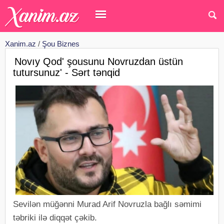
Xanim.az
/
Şou Biznes
Novıy Qod' şousunu Novruzdan üstün
tutursunuz' - Sərt tənqid
Sevilən müğənni Murad Arif Novruzla bağlı səmimi
təbriki ilə diqqət çəkib.