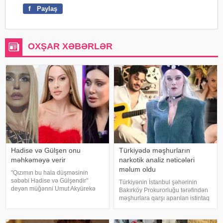
f
Paylaş
OXŞAR XƏBƏRLƏR
Hadise və Gülşen onu
Türkiyədə məşhurların
məhkəməyə verir
narkotik analiz nəticələri
məlum oldu
"Qızımın bu hala düşməsinin
səbəbi Hadise və Gülşendir"
Türkiyənin İstanbul şəhərinin
deyən müğənni Umut Akyürekə
Bakırköy Prokurorluğu tərəfindən
Gülşen və Hadise məhkəmə
məşhurlara qarşı aparılan istintaq
iddiası qaldırıblar. Hadise və
çərçivəsində saxlanılan və həbs
Gülşeni hədəf alan açıqlamalarını
edilən bəzi şəxslərdən
davam etdirən Akyürek "Mən
götürülmüş bioloji nümunələr