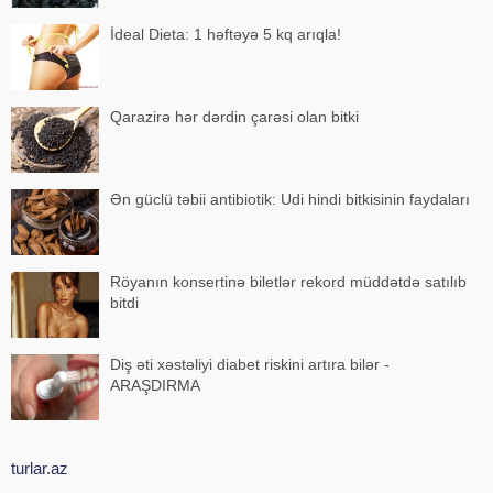
İdeal Dieta: 1 həftəyə 5 kq arıqla!
Qarazirə hər dərdin çarəsi olan bitki
Ən güclü təbii antibiotik: Udi hindi bitkisinin faydaları
Röyanın konsertinə biletlər rekord müddətdə satılıb
bitdi
Diş əti xəstəliyi diabet riskini artıra bilər -
ARAŞDIRMA
turlar.az