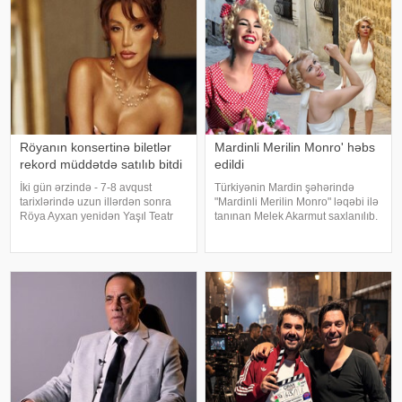
Hadisən
üzərində aparılan toksikoloji
analizləri
Röyanın konsertinə biletlər
Mardinli Merilin Monro' həbs
rekord müddətdə satılıb bitdi
edildi
İki gün ərzində - 7-8 avqust
Türkiyənin Mardin şəhərində
tarixlərində uzun illərdən sonra
"Mardinli Merilin Monro" ləqəbi ilə
Röya Ayxan yenidən Yaşıl Teatr
tanınan Melek Akarmut saxlanılıb.
səhnəsində solo konsert proqramı
50 yaşlı Melek Akarmutun sosial
ilə çıxış edəcək. Sənətçinin
media hesabında 15 iyul 2016-cı
konsertinə böyük maraq göstərilib
il çevriliş cəhdi ilə bağlı cinayət
və biletlər qısa zamanda tamamil
tərkibli olduğ