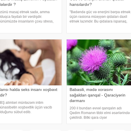
ələrdir ?
hansılardır?
zünü masaj etmək sadə, amma
"Bədəndə güc və enerjini bərpa etmək
lduqca faydalı bir vərdişdir.
üçün rasiona müəyyən qidaları daxil
ünümüzdə insanların çoxu stress,
etmək lazımdır. Bu qidalara ispanaq,
orğunluq və gərginlikdən şikayət edir.
avokado və çia toxumları daxildir". Bu
u halları aradan qaldırmaq üçün
barədə rusiyalı diyetoloqlar danışıblar.
üsusi ustaya müraciət etməyə ehtiyac
İspanaq immunitet sistemin
lmadan özünü masa
ansı halda seks insanı xoşbəxt
Babasili, mədə xorasını
dir?
sağaldan qanqal - Qaraciyərin
dərmanı
BŞ alimləri müntəzəm intim
ünasibətin xoşbəxtlik üçün vacib
200 il bundan əvvəl qanqalın adı
lduğunu sübut edib.
Qədim Romanın tibbi elmi əsərlərində
Medicina" xəbər verir ki, sorğuda 300
çəkilirdi. Bitki qara ciyər
önüllünün intim həyatı və razılıq hissi
xəstəliklərində istifadə olunurdu. Uzaq
raşdırılıb. Məlum olub ki,
keçmişdə qanqalı Avropa həkimləri də
əyatlarında mütəmad