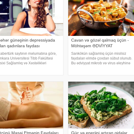
əhər günəşinin depressiyada
Cavan və gözəl qalmaq üçün -
lan qadınlara faydası
Möhtəşəm ƏDVİYYAT
abertürk saytının məlumatına görə,
Sarıkökün sağlamlıq üçün misilsiz
nkara Universitesi Tibb Fakültəsi
faydaları elmdə çoxdan sübut olunub.
sixi Sağlamlıq və Xəstəlikləri
Bu ədviyyat mikrob və virus əleyhinə
undamental Elm sahəsi üzrə tədris
təsir edir, orqanizmdə iltihabları
zvü, prof. dr. Oğuz Erkan Berksun
azaldır, güclü antioksidant
övsümi keçid dövrlərində biloji
olduğundan xərçəngin riskini azaldır,
aatın pozulmas
qaraciyər üçü
zünü Masaj Etmənin Faydaları
Güc və enerjini artıran qidalar