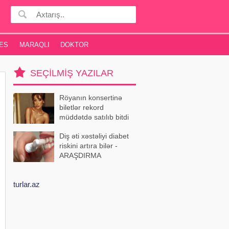
ES
MARAQLI
DOKTOR
SEÇILMIŞ YAZILAR
Röyanın konsertinə
biletlər rekord
müddətdə satılıb bitdi
Diş əti xəstəliyi diabet
riskini artıra bilər -
ARAŞDIRMA
turlar.az