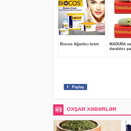
f
Paylaş
OXŞAR XƏBƏRLƏR