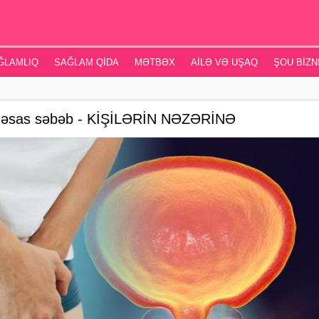
ĞLAMLIQ
SAĞLAM QIDA
MƏTBƏX
AILƏ VƏ UŞAQ
ŞOU BIZN
an əsas səbəb - KİŞİLƏRİN NƏZƏRİNƏ