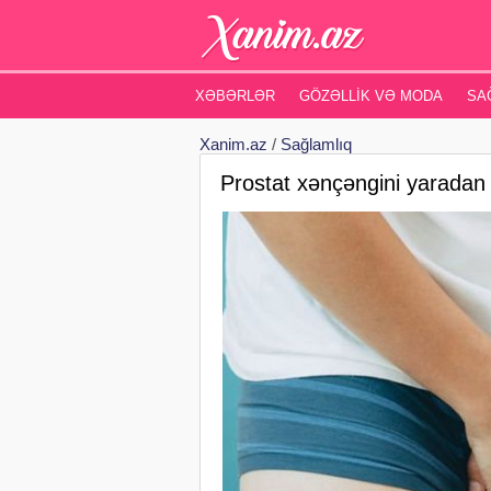
XƏBƏRLƏR
GÖZƏLLIK VƏ MODA
SA
Xanim.az
/
Sağlamlıq
Prostat xənçəngini yarad