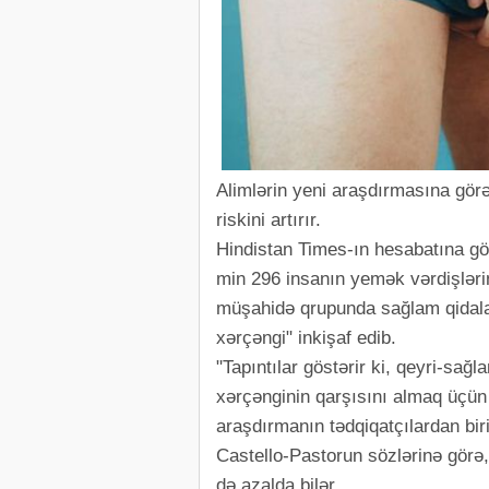
Alimlərin yeni araşdırmasına görə
riskini artırır.
Hindistan Times-ın hesabatına gör
min 296 insanın yemək vərdişlərin
müşahidə qrupunda sağlam qidala
xərçəngi" inkişaf edib.
"Tapıntılar göstərir ki, qeyri-sa
xərçənginin qarşısını almaq üçün 
araşdırmanın tədqiqatçılardan biri
Castello-Pastorun sözlərinə görə, 
də azalda bilər.