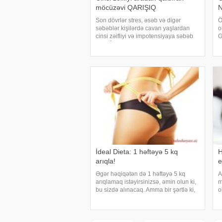
möcüzəvi QARIŞIQ
N
Son dövrlər stres, əsəb və digər
Ö
səbəblər kişilərdə cavan yaşlardan
o
cinsi zəifliyi və impotensiyaya səbəb
G
olur. Ölkə.az bildirir ki, bu yaxınlarda
y
alimlər cinsi zəifliyi aradan qaldıran
B
maraqlı qarışıq barədə məlumat
x
yayıblar
o
İdeal Dieta: 1 həftəyə 5 kq
H
arıqla!
e
Əgər həqiqətən də 1 həftəyə 5 kq
A
arıqlamaq istəyirsinizsə, əmin olun ki,
m
bu sizdə alınacaq. Amma bir şərtlə ki,
o
sizə təqdim etdiyimiz bu möcüzəli
"
dietaya əməl edəsiniz. Bunu əsas sirri
k
odur ki, 7 gün ərzində siz qida qəbu
a
h