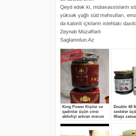
Qeyd edək ki, mütəxəssislərin sö
yüksək yağlı süd məhsulları, emal
də kalorili içkilərin istehlakı daxild
Zeynəb Müzəffərli
Saglamolun.Az