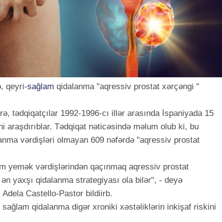
, qeyri-
sağlam
qidalanma "aqressiv prostat xərçəngi "
ə, tədqiqatçılar 1992-1996-cı illər arasında İspaniyada 15
i araşdırıblar. Tədqiqat nəticəsində məlum olub ki, bu
nma vərdişləri olmayan 609 nəfərdə "aqressiv prostat
ğlam yemək vərdişlərindən qaçınmaq aqressiv prostat
ən yaxşı qidalanma strategiyası ola bilər", - deyə
 Adela Castello-Pastor bildiirb.
sağlam qidalanma digər xroniki xəstəliklərin inkişaf riskini