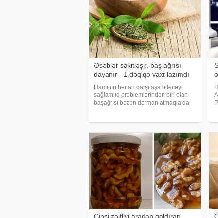
Əsəblər sakitləşir, baş ağrısı
S
dayanır - 1 dəqiqə vaxt lazımdı
o
Hamının hər an qarşılaşa biləcəyi
H
sağlamlıq problemlərindən biri olan
A
başağrısı bəzən dərman atmaqla da
P
keçmir. Ancaq onun qarşısını təbii
F
üsullarla almaq mümkündür. Bununla
ü
bağlı orta əsrlər dövrünün ən böyük
m
təbiblərində
s
Cinsi zəifliyi aradan qaldıran
Ö