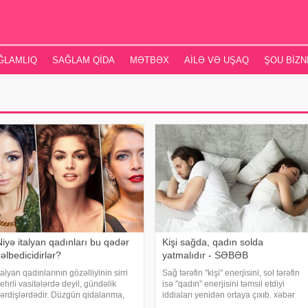
ĞLAMLIQ
SAĞLAM QIDA
MƏTBƏX
AILƏ VƏ UŞAQ
ŞOU BIZN
Niyə italyan qadınları bu qədər
Kişi sağda, qadın solda
əlbedicidirlər?
yatmalıdır - SƏBƏB
talyan qadınlarının gözəlliyinin sirri
Sağ tərəfin "kişi" enerjisini, sol tərəfin
ehrli vasitələrdə deyil, gündəlik
isə "qadın" enerjisini təmsil etdiyi
ərdişlərdədir. Düzgün qidalanma,
iddiaları yenidən ortaya çıxıb. xəbər
əbii dəriyə qulluq, özünə sevgi və
verir ki, ilk baxışdan əhəmiyyətsiz