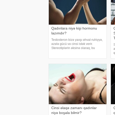
Qadınlara niyə kişi hormonu
lazımdır?
Testosteron bizə yaxşı əhval-ruhiyyə,
əzələ gücü və cinsi istək verir.
S
Stereotiplərin əksinə olaraq, bu
a
hormon təkcə kişilərdə kişiliyi deyil,
q
həm də qadınlarda qadınlığı artırır. -a
h
istinadən xəbər verir ki, qadının əsa
h
i
Cinsi əlaqə zamanı qadınlar
Q
niyə boşala bilmir?