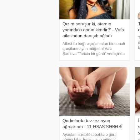
Qızım soruşur ki, atamın
T
yanındakı qadın kimdir?' - Vəfa
ailəsindən danışıb ağladı
T
d
Ailəsi ilə bağlı açıqlamaları birmənalı
t
qarşılanmayan müğənni Vəfa
z
Şərifova "Tarixin bir günü" verilişində
a
qonaq olarkən bəzi məqamlara
d
aydınlıq gətirib. xəbər verir ki,
x
müğənni həyat yoldaşının keçmiş
xanımı il
Qadınlarda tez-tez ayaq
ağrılarının - 11 ƏSAS SƏBƏBİ
s
Ayaqlar müxtəlif səbəblərə görə
ağrıya bilər. İnsan uzun müddət