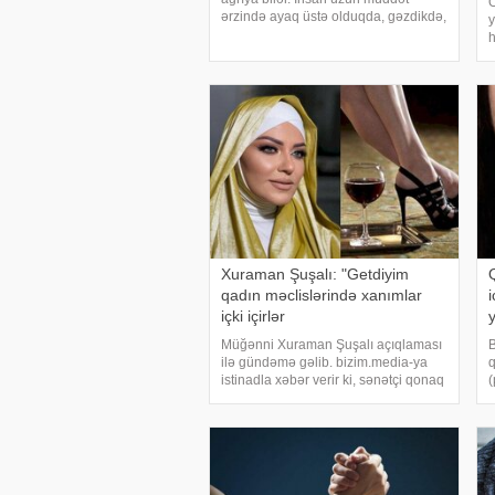
O
ərzində ayaq üstə olduqda, gəzdikdə,
y
fiziki işlə və ya idmanla məşhul
h
olduqda, ayaqlar güclü yükləmələrə
h
məruz qalır. Lakin insan dincələndən
a
sonra bu ağrıla
t
t
Xuraman Şuşalı: "Getdiyim
qadın məclislərində xanımlar
i
içki içirlər
Müğənni Xuraman Şuşalı açıqlaması
B
ilə gündəmə gəlib. bizim.media-ya
q
istinadla xəbər verir ki, sənətçi qonaq
olduğu "Tarixin bir günü" verilişində
i
iştirak etdiyi bəzi qadın məclislərində
k
xanımlar alkoqol içdiyin
ç
b