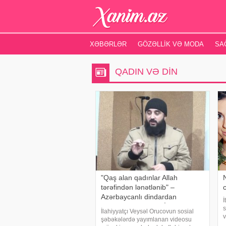
XƏBƏRLƏR
GÖZƏLLIK VƏ MODA
SA
QADIN VƏ DIN
"Qaş alan qadınlar Allah
tərəfindən lənətlənib" –
c
Azərbaycanlı dindardan
İ
qalmaqallı sözlər (VİDEO)
s
İlahiyyatçı Veysəl Orucovun sosial
v
şəbəkələrdə yayımlanan videosu
t