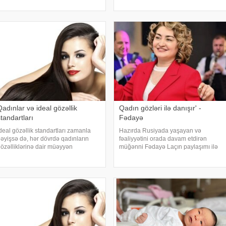
əyatdan zövq almaq qabiliyyəti
kimi görünsə də, bunun hətta
nlara illərlə qadınlıqlarını qorumağa
münasibət dinamikasın
kömə
Qadınlar və ideal gözəllik
Qadın gözləri ilə danışır' -
tandartları
Fədayə
deal gözəllik standartları zamanla
Hazırda Rusiyada yaşayan və
əyişsə də, hər dövrdə qadınların
fəaliyyətini orada davam etdirən
özəlliklərinə dair müəyyən
müğənni Fədayə Laçın paylaşımı ilə
özləntilər mövcud olub. Bu
diqqət çəkib. xəbər verir ki, sənətçi
özləntilər, cəmiyyətin və
paylaşımı ilə kişilərə məsləhət verib.
ədəniyyətin tələbləri, media təsiri və
"Qadınlar sözləri ilə deyil, gözləri ilə
osial strukturların yaratdığ
danışırlar