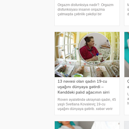
Orgazm disfunksiya nədir?. Orgazm
M
disfunksiyası insanın orqazma
ü
çatmaqda çətinlik çəkdiyi bir
d
vəziyyətdir. Bu çətinlik hətta cinsi
a
əlaqə zamanı normal cinsi həzz
m
olduqda belə baş verə bilər. Bu
o
vəziyyət qadınlarda baş verdikdə
c
13 nəvəsi olan qadın 19-cu
Q
uşağını dünyaya gətirdi –
Kənddəki palıd ağacının sirri
U
a
Roven əyalətində ukraynalı qadın, 45
h
yaşlı Svetlana Kovaleviç 19-cu
ş
uşağını dünyaya gətirib. xəbər verir
i
ki, çoxuşaqlı ana uşaqları ona Allahın
n
və kənddəki qədim polad ağacının
o
verdiyini bildirib. Kovalevlər ailəsi
dindardır