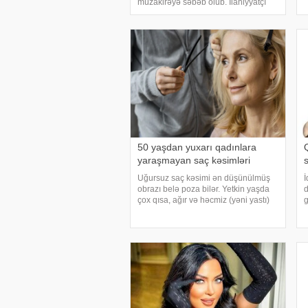
müzakirəyə səbəb olub. Ilahiyyatçı
h
moizlərinin birində qadınların
o
qaşlarını almaqlarını günah saydığını
söyləyib. V. Orucovun qaş aldıran
qadınların Alla
50 yaşdan yuxarı qadınlara
yaraşmayan saç kəsimləri
s
Uğursuz saç kəsimi ən düşünülmüş
İ
obrazı belə poza bilər. Yetkin yaşda
d
çox qısa, ağır və həcmiz (yəni yastı)
g
saç modellərindən uzaq durmaq
g
tövsiyə olunur. Əvəzində düzgün
g
seçilmiş saç düzümü təbii gözəlliyi
m
vurğulayır və insanı
s