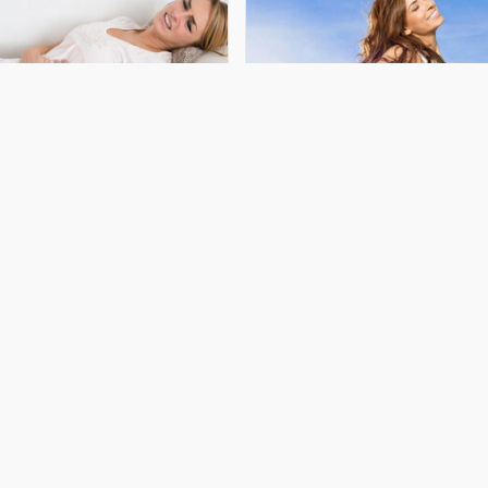
adınlar diqqətli olsunlar! – Bu
Qadınların həyatında vacib olan
əlamətlər varsa
6 hormon
şaqlıq boynu törəmələri son vaxtlar
Qadınların sağlamlığı və əhval
ktual problemə çevrilib. bildirir ki,
ruhiyyəsi əsasən qanda olan
azırda uşaqlıq boynu şişləri və
hormonların səviyyəsindən asılıdır.
işönü vəziyyətlərin inkişafında
Onların orqanizmə olan təsirini
nsanın papilloma virusunun bir neçə
anlamaq və onların təbii yolla idarə
övünün patogenitik rolu sübut
olma mexanizmini bilməklə, hər bir
lunub. Onlar
qadın öz cavanlığını v