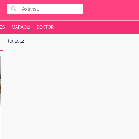
ES
MARAQLI
DOKTOR
turlar.az