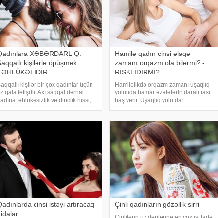
Qadınlara XƏBƏRDARLIQ:
Hamilə qadın cinsi əlaqə
Saqqallı kişilərlə öpüşmək
zamanı orqazm ola bilərmi? -
TƏHLÜKƏLİDİR
RİSKLİDİRMİ?
aqqallı kişilər bir çox qadınlar üçün
Hamiləlikdə orqazm zamanı uşaqlıq
z qala fetişdir. Axı saqqal dərhal
yolunda hamar əzələlərin daralması
adına təhlükəsizlik və dinclik hissi,
baş verir. Uşaqlıq yolu dar
ətta bir qədər rahatlıq verir. Ancaq
olduğundan, bu sancılar ilk aylarda
ər şey o qədər də sadə deyil. -a
gələcək ana tərəfindən hiss olunmur.
stinadən bildirir ki, dermatoloq v
Hamiləliyin 4-cü ayından etibarən
gələcək ana hama
adınlarda cinsi istəyi artıracaq
Çinli qadınların gözəllik sirri
qidalar
Çinlilərin üz dərilərinə ən çox istifadə