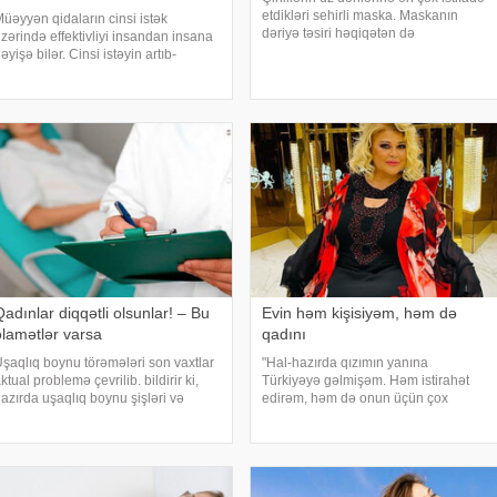
etdikləri sehirli maska. Maskanın
üəyyən qidaların cinsi istək
dəriyə təsiri həqiqətən də
zərində effektivliyi insandan insana
inanılmazdır. Çünki, bu maskadan
əyişə bilər. Cinsi istəyin artıb-
Çində tədbirlərə qatılan, ictimai
zalmasında stress, hormonlar və
yerlərdə çox görünən qadınlar
ünasibətlərin dinamikası mühüm rol
istifadə edirlər. Mask
ynayır. Bununla belə, qadınlarda
insi istəyi artırmağ
adınlar diqqətli olsunlar! – Bu
Evin həm kişisiyəm, həm də
əlamətlər varsa
qadını
şaqlıq boynu törəmələri son vaxtlar
"Hal-hazırda qızımın yanına
ktual problemə çevrilib. bildirir ki,
Türkiyəyə gəlmişəm. Həm istirahət
azırda uşaqlıq boynu şişləri və
edirəm, həm də onun üçün çox
işönü vəziyyətlərin inkişafında
darıxmışdım deyə birlikdə gün
nsanın papilloma virusunun bir neçə
keçiririk. Biz il boyu o qədər işləyirik
övünün patogenitik rolu sübut
ki, istirahətə möhtac qalırıq. Sənət
lunub. Onlar
adamlarının şəxs