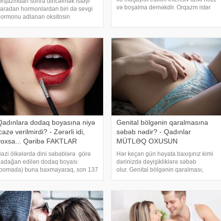
rqazmdan sonra dincəlmək istəyi
və boşalma deməkdir. Orqazm istər
aradan hormonlardan biri də sevgi
cinsi akt, istərsə də masturbasiya,
ormonu adlanan oksitosin
pettinq və hətta yuxu zamanı da baş
ormonudur. Cinsi əlaqə zamanı
verə bilər. Qadınlar bu hissi müxtəli
rtan bu hormon orqazmı
ətikləyir. Həm kişilər, həm də qadınlar
ərəfindən ifraz olunan oksitosi
Qadınlara dodaq boyasına niyə
Genital bölgənin qaralmasına
cazə verilmirdi? - Zərərli idi,
səbəb nədir? - Qadınlar
yoxsa... Qəribə FAKTLAR
MÜTLƏQ OXUSUN
əzi ölkələrdə dini səbəblərə görə
Hər keçən gün həyata baxışınız kimi
adağan edilən dodaq boyası
dərinizdə dəyişikliklərə səbəb
(pomada) buna baxmayaraq, son 137
olur. Genital bölgənin qaralması,
l ərzində ardıcıl olaraq hazırlanan
erkən və ya yetkin yaşından asılı
osmetik vasitədir. Müasir dövrdə
olmayaraq, demək olar ki, hər bir
antasında dodaq boyası daşımayan
qadının qarşılaşa biləcəyi bu
ir qadın tapa bilməzsiniz
dəyişikliklər arasındadır. So