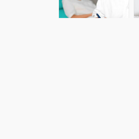
Qadınlar diqqətli olsunlar! – Bu
Q
əlamətlər varsa
Uşaqlıq boynu törəmələri son vaxtlar
U
aktual problemə çevrilib. Hazırda
a
uşaqlıq boynu şişləri və şişönü
h
vəziyyətlərin inkişafında insanın
ş
papilloma virusunun bir neçə
i
növünün patogenitik rolu sübut
n
olunub. Onlar, epitelia
o