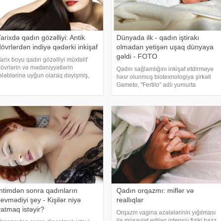
arixdə qadın gözəlliyi: Antik
Dünyada ilk - qadın iştirakı
dövrlərdən indiyə qədərki inkişaf
olmadan yetişən uşaq dünyaya
gəldi - FOTO
arix boyu qadın gözəlliyi müxtəlif
övrlərin və mədəniyyətlərin
Qadın sağlamlığını inkişaf etdirməyə
ələblərinə uyğun olaraq dəyişmiş,
həsr olunmuş biotexnologiya şirkəti
amanla fərqli ideal gözəllik
Gameto, "Fertilo" adlı yumurta
nlayışları meydana çıxmışdır. Bu
yetişdirmə texnologiyası ilə dünyada
əyişikliklər yalnız fiziki
ilk canlı insan doğuşunu həyata
arakteristikalarda deyil, hə
keçirdiyini açıqlayıb. xəbər verir ki
İntimdən sonra qadınların
Qadın orqazmı: miflər və
evmədiyi şey - Kişilər niyə
reallıqlar
yatmaq istəyir?
Orqazm vagina əzələlərinin yığılması
ilə müşayiət edilən intensiv fiziki həzz