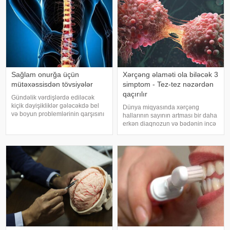
Sağlam onurğa üçün
Xərçəng əlaməti ola biləcək 3
mütəxəssisdən tövsiyələr
simptom - Tez-tez nəzərdən
qaçırılır
Gündəlik vərdişlərdə ediləcək
kiçik dəyişikliklər gələcəkdə bel
Dünya miqyasında xərçəng
və boyun problemlərinin qarşısını
hallarının sayının artması bir daha
almağa kömək edə bilər. xəbər
erkən diaqnozun və bədənin incə
verir ki, türkiyəli professor Turgut
xəbərdarlıq əlamətlərinin düzgün
Akgülün sözlərinə görə, düzgün
şərh edilməsinin vacibliyini
duruş onurğanın sağlam
vurğulayır. Məşhur inancın əksinə
qalmasınd
olaraq, xərçəng növləri həmişə
ağı