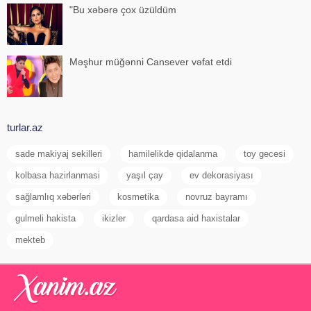
"Bu xəbərə çox üzüldüm
Məşhur müğənni Cansever vəfat etdi
turlar.az
sade makiyaj sekilleri
hamilelikde qidalanma
toy gecesi
kolbasa hazirlanmasi
yaşıl çay
ev dekorasiyası
sağlamlıq xəbərləri
kosmetika
novruz bayramı
gulmeli hakista
ikizler
qardasa aid haxistalar
mekteb