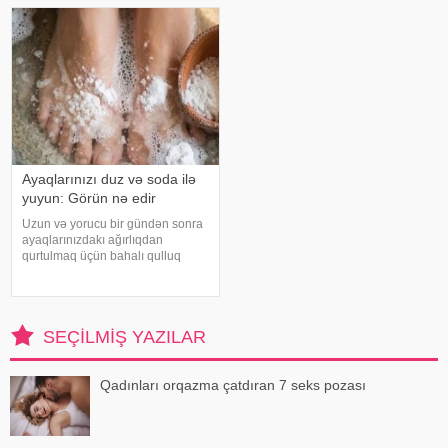
üzrə mütəxəssis Mişel Drerupun
Buna səbəb təkcə yüksək
sözlərinə görə
temperatur deyil. Açıq havad
Ayaqlarınızı duz və soda ilə
yuyun: Görün nə edir
Uzun və yorucu bir gündən sonra
ayaqlarınızdakı ağırlıqdan
qurtulmaq üçün bahalı qulluq
məhsullarına ehtiyacınız yoxdur.
Duz və soda ilə ayaqlarınızı həm
rahatlaya, həm də təravətləndirə
bilərsiniz. xəbər verir ki, çox vax
SEÇILMIŞ YAZILAR
Qadınları orqazma çatdıran 7 seks pozası