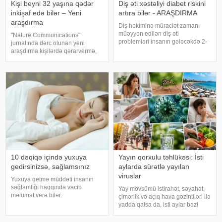
Kişi beyni 32 yaşına qədər
Diş əti xəstəliyi diabet riskini
inkişaf edə bilər – Yeni
artıra bilər - ARAŞDIRMA
araşdırma
Diş həkiminə müraciət zamanı
müəyyən edilən diş əti
"Nature Communications"
problemləri insanın gələcəkdə 2-
jurnalında dərc olunan yeni
ci tip diabetə tutulma riski barədə
araşdırma kişilərdə qərarvermə,
də məlumat verə bilər. xəbər verir
impulsların idarə olunması və risk
ki, "The Lancet Public
qiymətləndirilməsinə cavabdeh
Health" jurnalında dərc olunan v
olan beyin nahiyələrinin orta
hesabla 32 yaşına qədər inkişa
10 dəqiqə içində yuxuya
Yayın qorxulu təhlükəsi: İsti
gedirsinizsə, sağlamsınız
aylarda sürətlə yayılan
viruslar
Yuxuya getmə müddəti insanın
sağlamlığı haqqında vacib
Yay mövsümü istirahət, səyahət,
məlumat verə bilər.
çimərlik və açıq hava gəzintiləri ilə
Mütəxəssislərin fikrincə, ideal vaxt
yadda qalsa da, isti aylar bəzi
10-20 dəqiqədir. xəbər verir ki,
virus infeksiyalarının yayılması
davranış yönümlü yuxu təbabəti
üçün əlverişli şərait yarada bilər.