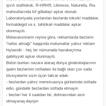
qızılı stafilokok, Я-НЯНЯ, Libresse, Naturella, Ria
məhsullarında kif göbələyi aşkar olunub.
Laboratoriyada yoxlanılan bezlərdə toksiki maddələr,
formaldegid və s. təhlükəli maddələr aşkar
olunmayıb.
Mütəxəssislərin rəyinə görə, reklamlarda bezlərin
"nəfəs almağı" haqqında məlumatlar yalnız reklam
hiyləsidir - heç bir nümunədə havakeçirmə
qabiliyyəti aşkar olunmayıb.
Bütün bunları nəzərə alaraq dünya ginekoloqlarının
qadın bezlərinin istifadəsi ilə bağlı olan çox sadə
tövsiyələrini sizin üçün təkrar edək:
- bezlərdən yalnız menstruasiya günlərində istifadə
edin, gündəlik bezlərdən istifadə etməyin
- bezləri hər 4 saatdan bir, dolmasından asılı
olmayaraq dəyişin