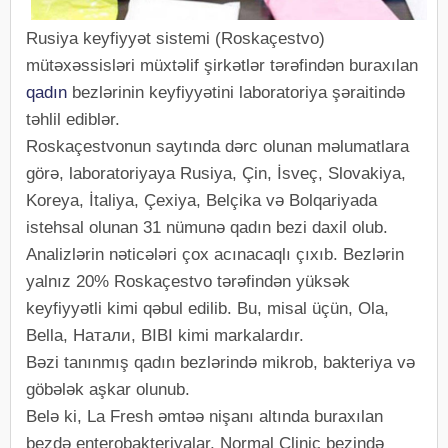
Rusiya keyfiyyət sistemi (Roskaçestvo)
mütəxəssisləri müxtəlif şirkətlər tərəfindən buraxılan
qadın
bezlərinin keyfiyyətini laboratoriya şəraitində
təhlil ediblər.
Roskaçestvonun saytında dərc olunan məlumatlara
görə, laboratoriyaya Rusiya, Çin, İsveç, Slovakiya,
Koreya, İtaliya, Çexiya, Belçika və Bolqariyada
istehsal olunan 31 nümunə qadın bezi daxil olub.
Analizlərin nəticələri çox acınacaqlı çıxıb. Bezlərin
yalnız 20% Roskaçestvo tərəfindən yüksək
keyfiyyətli kimi qəbul edilib. Bu, misal üçün, Ola,
Bella, Натали, BIBI kimi markalardır.
Bəzi tanınmış qadın bezlərində mikrob, bakteriya və
göbələk aşkar olunub.
Belə ki, La Fresh əmtəə nişanı altında buraxılan
bezdə enterobakteriyalar, Normal Clinic bezində