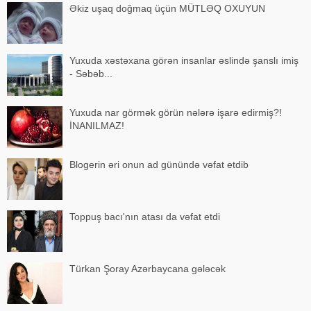
Əkiz uşaq doğmaq üçün MÜTLƏQ OXUYUN
Yuxuda xəstəxana görən insanlar əslində şanslı imiş
- Səbəb...
Yuxuda nar görmək görün nələrə işarə edirmiş?!
İNANILMAZ!
Blogerin əri onun ad günündə vəfat etdib
Toppuş bacı'nın atası da vəfat etdi
Türkan Şoray Azərbaycana gələcək