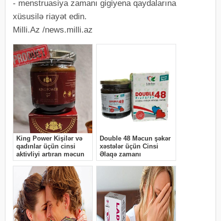
- menstruasiya zamanı gigiyena qaydalarına
xüsusilə riayət edin.
Milli.Az /news.milli.az