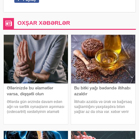
OXŞAR XƏBƏRLƏR
Əllərinizdə bu əlamətlər
Bu bitki yağı bədəndə iltihabı
varsa, diqqətli olun
azaldır
Əllərdə gün ərzində davam edən
İltihabı azalda və ürək və bağırsaq
ağrı və sərtlik oynaqların aşınması
sağlamlığını yaxşılaşdıra bilən
(osteoartrit) xəstəliyinin əlaməti
yağlar az da olsa var. xəbər verir
ola bilər. Bu xəstəlik oynaqları
ki, kətan yağı ənənəvi olaraq
qoruyan qığırdağın zamanla
işlədici və yara sağalması üçün
nazilməsi və aşınması nəticəsində
istifadə edilən üyüdülmüş və
yaranır. xəbər verir ki
preslənmiş kətan toxumlarında