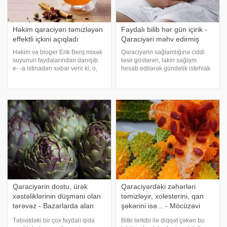
Həkim qaraciyəri təmizləyən
Faydalı bilib hər gün içirik -
effektli içkini açıqladı
Qaraciyəri məhv edirmiş
Həkim və bloger Erik Berq mixək
Qaraciyərin sağlamlığına ciddi
suyunun faydalarından danışıb.
təsir göstərən, lakin sağlam
e- -a istinadən xəbər verir ki, o,
hesab edilərək gündəlik istehlak
sağlamlığı yaxşılaşdırmaq üçün
olunan bəzi qidalar əslində
bu içkini yatmazdan 30 dəqiqə
təhlükə saçır. xəbər verir ki,
əvvəl içməyi məsləhət görür.
Harvard və Stanford
Mixək suyu qan şəkərinin
universitetlərində təhsil almış
səviyyəsin
gastroenteroloq Dr
Qaraciyərin dostu, ürək
Qaraciyərdəki zəhərləri
xəstəliklərinin düşməni olan
təmizləyir, xolesterini, qan
tərəvəz - Bazarlarda alan
şəkərini isə... - Möcüzəvi
yoxdur
təsir - FOTO
Təbiətdəki bir çox faydalı qida
Bitki tərkibi ilə diqqət çəkən bu