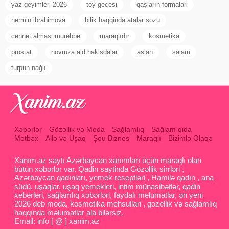
yaz geyimleri 2026
toy gecesi
qaşların formalari
nermin ibrahimova
bilik haqqinda atalar sozu
cennet almasi murebbe
maraqlıdır
kosmetika
prostat
novruza aid hakisdalar
aslan
salam
turpun nağlı
Xəbərlər
Gözəllik və Moda
Sağlamlıq
Sağlam qida
Mətbəx
Ailə və Uşaq
Şou Biznes
Maraqlı
Bizimlə Əlaqə
Xanım.az saytı Azərbaycan xanımları üçün maraqlı olan
bütün xəbərlər var. Qadin saytinda Gözəllik sirrləri ,
Azərbaycan qadınları, yemek reseptləri , Hamilə qadın , ana
südü, uşaqlar, uşaq yemekleri, intim münasibətlər, qadin
xeberleri, sağlamlıq xəbərləri, faydalı melumatlar, ən yeni
2026 deb moda, kosmetika mehsullari , gozellik və sağlamlıq
haqqında məlumatlar ala bilərsiz.
Email: info [ @ ] xanim.az