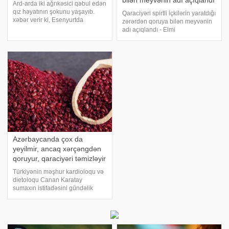
bilən meyvənin adı açıqlandı
Ard-arda iki ağrıkəsici qəbul edən
qız həyatının şokunu yaşayıb.
Qaraciyəri spirtli içkilərin yaratdığı
xəbər verir ki, Esenyurtda
zərərdən qoruya bilən meyvənin
yaşayan 20 yaşlı Kübra Yılmazın
adı açıqlandı - Elmi
ard-arda iki ağrıkəsici qəbul
tədqiqatCənubi Koreya və
etməsi həyatı bahasına başa
Çindən olan beynəlxalq alimlər
gəlib. Qızın qaraciyəri fəaliyyətini
qrupu, Ussuriya armudu (Pyrus
dayandırıb
ussuriensis) ekstraktının
qaraciyəri həddində
Azərbaycanda çox da
yeyilmir, ancaq xərçəngdən
qoruyur, qaraciyəri təmizləyir
Türkiyənin məşhur kardioloqu və
dietoloqu Canan Karatay
sumaxın istifadəsini gündəlik
həyatda artırmağı tövsiyyə edib.
-ın məlumatına görə Karatay
bildirib ki, bir yemək qaşığı
sumaqı isti suya qatəb içməklə