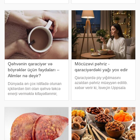
mətbuatına istinadən xəbər verir
zərər verə bilər. xəbər verir ki,
ki, aktyor xəstəxanadan evə
mütəxəssislər xəbərdarlıq edirlər
buraxılıb. Açıqlama verən Ufuk
ki, tez-tez istehlak olunan bəzi
Özkan bunda
məhsullar qaraciyər və böyrə
Qəhvənin qaraciyər və
Möcüzəvi pəhriz -
böyrəklər üçün faydaları –
qaraciyərdəki yağı yox edir
Alimlər nə deyir?
Qaraciyərdə piy yığılmasını
azaldan pəhriz müəyyən edilib.
Dünyada ən çox istifadə olunan
xəbər verir ki, İsveçin Uppsala
içkilərdən biri olan qəhvə təkcə
Universitetinin alimləri
enerji verməklə kifayətlənmir,
skandinaviya (nordik) pəhrizinin
eyni zamanda düzgün miqdarda
həm qan şəkərini nəzarətdə
qəbul edildikdə qaraciyər və
saxlamağa, həm də qaraciyərdə
böyrəklər üçün faydalı təsirlər
piy yığılmasın
göstərə bilir. xəbər verir ki, so