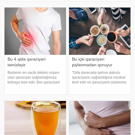
araşdırmalara əsasən qaraciyəri
yayılmağa davam edir.
dəstəkləyə
Mütəxəssislər bildirirlər ki, bu
vəziyyət vaxtında müdaxilə ilə
təkcə qarşısı alın
Bu 4 qida qaraciyəri
Bu içki qaraciyəri
təmizləyir
piylənmədən qoruyur
Bədənin ən vacib detoks orqanı
"Orta dərəcədə qəhvə qəbulu
olan qaraciyər sağlamlığımıza
qaraciyərin sağlamlığına müsbət
birbaşa təsir edir. Bəs qaraciyəri
təsir edir və qaraciyərin piylənmə
qoruyan və onu toksinlərdən
riskini azaldır". xəbər verir ki,
təmizləməyə kömək edən 5 əsas
bunu amerikalı diyetoloq Kelsi
qida hansılardır? Budur elmi
Mur "WellnessPulse" nəşrinə
araşdırmalara əsasən qaraciyər
müsahibəsind
dostu