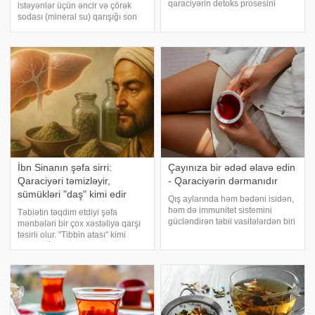
qaraciyərin detoks prosesini
istəyənlər üçün əncir və çörək
dəstəkləyir və immun sisteminin
sodası (mineral su) qarışığı son
fəaliyyətini artırır. xəbər verir ki,
vaxtlar diqqət çəkən üsullardan
bu barədə britaniyalı dietoloq,
biridir. Evdə asanlıqla hazırlanan
Çester Universitetinin
bu qarışım, xüsusən də yağlı
mütəxəssisi Frankli
qaraciyər xəstəliyinə qarş
İbn Sinanın şəfa sirri:
Çayınıza bir ədəd əlavə edin
Qaraciyəri təmizləyir,
- Qaraciyərin dərmanıdır
sümükləri "daş" kimi edir
Qış aylarında həm bədəni isidən,
həm də immunitet sistemini
Təbiətin təqdim etdiyi şəfa
gücləndirən təbii vasitələrdən biri
mənbələri bir çox xəstəliyə qarşı
mixəkdir. Bu kiçik, lakin güclü
təsirli olur. "Tibbin atası" kimi
ədviyyat yalnız xoş qoxusu ilə
tanınan İbn Sinanın tez-tez
deyil, həm də sağlamlığa faydalı
tövsiyə etdiyi bu möcüzəvi bitki
təsirləri ilə seçilir. xəbə
həm qaraciyəri təmizləyir, həm də
sümük sağlamlığını bərp