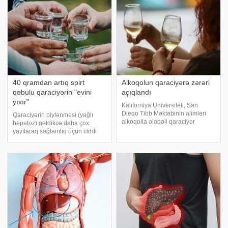
bağırsaqlar v
40 qramdan artıq spirt
Alkoqolun qaraciyərə zərəri
qəbulu qaraciyərin "evini
açıqlandı
yıxır"
Kaliforniya Universiteti, San
Dieqo Tibb Məktəbinin alimləri
Qaraciyərin piylənməsi (yağlı
alkoqolla əlaqəli qaraciyər
hepatoz) getdikcə daha çox
xəstəliyinin (ALD) yaranma
yayılaraq sağlamlıq üçün ciddi
mexanizmini açıqlayıblar. Yeni
təhlükə yaradır. Bu xəstəlik yalnız
araşdırmaya görə, xroniki alkoqol
artıq çəkisi olanlarda deyil,
istifadəsi bağırsaqda
normal çəkili insanlarda da
bakteriyaların nəzarətd
müşahidə oluna bilər. xəbər verir
ki, rusiyal