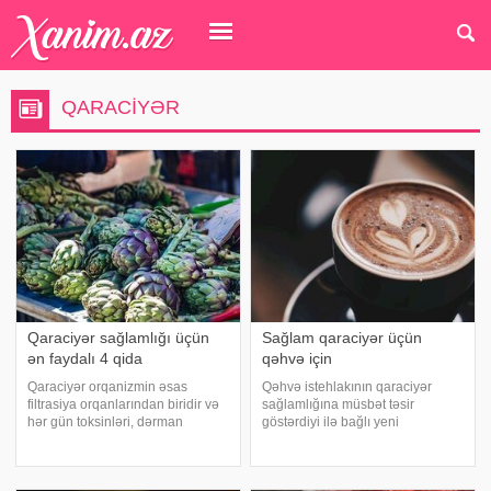
QARACIYƏR
Qaraciyər sağlamlığı üçün
Sağlam qaraciyər üçün
ən faydalı 4 qida
qəhvə için
Qaraciyər orqanizmin əsas
Qəhvə istehlakının qaraciyər
filtrasiya orqanlarından biridir və
sağlamlığına müsbət təsir
hər gün toksinləri, dərman
göstərdiyi ilə bağlı yeni
qalıqlarını və maddələr
araşdırmanın nəticələri açıqlanıb.
mübadiləsi nəticəsində yaranan
xəbər verir ki, ABŞ-nin Los-
tullantıları emal edir. "Euroonco"
Anceles şəhərində yerləşən