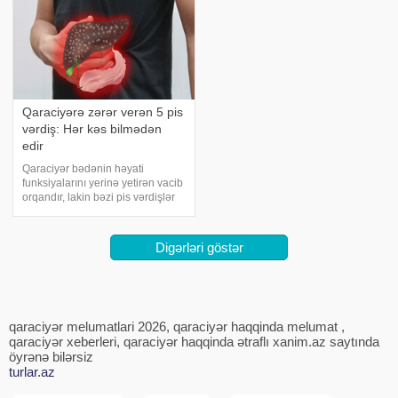
Qaraciyərə zərər verən 5 pis
vərdiş: Hər kəs bilmədən
edir
Qaraciyər bədənin həyati
funksiyalarını yerinə yetirən vacib
orqandır, lakin bəzi pis vərdişlər
zamanla onun zədələnməsinə
səbəb ola bilər. xəbər verir ki, bu
vərdişlər aşağıdakılardır:.
Digərləri göstər
Həddindən artıq alkoqol
istifadəsi: Spir
qaraciyər melumatlari 2026, qaraciyər haqqinda melumat ,
qaraciyər xeberleri, qaraciyər haqqinda ətraflı xanim.az saytında
öyrənə bilərsiz
turlar.az