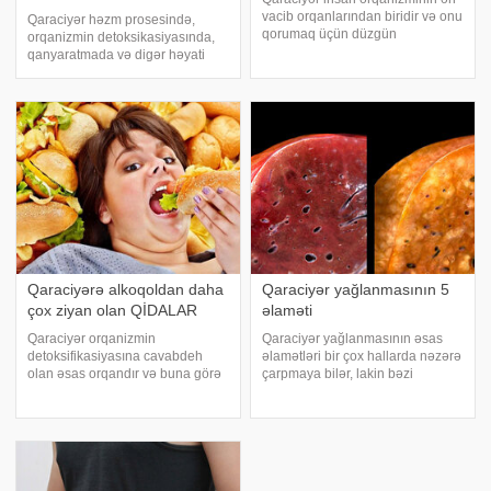
vacib orqanlarından biridir və onu
Qaraciyər həzm prosesində,
qorumaq üçün düzgün
orqanizmin detoksikasiyasında,
qidalanma vacibdir. xəbər verir ki,
qanyaratmada və digər həyati
mütəxəssislər qaraciyəri
vacib funksiyalarda iştirak edir.
təmizləyən, bərpa edən və
Onun sağlamlığını qorumaq üçün
sağlamlığını qoruyan bəzi
müəyyən qidaların rasiona daxil
qidaların siyahısın
edilməsi vacibdir. E- -ın -ya
istinadə
Qaraciyərə alkoqoldan daha
Qaraciyər yağlanmasının 5
çox ziyan olan QİDALAR
əlaməti
Qaraciyər orqanizmin
Qaraciyər yağlanmasının əsas
detoksifikasiyasına cavabdeh
əlamətləri bir çox hallarda nəzərə
olan əsas orqandır və buna görə
çarpmaya bilər, lakin bəzi
də onun vəziyyəti ümumi
simptomlar bu problemi göstərə
sağlamlıq və rifahı böyük ölçüdə
bilər. xəbər verir ki, bu əlamətlərə
müəyyən edir. xarici mediaya
aşağıdakılar daxildir:. Qaraciyər
istinadla qaraciyərə zərərli
yağlanması enerji səviyyəsin
qidaları təqdim edir: