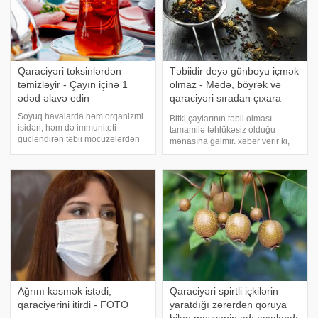
Qaraciyəri toksinlərdən
Təbiidir deyə günboyu içmək
təmizləyir - Çayın içinə 1
olmaz - Mədə, böyrək və
ədəd əlavə edin
qaraciyəri sıradan çıxara
bilər
Soyuq havalarda həm orqanizmi
Bitki çaylarının təbii olması
isidən, həm də immuniteti
tamamilə təhlükəsiz olduğu
gücləndirən təbii möcüzələrdən
mənasına gəlmir. xəbər verir ki,
biri - mixəkdir. Kiçik ölçüsünə
oyuqdəymə və qrip hallarının
baxmayaraq, bu ədviyyat həm
artdığı payız-qış aylarında immun
xoş ətiri, həm də sağlamlığa
sistemini dəstəkləmək məqsədilə
çoxsaylı faydaları ilə seçilir.
bitki çaylarına maraq xeyli artır.
Mütəxəssislə
Lakin
Ağrını kəsmək istədi,
Qaraciyəri spirtli içkilərin
qaraciyərini itirdi - FOTO
yaratdığı zərərdən qoruya