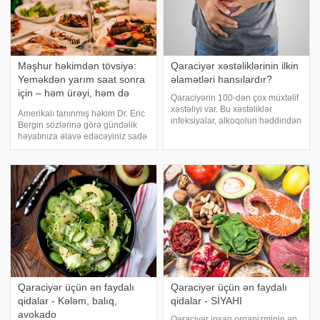
Məşhur həkimdən tövsiyə:
Qaraciyər xəstəliklərinin ilkin
Yeməkdən yarım saat sonra
əlamətləri hansılardır?
için – həm ürəyi, həm də
Qaraciyərin 100-dən çox müxtəlif
qaraciyəri təmizləyir
xəstəliyi var. Bu xəstəliklər
Amerikalı tanınmış həkim Dr. Eric
infeksiyalar, alkoqolun həddindən
Bergin sözlərinə görə gündəlik
artıq qəbulu, dərman istifadəsi,
həyatınıza əlavə edəcəyiniz sadə
toksinlər, narkotik maddələr,
vərdiş orqanizminizi zərərli
onkoloji problemlər və piylənmə
maddələrdən təmizləyəcək.
kimi səbəblərdən qaynaqlana
xəbər verir ki, söhbət limonlu
bilər
sudan gedir. Bu təbii içki, xüsusil
Qaraciyər üçün ən faydalı
Qaraciyər üçün ən faydalı
qidalar - Kələm, balıq,
qidalar - SİYAHI
avokado
Qaraciyər insan orqanizminin ən