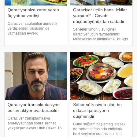
Qaraciyərinizə zərər verən
Qaraciyər üçün hansı içkilər
üç yatma vərdişi
yaxşıdır? - Cavab
düşündüyünüzdən sadədir
Qaraciyər sağlamlığı gündəlik
vərdişlərdən, xüsusən də
Səhərlər limonlu su içmək
yatmazdan əvvəlki
qaraciyər üçün faydalıdırmı?
davranışlardan birbaşa asılıdır.
Mütəxəssislər bildirirlər ki, bu içki
Gecə saatlarında qəbul edilən
ölçülü şəkildə istehlak edildikdə,
alkoqol və yağlı qidalar bu orqan
maye bərpası və C vitamini təmin
üçün ciddi təhlükə yaradır. .
edərək qaraciyər funksiyasını
xəbər verir ki, Hindistandak
dəstəkləyə bilər. xəbər veri
Qaraciyər transplantasiyası
Səhər süfrəsində olan bu
edilən aktyor evə buraxıldı
qidalar qaraciyərin
düşmənidir
Qaraciyər transplantasiya
əməliyyatından sonra səhhəti
Günə sağlam başlamaq istəsək
yaxşılaşan aktyor Ufuk Özkan 16
də, səhər süfrəsində etdiyimiz
gün sonra ayağa qalxıb. Türkiyə
bəzi seçimlər orqanizmə ciddi