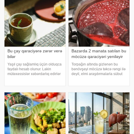
federal ekspert onkologiya
Cedars-Sinai Sağlamlıq Elmləri
klinikalar
Universitetinin 35
Bu çay qaraciyərə zərər verə
Bazarda 2 manata satılan bu
bilər
möcüzə qaraciyəri yeniləyir
Yaşıl çay sağlamlıq üçün olduqca
Torpağın altında gizlənən bu
faydalı hesab olunur. Lakin
bənövşəyi möcüzə təkcə rəngi ilə
mütəxəssislər xəbərdarlıq edirlər
deyil, elmi araşdırmalarla sübut
ki, hətta bu içkinin də bəzi yan
olunmuş faydaları ilə sağlamlıq
təsirləri ola bilər. xəbər verir ki,
reseptlərinin əvəzolunmazına
mütəxəssislər apardığı araşdırma
çevrilib. xəbər verir ki, qidalanma
nəticəsində çay kolu bitkisini
mütəxəssisləri vurğulayırla