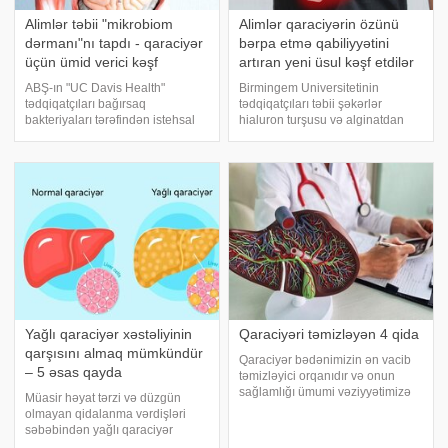
Alimlər təbii "mikrobiom
Alimlər qaraciyərin özünü
dərmanı"nı tapdı - qaraciyər
bərpa etmə qabiliyyətini
üçün ümid verici kəşf
artıran yeni üsul kəşf etdilər
ABŞ-ın "UC Davis Health"
Birmingem Universitetinin
tədqiqatçıları bağırsaq
tədqiqatçıları təbii şəkərlər
bakteriyaları tərəfindən istehsal
hialuron turşusu və alginatdan
olunan təbii bir molekulun 10-
istifadə edərək, qaraciyərin
hidroksi-cis-12-oktadesenik turşu
regenerasiya qabiliyyətini
(10-HSA) qaraciyər və bağırsaq
əhəmiyyətli dərəcədə
toxumalarını bərpa etmək
gücləndiriblər. xəbər verir ki, bu
qabiliyyətin
yenilikçi yanaşmanın detallar
Yağlı qaraciyər xəstəliyinin
Qaraciyəri təmizləyən 4 qida
qarşısını almaq mümkündür
Qaraciyər bədənimizin ən vacib
– 5 əsas qayda
təmizləyici orqanıdır və onun
sağlamlığı ümumi vəziyyətimizə
Müasir həyat tərzi və düzgün
birbaşa təsir edir. Onu qorumaq
olmayan qidalanma vərdişləri
və gücləndirmək üçün bəzi
səbəbindən yağlı qaraciyər
qidalar xüsusilə faydalıdır. Elmi
(steatoz) xəstəliyi bütün dünyada