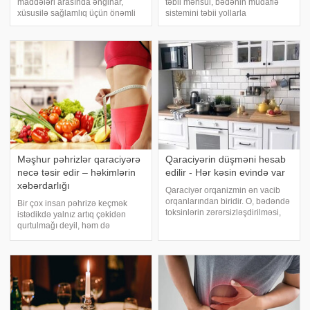
maddələri arasında ənginar,
təbii məhsul, bədənin müdafiə
xüsusilə sağlamlıq üçün önəmli
sistemini təbii yollarla
xüsusiyyətləri ilə seçilir. Bu
dəstəkləyərək, qaraciyərin
tərəvəz sadəcə dadlı olması ilə
funksiyalarını gücləndirir. Eyni
deyil, eyni zamanda bədənə
zamanda qan şəkərini
çoxsaylı faydalar təmin etməsi ilə
balanslaşdıraraq enerji
də məşhurdur
səviyyələrini qoruyur və
xolesterol səviyyələrin
Məşhur pəhrizlər qaraciyərə
Qaraciyərin düşməni hesab
necə təsir edir – həkimlərin
edilir - Hər kəsin evində var
xəbərdarlığı
Qaraciyər orqanizmin ən vacib
orqanlarından biridir. O, bədəndə
Bir çox insan pəhrizə keçmək
toksinlərin zərərsizləşdirilməsi,
istədikdə yalnız artıq çəkidən
qida maddələrinin parçalanması
qurtulmağı deyil, həm də
və həyati əhəmiyyətli zülalların
qaraciyəri "dincəltməyi" və bərpa
sintezində əsas rol oynayır.
etməyi ümid edir. Lakin hər bir
Sağlamlığı qorumaq üçün isə
pəhriz orqanizmin
düzgü
detoksikasiyası və qaraciyər
funksiyalarını