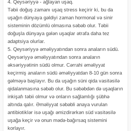
4. Qeysəriyyə - ağlayan uşaq.
Təbii doğuş zamanı uşaq stress keçirir ki, bu da
uşağın dünyaya gəldiyi zaman hormonal və sinir
sisteminin dözümlü olmasına səbəb olur. Təbii
doğuşla dünyaya gələn uşaqlar ətrafa daha tez
adaptsiya olurlar.
5. Qeysəriyyə əməliyyatından sonra anaların südü.
Qeysəriyyə əməliyyatından sonra anaların
əksəriyyətinin südü olmur. Cərrahi əməliyyat
keçirmiş anaların südü əməliyyatdan 8-10 gün sonra
gəlməyə başlayır. Bu da uşağın süni qida vasitəsilə
qidalanmasına səbəb olur. Bu səbəbdən də uşaqların
inkişafı təbii olmur və onların sağlamlığı şübhə
altında qalır. Əməliyyat səbəbli anaya vurulan
antibiotiklər isə uşağı əmizdirərkən süd vasitəsilə
uşağa keçir və onun mədə-bağırsaq sistemini
korlayır.