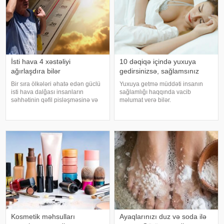
İsti hava 4 xəstəliyi
10 dəqiqə içində yuxuya
ağırlaşdıra bilər
gedirsinizsə, sağlamsınız
Bir sıra ölkələri əhatə edən güclü
Yuxuya getmə müddəti insanın
isti hava dalğası insanların
sağlamlığı haqqında vacib
səhhətinin qəfil pisləşməsinə və
məlumat verə bilər.
bəzi xəstəliklərin ağırlaşmasına
Mütəxəssislərin fikrincə, ideal vaxt
səbəb ola bilər. Yüksək
10-20 dəqiqədir. xəbər verir ki,
temperatur yalnız susuzlaşma və
davranış yönümlü yuxu təbabəti
günvurma riski yaratmır. xarici
üzrə mütəxəssis Mişel Drerupun
mediay
sözlərinə görə
Kosmetik məhsulları
Ayaqlarınızı duz və soda ilə