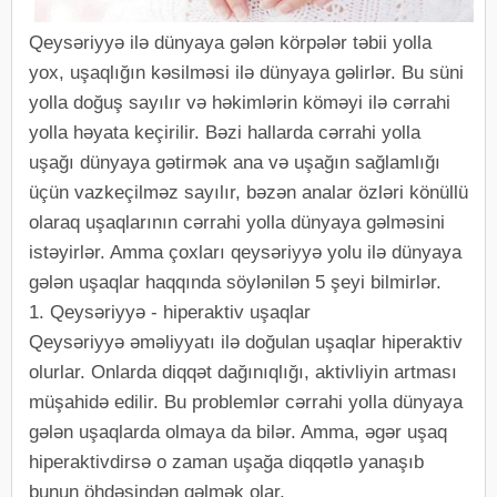
Qeysəriyyə ilə dünyaya gələn körpələr təbii yolla
yox, uşaqlığın kəsilməsi ilə dünyaya gəlirlər. Bu süni
yolla doğuş sayılır və həkimlərin köməyi ilə cərrahi
yolla həyata keçirilir. Bəzi hallarda cərrahi yolla
uşağı dünyaya gətirmək ana və uşağın sağlamlığı
üçün vazkeçilməz sayılır, bəzən analar özləri könüllü
olaraq uşaqlarının cərrahi yolla dünyaya gəlməsini
istəyirlər. Amma çoxları qeysəriyyə yolu ilə dünyaya
gələn uşaqlar haqqında söylənilən 5 şeyi bilmirlər.
1. Qeysəriyyə - hiperaktiv uşaqlar
Qeysəriyyə əməliyyatı ilə doğulan uşaqlar hiperaktiv
olurlar. Onlarda diqqət dağınıqlığı, aktivliyin artması
müşahidə edilir. Bu problemlər cərrahi yolla dünyaya
gələn uşaqlarda olmaya da bilər. Amma, əgər uşaq
hiperaktivdirsə o zaman uşağa diqqətlə yanaşıb
bunun öhdəsindən gəlmək olar.