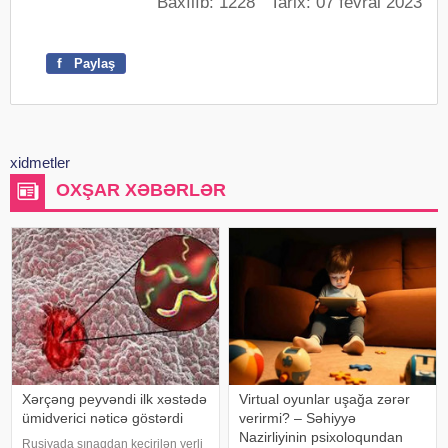
Baxılıb: 1228 Tarix: 07 fevral 2023
f
Paylaş
xidmetler
OXŞAR XƏBƏRLƏR
Xərçəng peyvəndi ilk xəstədə
Virtual oyunlar uşağa zərər
ümidverici nəticə göstərdi
verirmi? – Səhiyyə
Nazirliyinin psixoloqundan
Rusiyada sınaqdan keçirilən yerli