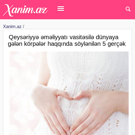
Xanim.az
/
Qeysəriyyə əməliyyatı vasitəsilə dünyaya
gələn körpələr haqqında söylənilən 5 gerçək