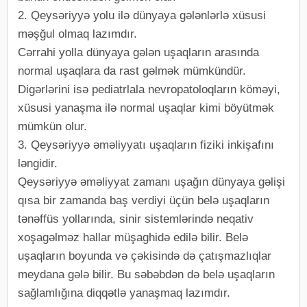
2. Qeysəriyyə yolu ilə dünyaya gələnlərlə xüsusi
məşğul olmaq lazımdır.
Cərrahi yolla dünyaya gələn uşaqların arasında
normal uşaqlara da rast gəlmək mümkündür.
Digərlərini isə pediatrlala nevropatoloqların köməyi,
xüsusi yanaşma ilə normal uşaqlar kimi böyütmək
mümkün olur.
3. Qeysəriyyə əməliyyatı uşaqların fiziki inkişafını
ləngidir.
Qeysəriyyə əməliyyat zamanı uşağın dünyaya gəlişi
qısa bir zamanda baş verdiyi üçün belə uşaqların
tənəffüs yollarında, sinir sistemlərində neqativ
xoşagəlməz hallar müşaghidə edilə bilir. Belə
uşaqların boyunda və çəkisində də çatışmazlıqlar
meydana gələ bilir. Bu səbəbdən də belə uşaqların
sağlamlığına diqqətlə yanaşmaq lazımdır.