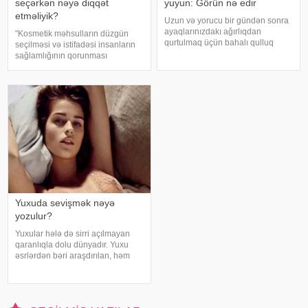
seçərkən nəyə diqqət
yuyun: Görün nə edir
etməliyik?
Uzun və yorucu bir gündən sonra
ayaqlarınızdakı ağırlıqdan
"Kosmetik məhsulların düzgün
qurtulmaq üçün bahalı qulluq
seçilməsi və istifadəsi insanların
məhsullarına ehtiyacınız yoxdur.
sağlamlığının qorunması
Duz və soda ilə ayaqlarınızı həm
baxımından mühüm əhəmiyyət
rahatlaya, həm də təravətləndirə
daşıyır". xəbər verir ki, bu fikirləri
bilərsiniz. xəbər verir ki, çox vax
Səhiyyə Nazirliyinin rəsmi
"Instagram" hesabınd
Yuxuda sevişmək nəyə
yozulur?
Yuxular hələ də sirri açılmayan
qaranlıqla dolu dünyadır. Yuxu
əsrlərdən bəri araşdırılan, həm
alimlərin, həm də mistika ilə
məşğul olanların cavabını tapmaq
istədiyi tapmacadır. Fərqli və
rəngarəng yuxular bəzən də