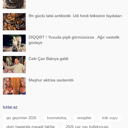
Ən güclü təbii antibiotik: Udi hindi bitkisinin faydaları
DİQQƏT ! Yuxuda pişik görmüsüzsə ..Ağır xəstəlik
gözləyir
Ceki Çan Bakıya gəldi
Məşhur aktrisa saxlanıldı
turlar.az
qis geyimləri 2026
kosmetoloq
reseptler
kök suyu
olum haqqinda maraqli faktlar
2026 yaz yay kolleksiyasi