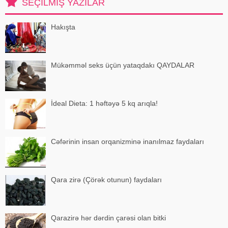
SEÇILMIŞ YAZILAR
cinsəlikl
Hakışta
Mükəmməl seks üçün yataqdakı QAYDALAR
İdeal Dieta: 1 həftəyə 5 kq arıqla!
Cəfərinin insan orqanizminə inanılmaz faydaları
Qara zirə (Çörək otunun) faydaları
Qarazirə hər dərdin çarəsi olan bitki