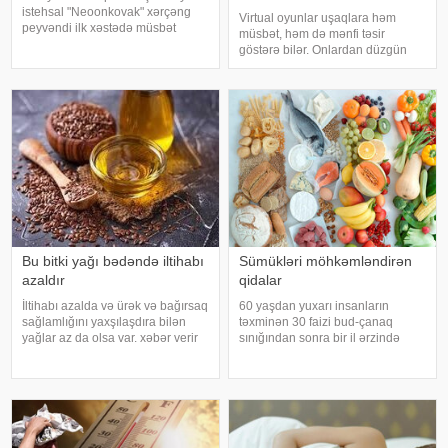
tövsiyələr
istehsal "Neoonkovak" xərçəng
Virtual oyunlar uşaqlara həm
peyvəndi ilk xəstədə müsbət
müsbət, həm də mənfi təsir
immunoloji reaksiya yaradıb.
göstərə bilər. Onlardan düzgün
xəbər verir ki, bu barədə
rejimdə istifadə edildikdə zehni
Rusiyanın Milli Elmi-Tədqiqat
inkişafı dəstəkləsə də, həddindən
Epidemiologiya və Mikrobiologiya
artıq oynanılması fiziki və psixoloji
Mərkəzini
problemlərə səbəb ola bilər
Bu bitki yağı bədəndə iltihabı
Sümükləri möhkəmləndirən
azaldır
qidalar
İltihabı azalda və ürək və bağırsaq
60 yaşdan yuxarı insanların
sağlamlığını yaxşılaşdıra bilən
təxminən 30 faizi bud-çanaq
yağlar az da olsa var. xəbər verir
sınığından sonra bir il ərzində
ki, kətan yağı ənənəvi olaraq
həyatını itirir. xəbər verir ki, bu
işlədici və yara sağalması üçün
səbəbdən sümüklərin
istifadə edilən üyüdülmüş və
möhkəmliyini qorumaq və sınıq
preslənmiş kətan toxumlarında
riskini azaltmaq üçün kalsium, D
vitamini, zülal