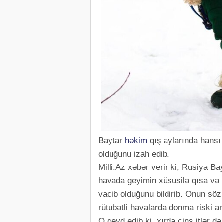
Baytar
həkim
qış aylarında hansı
olduğunu izah edib.
Milli.Az xəbər verir ki, Rusiya B
havada geyimin xüsusilə qısa və 
vacib olduğunu bildirib. Onun sözlə
rütubətli havalarda donma riski art
O qeyd edib ki, xırda cins itlər də