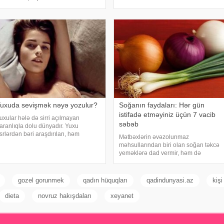
xəbər verir ki, çox soyuq su susuzluq
lunması və risk qiymətləndirilməsinə
hissini tez azaldır və insanın kifayət
avabdeh olan beyin nahiyələrinin
qədə
rta hesabla 32 yaşına qədər inkişa
uxuda sevişmək nəyə yozulur?
Soğanın faydaları: Hər gün
istifadə etməyiniz üçün 7 vacib
uxular hələ də sirri açılmayan
səbəb
aranlıqla dolu dünyadır. Yuxu
srlərdən bəri araşdırılan, həm
Mətbəxlərin əvəzolunmaz
limlərin, həm də mistika ilə məşğul
məhsullarından biri olan soğan təkcə
lanların cavabını tapmaq istədiyi
yeməklərə dad vermir, həm də
apmacadır. Fərqli və rəngarəng
sağlamlıq üçün çoxsaylı faydaları ilə
uxular bəzən də cinsəlikl
seçilir. xəbər verir ki, tərkibindəki
vitaminlər, minerallar və
gozel gorunmek
qadın hüquqları
qadindunyasi.az
kişi
antioksidantlar sayəsində soğa
dieta
novruz hakışdaları
xeyanet