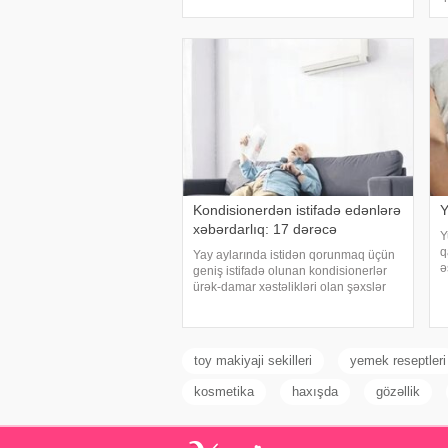
onların qorxularından, ümidlərindən,
o
yanlış bildiklərindən daha az danışırıq.
c
Elə buna gör
o
Kondisionerdən istifadə edənlərə
Y
xəbərdarlıq: 17 dərəcə
Y
q
Yay aylarında istidən qorunmaq üçün
ə
geniş istifadə olunan kondisionerlər
a
ürək-damar xəstəlikləri olan şəxslər
o
üçün ciddi risk yarada bilər. xəbər verir
t
ki, kardioloqların bildirdiyinə görə, tərli
y
halda qəfil çox soyuq otağ
toy makiyaji sekilleri
yemek reseptleri
kosmetika
haxışda
gözəllik