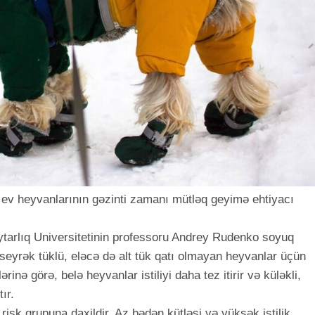
 ev heyvanlarının gəzinti zamanı mütləq geyimə ehtiyacı
aytarlıq Universitetinin professoru Andrey Rudenko soyuq
seyrək tüklü, eləcə də alt tük qatı olmayan heyvanlar üçün
rinə görə, belə heyvanlar istiliyi daha tez itirir və küləkli,
ır.
 risk qrupuna daxildir. Az bədən kütləsi və yüksək istilik