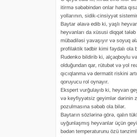
itirmə səbəbindən onlar hətta qısa
yollarının, sidik-cinsiyyət sistemin
Baytar əlavə edib ki, yaşlı heyvan
heyvanları da xüsusi diqqət tələb 
mübadiləsi yavaşıyır və soyuq əl
profilaktik tədbir kimi faydalı ola b
Rudenko bildirib ki, alçaqboylu v
olduğundan qar, rütubət və yol rea
qıcıqlanma və dermatit riskini a
qoruyucu rol oynayır.
Ekspert vurğulayıb ki, heyvan ge
və keyfiyyətsiz geyimlər dərinin
pozulmasına səbəb ola bilər.
Baytarın sözlərinə görə, qalın tük
uyğunlaşmış heyvanlar üçün geyim
bədən temperaturunu özü tənzimlə