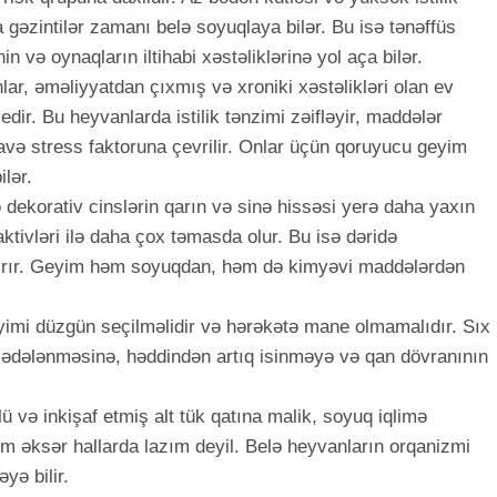
 gəzintilər zamanı belə soyuqlaya bilər. Bu isə tənəffüs
in və oynaqların iltihabi xəstəliklərinə yol aça bilər.
lar, əməliyyatdan çıxmış və xroniki xəstəlikləri olan ev
edir. Bu heyvanlarda istilik tənzimi zəifləyir, maddələr
avə stress faktoruna çevrilir. Onlar üçün qoruyucu geyim
ilər.
ə dekorativ cinslərin qarın və sinə hissəsi yerə daha yaxın
ktivləri ilə daha çox təmasda olur. Bu isə dəridə
rtırır. Geyim həm soyuqdan, həm də kimyəvi maddələrdən
yimi düzgün seçilməlidir və hərəkətə mane olmamalıdır. Sıx
 zədələnməsinə, həddindən artıq isinməyə və qan dövranının
lü və inkişaf etmiş alt tük qatına malik, soyuq iqlimə
 əksər hallarda lazım deyil. Belə heyvanların orqanizmi
yə bilir.