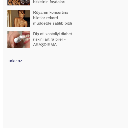
bitkisinin faydaları
Röyanın konsertinə
biletlər rekord
müddətdə satılıb bitdi
Diş əti xəstəliyi diabet
riskini artıra bilər -
ARAŞDIRMA
turlar.az