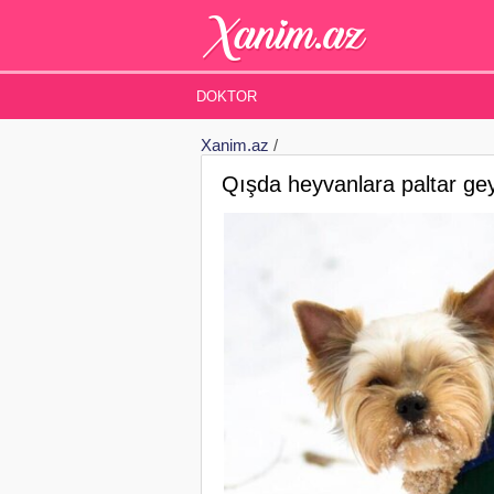
DOKTOR
Xanim.az
/
Qışda heyvanlara paltar ge