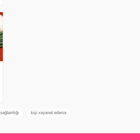
 sağlamlığı
kişi xəyanət edərsə