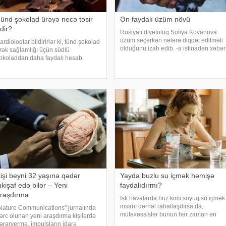
ünd şokolad ürəyə necə təsir
Ən faydalı üzüm növü
dir?
Rusiyalı diyetoloq Sofiya Kovanova
üzüm seçərkən nələrə diqqət edilməli
ardioloqlar bildirirlər ki, tünd şokolad
olduğunu izah edib. -a istinadən xəbər
rək sağlamlığı üçün südlü
verir ki, bu barədə o, AİF.ru nəşrinə
okoladdan daha faydalı hesab
müsahibəsində danışıb. Mütəxəssis
lunur. Bunun əsas səbəbi kakaonun
qeyd edib ki, tünd rəngdə olan üzüm
ərkibində olan flavanollar, güclü
sortlar
ntioksidant maddələrdir. -a istinadən
ildirir ki
işi beyni 32 yaşına qədər
Yayda buzlu su içmək həmişə
nkişaf edə bilər – Yeni
faydalıdırmı?
raşdırma
İsti havalarda buz kimi soyuq su içmək
insanı dərhal rahatlaşdırsa da,
Nature Communications" jurnalında
mütəxəssislər bunun hər zaman ən
ərc olunan yeni araşdırma kişilərdə
yaxşı seçim olmadığını bildirirlər.
ərarvermə, impulsların idarə