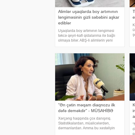
Alimlər uşaqlarda boy artımının
T
ləngiməsinin gizli səbəbini aşkar
e
ediblər
K
ü
Uşaqlarda boy artımının ləngiməsi
ş
təkcə qeyri-kafi qidalanma ilə bağlı
o
olmaya bilər. ABŞ-li alimlərin yeni
t
araşdırması göstərib ki, bağırsaq
a
mikrobiomundakı bəzi bakteriyalar
b
hələ ana bətnində olarkən körpənin
inkişafın
"Ən çətin məqam diaqnozu ilk
K
dəfə deməkdir" - MÜSAHİBƏ
i
a
Xərçəng haqqında çox danışırıq.
Statistikalardan, müalicələrdən,
"
dərmanlardan. Amma bu xəstəliyin
d
arxasında dayanan insanlardan,
q