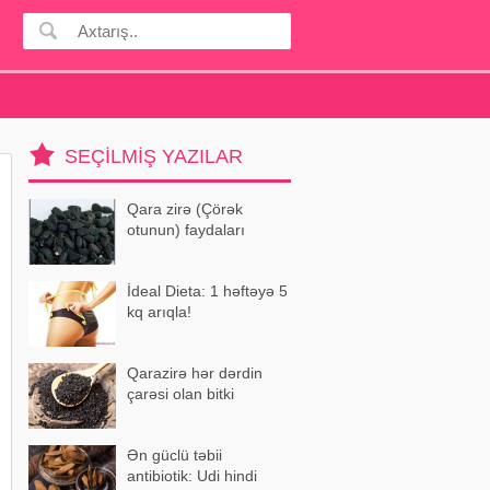
SEÇILMIŞ YAZILAR
Qara zirə (Çörək
otunun) faydaları
İdeal Dieta: 1 həftəyə 5
kq arıqla!
Qarazirə hər dərdin
çarəsi olan bitki
Ən güclü təbii
antibiotik: Udi hindi