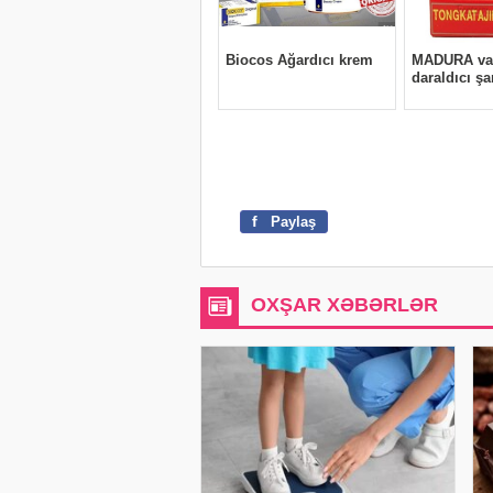
f
Paylaş
OXŞAR XƏBƏRLƏR