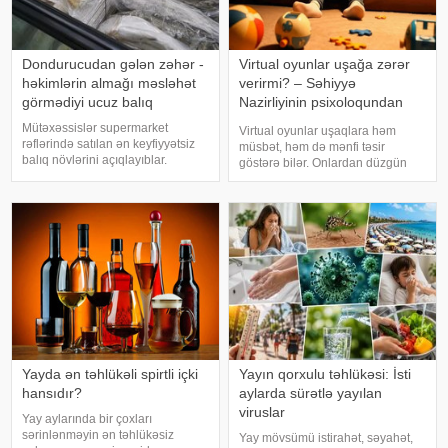
Dondurucudan gələn zəhər -
Virtual oyunlar uşağa zərər
həkimlərin almağı məsləhət
verirmi? – Səhiyyə
görmədiyi ucuz balıq
Nazirliyinin psixoloqundan
tövsiyələr
Mütəxəssislər supermarket
Virtual oyunlar uşaqlara həm
rəflərində satılan ən keyfiyyətsiz
müsbət, həm də mənfi təsir
balıq növlərini açıqlayıblar.
göstərə bilər. Onlardan düzgün
Dondurulmuş balıq tez və faydalı
rejimdə istifadə edildikdə zehni
şam yeməyi üçün ideal seçim kimi
inkişafı dəstəkləsə də, həddindən
görünür. xarici mediaya istinadən
artıq oynanılması fiziki və psixoloji
xəbər verir ki, supermarketlərdək
problemlərə səbəb ola bilər
Yayda ən təhlükəli spirtli içki
Yayın qorxulu təhlükəsi: İsti
hansıdır?
aylarda sürətlə yayılan
viruslar
Yay aylarında bir çoxları
sərinlənməyin ən təhlükəsiz
Yay mövsümü istirahət, səyahət,