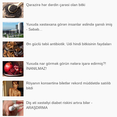
Qarazirə hər dərdin çarəsi olan bitki
Yuxuda xəstəxana görən insanlar əslində şanslı imiş
- Səbəb...
Ən güclü təbii antibiotik: Udi hindi bitkisinin faydaları
Yuxuda nar görmək görün nələrə işarə edirmiş?!
İNANILMAZ!
Röyanın konsertinə biletlər rekord müddətdə satılıb
bitdi
Diş əti xəstəliyi diabet riskini artıra bilər -
ARAŞDIRMA