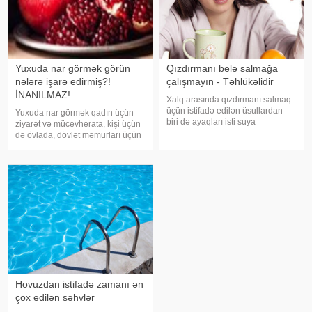
Yuxuda nar görmək görün
Qızdırmanı belə salmağa
nələrə işarə edirmiş?!
çalışmayın - Təhlükəlidir
İNANILMAZ!
Xalq arasında qızdırmanı salmaq
üçün istifadə edilən üsullardan
Yuxuda nar görmək qadın üçün
biri də ayaqları isti suya
ziyarət və mücevherata, kişi üçün
qoymaqdır. Lakin bu metod hər
də övlada, dövlət məmurları üçün
zaman faydalı hesab edilmir və
terfie, zabitlər üçün əmrlərinin
bəzi hallarda vəziyyəti daha da
keçməsinə, kəndli üçün oktyabr
ağırlaşdıra bilər. xəbər verir ki,
bərəkətinə, tacir üçün çox quru,
yüksə
xalq üçün yaxşı bir idarəy
Hovuzdan istifadə zamanı ən
çox edilən səhvlər