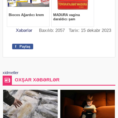
Xəbərlər
Baxılıb: 2057 Tarix: 15 dekabr 2023
f
Paylaş
xidmetler
OXŞAR XƏBƏRLƏR