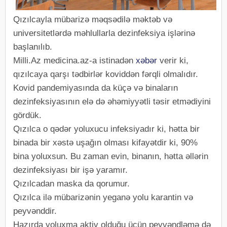
Qızılcayla mübarizə məqsədilə məktəb və
universitetlərdə məhlullarla dezinfeksiya işlərinə
başlanılıb.
Milli.Az medicina.az-a istinadən
xəbər
verir ki,
qızılcaya qarşı tədbirlər koviddən fərqli olmalıdır.
Kovid pandemiyasında da küçə və binaların
dezinfeksiyasının elə də əhəmiyyətli təsir etmədiyini
gördük.
Qızılca o qədər yoluxucu infeksiyadır ki, hətta bir
binada bir xəstə uşağın olması kifayətdir ki, 90%
bina yoluxsun. Bu zaman evin, binanın, hətta əllərin
dezinfeksiyası bir işə yaramır.
Qızılcadan maska da qorumur.
Qızılca ilə mübarizənin yeganə yolu karantin və
peyvənddir.
Hazırda yoluxma aktiv olduğu üçün peyvəndləmə də