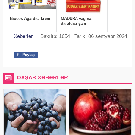
Xəbərlər
Baxılıb: 1654 Tarix: 06 sentyabr 2024
f
Paylaş
OXŞAR XƏBƏRLƏR