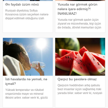
Ən faydalı üzüm növü
Yuxuda nar görmək görün
nələrə işarə edirmiş?!
Rusiyalı diyetoloq Sofiya
İNANILMAZ!
Kovanova üzüm seçərkən nələrə
diqqət edilməli olduğunu izah
Yuxuda nar görmək qadın üçün
edib. -a istinadən xəbər verir ki,
ziyarət və mücevherata, kişi üçün
bu barədə o, AİF.ru nəşrinə
də övlada, dövlət məmurları üçün
müsahibəsində danışıb.
terfie, zabitlər üçün əmrlərinin
Mütəxəssis qeyd edib ki, tünd
keçməsinə, kəndli üçün oktyabr
rəngdə olan üzüm sortlar
bərəkətinə, tacir üçün çox quru,
xalq üçün yaxşı bir idarəy
İsti havalarda nə yeməli, nə
Qarpız bu şəxslərə olmaz
içməli?
Qarpızın həddindən artıq qəbulu
bəzi insanlar üçün sağlamlıq riski
Yüksək temperatur və rütubət
yarada bilər. xəbər verir ki, rusiyalı
orqanizmdə maye və mineral
diyetoloq Olqa Yamilovanın
itkisini artırır. xəbər verir ki, güclü
sözlərinə görə, xüsusilə böyrək və
tərləmə nəticəsində yaranan su
şəkərli diabet xəstələri bu
və mineral çatışmazlığı huşun