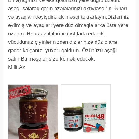
Bir ayağınızı və əks qolunuzu yerə doğru uzadıb
aşağı salaraq qarın əzələlərinizi aktivləşdirin. Əlləri
və ayaqları dəyişdirərək məşqi təkrarlayın.Dizləriniz
əyilmiş və ayaqları yerə düz olmaqla arxa üstə yerə
uzanın. Əsas əzələlərinizi istifadə edərək,
vücudunuz çiyinlərinizdən dizlərinizə düz olana
qədər kalçanızı yuxarı qaldırın. Özünüzü aşağı
salın.Bu məşqlər sizə kömək edəcək.
Milli.Az