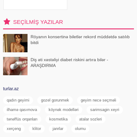
müxtəlif infeksiyalara yoluxma
riski artır. xəbər verir ki, hovuza
girməzdən əvvəl və çıxdıqdan
sonra duş qəbul etmək, hovuz
SEÇILMIŞ YAZILAR
kənarınd
Röyanın konsertinə biletlər rekord müddətdə satılıb
bitdi
Diş əti xəstəliyi diabet riskini artıra bilər -
ARAŞDIRMA
turlar.az
qadın geyimi
gozel gorunmek
geyim necə seçməli
ilhamə qasımova
köynək modelləri
sarimsagin xeyri
tənəffüs orqanları
kosmetika
atalar sozleri
xerçeng
klitor
janrlar
olumu