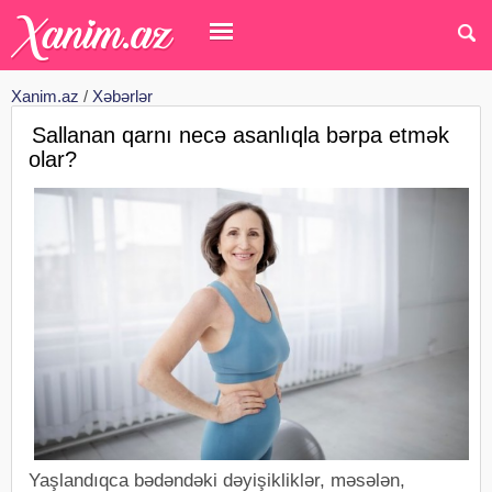
Xanim.az
/
Xəbərlər
Sallanan qarnı necə asanlıqla bərpa etmək
olar?
Yaşlandıqca bədəndəki dəyişikliklər, məsələn,