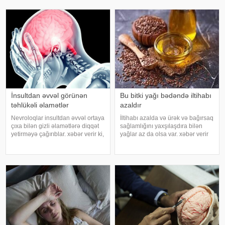
meyvəni ehtiyatla istehla
itirilməsinə, başgicəllənmə və
ürəkbulanma kimi hallara səbəb
ol
İnsultdan əvvəl görünən
Bu bitki yağı bədəndə iltihabı
təhlükəli əlamətlər
azaldır
Nevroloqlar insultdan əvvəl ortaya
İltihabı azalda və ürək və bağırsaq
çıxa bilən gizli əlamətlərə diqqət
sağlamlığını yaxşılaşdıra bilən
yetirməyə çağırıblar. xəbər verir ki,
yağlar az da olsa var. xəbər verir
insult bəzi hallarda qəfil baş
ki, kətan yağı ənənəvi olaraq
vermir və beyin günlər, hətta
işlədici və yara sağalması üçün
həftələr əvvəl müəyyən siqnallar
istifadə edilən üyüdülmüş və
verə bilər. Lakin b
preslənmiş kətan toxumlarında