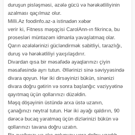
duruşun pisləşməsi, əzələ gücü və hərəkətliliyinin
azalması qaçılmaz olur.
Milli.Az foodinfo.az-a istinadən xəbər
verir ki, Fitness məşqçisi CarolAnn-ın fikrincə, bu
prosesləri müntəzəm idmanla yavaşlatmaq olar.
Qarın əzələlərinizi gücləndirmək sabitliyi, tarazlığı,
duruş və hərəkətliliyi yaxşılaşdırır.
Divardan qısa bir məsafədə ayaqlarınızı çiyin
məsafəsində ayrı tutun. Əllərinizi sinə səviyyəsində
divara qoyun. Hər iki dirsəyinizi bükün, sinənizi
divara doğru gətirin və sonra başlanğıc vəziyyətinə
qayıtmaq üçün qollarınızı düzəldin.
Məşq döşəyinin üstündə arxa üstə uzanın,
çanağınızı neytral tutun. Hər iki ayağı qaldırın, 90
dərəcə bucaq yaratmaq üçün dizlərinizi bükün və
qollarınızı tavana doğru uzatın.