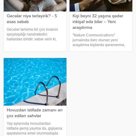
Gecələr niyə tərləyirik? - 5
Kişi beyni 32 yaşına qədər
əsas səbəb
inkişaf edə bilər – Yeni
araşdırma
Gecələr tərləmə bir çox insanın
qarşılaşdığı narahatedici
"Nature Communications"
hallardan biridir. xəbər verir ki,
jurnalında dərc olunan yeni
mütəxəssislər bildirirlər ki, bu
araşdırma kişilərdə qərarvermə,
vəziyyət bəzən sadə səbəblərlə
impulsların idarə olunması və risk
əlaqəli olsa da, bəzi hallarda
qiymətləndirilməsinə cavabdeh
sağlamlıq problemlərinin əlamət
olan beyin nahiyələrinin orta
hesabla 32 yaşına qədər inkişa
Hovuzdan istifadə zamanı ən
çox edilən səhvlər
Yay aylarında hovuzlardan
istifadə geniş yayılsa da, gigiyena
qaydalarına əməl olunmadıqda