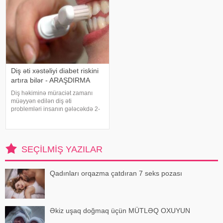
Diş əti xəstəliyi diabet riskini
artıra bilər - ARAŞDIRMA
Diş həkiminə müraciət zamanı
müəyyən edilən diş əti
problemləri insanın gələcəkdə 2-
ci tip diabetə tutulma riski barədə
də məlumat verə bilər. xəbər verir
ki, "The Lancet Public
Health" jurnalında dərc olunan v
SEÇILMIŞ YAZILAR
Qadınları orqazma çatdıran 7 seks pozası
Əkiz uşaq doğmaq üçün MÜTLƏQ OXUYUN