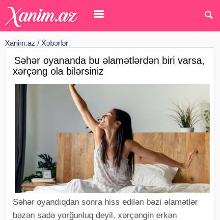
Xanim.az
/
Xəbərlər
Səhər oyananda bu əlamətlərdən biri varsa,
xərçəng ola bilərsiniz
Səhər oyandıqdan sonra hiss edilən bəzi əlamətlər
bəzən sadə yorğunluq deyil, xərçəngin erkən