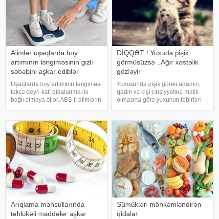
Alimlər uşaqlarda boy
DİQQƏT ! Yuxuda pişik
artımının ləngiməsinin gizli
görmüsüzsə ..Ağır xəstəlik
səbəbini aşkar ediblər
gözləyir
Uşaqlarda boy artımının ləngiməsi
Yuxusunda pişik görən adamın,
təkcə qeyri-kafi qidalanma ilə
qadın və kişi cinsiyyətinə malik
bağlı olmaya bilər. ABŞ-li alimlərin
olmasına görə yuxunun təbirləri
yeni araşdırması göstərib ki,
dəyişir. Əgər bu yuxunu görən
bağırsaq mikrobiomundakı bəzi
adam bir kişisə, bu kişinin normal
bakteriyalar hələ ana bətnində
həyatında diqqətsiz bir şəxsiyyətə
olarkən körpənin inkişafın
sahib olduğu, ətrafındak
Arıqlama məhsullarında
Sümükləri möhkəmləndirən
təhlükəli maddələr aşkar
qidalar