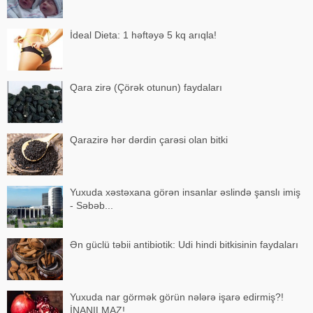
İdeal Dieta: 1 həftəyə 5 kq arıqla!
Qara zirə (Çörək otunun) faydaları
Qarazirə hər dərdin çarəsi olan bitki
Yuxuda xəstəxana görən insanlar əslində şanslı imiş
- Səbəb...
Ən güclü təbii antibiotik: Udi hindi bitkisinin faydaları
Yuxuda nar görmək görün nələrə işarə edirmiş?!
İNANILMAZ!