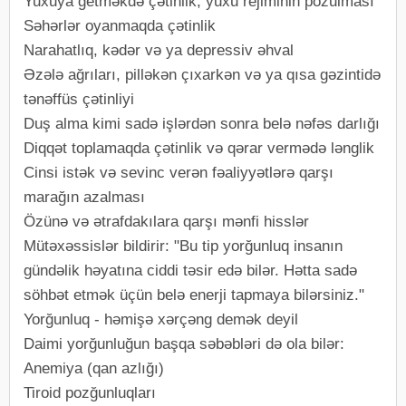
Yuxuya getməkdə çətinlik, yuxu rejiminin pozulması
Səhərlər oyanmaqda çətinlik
Narahatlıq, kədər və ya depressiv əhval
Əzələ ağrıları, pilləkən çıxarkən və ya qısa gəzintidə
tənəffüs çətinliyi
Duş alma kimi sadə işlərdən sonra belə nəfəs darlığı
Diqqət toplamaqda çətinlik və qərar vermədə lənglik
Cinsi istək və sevinc verən fəaliyyətlərə qarşı
marağın azalması
Özünə və ətrafdakılara qarşı mənfi hisslər
Mütəxəssislər bildirir: "Bu tip yorğunluq insanın
gündəlik həyatına ciddi təsir edə bilər. Hətta sadə
söhbət etmək üçün belə enerji tapmaya bilərsiniz."
Yorğunluq - həmişə xərçəng demək deyil
Daimi yorğunluğun başqa səbəbləri də ola bilər:
Anemiya (qan azlığı)
Tiroid pozğunluqları