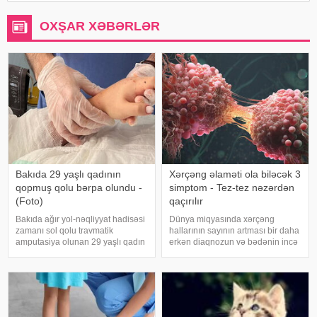
OXŞAR XƏBƏRLƏR
Bakıda 29 yaşlı qadının
Xərçəng əlaməti ola biləcək 3
qopmuş qolu bərpa olundu -
simptom - Tez-tez nəzərdən
(Foto)
qaçırılır
Bakıda ağır yol-nəqliyyat hadisəsi
Dünya miqyasında xərçəng
zamanı sol qolu travmatik
hallarının sayının artması bir daha
amputasiya olunan 29 yaşlı qadın
erkən diaqnozun və bədənin incə
uğurla əməliyyat edilib. xəbər
xəbərdarlıq əlamətlərinin düzgün
verir ki, hadisədən sonra
şərh edilməsinin vacibliyini
zərərçəkən Səhiyyə Nazirliyi
vurğulayır. Məşhur inancın əksinə
Akademik M.A.Topçubaşov adına
olaraq, xərçəng növləri həmişə
Elmi Cərrahiyy
ağı