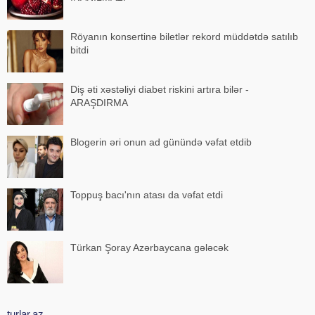
Röyanın konsertinə biletlər rekord müddətdə satılıb
bitdi
Diş əti xəstəliyi diabet riskini artıra bilər -
ARAŞDIRMA
Blogerin əri onun ad günündə vəfat etdib
Toppuş bacı'nın atası da vəfat etdi
Türkan Şoray Azərbaycana gələcək
turlar.az