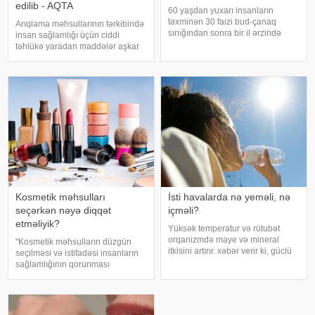
edilib - AQTA
60 yaşdan yuxarı insanların
təxminən 30 faizi bud-çanaq
Arıqlama məhsullarının tərkibində
sınığından sonra bir il ərzində
insan sağlamlığı üçün ciddi
həyatını itirir. xəbər verir ki, bu
təhlükə yaradan maddələr aşkar
səbəbdən sümüklərin
edilib. xəbər verir ki, bunu
möhkəmliyini qorumaq və sınıq
Azərbaycan Respublikasının Qida
riskini azaltmaq üçün kalsium, D
Təhlükəsizliyi Agentliyinin (AQTA)
vitamini, zülal
Qida təhlükəsizliyi şöbəsinin
müdir
Kosmetik məhsulları
İsti havalarda nə yeməli, nə
seçərkən nəyə diqqət
içməli?
etməliyik?
Yüksək temperatur və rütubət
orqanizmdə maye və mineral
"Kosmetik məhsulların düzgün
itkisini artırır. xəbər verir ki, güclü
seçilməsi və istifadəsi insanların
tərləmə nəticəsində yaranan su
sağlamlığının qorunması
və mineral çatışmazlığı huşun
baxımından mühüm əhəmiyyət
itirilməsinə, başgicəllənmə və
daşıyır". xəbər verir ki, bu fikirləri
ürəkbulanma kimi hallara səbəb
Səhiyyə Nazirliyinin rəsmi
ol
"Instagram" hesabınd