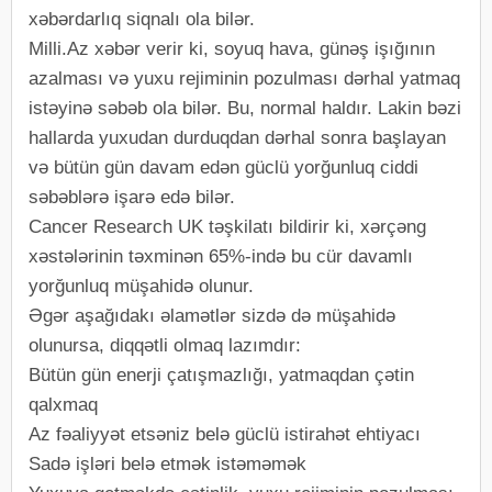
xəbərdarlıq siqnalı ola bilər.
Milli.Az xəbər verir ki, soyuq hava, günəş işığının
azalması və yuxu rejiminin pozulması dərhal yatmaq
istəyinə səbəb ola bilər. Bu, normal haldır. Lakin bəzi
hallarda yuxudan durduqdan dərhal sonra başlayan
və bütün gün davam edən güclü yorğunluq ciddi
səbəblərə işarə edə bilər.
Cancer Research UK təşkilatı bildirir ki, xərçəng
xəstələrinin təxminən 65%-ində bu cür davamlı
yorğunluq müşahidə olunur.
Əgər aşağıdakı əlamətlər sizdə də müşahidə
olunursa, diqqətli olmaq lazımdır:
Bütün gün enerji çatışmazlığı, yatmaqdan çətin
qalxmaq
Az fəaliyyət etsəniz belə güclü istirahət ehtiyacı
Sadə işləri belə etmək istəməmək