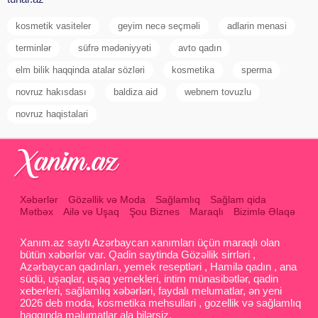
kosmetik vasiteler
geyim necə seçməli
adlarin menasi
terminlər
süfrə mədəniyyəti
avto qadın
elm bilik haqqinda atalar sözləri
kosmetika
sperma
novruz hakısdası
baldiza aid
webnem tovuzlu
novruz haqistalari
Xəbərlər
Gözəllik və Moda
Sağlamlıq
Sağlam qida
Mətbəx
Ailə və Uşaq
Şou Biznes
Maraqlı
Bizimlə Əlaqə
Xanım.az saytı Azərbaycan xanımları üçün maraqlı olan
bütün xəbərlər var. Qadin saytinda Gözəllik sirrləri ,
Azərbaycan qadınları, yemek reseptləri , Hamilə qadın , ana
südü, uşaqlar, uşaq yemekleri, intim münasibətlər, qadin
xeberleri, sağlamlıq xəbərləri, faydalı melumatlar, ən yeni
2026 deb moda, kosmetika mehsullari , gozellik və sağlamlıq
haqqında məlumatlar ala bilərsiz.