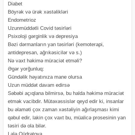
Diabet
Böyrək və ürək xəstəlikləri
Endometrioz
Uzunmüddətli Covid təsirləri
Psixoloji gərginlik və depresiya
Bəzi dərmanların yan təsirləri (kemoterapi,
antidepresan, ağrıkəsicilər və s.)
Nə vaxt həkimə müraciət etməli?
Əgər yorğunluq:
Gündəlik həyatınıza mane olursa
Uzun müddət davam edirsə
Səbəbi açıqlana bilmirsə, bu halda həkimə müraciət
etmək vacibdir. Mütəxəssislər qeyd edir ki, insanlar
bu əlaməti çox zaman xəstəliyin ağırlaşması kimi
qəbul edir, lakin çox vaxt bu, müalicə prosesinin yan
təsiri də ola bilər.
Lalə Qüdrətova