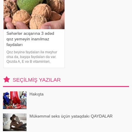
Səhərlər acqarına 3 ədəd
qoz yeməyin inanılmaz
faydaları
Qoz beyinə faydaları ilə məşhur
olsa da, başqa faydaları da var.
Qozda A, E və B vitaminləri,
həmçinin dəmir, sink, mis və
maqnezium kimi minerallar
mövcuddur. Acqarına qoz yeməyin
SEÇILMIŞ YAZILAR
faydaları bunlardır:. Enerji verir:
Qozd
Hakışta
Mükəmməl seks üçün yataqdakı QAYDALAR