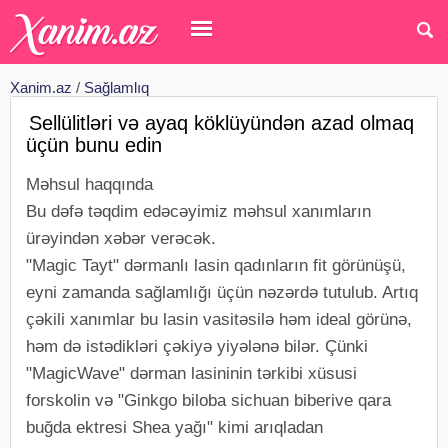
Xanim.az
/
Sağlamlıq
Sellülitləri və ayaq köklüyündən azad olmaq
üçün bunu edin
Məhsul haqqında
Bu dəfə təqdim edəcəyimiz məhsul xanımların
ürəyindən xəbər verəcək.
"Magic Tayt" dərmanlı lasin qadınların fit görünüşü,
eyni zamanda sağlamlığı üçün nəzərdə tutulub. Artıq
çəkili xanımlar bu lasin vasitəsilə həm ideal görünə,
həm də istədikləri çəkiyə yiyələnə bilər. Çünki
"MagicWave" dərman lasininin tərkibi xüsusi
forskolin və "Ginkgo biloba sichuan biberive qara
buğda ektresi Shea yağı" kimi arıqladan