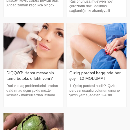
biləcəyi keyfiyyətlərə heyran olur.
Rasionunuza müəyyən növ
Ancaq zaman keçdikcə bir çox
çərəzlərin daxil edilməsi
xarakter ortaya çıxır ki, bunlar
sağlamlığınızı əhəmiyyətli
ayrılmağa aparan yolun
dərəcədə yaxşılaşdıra bilər.
başlanğıcı hesab edilir. Yəni bir
Diyetoloqlar qadınlara qoz,
növ kişilər qadınlardan soyuyur. .
badam, fındıq yeməyi məsləhət
Kişilər
görür. Şam fıstığı və badam dəri
üçün faydalı olan çoxl
DİQQƏT: Hansı meyvənin
Qızlıq pərdəsi haqqında hər
tumu botoks effekti verir?
şey - 12 MƏLUMAT
Dəri və saç problemlərini aradan
1. Qızlıq pərdəsi nədir?. Qızlıq
qaldırmaq üçün çoxlu müxtəlif
pərdəsi uşaqlıq yolunun girişinə
kosmetik məhsullardan istifadə
yaxın yerdə, adətən 2-4 sm
olunur. Ancaq ekspertlər
dərinliyində yerləşən nazik
avokadonun tumunun təbii
arakəsmədir. Qızlıq pərdəsinin
faydalarının onlardan daha təsirli
aybaşılar zamanı menstrual
ola biləcəyini bildirirlər. xəbər verir
ifrazatların orqanizmi tərk edə
ki
bilməsi üçü