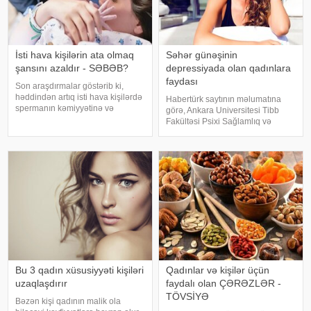
İsti hava kişilərin ata olmaq
Səhər günəşinin
şansını azaldır - SƏBƏB?
depressiyada olan qadınlara
faydası
Son araşdırmalar göstərib ki,
həddindən artıq isti hava kişilərdə
Habertürk saytının məlumatına
spermanın kəmiyyətinə və
görə, Ankara Universitesi Tibb
keyfiyyətinə mənfi təsir göstərir.
Fakültəsi Psixi Sağlamlıq və
Sinqapur Milli Universitetində
Xəstəlikləri Fundamental Elm
aparılan araşdırmada 818 kişidən
sahəsi üzrə tədris üzvü, prof. dr.
alınan sperma nümunələri
Oğuz Erkan Berksun mövsümi
sayəsind
keçid dövrlərində biloji saatın
pozulmas
Bu 3 qadın xüsusiyyəti kişiləri
Qadınlar və kişilər üçün
uzaqlaşdırır
faydalı olan ÇƏRƏZLƏR -
TÖVSİYƏ
Bəzən kişi qadının malik ola