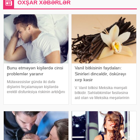
OXŞAR XƏBƏRLƏR
Bunu etməyən kişilərdə cinsi
Vanil bitkisinin faydaları:
problemlər yaranır
Sinirləri dincəldir, öskürəyı
xırp kəsir
Mütəxəssislər gündə iki dəfə
dişlərini fırçalamayan kişilərdə
V. Vanil bitkisi Meksika mənşəli
erektil disfunksiya riskinin artdığını
bitkidir. Səhləbkimilər fəsiləsinə
bildirirlər. xəbər verir ki, bunu son
aid olan və Meksika meşələrinin
aparılan tədqiqatlar sübuta yetirib.
sahilyanı ərazilərində bitən
Araşdırmalar göstərib ki, ağız
dırmanma bitkisidir. Ətrafındakı
gigiyenasın
digər ağaclarda 2-3 sm
qalınlığında tumurcuqları ilə 10
metr