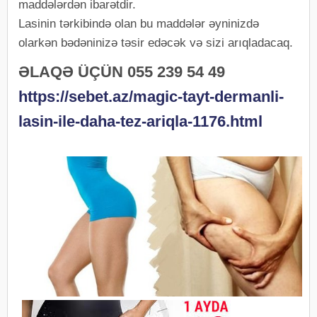
maddələrdən ibarətdir.
Lasinin tərkibində olan bu maddələr əyninizdə
olarkən bədəninizə təsir edəcək və sizi arıqladacaq.
ƏLAQƏ ÜÇÜN 055 239 54 49
https://sebet.az/magic-tayt-dermanli-
lasin-ile-daha-tez-ariqla-1176.html