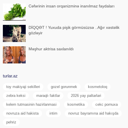
Cəfərinin insan orqanizminə inanılmaz faydaları
DİQQƏT ! Yuxuda pişik görmüsüzsə ..Ağır xəstəlik
gözləyir
Məşhur aktrisa saxlanıldı
turlar.az
toy makiyaji sekilleri
gozel gorunmek
kosmetoloq
zebra keksi
maraqlı faktlar
2026 yay paltarlari
kelem tutmasinin hazirlanmasi
kosmetika
cekc pornuxa
novruza aid hakista
intim
novruz bayramına aid hakışda
pehriz