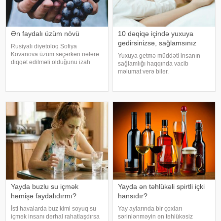
Ən faydalı üzüm növü
10 dəqiqə içində yuxuya
gedirsinizsə, sağlamsınız
Rusiyalı diyetoloq Sofiya
Kovanova üzüm seçərkən nələrə
Yuxuya getmə müddəti insanın
diqqət edilməli olduğunu izah
sağlamlığı haqqında vacib
edib. -a istinadən xəbər verir ki,
məlumat verə bilər.
bu barədə o, AİF.ru nəşrinə
Mütəxəssislərin fikrincə, ideal vaxt
müsahibəsində danışıb.
10-20 dəqiqədir. xəbər verir ki,
Mütəxəssis qeyd edib ki, tünd
davranış yönümlü yuxu təbabəti
rəngdə olan üzüm sortlar
üzrə mütəxəssis Mişel Drerupun
sözlərinə görə
Yayda buzlu su içmək
Yayda ən təhlükəli spirtli içki
həmişə faydalıdırmı?
hansıdır?
İsti havalarda buz kimi soyuq su
Yay aylarında bir çoxları
içmək insanı dərhal rahatlaşdırsa
sərinlənməyin ən təhlükəsiz