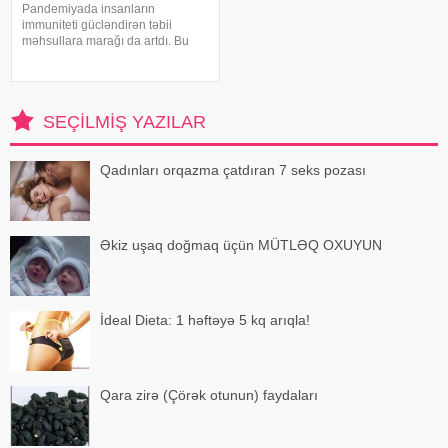
Pandemiyada insanların
immuniteti gücləndirən təbii
məhsullara marağı da artdı. Bu
qidalardan ən önəmlisi isə udi
hindi bitkisidir. Udi hindinin
faydaları saymaqla bitmir. Bəs udi
hindi bitkisi nədir?. xəbər verir ki,
SEÇILMIŞ YAZILAR
ə
Qadınları orqazma çatdıran 7 seks pozası
Əkiz uşaq doğmaq üçün MÜTLƏQ OXUYUN
İdeal Dieta: 1 həftəyə 5 kq arıqla!
Qara zirə (Çörək otunun) faydaları