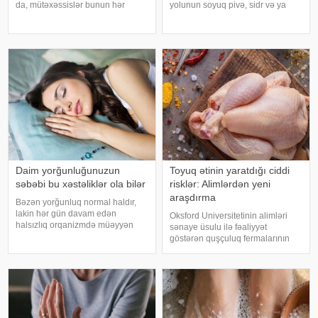
da, mütəxəssislər bunun hər
yolunun soyuq pivə, sidr və ya
zaman ən yaxşı seçim olmadığını
şirin kokteyl içmək olduğunu
bildirirlər. xəbər verir ki, çox soyuq
düşünür. Güclü spirtli içkilərdən
su susuzluq hissini tez azaldır və
istidə uzaq durmağa çalışsalar da,
insanın kifayət qədə
az alkoqollu içkilər çox vaxt
zərərsi
Daim yorğunluğunuzun
Toyuq ətinin yaratdığı ciddi
səbəbi bu xəstəliklər ola bilər
risklər: Alimlərdən yeni
araşdırma
Bəzən yorğunluq normal haldır,
lakin hər gün davam edən
Oksford Universitetinin alimləri
halsızlıq orqanizmdə müəyyən
sənaye üsulu ilə fəaliyyət
problemlərin əlaməti ola bilər.
göstərən quşçuluq fermalarının
xəbər verir ki, davamlı
təhlükəli bakteriyaların yayılması
yorğunluğun səbəbləri arasında
baxımından ciddi risk daşıya
qan azlığı, qalxanabənzər vəz
biləcəyini bildiriblər. xəbər verir ki,
xəstəlikləri, şəkərl
araşdırma zamanı son 45 i