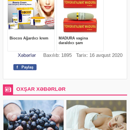
Xəbərlər
Baxılıb: 1895 Tarix: 16 avqust 2020
f
Paylaş
OXŞAR XƏBƏRLƏR