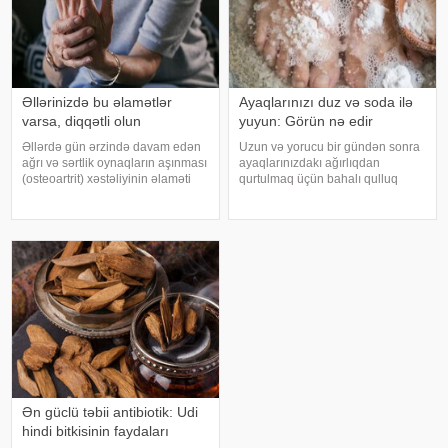
Əllərinizdə bu əlamətlər
Ayaqlarınızı duz və soda ilə
varsa, diqqətli olun
yuyun: Görün nə edir
Əllərdə gün ərzində davam edən
Uzun və yorucu bir gündən sonra
ağrı və sərtlik oynaqların aşınması
ayaqlarınızdakı ağırlıqdan
(osteoartrit) xəstəliyinin əlaməti
qurtulmaq üçün bahalı qulluq
ola bilər. Bu xəstəlik oynaqları
məhsullarına ehtiyacınız yoxdur.
qoruyan qığırdağın zamanla
Duz və soda ilə ayaqlarınızı həm
nazilməsi və aşınması nəticəsində
rahatlaya, həm də təravətləndirə
yaranır. xəbər verir ki
bilərsiniz. xəbər verir ki, çox vax
Ən güclü təbii antibiotik: Udi
hindi bitkisinin faydaları