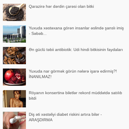
Qarazirə hər dərdin çarəsi olan bitki
Yuxuda xəstəxana görən insanlar əslində şanslı imiş
- Səbəb...
Ən güclü təbii antibiotik: Udi hindi bitkisinin faydaları
Yuxuda nar görmək görün nələrə işarə edirmiş?!
İNANILMAZ!
Röyanın konsertinə biletlər rekord müddətdə satılıb
bitdi
Diş əti xəstəliyi diabet riskini artıra bilər -
ARAŞDIRMA