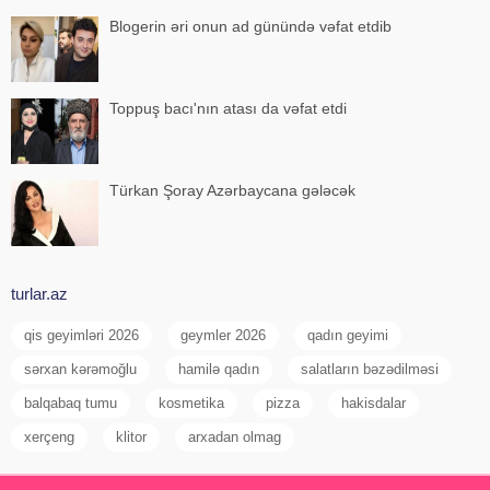
Blogerin əri onun ad günündə vəfat etdib
Toppuş bacı'nın atası da vəfat etdi
Türkan Şoray Azərbaycana gələcək
turlar.az
qis geyimləri 2026
geymler 2026
qadın geyimi
sərxan kərəmoğlu
hamilə qadın
salatların bəzədilməsi
balqabaq tumu
kosmetika
pizza
hakisdalar
xerçeng
klitor
arxadan olmag