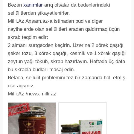
Bəzən
xanımlar
arıq olsalar da bədənlərindəki
sellülitlərdən şikayətlənirlər.
Milli.Az Axşam.az-a istinadən bud və digər
nayihələrdə olan sellülitləri aradan qaldırmaq üçün
skrab təqdim edir:
2 almanı sürtgəcdən keçirin. Üzərinə 2 xörək qaşığı
şəkər tozu, 3 xörək qaşığı, kəsmik və 1 xörək qaşığı
zeytun yağı töküb, skrab hazırlayın. Həftədə üç dəfə
bu skrabla budları masaj edin.
Beləcə, sellülit problemini tez bir zamanda həll etmiş
olacaqsınız.
Milli.Az /news.milli.az