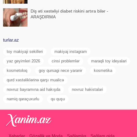
Diş əti xəstəliyi diabet riskini artıra bilər -
ARAŞDIRMA
turlar.az
toy makiyaji sekilleri
makiyaj instagram
yaz geyimleri 2026
cinsi problemlər
maraqli toy ideyalari
kosmetoloq
goy qursagi nece yaranir
kosmetika
qurd xəstəliklərinə qarşı mualicə
novruz bayramına aid hakışda
novruz hakistalari
namiq qaraçuxurlu
qu quşu
Xəbərlər
Gözəllik və Moda
Sağlamlıq
Sağlam qida