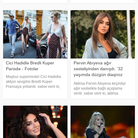
nişanlanıblar. . Cütlüyün nişan
başlı" proqramında heç vaxt
mərasimində incəsənət aləmindən
avtomobil idarə etmədiyini deyib.
tanınmış simala
O, sürücü ilə hərəkə
Cici Hadidlə Bredli Kuper
Pərvin Abıyeva ağır
Parisdə - Fotolar
xəstəliyindən danışdı: '32
yaşımda düzgün diaqnoz
Məşhur supermodel Cici Hadidlə
qoyuldu
aktyor sevgilisi Bredli Kuper
Aktrisa Pərvin Abıyeva keçirdiyi
Fransaya yollanıb. xəbər verir ki,
ağır xəstəliklə bağlı açıqlama
cütlük Paris küçələrində əl-ələ
verib. xəbər verir ki, aktrisa
gəzərkən obyektivlərə tuş gəliblər.
axlorhidriya xəstəliyindən əziyyət
Qeyd edək ki, müğənni Zayn
çəkdiyini və uzun illər düzgün
Malikdən ayrıldıqdan sonra Cicini
diaqnoz qoyula bilmədiyini bildirib.
"Bu əməliyyat Azərbaycand