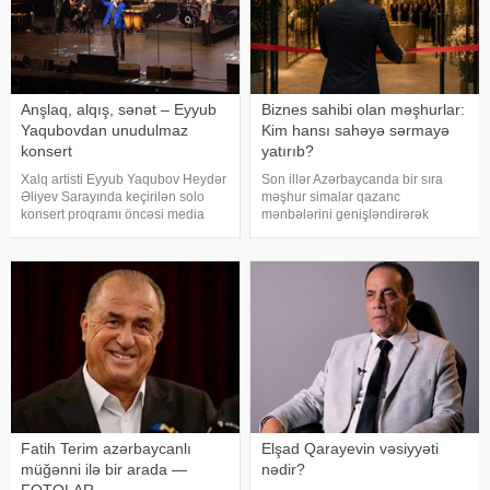
Anşlaq, alqış, sənət – Eyyub
Biznes sahibi olan məşhurlar:
Yaqubovdan unudulmaz
Kim hansı sahəyə sərmayə
konsert
yatırıb?
Xalq artisti Eyyub Yaqubov Heydər
Son illər Azərbaycanda bir sıra
Əliyev Sarayında keçirilən solo
məşhur simalar qazanc
konsert proqramı öncəsi media
mənbələrini genişləndirərək
nümayəndələrinin suallarını
müxtəlif sahələrə sərmayə
cavablandırıb, yaradıcılığı və
yatırırlar. Onların arasında
konsertlə bağlı fikirlərini bölüşüb.
restoran, kafe, geyim, gözəllik və
xəbər verir ki, sənətkarın sözlərin
qida sektorunda fəaliyyət
göstərən, öz adları il
Fatih Terim azərbaycanlı
Elşad Qarayevin vəsiyyəti
müğənni ilə bir arada —
nədir?