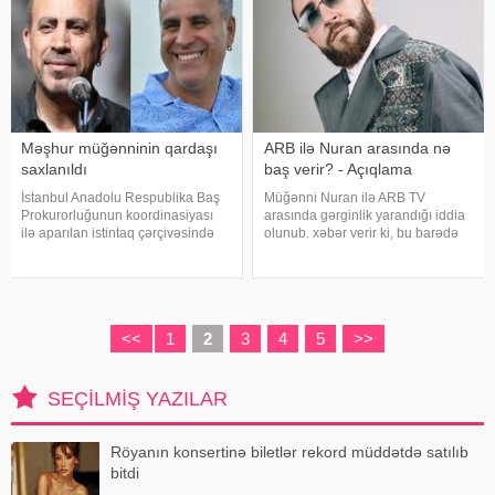
Məşhur müğənninin qardaşı
ARB ilə Nuran arasında nə
saxlanıldı
baş verir? - Açıqlama
İstanbul Anadolu Respublika Baş
Müğənni Nuran ilə ARB TV
Prokurorluğunun koordinasiyası
arasında gərginlik yarandığı iddia
ilə aparılan istintaq çərçivəsində
olunub. xəbər verir ki, bu barədə
Şile Bələdiyyəsinə dair yeni
müğənni özü məlumat verilib.
əməliyyat keçirilib. xəbər verir ki,
Məlumata görə, buna səbəb
İstanbul və İzmir şəhərlərində eyni
müğənninin öncədən lentə alınmış
vaxtda həyata keçirilə
görüntü və açıqlamalarının heç bir
rəsm
<<
1
2
3
4
5
>>
SEÇILMIŞ YAZILAR
Röyanın konsertinə biletlər rekord müddətdə satılıb
bitdi