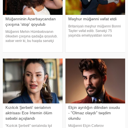
Müğənninin Azərbaycandan
Məşhur müğənni vəfat etdi
çıxışına 'stop' qoyulub
Britaniyalı məşhur müğənni Bonni
Tayler vəfat edib. Sənətçi 75
Müğənni Mehin Hümbətovanın
yaşında əməliyyatdan sonra
ölkədən çıxışına qadağa qoyulub.
dünmyasını dəyişib. Məlumatı "The
xəbər verir ki, bu haqda sənətçi
Sun" nəşri yayıb. /
özü məlumat yayıb. O bildirib ki,
yay tətilinə də heç yerə gedə
bilmir:. "2 aydır ölkədən çıxa
bilmirəm. "Stop"u
Kızılcık Şerbeti' serialının
Elçin ayrılığın dilindən oxudu
aktrisası Ece İrtemin ölüm
- "Olmaz olaydı" təqdim
səbəbi açıqlandı
olundu
"Kızılcık Şerbeti" serialında Işıl
Müğənni Elçin Cəfərov