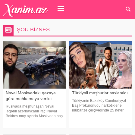
ŞOU BIZNES
Nəvai Moskvadakı qəzaya
Türkiyəli məşhurlar saxlanıldı
görə məhkəməyə verildi
Türkiyənin Bakırköy Cumhuriyyət
Baş Prokurorluğu narkotiklərlə
Rusiyada məşhurlaşan Nəvai
mübarizə çərçivəsində 25 nəfər
ləqəbli azərbaycanlı ifaçı Nəvai
barəsində saxlanılma qərarı verib.
Bəkirov may ayında Moskvada baş
Şübhəlilər arasında sənətçi,
vermiş yol-nəqliyyat hadisəsindən
aktyor, iş adamı və obyekt
sonra şəhər infrastrukturuna
sahiblərinin olduğu bildirilib.
vurulan zərərə görə məhkəməyə
Əməliyya