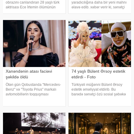
obrazını canlandıran 28 yaşlı türk
yaradıcılığına daha bir yeni mahnı
aktrisası Ece İrtemin ölümünün
əlavə edib. xəbər verir ki, sənətçi
rəsmi səbəbi məlum olub. Bu
bu dəfə "Olmaz olaydı" adlı
barədə Demirören Haber Ajansı
mahnısını dinləyicilərin ixtiyarına
(DHA) Türkiyə Məhkəmə-Tibb
verib. . Bəstənin sözləri Rafael
İnstitutunun rəyinə istinadə
Şabanova, musiqisi is
Xanəndənin atası faciəvi
74 yaşlı Bülənt Ərsoy estetik
şəkildə öldü
etdirdi - Foto
Ötən gün Qobustanda "Mercedes-
Türkiyəli müğənni Bülənt Ərsoy
Benz" və "Toyota Prius" markalı
estetik əməliyyat etdirib. Bu
avtomobillərin toqquşması
barədə sənətçi özü sosial şəbəkə
nəticəsində bir nəfər ölüb. Qəzada
hesabında məlumat verib. 74 yaşlı
həyatını itirən "Mercedes"in
ifaçı əməliyyatdan sonra
sürücüsü 61 yaşlı Zakir Ağayev
paylaşdığı fotoya bunları qeyd
xanənd
edib:. "Hörmətli izləyicilərim