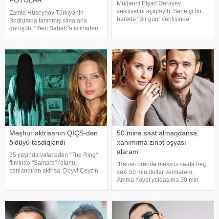
FOTOLAR
Müğənni Elşad Qarayev
vəsiyyətini açıqlayıb. Sənətçi bu
Zamiq Hüseynov Türkiyənin
barədə "Bir gün" verilişində
Bodrumda tanınmış simalarla
danışıb. "Hər dəfə rayona gələndə
görüşüb. "Yeni Sabah"a istinadən
qardaşlarımın məzarını ziyarət
xəbər verir ki, müğənni Yunus
edirəm. Bu dünyadan hamımız
Akgün, Uğurcan Çakır, eləcə də
köçəcəyik. Amma köçməyin d
məşqçi Fatih Terimləı ünsiyyətdə
olub. Z.Hüseynov görüş zaman
Məşhur aktrisanın QİÇS-dən
50 minə saat almaqdansa,
öldüyü təsdiqləndi
xanımıma zinət əşyası
alaram
35 yaşında vəfat edən "The Ring"
filmində "Samara" rolunu
"Bahalı brendə məxsus saata heç
canlandıran aktrisa Deyvi Çeyzin
vaxt 50 min dollar vermərəm.
ölüm səbəbi bəlli olub. xarici
Amma həyat yoldaşıma 50 min
mətbuata istinadən xəbər verir ki,
dollara zinət əşyası almaq mənim
Los-Anceles İl Tibbi Ekspertiza
üçün asandır". Axşam.az-a
İdarəsini
istinadən xəbər verir ki, bu sözləri
Xalq artisti Emin Ağalaro