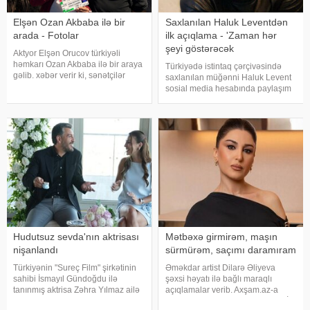
Elşən Ozan Akbaba ilə bir
Saxlanılan Haluk Leventdən
arada - Fotolar
ilk açıqlama - 'Zaman hər
şeyi göstərəcək
Aktyor Elşən Orucov türkiyəli
həmkarı Ozan Akbaba ilə bir araya
Türkiyədə istintaq çərçivəsində
gəlib. xəbər verir ki, sənətçilər
saxlanılan müğənni Haluk Levent
"Çırak 2" serialının çəkiliş
sosial media hesabında paylaşım
meydançasında görüşüblər. Ekran
edərək haqqında yayılan iddialara
işində rol alan Elşən layihənin
münasibət bildirib. Türkiyə
birinci hissəsində d
mətbuatına istinadən xəbər verir
ki, Levent şəxsi həyatı ilə Ahba
Hudutsuz sevda'nın aktrisası
Mətbəxə girmirəm, maşın
nişanlandı
sürmürəm, saçımı daramıram
Türkiyənin "Sureç Film" şirkətinin
Əməkdar artist Dilarə Əliyeva
sahibi İsmayıl Gündoğdu ilə
şəxsi həyatı ilə bağlı maraqlı
tanınmış aktrisa Zəhra Yılmaz ailə
açıqlamalar verib. Axşam.az-a
qurmaq yolunda ilk addımı ataraq
istinafdən xəbər verir ki, aktrisa "İki