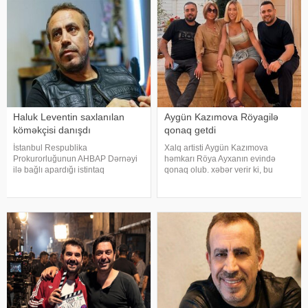
verilib. Bu barədə TASS məlumat
yayıb
Haluk Leventin saxlanılan
Aygün Kazımova Röyagilə
köməkçisi danışdı
qonaq getdi
İstanbul Respublika
Xalq artisti Aygün Kazımova
Prokurorluğunun AHBAP Dərnəyi
həmkarı Röya Ayxanın evində
ilə bağlı apardığı istintaq
qonaq olub. xəbər verir ki, bu
çərçivəsində saxlanılan Yeliz Kaya
barədə müğənni Kazım Can
ifadəsində diqqət çəkən iddialar
instaqram hesabında paylaşım
səsləndirib. xəbər verir ki, yerli
edib. Görüntülər qısa müddətdə
KİV-in məlumatına görə, Haluk
izləyicilərin marağına səbəb olub
Leventin köməkçis