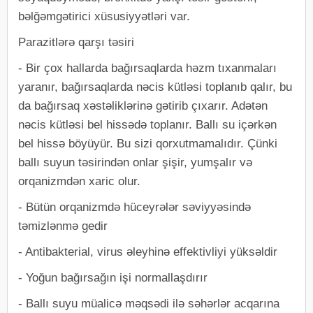
bəlğəmgətirici xüsusiyyətləri var.
Parazitlərə qarşı təsiri
- Bir çox hallarda bağırsaqlarda həzm tıxanmaları
yaranır, bağırsaqlarda nəcis kütləsi toplanıb qalır, bu
da bağırsaq xəstəliklərinə gətirib çıxarır. Adətən
nəcis kütləsi bel hissədə toplanır. Ballı su içərkən
bel hissə böyüyür. Bu sizi qorxutmamalıdır. Çünki
ballı suyun təsirindən onlar şişir, yumşalır və
orqanizmdən xaric olur.
- Bütün orqanizmdə hüceyrələr səviyyəsində
təmizlənmə gedir
- Antibakterial, virus əleyhinə effektivliyi yüksəldir
- Yoğun bağırsağın işi normallaşdırır
- Ballı suyu müalicə məqsədi ilə səhərlər acqarına