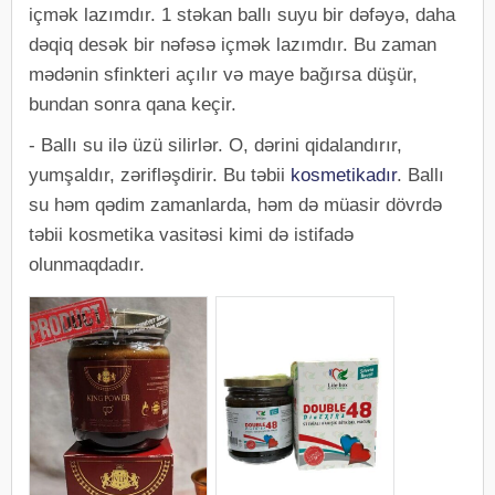
içmək lazımdır. 1 stəkan ballı suyu bir dəfəyə, daha
dəqiq desək bir nəfəsə içmək lazımdır. Bu zaman
mədənin sfinkteri açılır və maye bağırsa düşür,
bundan sonra qana keçir.
- Ballı su ilə üzü silirlər. O, dərini qidalandırır,
yumşaldır, zərifləşdirir. Bu təbii
kosmetikadır
. Ballı
su həm qədim zamanlarda, həm də müasir dövrdə
təbii kosmetika vasitəsi kimi də istifadə
olunmaqdadır.