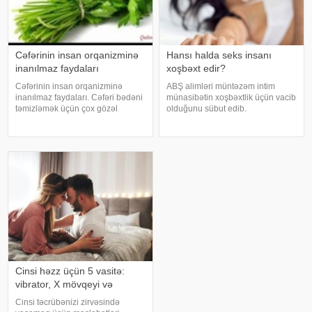
Cəfərinin insan orqanizminə
Hansı halda seks insanı
inanılmaz faydaları
xoşbəxt edir?
Cəfərinin insan orqanizminə
ABŞ alimləri müntəzəm intim
inanılmaz faydaları. Cəfəri bədəni
münasibətin xoşbəxtlik üçün vacib
təmizləmək üçün çox gözəl
olduğunu sübut edib.
qidadır. 15-16 dənə cəfərini
"Medicina" xəbər verir ki, sorğuda
saplağı ilə birlikdə
300 könüllünün intim həyatı və
havanda(blender)yaxşıca əzirik,
razılıq hissi araşdırılıb. Məlum
üzərinə, yarım limon sıxırıq
olub ki, həyatlarında mütəmad
yaxşıca qarışdırırıq
Cinsi həzz üçün 5 vasitə:
vibrator, X mövqeyi və
Cinsi təcrübənizi zirvəsində