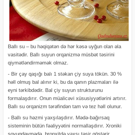
Ballı su – bu həqiqətən də hər kəsə uyğun olan əla
vasitədir. Ballı suyun orqanizmə müsbət təsirini
qiymətləndirməmək olmaz.
- Bir çay qaşığı balı 1 stəkan çiy suya tökün. 30 %
həll olmuş bal alınır ki, bu da qanın plazmaları ilə
eyni tərkibdədir. Bal çiy suyun strukturunu
formalaşdırır. Onun müalicəvi xüsusiyyətlərini artırır.
Ballı su orqanizm tərəfindən tam və tez həll olunur.
- Ballı su həzmi yaxşılaşdırır. Mədə-bağırsaq
sisteminin bütün fəaliyyətini normallaşdırır. Xroniki
soyuqdəymədə, bronxitdə yaxşı təsir göstərir,