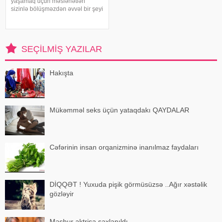
yaşamaq üçün məsləhətləri
sizinlə bölüşməzdən əvvəl bir şeyi
xatırlatmaqda fayda var: Seks
yalnız penisin və ya vajinanın
aparıcı rol oynadığı bir hərəkət
deyil. Bu klassik cinsi əlaqədən
SEÇILMIŞ YAZILAR
başq
Hakışta
Mükəmməl seks üçün yataqdakı QAYDALAR
Cəfərinin insan orqanizminə inanılmaz faydaları
DİQQƏT ! Yuxuda pişik görmüsüzsə ..Ağır xəstəlik
gözləyir
Məşhur aktrisa saxlanıldı