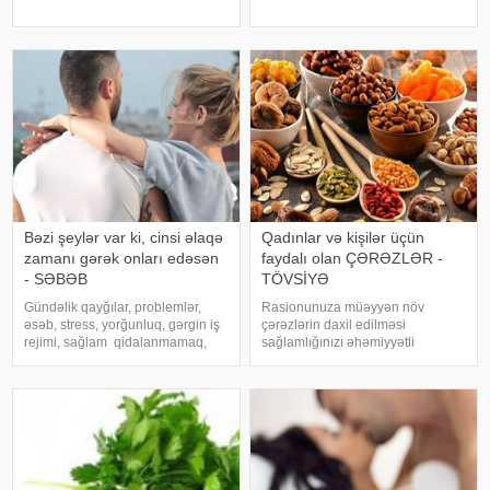
isə hər kəsin real şəkildə
bu möcüzəli dietaya əməl
faydalana bilməsidir. Çprkotu
edəsiniz. Bunu əsas sirri odur ki, 7
toxumu və yağını kimlər istifadə
gün ərzində siz qida qəbu
ed
Bəzi şeylər var ki, cinsi əlaqə
Qadınlar və kişilər üçün
zamanı gərək onları edəsən
faydalı olan ÇƏRƏZLƏR -
- SƏBƏB
TÖVSİYƏ
Gündəlik qayğılar, problemlər,
Rasionunuza müəyyən növ
əsəb, stress, yorğunluq, gərgin iş
çərəzlərin daxil edilməsi
rejimi, sağlam qidalanmamaq,
sağlamlığınızı əhəmiyyətli
normal yuxu rejiminin olmaması
dərəcədə yaxşılaşdıra bilər.
bir çox xəstəlikləri tətikləyir.
Diyetoloqlar qadınlara qoz,
Kişilərdə isə həm də cinsi zəifliyə
badam, fındıq yeməyi məsləhət
gətirib çıxara bilir. Cins
görür. Şam fıstığı və badam dəri
üçün faydalı olan çoxl