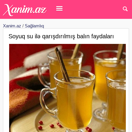
Xanim.az
/
Sağlamlıq
Soyuq su ilə qarışdırılmış balın faydaları