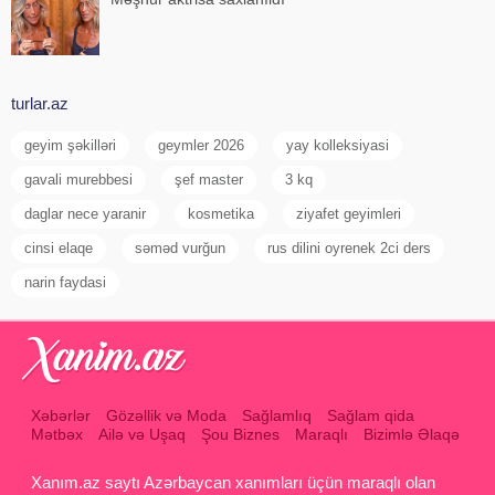
turlar.az
geyim şəkilləri
geymler 2026
yay kolleksiyasi
gavali murebbesi
şef master
3 kq
daglar nece yaranir
kosmetika
ziyafet geyimleri
cinsi elaqe
səməd vurğun
rus dilini oyrenek 2ci ders
narin faydasi
Xəbərlər
Gözəllik və Moda
Sağlamlıq
Sağlam qida
Mətbəx
Ailə və Uşaq
Şou Biznes
Maraqlı
Bizimlə Əlaqə
Xanım.az saytı Azərbaycan xanımları üçün maraqlı olan