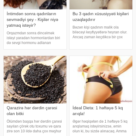
İntimdən sonra qadınların
Bu 3 qadın xüsusiyyəti kişiləri
sevmədiyi şey - Kişilər niyə
uzaqlaşdırır
yatmaq istəyir?
Bəzən kişi qadının malik ola
biləcəyi keyfiyyətlərə heyran olur.
Orqazmdan sonra dincəlmək
Ancaq zaman keçdikcə bir çox
istəyi yaradan hormonlardan biri
xarakter ortaya çıxır ki, bunlar
də sevgi hormonu adlanan
ayrılmağa aparan yolun
oksitosin hormonudur. Cinsi əlaqə
başlanğıcı hesab edilir. Yəni bir
zamanı artan bu hormon orqazmı
növ kişilər qadınlardan soyuyur. .
tətikləyir. Həm kişilər, həm də
Kişilər
qadınlar tərəfindən ifraz olunan
oksitosi
Qarazirə hər dərdin çarəsi
İdeal Dieta: 1 həftəyə 5 kq
olan bitki
arıqla!
Ölümdən başqa hər dərdin çarəsi
Əgər həqiqətən də 1 həftəyə 5 kq
sayılan çörək otu toxumu və qara
arıqlamaq istəyirsinizsə, əmin
zirə son 10 ildə daha çox məşhur
olun ki, bu sizdə alınacaq. Amma
olmuşdur. Məşhurluğun səbəbi
bir şərtlə ki, sizə təqdim etdiyimiz