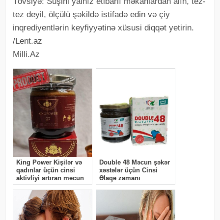
Tövsiyə: Suşini yalnız etibarlı məkanlardan alın, tez-
tez deyil, ölçülü şəkildə istifadə edin və çiy
inqrediyentlərin keyfiyyətinə xüsusi diqqət yetirin.
/Lent.az
Milli.Az