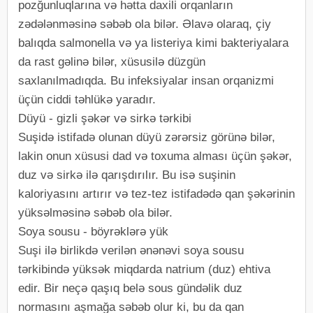
pozğunluqlarına və hətta daxili orqanların
zədələnməsinə səbəb ola bilər. Əlavə olaraq, çiy
balıqda salmonella və ya listeriya kimi bakteriyalara
da rast gəlinə bilər, xüsusilə düzgün
saxlanılmadıqda. Bu infeksiyalar insan orqanizmi
üçün ciddi təhlükə yaradır.
Düyü - gizli şəkər və sirkə tərkibi
Suşidə istifadə olunan düyü zərərsiz görünə bilər,
lakin onun xüsusi dad və toxuma alması üçün şəkər,
duz və sirkə ilə qarışdırılır. Bu isə suşinin
kaloriyasını artırır və tez-tez istifadədə qan şəkərinin
yüksəlməsinə səbəb ola bilər.
Soya sousu - böyrəklərə yük
Suşi ilə birlikdə verilən ənənəvi soya sousu
tərkibində yüksək miqdarda natrium (duz) ehtiva
edir. Bir neçə qaşıq belə sous gündəlik duz
normasını aşmağa səbəb olur ki, bu da qan