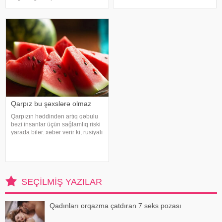
vitamin və mineral alması stressin
baxımından mühüm əhəmiyyət
təsirlərini azaltmağa kömək edə
daşıyır". xəbər verir ki, bu fikirləri
bilər
Səhiyyə Nazirliyinin rəsmi
"Instagram" hesabınd
Qarpız bu şəxslərə olmaz
Qarpızın həddindən artıq qəbulu
bəzi insanlar üçün sağlamlıq riski
yarada bilər. xəbər verir ki, rusiyalı
diyetoloq Olqa Yamilovanın
sözlərinə görə, xüsusilə böyrək və
şəkərli diabet xəstələri bu
meyvəni ehtiyatla istehla
SEÇILMIŞ YAZILAR
Qadınları orqazma çatdıran 7 seks pozası