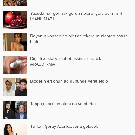
Yuxuda nar görmək görün nələrə işarə edirmiş?!
İNANILMAZ!
Röyanın konsertinə biletlər rekord müddətdə satılıb
bitdi
Diş əti xəstəliyi diabet riskini artıra bilər -
ARAŞDIRMA
Blogerin əri onun ad günündə vəfat etdib
Toppuş bacı'nın atası da vəfat etdi
Türkan Şoray Azərbaycana gələcək