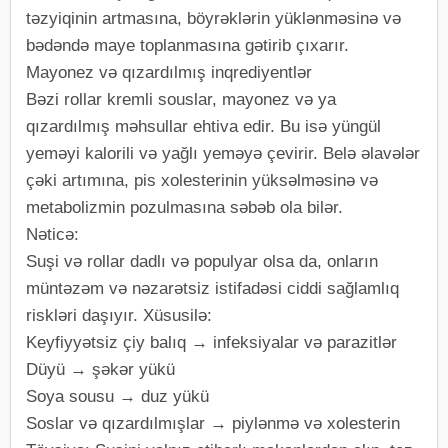
təzyiqinin artmasına, böyrəklərin yüklənməsinə və
bədəndə maye toplanmasına gətirib çıxarır.
Mayonez və qızardılmış inqrediyentlər
Bəzi rollar kremli souslar, mayonez və ya
qızardılmış məhsullar ehtiva edir. Bu isə yüngül
yeməyi kalorili və yağlı yeməyə çevirir. Belə əlavələr
çəki artımına, pis xolesterinin yüksəlməsinə və
metabolizmin pozulmasına səbəb ola bilər.
Nəticə:
Suşi və rollar dadlı və populyar olsa da, onların
müntəzəm və nəzarətsiz istifadəsi ciddi sağlamlıq
riskləri daşıyır. Xüsusilə:
Keyfiyyətsiz çiy balıq → infeksiyalar və parazitlər
Düyü → şəkər yükü
Soya sousu → duz yükü
Soslar və qızardılmışlar → piylənmə və xolesterin