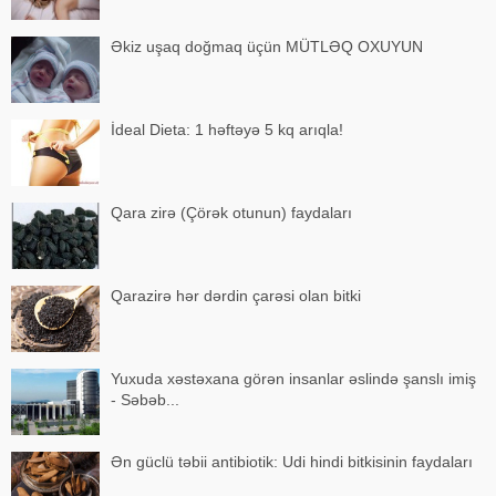
Əkiz uşaq doğmaq üçün MÜTLƏQ OXUYUN
İdeal Dieta: 1 həftəyə 5 kq arıqla!
Qara zirə (Çörək otunun) faydaları
Qarazirə hər dərdin çarəsi olan bitki
Yuxuda xəstəxana görən insanlar əslində şanslı imiş
- Səbəb...
Ən güclü təbii antibiotik: Udi hindi bitkisinin faydaları