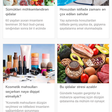
Sümükləri möhkəmləndirən
Hovuzdan istifadə zamanı ən
qidalar
çox edilən səhvlər
60 yaşdan yuxarı insanların
Yay aylarında hovuzlardan
təxminən 30 faizi bud-çanaq
istifadə geniş yayılsa da, gigiyena
sınığından sonra bir il ərzində
qaydalarına əməl olunmadıqda
həyatını itirir. xəbər verir ki, bu
müxtəlif infeksiyalara yoluxma
səbəbdən sümüklərin
riski artır. xəbər verir ki, hovuza
möhkəmliyini qorumaq və sınıq
girməzdən əvvəl və çıxdıqdan
riskini azaltmaq üçün kalsium, D
sonra duş qəbul etmək, hovuz
vitamini, zülal
kənarınd
Kosmetik məhsulları
Bu qidalar stresi azaldır
seçərkən nəyə diqqət
Gündəlik həyatın gərginliyi ilə
etməliyik?
mübarizə aparmaq üçün düzgün
qidalanma da mühüm rol oynayır.
"Kosmetik məhsulların düzgün
axşam.az-a istinadən bildirir
seçilməsi və istifadəsi insanların
ki, orqanizmin kifayət qədər
sağlamlığının qorunması