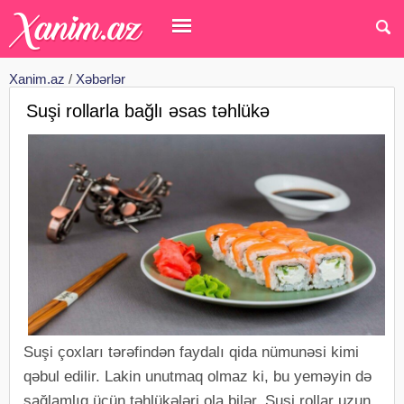
Xanim.az
/
Xəbərlər
Suşi rollarla bağlı əsas təhlükə
Suşi çoxları tərəfindən faydalı qida nümunəsi kimi
qəbul edilir. Lakin unutmaq olmaz ki, bu yeməyin də
sağlamlıq üçün təhlükələri ola bilər. Suşi rollar uzun