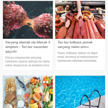
diqqətli olmalıdırlar.
Günvurmadan qorunma
Xərçəng əlaməti ola biləcək 3
Tez-tez kolbasa yemək
simptom - Tez-tez nəzərdən
xərçəng riskini artırır
qaçırılır
Sosis, kolbasa, bekon və digər
emal olunmuş ət məhsullarının
Dünya miqyasında xərçəng
müntəzəm istehlakı kolorektal
hallarının sayının artması bir daha
(yoğun və düz bağırsaq) xərçəngi
erkən diaqnozun və bədənin incə
riskini artıra bilər. xəbər verir ki, bu
xəbərdarlıq əlamətlərinin düzgün
barədə Rusiya Səhiyyə
şərh edilməsinin vacibliyini
Nazirliyinin Milli Kliniki
vurğulayır. Məşhur inancın əksinə
Endokrinologiy
olaraq, xərçəng növləri həmişə
ağı