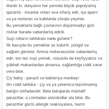
illərdir ki, dünyanın hər yerində böyük populyarlıq
qazanıb - insanlar onları evə sifariş edir, işə aparır
və ya restoran və kafelərdə zövqlə yeyirlər.
Bu yeməklərlə bağlı çoxlarının düşünmədiyi gizli
risklər barədə xəbərdarlıq edirik.
Suşi rolların təhlükəsi nədə gizlənir?
İlk baxışda bu yeməklər az kalorili, yüngül və
sağlam görünür. Amma mütəxəssislər xəbərdarlıq
edir: tez-tez suşi yemək, xüsusilə də keyfiyyətsiz və
şübhəli məkanlardan alınarsa, sağlamlığa ciddi zərər
verə bilər.
Çiy balıq - parazit və bakteriya mənbəyi
Ən ciddi təhlükə - çiy və ya yetərincə bişirilməmiş
balığın istifadəsidir. Belə balıqlarda müxtəlif
parazitlər, o cümlədən anizokidlər ola bilər. Bu
parazitlər güclü allergik reaksiyalara, həzm