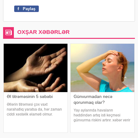
f
Paylaş
OXŞAR XƏBƏRLƏR
Əl titrəməsinin 5 səbəbi
Günvurmadan necə
qorunmaq olar?
Əllərin titrəməsi çox vaxt
narahatlıq yaratsa da, hər zaman
Yay aylarında havaların
ciddi xəstəlik əlaməti olmur.
həddindən artıq isti keçməsi
Mütəxəssislərin sözlərinə görə,
günvurma riskini artırır. xəbər verir
bəzi hallarda bu vəziyyət gündəlik
ki, xüsusilə uşaqlar, yaşlılar,
faktorlarla bağlı olur və aradan
xroniki xəstəliyi olan şəxslər və
qalxa bilər. Fransız mətbuatın
açıq havada çalışanlar daha