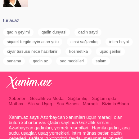
turlar.az
qadın geyimi
qadin dunyasi
qadin sayti
siqaret tergitmeyin asan yolu
cinsi sağlamlıq
intim heyat
xiyar tursusu nece hazirlanir
kosmetika
uşaq şeirləri
sanama
qadin.az
sac modelleri
salam
Xəbərlər
Gözəllik və Moda
Sağlamlıq
Sağlam qida
Mətbəx
Ailə və Uşaq
Şou Biznes
Maraqlı
Bizimlə Əlaqə
Xanım.az saytı Azərbaycan xanımları üçün maraqlı olan
bütün xəbərlər var. Qadin saytinda Gözəllik sirrləri ,
Azərbaycan qadınları, yemek reseptləri , Hamilə qadın , ana
südü, uşaqlar, uşaq yemekleri, intim münasibətlər, qadin
xeberleri, sağlamlıq xəbərləri, faydalı melumatlar, ən yeni