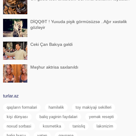
DİQQƏT ! Yuxuda pişik görmüsüzsə ..Ağır xəstəlik
gözləyir
Ceki Çan Bakıya gəldi
Məşhur aktrisa saxlanıldı
turlar.az
qaşların formalari
hamiləlik
toy makiyaji sekilleri
kişi dünyası
baliq yaginin faydalari
yemək resepti
noxud sorbasi
kosmetika
tanisliq
lakonizim
baliq burcu
vətən
qaynana