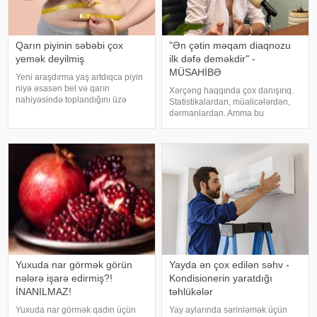
Qarın piyinin səbəbi çox
"Ən çətin məqam diaqnozu
yemək deyilmiş
ilk dəfə deməkdir" -
MÜSAHİBƏ
Yeni araşdırma yaş artdıqca piyin
niyə əsasən bel və qarın
Xərçəng haqqında çox danışırıq.
nahiyəsində toplandığını üzə
Statistikalardan, müalicələrdən,
çıxarıb. Bir çox insan yaşlandıqca
dərmanlardan. Amma bu
çəkisi demək olar ki, dəyişməsə
xəstəliyin arxasında dayanan
də, qarın nahiyəsinin böyüdüyünü
insanlardan, onların
müşahidə edir. Bu isə təkcə esteti
qorxularından, ümidlərindən,
yanlış bildiklərindən daha az
danışırıq. Elə buna gör
Yuxuda nar görmək görün
Yayda ən çox edilən səhv -
nələrə işarə edirmiş?!
Kondisionerin yaratdığı
İNANILMAZ!
təhlükələr
Yuxuda nar görmək qadın üçün
Yay aylarında sərinləmək üçün