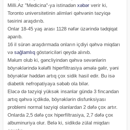
Milli.Az "Medicina"-ya istinadən
xəbər
verir ki,
Toronto universitetinin alimləri qəhvənin təzyiqə
təsirini araşdırıb.
Onlar 18-45 yaş arası 1128 nəfər üzərində tədqiqat
aparıb.
16 il sürən araşdırmada onların içdiyi qəhvə miqdarı
və
sağlamlıq
göstəriciləri qeydə alınıb.
Məlum olub ki, gəncliyindən qəhvə sevənlərin
böyrəklərində kələfli hiperfiltrasiya əmələ gəlir, yəni
böyrəklər həddən artıq çox sidik hasil edir. Bu isə
diabetik nefropatiyaya səbəb ola bilər.
Eləcə də təzyiqi yüksək insanlar gündə 3 fincandan
artıq qəhvə içdikdə, böyrəklərin disfunksiyası
problemi normal təzyiqi olanlardan 2 dəfə çox artır.
Onlarda 2,5 dəfə çox hiperfiltrasiya, 2,7 dəfə çox
albuminuriya olur. Belə ki, sidikdə zülal miqdarı