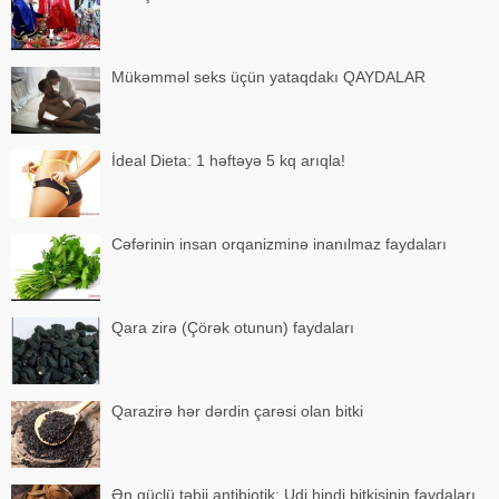
Mükəmməl seks üçün yataqdakı QAYDALAR
İdeal Dieta: 1 həftəyə 5 kq arıqla!
Cəfərinin insan orqanizminə inanılmaz faydaları
Qara zirə (Çörək otunun) faydaları
Qarazirə hər dərdin çarəsi olan bitki
Ən güclü təbii antibiotik: Udi hindi bitkisinin faydaları