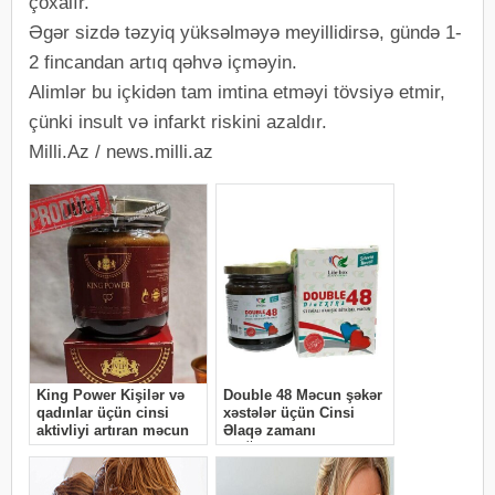
çoxalır.
Əgər sizdə təzyiq yüksəlməyə meyillidirsə, gündə 1-
2 fincandan artıq qəhvə içməyin.
Alimlər bu içkidən tam imtina etməyi tövsiyə etmir,
çünki insult və infarkt riskini azaldır.
Milli.Az / news.milli.az