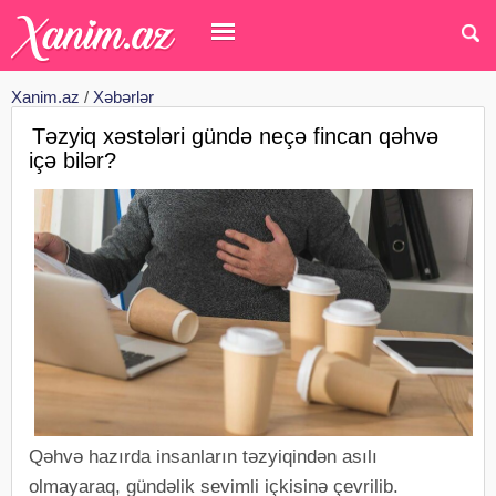
Xanim.az
/
Xəbərlər
Təzyiq xəstələri gündə neçə fincan qəhvə
içə bilər?
Qəhvə hazırda insanların təzyiqindən asılı
olmayaraq, gündəlik sevimli içkisinə çevrilib.