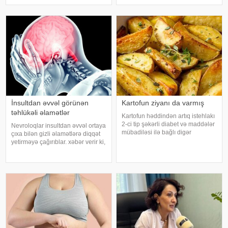
kakaonun tərkibində olan
uğurla əməliyyat edilib. xəbər
flavanollar, güclü antioksidant
verir ki, hadisədən sonra
maddələrdir. -a istinadən bildirir ki
zərərçəkən Səhiyyə Nazirliyi
Akademik M.A.Topçubaşov adına
Elmi Cərrahiyy
İnsultdan əvvəl görünən
Kartofun ziyanı da varmış
təhlükəli əlamətlər
Kartofun həddindən artıq istehlakı
2-ci tip şəkərli diabet və maddələr
Nevroloqlar insultdan əvvəl ortaya
mübadiləsi ilə bağlı digər
çıxa bilən gizli əlamətlərə diqqət
pozğunluqların yaranma riskini
yetirməyə çağırıblar. xəbər verir ki,
artıra bilər. Bu nəticəyə kartofun
insult bəzi hallarda qəfil baş
sağlamlığa təsirini araşdıran
vermir və beyin günlər, hətta
yapon alimləri gəliblər. -
həftələr əvvəl müəyyən siqnallar
verə bilər. Lakin b