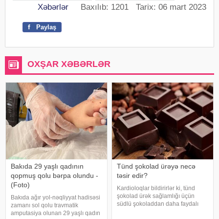
Xəbərlər
Baxılıb: 1201 Tarix: 06 mart 2023
f
Paylaş
OXŞAR XƏBƏRLƏR
Bakıda 29 yaşlı qadının
Tünd şokolad ürəyə necə
qopmuş qolu bərpa olundu -
təsir edir?
(Foto)
Kardioloqlar bildirirlər ki, tünd
şokolad ürək sağlamlığı üçün
Bakıda ağır yol-nəqliyyat hadisəsi
südlü şokoladdan daha faydalı
zamanı sol qolu travmatik
hesab olunur. Bunun əsas səbəbi
amputasiya olunan 29 yaşlı qadın