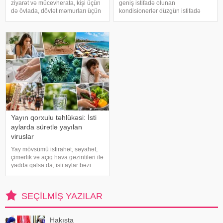
ziyarət və mücevherata, kişi üçün
geniş istifadə olunan
də övlada, dövlət məmurları üçün
kondisionerlər düzgün istifadə
terfie, zabitlər üçün əmrlərinin
edilmədikdə müxtəlif sağlamlıq
keçməsinə, kəndli üçün oktyabr
problemlərinə səbəb ola bilər.
bərəkətinə, tacir üçün çox quru,
xəbər verir ki, ani temperatur
xalq üçün yaxşı bir idarəy
dəyişiklikləri, quru hava və
baxımsız kondisionerlərd
Yayın qorxulu təhlükəsi: İsti
aylarda sürətlə yayılan
viruslar
Yay mövsümü istirahət, səyahət,
çimərlik və açıq hava gəzintiləri ilə
yadda qalsa da, isti aylar bəzi
virus infeksiyalarının yayılması
üçün əlverişli şərait yarada bilər.
Buna səbəb təkcə yüksək
SEÇILMIŞ YAZILAR
temperatur deyil. Açıq havad
Hakışta