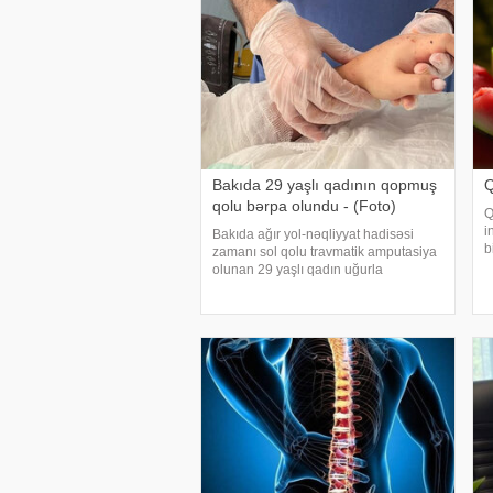
Bakıda 29 yaşlı qadının qopmuş
Q
qolu bərpa olundu - (Foto)
Q
i
Bakıda ağır yol-nəqliyyat hadisəsi
b
zamanı sol qolu travmatik amputasiya
O
olunan 29 yaşlı qadın uğurla
x
əməliyyat edilib. xəbər verir ki,
x
hadisədən sonra zərərçəkən Səhiyyə
Nazirliyi Akademik M.A.Topçubaşov
adına Elmi Cərrahiyy