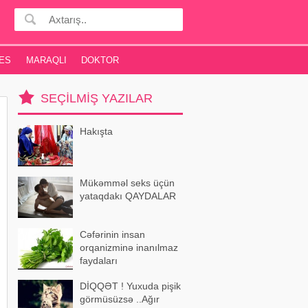
ES
MARAQLI
DOKTOR
SEÇILMIŞ YAZILAR
Hakışta
Mükəmməl seks üçün
yataqdakı QAYDALAR
Cəfərinin insan
orqanizminə inanılmaz
faydaları
DİQQƏT ! Yuxuda pişik
görmüsüzsə ..Ağır