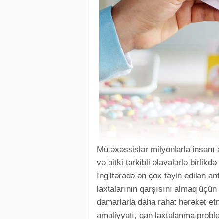
Mütəxəssislər milyonlarla insanı 
və bitki tərkibli əlavələrlə birlik
İngiltərədə ən çox təyin edilən ant
laxtalarının qarşısını almaq üçün
damarlarla daha rahat hərəkət et
əməliyyatı, qan laxtalanma proble