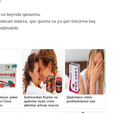
ı,
a və beyində qanaxma.
 davam edərsə, qan qusma və ya qan öskürmə baş
dilməlidir.