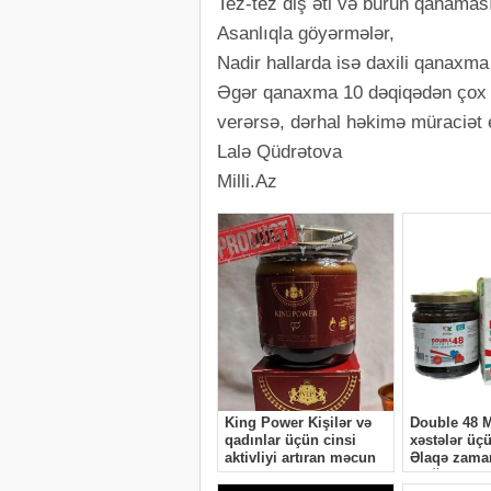
Tez-tez diş əti və burun qanamas
Asanlıqla göyərmələr,
Nadir hallarda isə daxili qanaxm
Əgər qanaxma 10 dəqiqədən çox
verərsə, dərhal həkimə müraciət e
Lalə Qüdrətova
Milli.Az