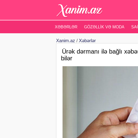
XƏBƏRLƏR
GÖZƏLLIK VƏ MODA
SA
Xanim.az
/
Xəbərlər
Ürək dərmanı ilə bağlı xəbər
bilər