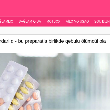
ĞLAMLIQ
SAĞLAM QIDA
MƏTBƏX
AILƏ VƏ UŞAQ
ŞOU BIZN
darlıq - bu preparatla birlikdə qəbulu ölümcül ola