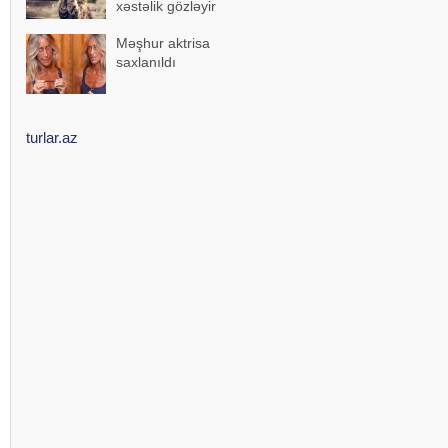
xəstəlik gözləyir
Məşhur aktrisa
saxlanıldı
turlar.az