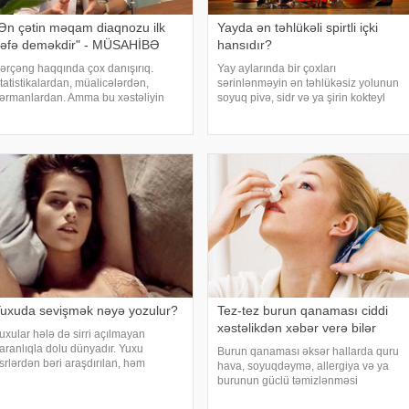
Ən çətin məqam diaqnozu ilk
Yayda ən təhlükəli spirtli içki
əfə deməkdir" - MÜSAHİBƏ
hansıdır?
ərçəng haqqında çox danışırıq.
Yay aylarında bir çoxları
tatistikalardan, müalicələrdən,
sərinlənməyin ən təhlükəsiz yolunun
ərmanlardan. Amma bu xəstəliyin
soyuq pivə, sidr və ya şirin kokteyl
rxasında dayanan insanlardan,
içmək olduğunu düşünür. Güclü spirtli
nların qorxularından, ümidlərindən,
içkilərdən istidə uzaq durmağa
anlış bildiklərindən daha az danışırıq.
çalışsalar da, az alkoqollu içkilər çox
lə buna gör
vaxt zərərsi
uxuda sevişmək nəyə yozulur?
Tez-tez burun qanaması ciddi
xəstəlikdən xəbər verə bilər
uxular hələ də sirri açılmayan
aranlıqla dolu dünyadır. Yuxu
Burun qanaması əksər hallarda quru
srlərdən bəri araşdırılan, həm
hava, soyuqdəymə, allergiya və ya
limlərin, həm də mistika ilə məşğul
burunun güclü təmizlənməsi
lanların cavabını tapmaq istədiyi
nəticəsində yaranır və təhlükəli olmur.
apmacadır. Fərqli və rəngarəng