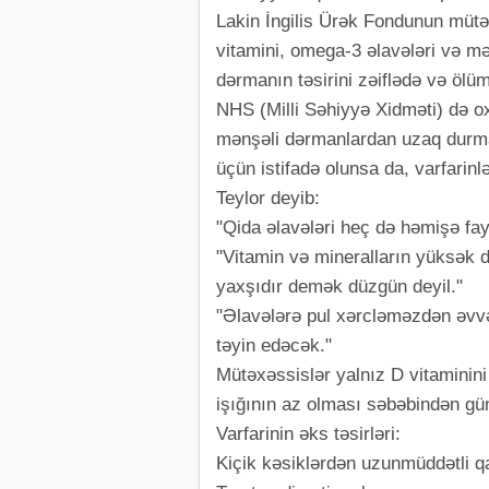
Lakin İngilis Ürək Fondunun mütəxə
vitamini, omega-3 əlavələri və mə
dərmanın təsirini zəiflədə və ölü
NHS (Milli Səhiyyə Xidməti) də oxş
mənşəli dərmanlardan uzaq durmalı
üçün istifadə olunsa da, varfarinlə
Teylor deyib:
"Qida əlavələri heç də həmişə fayd
"Vitamin və mineralların yüksək 
yaxşıdır demək düzgün deyil."
"Əlavələrə pul xərcləməzdən əvv
təyin edəcək."
Mütəxəssislər yalnız D vitaminini
işığının az olması səbəbindən gü
Varfarinin əks təsirləri:
Kiçik kəsiklərdən uzunmüddətli 