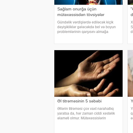
Sağlam onurğa üçün
"
mütəxəssisdən tövsiyələr
d
Gündəlik vərdişlərdə ediləcək kiçik
X
dəyişikliklər gələcəkdə bel və boyun
S
problemlərinin qarşısını almağa
d
kömək edə bilər. xəbər verir ki,
a
türkiyəli professor Turgut Akgülün
o
sözlərinə görə, düzgün duruş
y
onurğanın sağlam qalmasınd
E
Əl titrəməsinin 5 səbəbi
Y
Əllərin titrəməsi çox vaxt narahatlıq
Y
yaratsa da, hər zaman ciddi xəstəlik
q
əlaməti olmur. Mütəxəssislərin
ə
sözlərinə görə, bəzi hallarda bu
a
vəziyyət gündəlik faktorlarla bağlı olur
o
və aradan qalxa bilər. Fransız
t