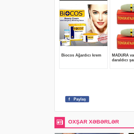
f
Paylaş
OXŞAR XƏBƏRLƏR