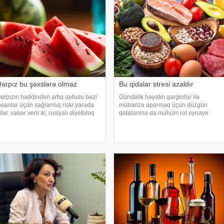
arpız bu şəxslərə olmaz
Bu qidalar stresi azaldır
arpızın həddindən artıq qəbulu bəzi
Gündəlik həyatın gərginliyi ilə
nsanlar üçün sağlamlıq riski yarada
mübarizə aparmaq üçün düzgün
ilər. xəbər verir ki, rusiyalı diyetoloq
qidalanma da mühüm rol oynayır.
lqa Yamilovanın sözlərinə görə,
axşam.az-a istinadən bildirir
üsusilə böyrək və şəkərli diabet
ki, orqanizmin kifayət qədər vitamin və
əstələri bu meyvəni ehtiyatla istehla
mineral alması stressin təsirlərini
azaltmağa kömək edə bilər