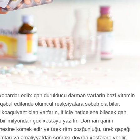
xəbərdar edib: qan durulducu dərman varfarin bəzi vitamin
də qəbul ediləndə ölümcül reaksiyalara səbəb ola bilər.
ikoaqulyant olan varfarin, ifliclə nəticələnə biləcək qan
 bir milyondan çox xəstəyə yazılır. Dərman qanın
məsinə kömək edir və ürək ritm pozğunluğu, ürək qapağı
mləri və əməliyyatdan sonrakı dövrdə xəstələrə verilir.