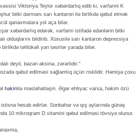
ssisi Viktoriya Teylor xəbərdarlıq edib ki, varfarini K
şhur bitki dərmanı sarı kantaron ilə birlikdə qəbul etmək
mcül qanaxmalara yol aça bilər.
ar xəbərdarlıq edərək, varfarin istifadə edənlərin bitki
 olduqlarını bildirib. Xüsusilə sarı kantaron depressiya
 birlikdə təhlükəli yan təsirlər yarada bilər.
alı deyil, bəzən əksinə, zərərlidir."
dozada qəbul edilməsi sağlamlıq üçün risklidir. Həmişə çoxu
əl
həkim
lə məsləhətləşin. Əgər ehtiyac varsa, həkim özü
 istisna hesab edirlər. Sonbahar və qış aylarında günəş
ndə 10 mikroqram D vitamini qəbul edilməsi tövsiyə olunur.
qanaxma,