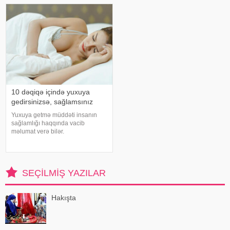
həyatında diqqətsiz bir şəxsiyyətə
kardioloqların bildirdiyinə görə,
sahib olduğu, ətrafındak
tərli halda qəfil çox soyuq otağ
10 dəqiqə içində yuxuya
gedirsinizsə, sağlamsınız
Yuxuya getmə müddəti insanın
sağlamlığı haqqında vacib
məlumat verə bilər.
Mütəxəssislərin fikrincə, ideal vaxt
10-20 dəqiqədir. xəbər verir ki,
davranış yönümlü yuxu təbabəti
üzrə mütəxəssis Mişel Drerupun
SEÇILMIŞ YAZILAR
sözlərinə görə
Hakışta