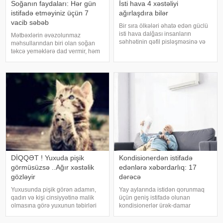
Soğanın faydaları: Hər gün
İsti hava 4 xəstəliyi
istifadə etməyiniz üçün 7
ağırlaşdıra bilər
vacib səbəb
Bir sıra ölkələri əhatə edən güclü
isti hava dalğası insanların
Mətbəxlərin əvəzolunmaz
səhhətinin qəfil pisləşməsinə və
məhsullarından biri olan soğan
bəzi xəstəliklərin ağırlaşmasına
təkcə yeməklərə dad vermir, həm
səbəb ola bilər. Yüksək
də sağlamlıq üçün çoxsaylı
temperatur yalnız susuzlaşma və
faydaları ilə seçilir. xəbər verir ki,
günvurma riski yaratmır. xarici
tərkibindəki vitaminlər, minerallar
mediay
və antioksidantlar sayəsində soğa
DİQQƏT ! Yuxuda pişik
Kondisionerdən istifadə
görmüsüzsə ..Ağır xəstəlik
edənlərə xəbərdarlıq: 17
gözləyir
dərəcə
Yuxusunda pişik görən adamın,
Yay aylarında istidən qorunmaq
qadın və kişi cinsiyyətinə malik
üçün geniş istifadə olunan
olmasına görə yuxunun təbirləri
kondisionerlər ürək-damar
dəyişir. Əgər bu yuxunu görən
xəstəlikləri olan şəxslər üçün ciddi
adam bir kişisə, bu kişinin normal
risk yarada bilər. xəbər verir ki,