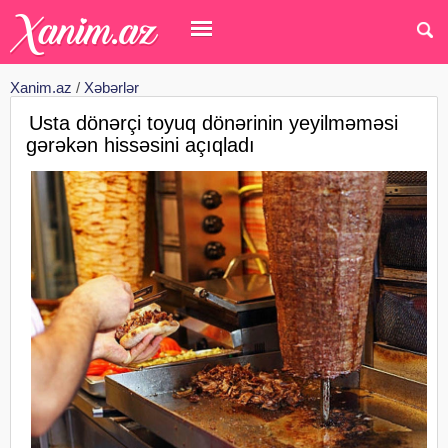
Xanim.az
/
Xəbərlər
Usta dönərçi toyuq dönərinin yeyilməməsi
gərəkən hissəsini açıqladı