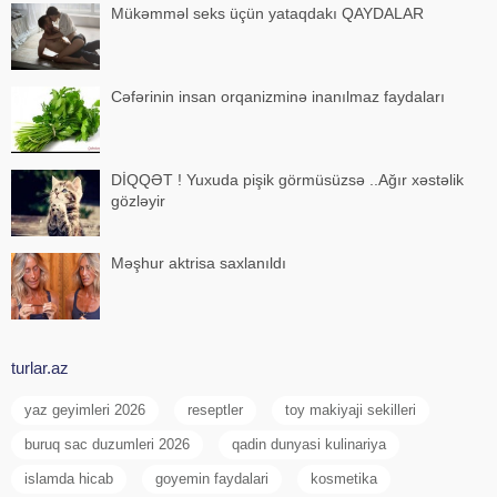
Mükəmməl seks üçün yataqdakı QAYDALAR
Cəfərinin insan orqanizminə inanılmaz faydaları
DİQQƏT ! Yuxuda pişik görmüsüzsə ..Ağır xəstəlik
gözləyir
Məşhur aktrisa saxlanıldı
turlar.az
yaz geyimleri 2026
reseptler
toy makiyaji sekilleri
buruq sac duzumleri 2026
qadin dunyasi kulinariya
islamda hicab
goyemin faydalari
kosmetika