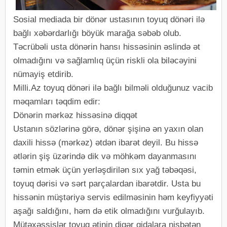
Sosial mediada bir dönər ustasının toyuq dönəri ilə
bağlı xəbərdarlığı böyük marağa səbəb olub.
Təcrübəli usta dönərin hansı hissəsinin əslində ət
olmadığını və sağlamlıq üçün riskli ola biləcəyini
nümayiş etdirib.
Milli.Az toyuq dönəri ilə bağlı bilməli olduğunuz vacib
məqamları təqdim edir:
Dönərin mərkəz hissəsinə diqqət
Ustanın sözlərinə görə, dönər şişinə ən yaxın olan
daxili hissə (mərkəz) ətdən ibarət deyil. Bu hissə
ətlərin şiş üzərində dik və möhkəm dayanmasını
təmin etmək üçün yerləşdirilən sıx yağ təbəqəsi,
toyuq dərisi və sərt parçalardan ibarətdir. Usta bu
hissənin müştəriyə servis edilməsinin həm keyfiyyəti
aşağı saldığını, həm də etik olmadığını vurğulayıb.
Mütəxəssislər toyuq ətinin digər qidalara nisbətən