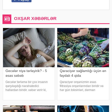
OXŞAR XƏBƏRLƏR
Gecələr niyə tərləyirik? - 5
Qaraciyər sağlamlığı üçün ən
əsas səbəb
faydalı 4 qida
Gecələr tərləmə bir çox insanın
Qaraciyər orqanizmin əsas
qarşılaşdığı narahatedici
filtrasiya orqanlarından biridir və
hallardan biridir. xəbər verir ki,
hər gün toksinləri, dərman
mütəxəssislər bildirirlər ki, bu
qalıqlarını və maddələr
vəziyyət bəzən sadə səbəblərlə
mübadiləsi nəticəsində yaranan
əlaqəli olsa da, bəzi hallarda
tullantıları emal edir. "Euroonco"
sağlamlıq problemlərinin əlamət
federal ekspert onkologiya
klinikalar