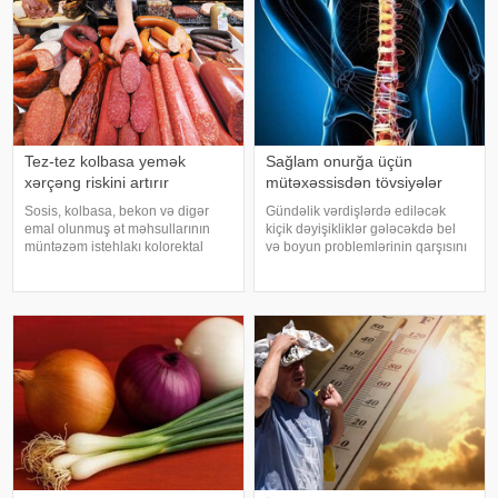
Tez-tez kolbasa yemək
Sağlam onurğa üçün
xərçəng riskini artırır
mütəxəssisdən tövsiyələr
Sosis, kolbasa, bekon və digər
Gündəlik vərdişlərdə ediləcək
emal olunmuş ət məhsullarının
kiçik dəyişikliklər gələcəkdə bel
müntəzəm istehlakı kolorektal
və boyun problemlərinin qarşısını
(yoğun və düz bağırsaq) xərçəngi
almağa kömək edə bilər. xəbər
riskini artıra bilər. xəbər verir ki, bu
verir ki, türkiyəli professor Turgut
barədə Rusiya Səhiyyə
Akgülün sözlərinə görə, düzgün
Nazirliyinin Milli Kliniki
duruş onurğanın sağlam
Endokrinologiy
qalmasınd