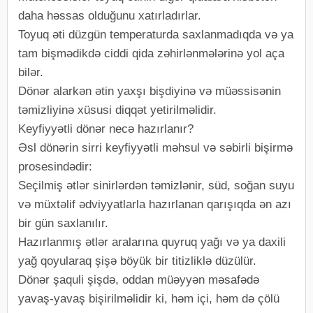
daha həssas olduğunu xatırladırlar.
Toyuq əti düzgün temperaturda saxlanmadıqda və ya
tam bişmədikdə ciddi qida zəhirlənmələrinə yol aça
bilər.
Dönər alarkən ətin yaxşı bişdiyinə və müəssisənin
təmizliyinə xüsusi diqqət yetirilməlidir.
Keyfiyyətli dönər necə hazırlanır?
Əsl dönərin sirri keyfiyyətli məhsul və səbirli bişirmə
prosesindədir:
Seçilmiş ətlər sinirlərdən təmizlənir, süd, soğan suyu
və müxtəlif ədviyyatlarla hazırlanan qarışıqda ən azı
bir gün saxlanılır.
Hazırlanmış ətlər aralarına quyruq yağı və ya daxili
yağ qoyularaq şişə böyük bir titizliklə düzülür.
Dönər şaquli şişdə, oddan müəyyən məsafədə
yavaş-yavaş bişirilməlidir ki, həm içi, həm də çölü