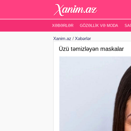
XƏBƏRLƏR
GÖZƏLLIK VƏ MODA
SA
Xanim.az
/
Xəbərlər
Üzü təmizləyən maskalar