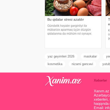
Bu qidalar stresi azaldır
T
e
Gündəlik həyatın gərginliyi ilə
mübarizə aparmaq üçün düzgün
K
qidalanma da mühüm rol oynayır.
ü
axşam.az-a istinadən bildirir
ş
ki, orqanizmin kifayət qədər vitamin və
o
mineral alması stressin təsirlərini
t
azaltmağa kömək edə bilər
a
b
yaz geyimleri 2026
maskalar
ye
kosmetika
nizami gəncəvi
yutu
Xəbərlər
Xanım.az s
Azərbaycan
xeberleri,
haqqında m
Email: inf