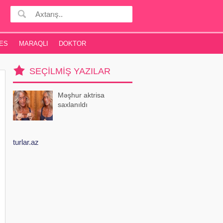
ES
MARAQLI
DOKTOR
SEÇILMIŞ YAZILAR
Məşhur aktrisa
saxlanıldı
turlar.az