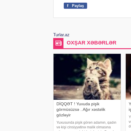
f
Paylaş
Turlar.az
OXŞAR XƏBƏRLƏR
DİQQƏT ! Yuxuda pişik
Y
görmüsüzsə ..Ağır xəstəlik
i
gözləyir
Y
v
Yuxusunda pişik görən adamın, qadın
d
və kişi cinsiyyətinə malik olmasına
ü