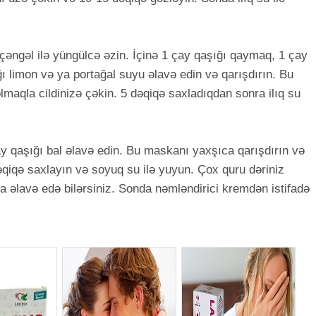
çəngəl ilə yüngülcə əzin. İçinə 1 çay qaşığı qaymaq, 1 çay
ı limon və ya portağal suyu əlavə edin və qarışdırın. Bu
lmaqla cildinizə çəkin. 5 dəqiqə saxladıqdan sonra ilıq su
ay qaşığı bal əlavə edin. Bu maskanı yaxşıca qarışdırın və
qiqə saxlayın və soyuq su ilə yuyun. Çox quru dəriniz
a əlavə edə bilərsiniz. Sonda nəmləndirici kremdən istifadə