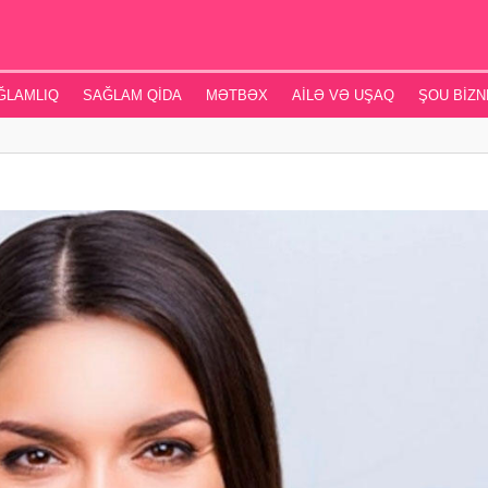
ĞLAMLIQ
SAĞLAM QIDA
MƏTBƏX
AILƏ VƏ UŞAQ
ŞOU BIZN