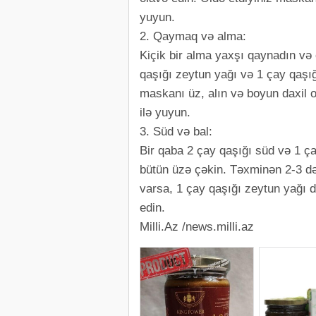
yuyun.
2. Qaymaq və alma:
Kiçik bir alma yaxşı qaynadın və 
qaşığı zeytun yağı və 1 çay qaşığ
maskanı üz, alın və boyun daxil o
ilə yuyun.
3. Süd və bal:
Bir qaba 2 çay qaşığı süd və 1 ç
bütün üzə çəkin. Təxminən 2-3 də
varsa, 1 çay qaşığı zeytun yağı d
edin.
Milli.Az /news.milli.az