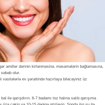
digər amillər dərinin kirlənməsinə, məsamələrin bağlamasına,
 səbəb olur.
i vasitələrlə ev şəraitində hazırlaya biləcəyiniz üz
.
bal ilə qarışdırın. 6-7 badamı toz halına salıb qarışıma
ı üzə çəkin və 10-15 dəqiqə gözləyin. Sonda ilıq su ilə