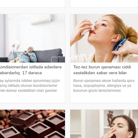
çün oktyabr bərəkətinə, tacir üçün
türkiyəli professor Turgut Akgülün
ox quru, xalq üçün yaxşı bir idarəy
sözlərinə görə, düzgün duruş
onurğanın sağlam qalmasınd
ondisionerdən istifadə edənlərə
Tez-tez burun qanaması ciddi
əbərdarlıq: 17 dərəcə
xəstəlikdən xəbər verə bilər
ay aylarında istidən qorunmaq üçün
Burun qanaması əksər hallarda quru
eniş istifadə olunan kondisionerlər
hava, soyuqdəymə, allergiya və ya
rək-damar xəstəlikləri olan şəxslər
burunun güclü təmizlənməsi
çün ciddi risk yarada bilər. xəbər verir
nəticəsində yaranır və təhlükəli olmur.
i, kardioloqların bildirdiyinə görə, tərli
xəbər verir ki, lakin qanama tez-tez
alda qəfil çox soyuq otağ
təkrarlanır, çox olursa və ya çətin
dayanırsa, mütlə