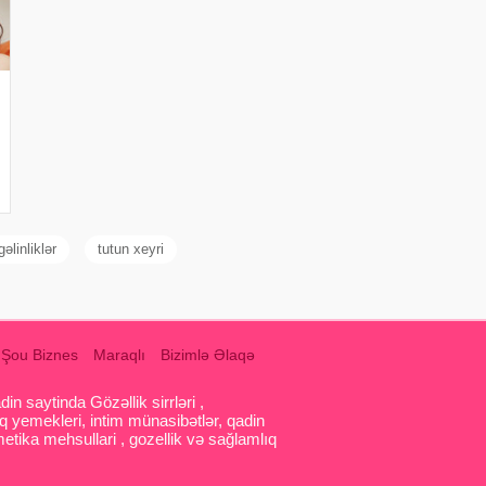
əlinliklər
tutun xeyri
Şou Biznes
Maraqlı
Bizimlə Əlaqə
 saytinda Gözəllik sirrləri ,
q yemekleri, intim münasibətlər, qadin
etika mehsullari , gozellik və sağlamlıq