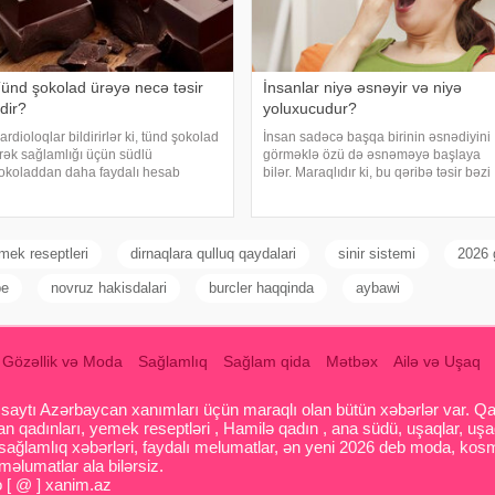
ünd şokolad ürəyə necə təsir
İnsanlar niyə əsnəyir və niyə
dir?
yoluxucudur?
ardioloqlar bildirirlər ki, tünd şokolad
İnsan sadəcə başqa birinin əsnədiyini
rək sağlamlığı üçün südlü
görməklə özü də əsnəməyə başlaya
okoladdan daha faydalı hesab
bilər. Maraqlıdır ki, bu qəribə təsir bəzi
lunur. Bunun əsas səbəbi kakaonun
heyvanlarda da müşahidə olunur.
ərkibində olan flavanollar, güclü
xarici mediaya istinadən xəbər verir ki,
ntioksidant maddələrdir. -a istinadən
əsnəmək insan orqanizminin ən adi
ildirir ki
mek reseptleri
dirnaqlara qulluq qaydalari
sinir sistemi
2026 g
be
novruz hakisdalari
burcler haqqinda
aybawi
Gözəllik və Moda
Sağlamlıq
Sağlam qida
Mətbəx
Ailə və Uşaq
aytı Azərbaycan xanımları üçün maraqlı olan bütün xəbərlər var. Qadin
 qadınları, yemek reseptləri , Hamilə qadın , ana südü, uşaqlar, uşa
 sağlamlıq xəbərləri, faydalı melumatlar, ən yeni 2026 deb moda, kosm
əlumatlar ala bilərsiz.
o [ @ ] xanim.az