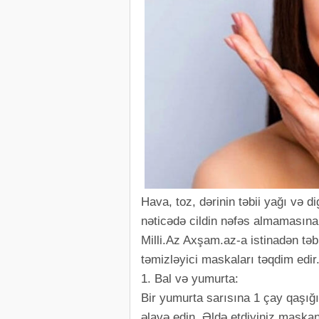
Hava, toz, dərinin təbii yağı və 
nəticədə cildin nəfəs almamasına
Milli.Az Axşam.az-a istinadən təbi
təmizləyici maskaları təqdim edir
1. Bal və yumurta:
Bir yumurta sarısına 1 çay qaşığı 
əlavə edin. Əldə etdiyiniz maskan