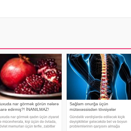
uxuda nar görmək görün nələrə
Sağlam onurğa üçün
şarə edirmiş?! İNANILMAZ!
mütəxəssisdən tövsiyələr
uxuda nar görmək qadın üçün ziyarət
Gündəlik vərdişlərdə ediləcək kiçik
ə mücevherata, kişi üçün də övlada,
dəyişikliklər gələcəkdə bel və boyun
övlət məmurları üçün terfie, zabitlər
problemlərinin qarşısını almağa
çün əmrlərinin keçməsinə, kəndli
kömək edə bilər. xəbər verir ki,