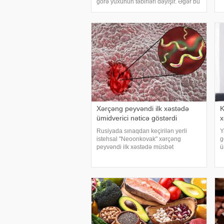
görə yuxunun təbirləri dəyişir. Əgər bu
ü
yuxunu görən adam bir kişisə, bu
ç
kişinin normal həyatında diqqətsiz bir
şəxsiyyətə sahib olduğu, ətrafındak
Xərçəng peyvəndi ilk xəstədə
K
ümidverici nəticə göstərdi
x
Rusiyada sınaqdan keçirilən yerli
Y
istehsal "Neoonkovak" xərçəng
g
peyvəndi ilk xəstədə müsbət
ü
immunoloji reaksiya yaradıb. xəbər
ü
verir ki, bu barədə Rusiyanın Milli
k
Elmi-Tədqiqat Epidemiologiya və
h
Mikrobiologiya Mərkəzini