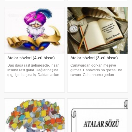
qada-balanı qovarsan. Üzü ağ,
kərən sındırar. El dəlisin
qəlb
Atalar sözləri (4-cü hissə)
Atalar sözləri (3-cü hissə)
Dağ dağa rast gəlməsədə, insan
Canavardan qorxan meşəyə
insana rast gələr. Dağlar başına
girməz. Canavarın nə qocası, nə
qış,. İgid başına iş. Daldan atılan
cavanı. Cəhənnəmə gedən
daş topuğa dəyər. Damara bax,
özünə yoldaş axtarar. Cəfa
qan al. Dama-dama göl olar, axa-
çəkməyən səfa görməz. Cəhrə
axa sel olar. Dam dirək üstə
əyirsən don yiyəsi olarsan.
durar. Danışıq dananı qurda verər
Cücəni payızda sanarlar. Çala-
çala çalağan olar. Çalışqa