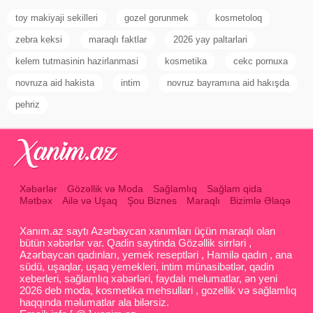
toy makiyaji sekilleri
gozel gorunmek
kosmetoloq
zebra keksi
maraqlı faktlar
2026 yay paltarlari
kelem tutmasinin hazirlanmasi
kosmetika
cekc pornuxa
novruza aid hakista
intim
novruz bayramına aid hakışda
pehriz
Xəbərlər
Gözəllik və Moda
Sağlamlıq
Sağlam qida
Mətbəx
Ailə və Uşaq
Şou Biznes
Maraqlı
Bizimlə Əlaqə
Xanım.az saytı Azərbaycan xanımları üçün maraqlı olan
bütün xəbərlər var. Qadin saytinda Gözəllik sirrləri ,
Azərbaycan qadınları, yemek reseptləri , Hamilə qadın , ana
südü, uşaqlar, uşaq yemekleri, intim münasibətlər, qadin
xeberleri, sağlamlıq xəbərləri, faydalı melumatlar, ən yeni
2026 deb moda, kosmetika mehsullari , gozellik və sağlamlıq
haqqında məlumatlar ala bilərsiz.