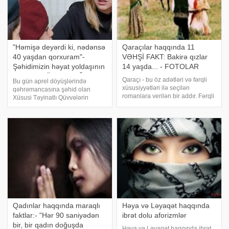
"Həmişə deyərdi ki, nədənsə
Qaraçılar haqqında 11
40 yaşdan qorxuram"-
VƏHŞİ FAKT: Bakirə qızlar
Şəhidimizin həyat yoldaşının
14 yaşda... - FOTOLAR
bu sözləri ÜRƏK DAĞLADI -
Qaraçı - bu öz adətləri və fərqli
Bu gün aprel döyüşlərində
FOTOLAR
xüsusiyyətləri ilə seçilən
qəhrəmancasına şəhid olan
romanlara verilən bir addır. Fərqli
Xüsusi Təyinatlı Qüvvələrin
geyimləri, ənənə və
polkovnik-leytenantı, Milli
mədəniyyətləri ilə fərqlənən bu
Qəhrəman Murad Mirzəyevin
xalqı heç vaxt anlaya bilməmişik.
doğum günüdür. O, ötən il ad
-ın qaraçılar haqqında vəhşi
günündən bir neçə gün sonra
faktlar
şəhid olub. Murad Mirzəyev
1976-c
Qadınlar haqqında maraqlı
Həya və Ləyaqət haqqında
faktlar:- "Hər 90 saniyədən
ibrət dolu aforizmlər
bir, bir qadın doğuşda
Həya və Ləyaqət haqqında ibrət