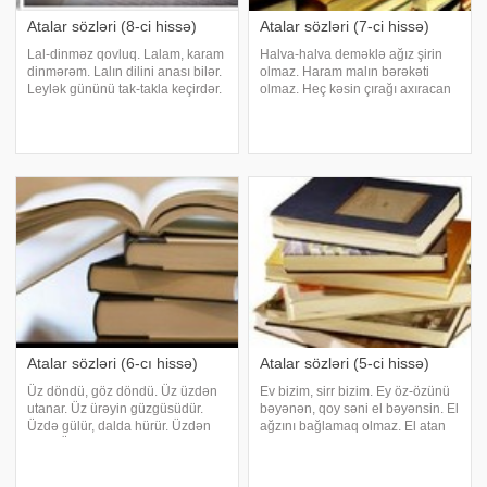
Atalar sözləri (8-ci hissə)
Atalar sözləri (7-ci hissə)
Lal-dinməz qovluq. Lalam, karam
Halva-halva deməklə ağız şirin
dinmərəm. Lalın dilini anası bilər.
olmaz. Haram malın bərəkəti
Leylək gününü tak-takla keçirdər.
olmaz. Heç kəsin çırağı axıracan
Leş görəndə quzğuna dönər.
yanmayıb. Hələ quyruğu qapı
Ləyaqət ağıldadır, əsil-nəbəslə
arasında qalmayıb. Görən desin
deyil. Ləl daşını, çay daşına
habelə. Hər işi tutdun, insafı
qatma qardaş, kərəm eylə. Ləl
əldən qoyma. Hər kəs nə eləsə,
özünə elər
Atalar sözləri (6-cı hissə)
Atalar sözləri (5-ci hissə)
Üz döndü, göz döndü. Üz üzdən
Ev bizim, sirr bizim. Ey öz-özünü
utanar. Üz ürəyin güzgüsüdür.
bəyənən, qoy səni el bəyənsin. El
Üzdə gülür, dalda hürür. Üzdən
ağzını bağlamaq olmaz. El atan
iraq!. Üzə gülür, ayaqdan çəkir.
daş dağdan aşar. El atan daşa
Üzərliksən varsan, yetmiş dərdə
güc düşməz. El qapısı həm gec,
davasan, o yerdə ki, varsan,
həm güc açılar. El bir olsa, zərbi