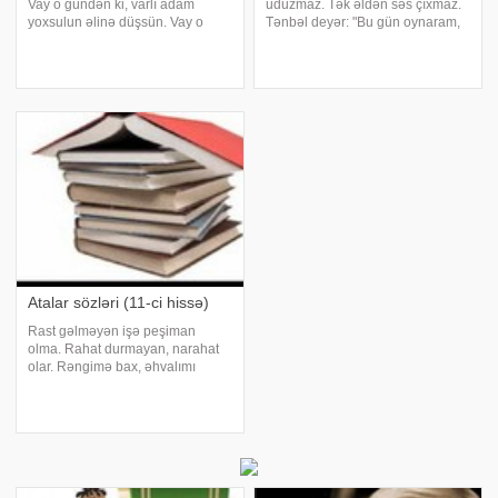
Vay o gündən ki, varlı adam
uduzmaz. Tək əldən səs çıxmaz.
yoxsulun əlinə düşsün. Vay o
Tənbəl deyər: "Bu gün oynaram,
sürüsünün halına ki, canavardan
sabah oxuyaram". Çalışqan
çobanın təyin edələr. Vay ondadır
deyər: "Bu gün oxuyaram, sabah
ki, varlı evinə yoxsul girə. Vay
oynaram". Tənbəl deyər: ver
ölənin halına. Var axar, yox baxar
yeyim, ört yatım, gözlə canı
Atalar sözləri (11-ci hissə)
Rast gəlməyən işə peşiman
olma. Rahat durmayan, narahat
olar. Rəngimə bax, əhvalımı
xəbər al!. Ruzi həllacbazarda
gəzir. Ruzimiz düşüb kor Məliyin
əlinə. Ruzi ki, dedin, qazıya
məlum. Rüşvət cəhənnəmi
işıqlandırır. Rüşvə