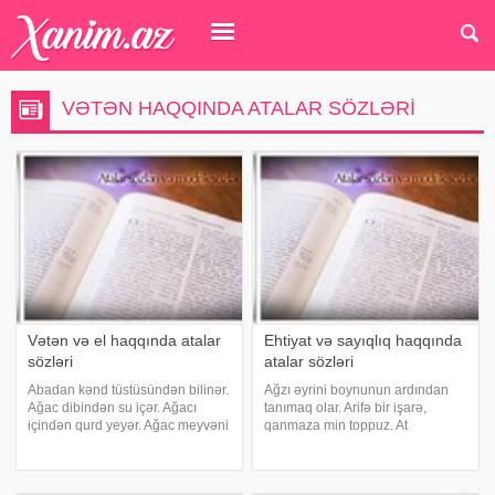
VƏTƏN HAQQINDA ATALAR SÖZLƏRI
Vətən və el haqqında atalar
Ehtiyat və sayıqlıq haqqında
sözləri
atalar sözləri
Abadan kənd tüstüsündən bilinər.
Ağzı əyrini boynunun ardından
Ağac dibindən su içər. Ağacı
tanımaq olar. Arifə bir işarə,
içindən qurd yeyər. Ağac meyvəni
qanmaza min toppuz. At
dəyənə qədər böyüdər. Ağac olan
oğurlanandan sonra axur nəyə
yerdə budaq sınar. Ağac səmtinə
gərək. Bir ağızdan çıxan min
yıxılar. Ağac sınanda budaq nəyə
ağıza yayılar. Bir daş altda, bir