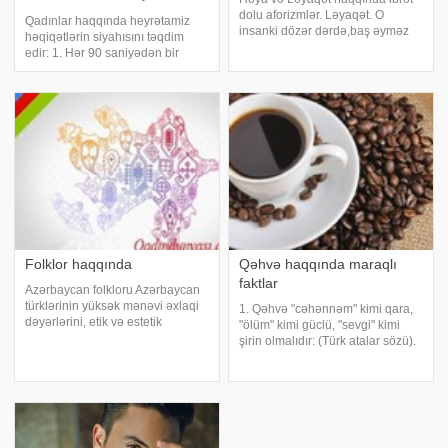
həyatını itirir"
dolu aforizmlər. Ləyaqət. O
Qadınlar haqqında heyrətamiz
insanki dözər dərdə,baş əyməz
həqiqətlərin siyahısını təqdim
mərdə,namərdə,. Onu diz
edir: 1. Hər 90 saniyədən bir
çökdürə bilməz tutan dörd əllə
dünyada bir qadın doğuş zamanı
dünyanı. (Əfzələddin Xaqani).
həyatını itirir. 2. Bir qadın gün
Qanını çörəyinə yavanlıq elə,.
ərzində 20 min söz işlətdiyi
Başını dik saxla,ba
zamanda, kişilər 7 min sözlə
günü tamamlayırlar
Folklor haqqında
Qəhvə haqqında maraqlı
faktlar
Azərbaycan folkloru Azərbaycan
türklərinin yüksək mənəvi əxlaqi
1. Qəhvə "cəhənnəm" kimi qara,
dəyərlərini, etik və estetik
"ölüm" kimi güclü, "sevgi" kimi
düşüncəsinin ən aparıcı
şirin olmalıdır: (Türk atalar sözü).
meyllərini özündə əks etdirən və
2. Amerikanların 52%-i mütəmadi
ümumtürk ağız ədəbiyyatının
olaraq qəhvə içirlər. 3. Tarixi fakta
tərkib hissəsi olan yaradıcılıq
əsasən ilk dəfə olara
sahəsidir