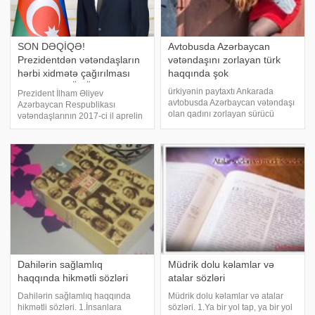
SON DƏQİQƏ!
Avtobusda Azərbaycan
Prezidentdən vətəndaşların
vətəndaşını zorlayan türk
hərbi xidmətə çağırılması
haqqında şok
haqqında MÜHÜM
ürkiyənin paytaxtı Ankarada
Prezident İlham Əliyev
SƏRƏNCAM
avtobusda Azərbaycan vətəndaşı
Azərbaycan Respublikası
olan qadını zorlayan sürücü
vətəndaşlarının 2017-ci il aprelin
haqqında yeni faktlar üzə
1-dən 30-dək müddətli həqiqi
çıxıb.Qadınsaytı.az-ın İstiPress-ə
hərbi xidmətə çağırılması və
istinadla verdiyi məlumata görə,
müddətli həqiqi hərbi xidmət
İbrahim Tuncay adlı sürücünün
hərbi qulluqçularının ehtiyata
başqa cinayətlər
buraxılması haqqınd
Dahilərin sağlamlıq
Müdrik dolu kəlamlar və
haqqında hikmətli sözləri
atalar sözləri
Dahilərin sağlamlıq haqqında
Müdrik dolu kəlamlar və atalar
hikmətli sözləri. 1.İnsanlara
sözləri. 1.Ya bir yol tap, ya bir yol