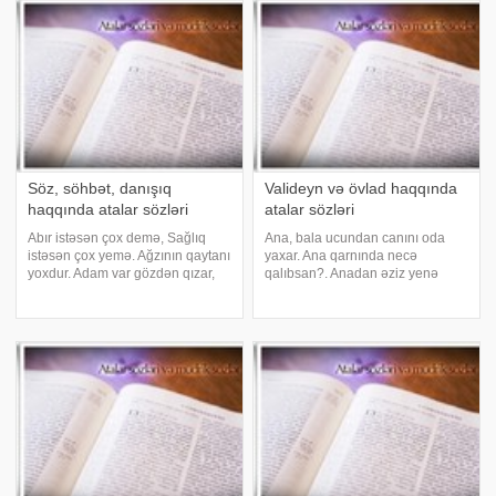
gərəkdir. Ana kimi yar olmaz
daş üstdə. Qarğa, qarğa, məndə
qoz var. Qaçırıla
Söz, söhbət, danışıq
Valideyn və övlad haqqında
haqqında atalar sözləri
atalar sözləri
Abır istəsən çox demə, Sağlıq
Ana, bala ucundan canını oda
istəsən çox yemə. Ağzının qaytanı
yaxar. Ana qarnında necə
yoxdur. Adam var gözdən qızar,
qalıbsan?. Anadan əziz yenə
Adam var sözdən qızar. Adam
anadır. Anadan əmdiyim süd
odur ilqarından dönməyə. Adam
burnumdan gəldi. Analar bizi bu
yıxıldığı yerdən qalxar. Adın
gün üçün doğub. Analı qızın özü
nədir? - Rəşid! Birin de, birin eşit!
böyüyər, Anasız qızın sözü
böyüyər. Analı quzu