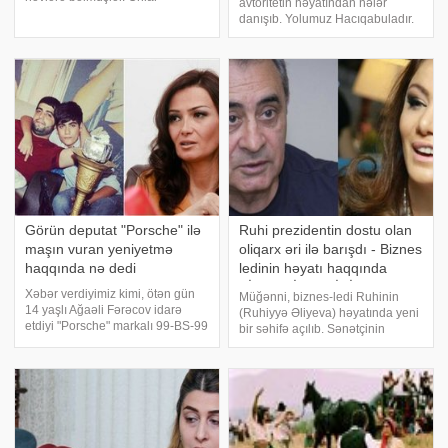
avtoritetin həyatından nələr
eksperiment keçirmişlər və bu
danışıb. Yolumuz Hacıqabuladır.
eksperimentdə ən çox üzləri
"Qoca"nın yas yerinə gedirik.
valideyinlərinin üzünə oxşayan
Rayon mərkəzində "Qoca"nın
adamları toplamışlar. Onların
ünvanını xəbər aldıq. Səsi
araşdırmaları valideyinlərin
xırıldayan, yaşlı bir
Görün deputat "Porsche" ilə
Ruhi prezidentin dostu olan
maşın vuran yeniyetmə
oliqarx əri ilə barışdı - Biznes
haqqında nə dedi
ledinin həyatı haqqında
BİLMƏDİKLƏRİNİZ
Xəbər verdiyimiz kimi, ötən gün
Müğənni, biznes-ledi Ruhinin
14 yaşlı Ağaəli Fərəcov idarə
(Ruhiyyə Əliyeva) həyatında yeni
etdiyi "Porsche" markalı 99-BS-99
bir səhifə açılıb. Sənətçinin
dövlət nömrə nişanlı avtomobili
uşaqlarının atası, Rusiya
ilə Gürcüstan vətəndaşı 24 yaşlı
prezidenti Vladimir Putinin dostu
Xəyalə Məmmədovanı vurub.
kimi tanınan azərbaycanlı oliqarx-
Qəza nəticəsində X.Məmmədov
professor İlham Rəhimovla
barışdığ