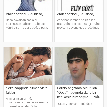
Atalar sözləri (2-ci hissə)
Atalar sözləri (1-ci hissə)
Bağa baxarsan bağ olar,
Ağac bar verəndə başın aşağı
baxmazsan dağ olar. Bağbanın
dikər. Ağac dibindən su içər. Ağac
könlü olsa, nə gəlib bağda bara.
meyvəni dəyənə qədər böyüdər.
Balıq istəyən özünü suya vurar.
Avara qonaq ev yiyəsini də avara
Bacarana can qurban. Hər
qoyar. Adam aşını-işini bilməlidir.
keçəlin taleyi bir olmaz. Bacarıq
Adam var ki, adamların naxşıdır,.
ağılın nişanəsidir. Başa dil
Adam var ki, heyvan onda
gətirəni, el gətir
Seks haqqında bilmədiyiniz
Polislə atışmada öldürülən
faktlar
"Qoca" haqqında daha bir
heç kəsin bilmədiyi o SİRRİN
Alimlər insanların üz
üstü açıldı: Sən demə o... -
quruluşlarına görə onları seksual
"Çkalov" camaatı öldürülən
FOTO
növlərə bölmüşlər. Onlar