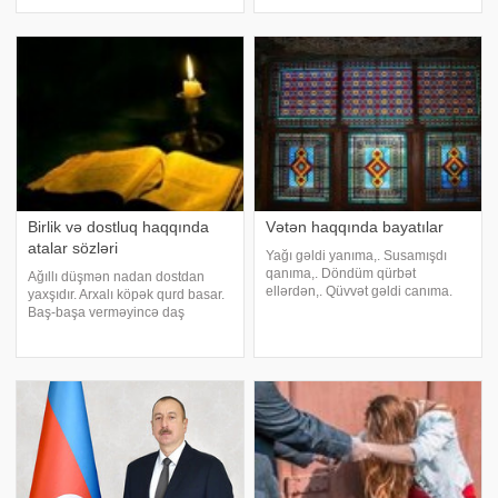
açıq, üzüm ağ. Araba qoş, çarxa
olar. Ağıllı baş hər şeydən
dur, Mərd igidə arxa dur. Aslanın
mənfəət götürər. Ağıllı qəm yeyər,
nə erkəyi, nə dişisi
ağılsız qamçı. Ağıllı fikir edincə
Birlik və dostluq haqqında
Vətən haqqında bayatılar
atalar sözləri
Yağı gəldi yanıma,. Susamışdı
qanıma,. Döndüm qürbət
Ağıllı düşmən nadan dostdan
ellərdən,. Qüvvət gəldi canıma.
yaxşıdır. Arxalı köpək qurd basar.
Kəm baxtı sönən qərib,. Qürbət
Baş-başa verməyincə daş
ölən qərib,. Bəxtəvər günə
yerindən qalxmaz. Birisi minə
düşdü,. Vətənə dönən qərib. Söz
bağlıdır, mini də birə. Bir gün düz
qaldı el gələnə,. Çırmandı sel
yediyin yerə, qırx gün salam ver.
gələnə,. Gözə
Birlik harada, dirilik orada. Bi