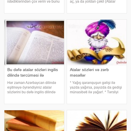
istədiklərindən çox verin və bunu
aç, ya da yoldan çəkil (Atalar
sevinclə edin. 2.Beyninizdə hər
sözü). 2.Cəsarət insanı zəfərə,
zaman sevimli şeirlərinizdən
qorxaqlıq isə ölümə aparır (Yavuz
birini tutun. 3.Eşitdiyiniz hər şeyə
Sultan Səlim). 3.Hədəfi olmayan
inanmayın,çox xərcləyin, yuxuda
gəmiyə heç bir külək kömə
Bu dəfə atalar sözləri ingilis
Atalar sözləri və zərb
dilində tərcüməsi ilə
məsəllər
Hər zaman Azərbaycan dilində
* Yağış qaranquşun gəlişi ilə
eşitməyə öyrəndiyiniz atalar
yazda yağırsa, payızda da gedişi
sözlərini bu dəfə ingilis dilində
münasibəti ilə yağar!. * Tərsliyi
təqdim edəcəm. 88 atalar
tutmuş at, çaya apardıqda su
sözünün ingilis dilində
içmirsə, meydanı su ilə doldursan
tərcüməsini sizlərə təqdim
da yenə içməz!. * Əbəs yerə
edirəm.Əminəm ki,çox faydalı
Höcət etmə, drenajı işləməyən
olacaq. 1) Never hit a ma
qazon