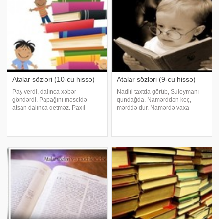
Atalar sözləri (10-cu hissə)
Atalar sözləri (9-cu hissə)
Pay verdi, dalınca xəbər
Nadiri taxtda görüb, Suleymanı
göndərdi. Papağını məscidə
qundağda. Namərddən keç,
atsan dalınca getməz. Paxıl
mərddə dur. Namərdə yaxa
artmaz. Paxıl olmasan, dərdin
vermə, mərdə arxa ol. Namərdi
olmaz. Peyğəmbər əvvəl öz
bir gördüm, bir də görsəm
canına dua eləyib. Pis iş mərdə
namərdəm. Namərdin otağından,
ar olar,. Namərd gözü dar olar.
mərdin ağac kölgəsi. Namərdə
Pis günün ömrü az olar
tuş gələnin işi düyünə düşər