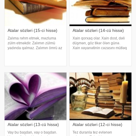
Atalar sözləri (15-ci hissə)
Atalar sözləri (14-cü hissə)
Zalıma rəhm etmək, məzluma
Xain qorxaq olar. Xain dost, dəli
zülm etməkdir. Zalımın zülmü
düşmən, göz tikər ölən günə.
yadında qalmaz. Zalımın ömrü az
Xain xəyanətinin cəzasını mütləq
olar. Zaman axıb gedir, amma hər
çəkər. Xal üzün bəzəyidir. Xalam
işini qurtarıb getmir. Zaman bir
bildi, aləm bildi. Xalq kəsən
nəhrdir axar, durmaz. Zaman
barmaq qanamaz. Xalq gedər
zamana uymaz. Zaman ilə
quş gətirər, Xanalı bayquş gətirər
hesablaşmaq gərək
Atalar sözləri (13-cü hissə)
Atalar sözləri (12-ci hissə)
Vay bu başdan, vay o başdan.
Tez duranla tez evlənən