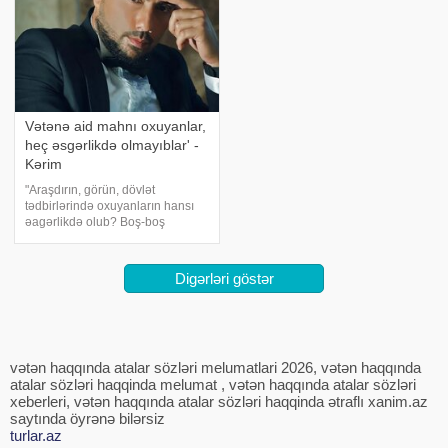
Vətənə aid mahnı oxuyanlar,
heç əsgərlikdə olmayıblar' -
Kərim
"Araşdırın, görün, dövlət
tədbirlərində oxuyanların hansı
əagərlikdə olub? Boş-boş
oxuyursunuz "Vətən,
ölərəm. Vaxtında 6 ay əsgərlik
çəkməyən adamsan, sən Vətən
Digərləri göstər
üçün ölənsən? Bizdə özünü,
olmayan şeyi göstərmə
vətən haqqında atalar sözləri melumatlari 2026, vətən haqqında
atalar sözləri haqqinda melumat , vətən haqqında atalar sözləri
xeberleri, vətən haqqında atalar sözləri haqqinda ətraflı xanim.az
saytında öyrənə bilərsiz
turlar.az