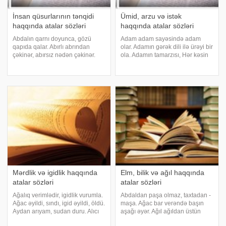
İnsan qüsurlarının tənqidi
Ümid, arzu və istək
haqqında atalar sözləri
haqqında atalar sözləri
Abdalın qarnı doyunca, gözü
Adam adam sayəsində adam
qapıda qalar. Abırlı abrından
olar. Adamın gərək dili ilə ürəyi bir
çəkinər, abırsız nədən çəkinər.
ola. Adamın tamarzısı, Hər kəsin
Abırsızdan abrını gözlə. Ağa
öz arzusu. Ayın beş gün qaranlığı
gətirər navala, xanım tökər
olanda, beş gün də aydınlığı olar.
çuvala. Ağa Nəzərəm, belə
Allaha əl çatmır, padşaha söz.
gəzərəm, bir vuranda qırxın
Allahdan buyruq, Ağzıma quyruq
əzərəm. Ağzına çull
Mərdlik və igidlik haqqında
Elm, bilik və ağıl haqqında
atalar sözləri
atalar sözləri
Ağalıq verimlədir, igidlik vurumla.
Abdaldan paşa olmaz, taxtadan -
Ağac əyildi, sındı, igid əyildi, öldü.
maşa. Ağac bar verəndə başın
Aydan arıyam, sudan duru. Alıcı
aşağı əyər. Ağıl ağıldan üstün
quş dimdiyindən bilinər. Alnım
olar. Ağıl yaşda olmaz, başda