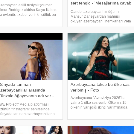
sərt tənqid - 'Mesajlarıma cavab
zərbaycan əsilli rusiyalı şoumen
yazmır
imur Rodrigez aktrisa Katya Kabak
Cənubi azərbaycanlı müğənni
lə evlənib. . xəbər verir ki, cütlük bu
Mansur Daneşvardan mahnısı
ün nikah masasına əyləşib. Onların
oxuyan azərbaycanlı həmkarları Vəfa
əsmi nikah mərasimi Moskvanın 1
Şərifova və Vasif Məhərrəmlini sərt
aylı Nikah Sarayında baş tutub.
tənqid edib. xəbər verir ki, "Xəzər
Nikah mərasimində
axşamı" verilişində qonaq olan
müğənni onların "Qəmzələri
Dünyada tanınan
Azərbaycana təkcə bu ölkə səs
azərbaycanlılar arasında
veribmiş - Foto
Tünzalə Ağayevanın adı var -
Azərbaycana "Avroviziya 2026"da
FOTO
yalnız 1 ölkə səs verib. Ölkəmiz 15
WE Project" Media platforması
ölkənin yarışdığı ikinci yarımfinalda
zünün "Instagram" səhifəsində
15-ci yerdə qərarlaşıb. "Just go"
ünyada tanınan azərbaycanlılarla
mahnısı ilə səhnəyə çıxan təmsilçimiz
ağlı siyahı paylaşıb. xəbər verir ki,
Jiva-ya cəmi 2 xalı Bolqarısta
aylaşımda Azərbaycanın
ədəniyyət, incəsənət və media
ahələrind