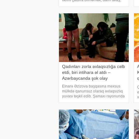
fikrini çatdıra bilməmək, daim təlaş,
v
qorxu içərisində yaşamaq nevrozun
B
daha qabarıq forması isterik formanı
yaradır. Bu əsasən qadınlarda 25-30
yaşdan sonr
Qadınları zorla əxlaqsızlığa cəlb
etdi, biri intihara əl atdı –
Azərbaycanda şok olay
q
Elnarə Əzizova başqasına məxsus
Q
mülkdə qanunsuz olaraq əxlaqsızlıq
e
yuvası təşkil edib. Şamaxı rayonunda
x
qadınları fahişəliyə cəlb etməkdə və
g
digər cinayətlərdə ittiham olunan
Elnarə Əzizova həbs edilib. Onun
"
barəsində Cinayə
t