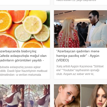
həbs edilən 22 yaşlı Bayramov
erilişində iştirak edib. "Bu, mənim
Həsən Seymur oğlu barəsindəki
akıya ilk səfərimdir. Bütün bakıl
cinayət işinin ibtidai istintaqı
yekunlaşıb. -ın -a istinadən
məlumatına görə, Abşeron Rayon
Poli
Azərbaycanda biabırçılıq:
"Azərbaycan qadınları mənə
Kafedə əxlaqsızlıqla məğul olan
həmişə paxıllıq edir" - Aygün
adınların görüntüləri yayıldı -
(VİDEO)
FOTOLAR
Xalq artisti Aygün Kazımova "Söhbət
ubada əxlaqsızlıq yuvası aşkar
elə" "Youtube" layihəsinin qonağı
dilib. Daxili İşlər Nazirliyinin mətbuat
olub. Axşam.az xəbər verir ki,
idmətindən -a verilən məlumata
müğənni aparıcının "İlk Azərbaycan
örə, Quba rayon Polis Şöbəsinə
xanımı idiz ki, hər bir Azərbaycan
rayon sakini Zeynəb Məmmədovanın
kişisi hər mənada yanınızd
Tamerlan" kafesində əxlaqsız yuva
əşki