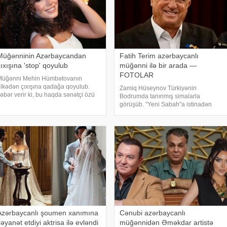
Müğənninin Azərbaycandan
Fatih Terim azərbaycanlı
ıxışına 'stop' qoyulub
müğənni ilə bir arada —
FOTOLAR
Müğənni Mehin Hümbətovanın
lkədən çıxışına qadağa qoyulub.
Zamiq Hüseynov Türkiyənin
əbər verir ki, bu haqda sənətçi özü
Bodrumda tanınmış simalarla
əlumat yayıb. O bildirib ki, yay
görüşüb. "Yeni Sabah"a istinadən
ətilinə də heç yerə gedə bilmir:. "2
xəbər verir ki, müğənni Yunus Akgün,
ydır ölkədən çıxa bilmirəm. "Stop"u
Uğurcan Çakır, eləcə də məşqçi Fatih
Terimləı ünsiyyətdə olub. Z.Hüseynov
görüş zaman
Azərbaycanlı şoumen xanımına
Cənubi azərbaycanlı
əyanət etdiyi aktrisa ilə evləndi
müğənnidən Əməkdar artistə