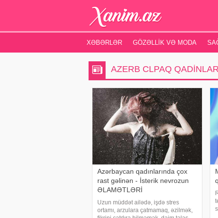
XƏBƏRLƏR
GÖZƏLLIK VƏ MODA
SA
AZERB CLPAQ QADINLAR
Azərbaycan qadınlarında çox
rast gəlinən - İsterik nevrozun
q
ƏLAMƏTLƏRİ
R
t
Uzun müddət ailədə, işdə stres
s
ortamı, arzulara çatmamaq, əzilmək,
o