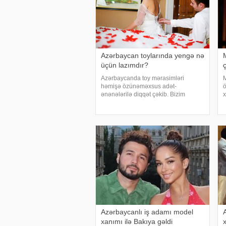
Azərbaycan toylarında yengə nə
üçün lazımdır?
ç
Azərbaycanda toy mərasimləri
həmişə özünəməxsus adət-
ö
ənənələrilə diqqət çəkib. Bizim
x
toyların bir özünəməxsus tərəfi də
m
yengəlikdir. Əvvəllər yengəliyə xüsusi
t
diqqət yetirilir, onu toyun bir atributu
a
kimi qiymətləndirirdilər
Azərbaycanlı iş adamı model
xanımı ilə Bakıya gəldi
x