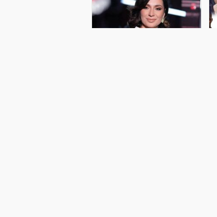
Azərbaycan təmsilçisi
B
'Avroviziya - 2026'nın finalına
çıxa bilmədi
"
Avstriyada keçirilən "Avroviziya-2026"
A
mahnı müsabiqəsinin ikinci yarımfinal
i
mərhələsi keçirilib. xəbər verir ki,
b
müsabiqədə 2 nömrə altında "Just
q
Go" adlı mahnısı ilə çıxış edən
ə
Azərbaycan təmsilçis
q