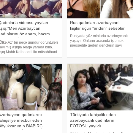
Qadınlarla videosu yayılan
Rus qadınları azərbaycanlı
aşıq:"Mən Azərbaycan
kişilər üçün "əridən" səbəblər
qadınlarını öz anam, bacım
Rusiyada yüz minlərlə azərbaycanlı
bilirəm" (VİDEO)
yaşayır. Onların arasında işləmək
Ölkə.Az" bir neçə gündür görüntüləri
məqsədilə gedən gənclərin sayı
ayılmış aşıqla əlaqə yarada bilib.
xüsusilə çoxdur. Rus qadınlarının isə
şıq Mahir Kəlbəcərli ilə müsahibəni
azərbaycanlı kişilərə maraq
izə təqdim edir. - Aşıq, istərdim
göstərmələri çoxlarına bəllidir.
özügedən videoya aydınlıq
Azərbaycan kişilərini
ətirəsiniz. - Aydınlıq deyəndə,
düzgünlü
Azərbaycan qadınlarını
Türkiyədə fahişəlik edən
fahişəliyə məcbur edən
azərbaycanlı qadınların
Böyükxanımın BİABIRÇI
FOTOSU yayıldı
ƏMƏLLLƏRİ