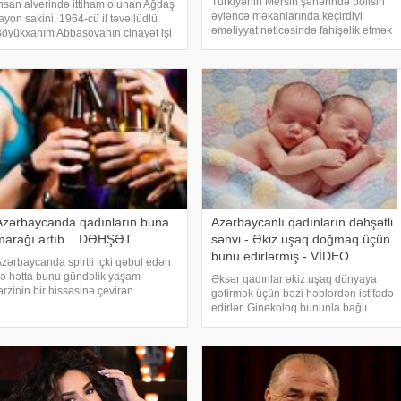
Türkiyənin Mersin şəhərində polisin
nsan alverində ittiham olunan Ağdaş
əyləncə məkanlarında keçirdiyi
ayon sakini, 1964-cü il təvəllüdlü
əməliyyat nəticəsində fahişəlik etmək
öyükxanım Abbasovanın cinayət işi
iddiası ilə 28 əcnəbi qadın nəzarət
zrə məhkəmə prosesi başa çatıb.
altına alınıb, müxtəlif qanun
əbər verir ki, Böyükxanım Abbasova
pozuntularına yol verən daha 5 nəfər
015-ci ilin avqustunda Türkiyə
isə həbs olunub
espublikasını
Azərbaycanda qadınların buna
Azərbaycanlı qadınların dəhşətli
marağı artıb... DƏHŞƏT
səhvi - Əkiz uşaq doğmaq üçün
bunu edirlərmiş - VİDEO
zərbaycanda spirtli içki qəbul edən
ə hətta bunu gündəlik yaşam
Əksər qadınlar əkiz uşaq dünyaya
ərzinin bir hissəsinə çevirən
gətirmək üçün bəzi həblərdən istifadə
adınların sayı durmadan
edirlər. Ginekoloq bununla bağlı
rtmaqdadır. Bəs qadınları buna
cəmiyyəti dəhşətə salan faktları
adar edən nədir? Psixoloji
açıqlayır
roblemlər, yoxsa artmaqda olan
ərbyönl