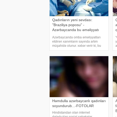
Qadınların yeni sevdası:
"Braziliya poposu" -
Azərbaycanda bu əməliyyatı
etdirənlərin sayı artıb - FOTO
Azərbaycanda omba əməliyyatları
"
etdirən xanımların sayında artım
y
müşahidə olunur. xəbər verir ki, bu
a
barədə -a tibb üzrə fəlsəfə doktoru,
s
androloq Rauf Rzayev məlumat verib.
s
O bildirib ki, daha dolğun və düzgün
g
omba istəyənlə
Həmdulla azərbaycanlı qadınları
soyundurub...-FOTOLAR
Hindistandan olan internet
dələduzları sosial şəbəkələr