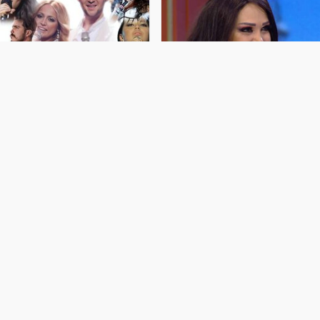
ir vaxtlar qalib idik, indi finala
Azərbaycanlı müğənni 13 dəfə
həsrətik – Azərbaycanın
əməliyyat olunduğunu etiraf etdi
Avroviziya" tarixi
Müğənni Mənzurə Musayeva etirafı
ilə diqqət çəkib. xəbər verir ki, O,
zərbaycanın "Avroviziya" tarixində
Ümumilikdə 13 dəfə əməliyyat
ştirakı hər zaman maraqla izlənilib və
olunduğunu etiraf edib. Müğənni
ir çox unudulmaz nəticələrlə yadda
bildirib ki, bu əməliyaytların dördü
alıb. Lakin son illərdə bu uğurlu
gözəlliklə bağlı digərləri isə
nənəni davam etdirmək əvvəlki
səhhətində yaşanan problemlərl
ədər asan olmayıb. 2008-ci ildə