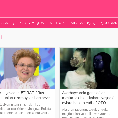
ĞLAMLIQ
SAĞLAM QIDA
MƏTBƏX
AILƏ VƏ UŞAQ
ŞOU BIZN
I
Malışevadan ETİRAF: "Rus
Azərbaycanda gənc oğlan
adınları azərbaycanlıları sevir"
maska taxıb qadınların yaşadığı
evlərə basqın etdi - FOTO
usiyanın tanınmış həkimi və
eleaparıcısı Yelena Malışeva Bakıda
Abşeron rayonunda quldurluqla
əfərdədir. -a istinadən xəbər verir ki,
məşğul olan və bu ilin yanvarında
, tibb televiziyasının (Səhiyyə TV)