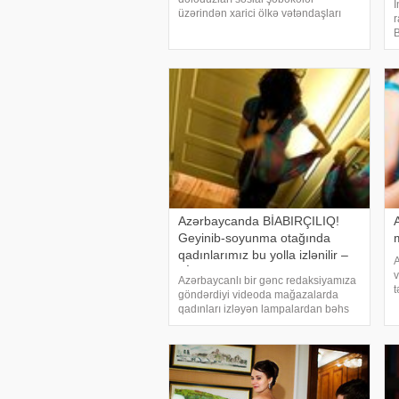
İ
üzərindən xarici ölkə vətəndaşları
r
olan qadınlarla tanış olur, onlarla
B
dostluq yaradır, intim görüntülərini
ü
əldə edir və daha sonra onları şantaj
x
edərək pullarını alır
2
R
Azərbaycanda BİABIRÇILIQ!
Geyinib-soyunma otağında
qadınlarımız bu yolla izlənilir –
A
VİDEO
v
Azərbaycanlı bir gənc redaksiyamıza
t
göndərdiyi videoda mağazalarda
q
qadınları izləyən lampalardan bəhs
a
edib. Səs yazısını videogörüntü
v
üzərində səsləndirən gənc qadınlara
p
səslənərək onları geyim
q
mağazalarında diqqətli olmağ