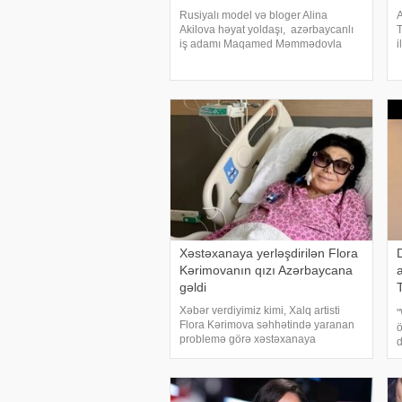
Rusiyalı model və bloger Alina
A
Akilova həyat yoldaşı, azərbaycanlı
T
iş adamı Maqamed Məmmədovla
i
Bakıya gəlib. model Bakıdan həyat
g
yoldaşı ilə paylaşım edib. O,
r
fotolarına bu şərhi yazıb:. "Nə gözəl
s
və günəşli şəhərdir
Xəstəxanaya yerləşdirilən Flora
Kərimovanın qızı Azərbaycana
gəldi
Xəbər verdiyimiz kimi, Xalq artisti
"
Flora Kərimova səhhətində yaranan
ö
problemə görə xəstəxanaya
d
yerləşdirilib. . xəbər verir ki, Xalq
b
artistinin köməkçisi Yaqut İmanova
p
sənətkarın səhhətindən danışıb. . O,
m
bildirib ki, Flor
s