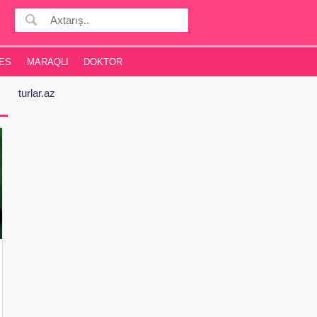
ES
MARAQLI
DOKTOR
turlar.az