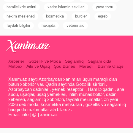
hamilelikde axinti
xatire islamin sekilleri
yuxa tortu
hekim mesleheti
kosmetika
burclər
eqreb
faydalı bilgilər
haxışda
vətənə aid
Xəbərlər
Gözəllik və Moda
Sağlamlıq
Sağlam qida
Mətbəx
Ailə və Uşaq
Şou Biznes
Maraqlı
Bizimlə Əlaqə
Xanım.az saytı Azərbaycan xanımları üçün maraqlı olan
bütün xəbərlər var. Qadin saytinda Gözəllik sirrləri ,
Azərbaycan qadınları, yemek reseptləri , Hamilə qadın , ana
südü, uşaqlar, uşaq yemekleri, intim münasibətlər, qadin
xeberleri, sağlamlıq xəbərləri, faydalı melumatlar, ən yeni
2026 deb moda, kosmetika mehsullari , gozellik və sağlamlıq
haqqında məlumatlar ala bilərsiz.
Email: info [ @ ] xanim.az