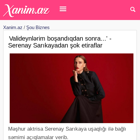
Xanim.az
/
Şou Biznes
Valideynlərim boşandıqdan sonra...' -
Serenay Sarıkayadan şok etiraflar
Məşhur aktrisa Serenay Sarıkaya uşaqlığı ilə bağlı
səmimi açıqlamalar verib.