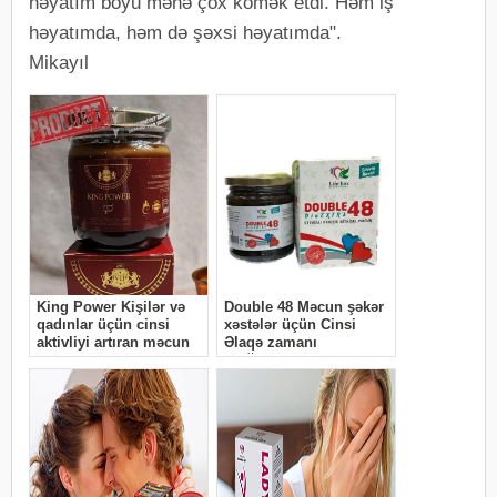
həyatım boyu mənə çox kömək etdi. Həm iş
həyatımda, həm də şəxsi həyatımda".
Mikayıl