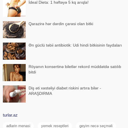
İdeal Dieta: 1 həftəyə 5 kq arıqla!
Qarazirə hər dərdin çarəsi olan bitki
Ən güclü təbii antibiotik: Udi hindi bitkisinin faydaları
Röyanın konsertinə biletlər rekord müddətdə satılıb
bitdi
Diş əti xəstəliyi diabet riskini artıra bilər -
ARAŞDIRMA
turlar.az
adlarin menasi
yemek reseptleri
geyim necə seçməli