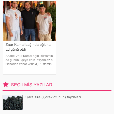
istinadən xəbər verir ki, bu sözləri
"YouTube" kanalında yayımlanan
Xalq artisti Emin Ağalaro
müsahibəsində danışıb
Zaur Kamal bağında oğluna
ad günü etdi
Aparıcı Zaur Kamal oğlu Rüstəmin
ad gününü qeyd edib. axşam.az-a
istinadən xəbər verir ki, Rüstəmin
15 yaşı tamam olub. Aparıcı
övladının özəl gününü əvvəlcə
ailəsi ilə bağ evində qeyd edib.
Daha sonra isə Zaur ailəsi il
SEÇILMIŞ YAZILAR
Qara zirə (Çörək otunun) faydaları