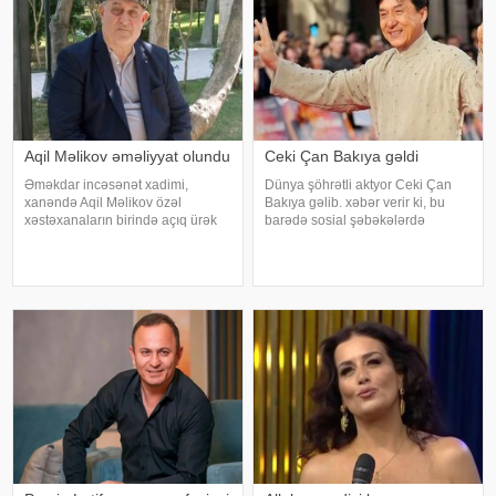
Aqil Məlikov əməliyyat olundu
Ceki Çan Bakıya gəldi
Əməkdar incəsənət xadimi,
Dünya şöhrətli aktyor Ceki Çan
xanəndə Aqil Məlikov özəl
Bakıya gəlib. xəbər verir ki, bu
xəstəxanaların birində açıq ürək
barədə sosial şəbəkələrdə
əməliyyatı keçirib. xəbər verir ki,
məlumat yayılıb. Qeyd edək ki,
bu barədə "Teleqraf"a xanəndənin
Ceki Çanın "Tanrının Zirehi 4"
oğlu Hüseyn Məlikov məlumat
(Armour of God 4: The Ultimatum")
verib. Onun sözlərinə görə, atasını
adlı beynəlxalq fil