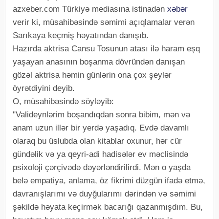
azxeber.com Türkiyə mediasına istinadən
xəbər
verir ki, müsahibəsində səmimi açıqlamalar verən
Sarıkaya keçmiş həyatından danışıb.
Hazırda aktrisa Cansu Tosunun atası ilə haram eşq
yaşayan anasının boşanma dövründən danışan
gözəl aktrisa həmin günlərin ona çox şeylər
öyrətdiyini deyib.
O, müsahibəsində söyləyib:
"Valideynlərim boşandıqdan sonra bibim, mən və
anam uzun illər bir yerdə yaşadıq. Evdə davamlı
olaraq bu üslubda olan kitablar oxunur, hər cür
gündəlik və ya qeyri-adi hadisələr ev məclisində
psixoloji çərçivədə dəyərləndirilirdi. Mən o yaşda
belə empatiya, anlama, öz fikrimi düzgün ifadə etmə,
davranışlarımı və duyğularımı dərindən və səmimi
şəkildə həyata keçirmək bacarığı qazanmışdım. Bu,