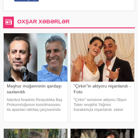
OXŞAR XƏBƏRLƏR
Məşhur müğənninin qardaşı
"Çirkin"in aktyoru nişanlandı -
saxlanıldı
Foto
İstanbul Anadolu Respublika Baş
"Çirkin" serialının aktyoru Olqun
Prokurorluğunun koordinasiyası
Toker sevgilisi Yağmur
ilə aparılan istintaq çərçivəsində
Karakılınçla nişanlanıb. xəbər
Şile Bələdiyyəsinə dair yeni
verir ki, aktyor sevgilisini Bursada
əməliyyat keçirilib. xəbər verir ki,
yaşayan ailəsindən istəyib. Tokeri
İstanbul və İzmir şəhərlərində eyni
bu özəl günündə həmkarları Diren
vaxtda həyata keçirilə
Polatoğulları və Mustaf