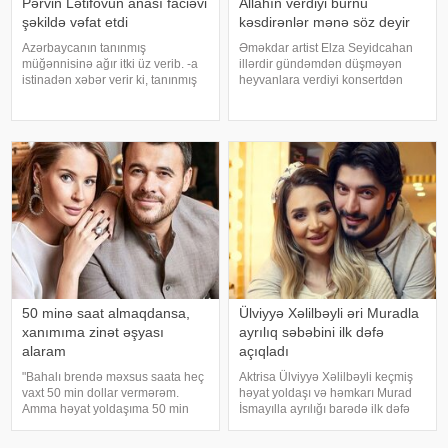
Pərvin Lətifovun anası faciəvi
Allahın verdiyi burnu
şəkildə vəfat etdi
kəsdirənlər mənə söz deyir
Azərbaycanın tanınmış
Əməkdar artist Elza Seyidcahan
müğənnisinə ağır itki üz verib. -a
illərdir gündəmdən düşməyən
istinadən xəbər verir ki, tanınmış
heyvanlara verdiyi konsertdən
müğənni Pərvin Lətifovun anası
danışıb. Müğənni aktyor Fərda
Almaz Lətifova bu gün qəfil
Xudaverdiyevin "O üz, bu üz"
dünyasını dəyişib. O özlərinə
yutub layihəsində qonaq olub.
məxsus bağ sahəsində çalışarkən
E.Seyidcahan bildirib ki, həmin
əlinə bata
layihəd
50 minə saat almaqdansa,
Ülviyyə Xəlilbəyli əri Muradla
xanımıma zinət əşyası
ayrılıq səbəbini ilk dəfə
alaram
açıqladı
"Bahalı brendə məxsus saata heç
Aktrisa Ülviyyə Xəlilbəyli keçmiş
vaxt 50 min dollar vermərəm.
həyat yoldaşı və həmkarı Murad
Amma həyat yoldaşıma 50 min
İsmayılla ayrılığı barədə ilk dəfə
dollara zinət əşyası almaq mənim
ətraflı açıqlama verib. Aktrisa bu
üçün asandır". Axşam.az-a
barədə Nail Naiboğlunun