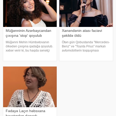
Müğənninin Azərbaycandan
Xanəndənin atası faciəvi
çıxışına 'stop' qoyulub
şəkildə öldü
Müğənni Mehin Hümbətovanın
Ötən gün Qobustanda "Mercedes-
ölkədən çıxışına qadağa qoyulub.
Benz" və "Toyota Prius" markalı
xəbər verir ki, bu haqda sənətçi
avtomobillərin toqquşması
özü məlumat yayıb. O bildirib ki,
nəticəsində bir nəfər ölüb.
yay tətilinə də heç yerə gedə
Qəzada həyatını itirən
bilmir:. "2 aydır ölkədən çıxa
"Mercedes"in sürücüsü 61 yaşlı
bilmirəm. "Stop"u
Zakir Ağayev xanənd
Fədayə Laçın həbsxana
həyatından danışdı