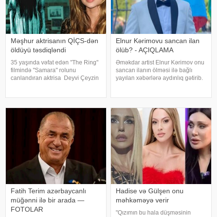
Məşhur aktrisanın QİÇS-dən
Elnur Kərimovu sancan ilan
öldüyü təsdiqləndi
ölüb? - AÇIQLAMA
35 yaşında vəfat edən "The Ring"
Əməkdar artist Elnur Kərimov onu
filmində "Samara" rolunu
sancan ilanın ölməsi ilə bağlı
canlandıran aktrisa Deyvi Çeyzin
yayılan xəbərlərə aydınlıq gətirib.
ölüm səbəbi bəlli olub. xarici
Sənətçi bu barədə "Xəzər axşamı"
mətbuata istinadən xəbər verir ki,
verilişində danışıb. "Üç günə
Los-Anceles İl Tibbi Ekspertiza
yaxındır ki, bu barədə heç kimə
İdarəsini
açıqlama verməmişəm
Fatih Terim azərbaycanlı
Hadise və Gülşen onu
müğənni ilə bir arada —
məhkəməyə verir
FOTOLAR
"Qızımın bu hala düşməsinin