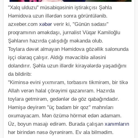
"Xalq ulduzu" müsabiqəsinin iştirakçısı Şəhla
Həmidova uzun illərdən sonra görüntülənib.
azxeber.com
xəbər
verir ki, "Günün sədası"
proqramının əməkdaşı, jurnalist Vüqar Kamiloğlu
Şəhlanın hazırda çalışdığı məkanda olub.
Toylara dəvət almayan Həmidova gözəllik salonunda
işçi olaraq çalışır. Aldığı məvaciblə ailəsini
dolandırır. Şəhla uzun illərdir kirayələrdə yaşadığını
da bildirib:
"Kiminsə evini yıxmıram, torbasını tikmirəm, bir tikə
Allah verən halal çörəyimi qazanıram. Hazırda
toylara getmirəm, gedənlər də göz qabağındadır.
Həmişə deyirəm "üç badam bir qoz" mahnıları
oxumayacam. Mən özümə hörmət edən adamam.
Üz, boyun masajı edirəm. Burada çalışan
xanımların
hər birindən nəsə öyrənirəm. Ev ala bilmədim.