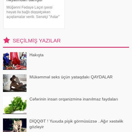
Müğənni Fədayə Laçın şəxsi
həyatı ilə bağlı diqqətçəkən
açıqlamalar verib. Sənətçi "Astar"
yutub layihəsində ailəsində
yaşadığı çətinliklərdən danışıb.
F.Laçın bildirib ki, atası anasına
xəyanət etdikdən sonra
SEÇILMIŞ YAZILAR
valideynlər
Hakışta
Mükəmməl seks üçün yataqdakı QAYDALAR
Cəfərinin insan orqanizminə inanılmaz faydaları
DİQQƏT ! Yuxuda pişik görmüsüzsə ..Ağır xəstəlik
gözləyir