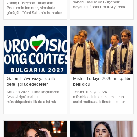
səbəbi Hadise və Gülşendir"
Zamiq Hüseynov Türkiyənin
deyən müğənni Umut Akyürekə
Bodrumda tanınmış simalarla
Gülşen və Hadise məhkəmə
görüşüb. "Yeni Sabah"a istinadən
iddiası qaldırıblar. Hadise və
xəbər verir ki, müğənni Yunus
Gülşeni hədəf alan açıqlamalarını
Akgün, Uğurcan Çakır, eləcə də
davam etdirən Akyürek "Mən
məşqçi Fatih Terimləı ünsiyyətdə
Hadisən
olub. Z.Hüseynov görüş zaman
Gələn il "Avroviziya"da ilk
Mister Türkiye 2026'nın qalibi
dəfə iştirak edəcəklər
bəlli oldu
Kanada 2027-ci ildə keçiriləcək
"Mister Türkiye 2026"
"Avroviziya" mahnı
müsabiqəsinin qalibi açıqlanıb.
müsabiqəsində ilk dəfə iştirak
xarici mətbuata istinadən xəbər
edəcək. xəbər verir ki, bu barədə
verir ki, 30 iştirakçının mübarizə
"Avroviziya"nın rəsmi saytı
apardığı finalda Rizenin Ardeşen
məlumat yayıb. Bildirilib ki,
rayonundan olan Doğukan
Kanada 2015-ci ildə yarışmay
Navdar birinci olaraq "Miste