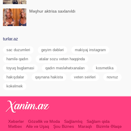
Məşhur aktrisa saxlanıldı
turlar.az
sac duzumleri
geyim dəbləri
makiyaj instagram
hamilə qadın
atalar sozu veten haqqinda
toyuq buglamasi
qadın məsləhətxanaları
kosmetika
hakışdalar
qaynana hakista
veten seirleri
novruz
kokelmek
Xəbərlər
Gözəllik və Moda
Sağlamlıq
Sağlam qida
Mətbəx
Ailə və Uşaq
Şou Biznes
Maraqlı
Bizimlə Əlaqə