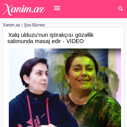
Xanim.az
/
Şou Biznes
Xalq ulduzu'nun iştirakçısı gözəllik
salonunda masaj edir - VİDEO