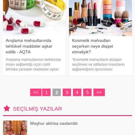
Arıqlama məhsullarında
Kosmetik məhsulları
təhlükəli maddələr aşkar
seçərkən nəyə diqqət
edilib - AQTA
etməliyik?
Arıqlama məhsullarının tərkibində
"Kosmetik məhsulların düzgün
insan sağlamlığı üçün ciddi
seçilməsi və istifadəsi insanların
təhlükə yaradan maddələr aşkar
sağlamlığının qorunması
edilib. xəbər verir ki, bunu
baxımından mühüm əhəmiyyət
Azərbaycan Respublikasının Qida
daşıyır". xəbər verir ki, bu fikirləri
Təhlükəsizliyi Agentliyinin (AQTA)
Səhiyyə Nazirliyinin rəsmi
Qida təhlükəsizliyi şöbəsinin müdir
"Instagram" hesabınd
<<
1
2
3
4
5
>>
SEÇILMIŞ YAZILAR
Məşhur aktrisa saxlanıldı