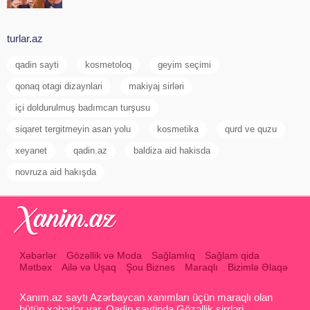
turlar.az
qadin sayti
kosmetoloq
geyim seçimi
qonaq otagi dizaynlari
makiyaj sirləri
içi doldurulmuş badımcan turşusu
siqaret tergitmeyin asan yolu
kosmetika
qurd ve quzu
xeyanet
qadin.az
baldiza aid hakisda
novruza aid hakışda
Xəbərlər
Gözəllik və Moda
Sağlamlıq
Sağlam qida
Mətbəx
Ailə və Uşaq
Şou Biznes
Maraqlı
Bizimlə Əlaqə
Xanım.az saytı Azərbaycan xanımları üçün maraqlı olan
bütün xəbərlər var. Qadin saytinda Gözəllik sirrləri ,