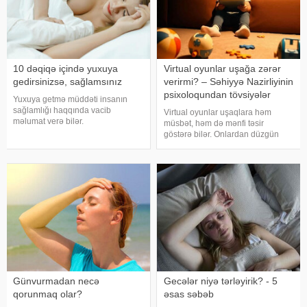
10 dəqiqə içində yuxuya
Virtual oyunlar uşağa zərər
gedirsinizsə, sağlamsınız
verirmi? – Səhiyyə Nazirliyinin
psixoloqundan tövsiyələr
Yuxuya getmə müddəti insanın
sağlamlığı haqqında vacib
Virtual oyunlar uşaqlara həm
məlumat verə bilər.
müsbət, həm də mənfi təsir
Mütəxəssislərin fikrincə, ideal vaxt
göstərə bilər. Onlardan düzgün
10-20 dəqiqədir. xəbər verir ki,
rejimdə istifadə edildikdə zehni
davranış yönümlü yuxu təbabəti
inkişafı dəstəkləsə də, həddindən
üzrə mütəxəssis Mişel Drerupun
artıq oynanılması fiziki və psixoloji
sözlərinə görə
problemlərə səbəb ola bilər
Günvurmadan necə
Gecələr niyə tərləyirik? - 5
qorunmaq olar?
əsas səbəb