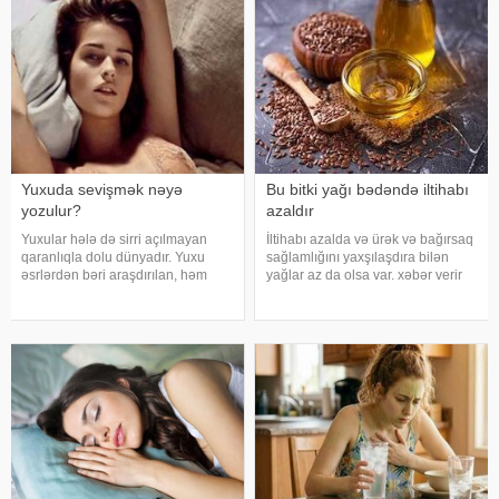
hər zaman tənəffüs yolu
Nazirliyinin Milli Kliniki
infeksiyası olmur
Endokrinologiy
Yuxuda sevişmək nəyə
Bu bitki yağı bədəndə iltihabı
yozulur?
azaldır
Yuxular hələ də sirri açılmayan
İltihabı azalda və ürək və bağırsaq
qaranlıqla dolu dünyadır. Yuxu
sağlamlığını yaxşılaşdıra bilən
əsrlərdən bəri araşdırılan, həm
yağlar az da olsa var. xəbər verir
alimlərin, həm də mistika ilə
ki, kətan yağı ənənəvi olaraq
məşğul olanların cavabını tapmaq
işlədici və yara sağalması üçün
istədiyi tapmacadır. Fərqli və
istifadə edilən üyüdülmüş və
rəngarəng yuxular bəzən də
preslənmiş kətan toxumlarında
cinsəlikl