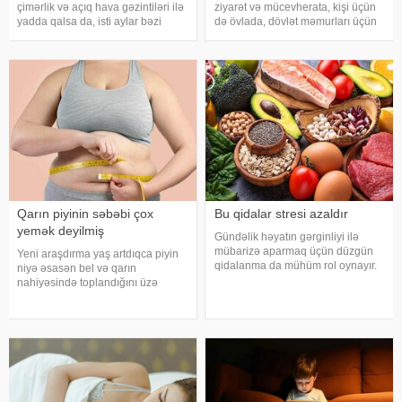
çimərlik və açıq hava gəzintiləri ilə
ziyarət və mücevherata, kişi üçün
yadda qalsa da, isti aylar bəzi
də övlada, dövlət məmurları üçün
virus infeksiyalarının yayılması
terfie, zabitlər üçün əmrlərinin
üçün əlverişli şərait yarada bilər.
keçməsinə, kəndli üçün oktyabr
Buna səbəb təkcə yüksək
bərəkətinə, tacir üçün çox quru,
temperatur deyil. Açıq havad
xalq üçün yaxşı bir idarəy
Qarın piyinin səbəbi çox
Bu qidalar stresi azaldır
yemək deyilmiş
Gündəlik həyatın gərginliyi ilə
mübarizə aparmaq üçün düzgün
Yeni araşdırma yaş artdıqca piyin
qidalanma da mühüm rol oynayır.
niyə əsasən bel və qarın
axşam.az-a istinadən bildirir
nahiyəsində toplandığını üzə
ki, orqanizmin kifayət qədər
çıxarıb. Bir çox insan yaşlandıqca
vitamin və mineral alması stressin
çəkisi demək olar ki, dəyişməsə
təsirlərini azaltmağa kömək edə
də, qarın nahiyəsinin böyüdüyünü
bilər
müşahidə edir. Bu isə təkcə esteti