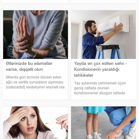
Duz və soda ilə ayaqlarınızı həm
tez müşahidə olunur. xəbər verir ki,
rahatlaya, həm də təravətləndirə
pediatr Jül Fujer bunun beynin
bilərsiniz. xəbər verir ki, çox vax
gözlərdən və bədənin
hərəkətindən gələn siqnallar
arasındakı uyğunsuzluqda
Əllərinizdə bu əlamətlər
Yayda ən çox edilən səhv -
varsa, diqqətli olun
Kondisionerin yaratdığı
təhlükələr
Əllərdə gün ərzində davam edən
ağrı və sərtlik oynaqların aşınması
Yay aylarında sərinləmək üçün
(osteoartrit) xəstəliyinin əlaməti ola
geniş istifadə olunan
bilər. Bu xəstəlik oynaqları
kondisionerlər düzgün istifadə
qoruyan qığırdağın zamanla
edilmədikdə müxtəlif sağlamlıq
nazilməsi və aşınması nəticəsində
problemlərinə səbəb ola bilər.
yaranır. xəbər verir ki
xəbər verir ki, ani temperatur
dəyişiklikləri, quru hava və
baxımsız kondisionerlərd