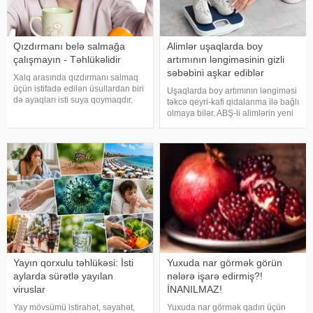
Qızdırmanı belə salmağa
Alimlər uşaqlarda boy
çalışmayın - Təhlükəlidir
artımının ləngiməsinin gizli
səbəbini aşkar ediblər
Xalq arasında qızdırmanı salmaq
üçün istifadə edilən üsullardan biri
Uşaqlarda boy artımının ləngiməsi
də ayaqları isti suya qoymaqdır.
təkcə qeyri-kafi qidalanma ilə bağlı
Lakin bu metod hər zaman faydalı
olmaya bilər. ABŞ-li alimlərin yeni
hesab edilmir və bəzi hallarda
araşdırması göstərib ki, bağırsaq
vəziyyəti daha da ağırlaşdıra bilər.
mikrobiomundakı bəzi bakteriyalar
xəbər verir ki, yüksə
hələ ana bətnində olarkən
körpənin inkişafın
Yayın qorxulu təhlükəsi: İsti
Yuxuda nar görmək görün
aylarda sürətlə yayılan
nələrə işarə edirmiş?!
viruslar
İNANILMAZ!
Yay mövsümü istirahət, səyahət,
Yuxuda nar görmək qadın üçün