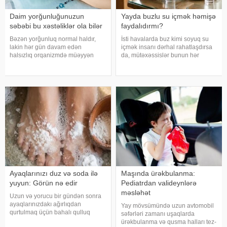
Daim yorğunluğunuzun
Yayda buzlu su içmək həmişə
səbəbi bu xəstəliklər ola bilər
faydalıdırmı?
Bəzən yorğunluq normal haldır,
İsti havalarda buz kimi soyuq su
lakin hər gün davam edən
içmək insanı dərhal rahatlaşdırsa
halsızlıq orqanizmdə müəyyən
da, mütəxəssislər bunun hər
problemlərin əlaməti ola bilər.
zaman ən yaxşı seçim olmadığını
xəbər verir ki, davamlı
bildirirlər. xəbər verir ki, çox soyuq
yorğunluğun səbəbləri arasında
su susuzluq hissini tez azaldır və
qan azlığı, qalxanabənzər vəz
insanın kifayət qədə
xəstəlikləri, şəkərl
Ayaqlarınızı duz və soda ilə
Maşında ürəkbulanma:
yuyun: Görün nə edir
Pediatrdan valideynlərə
məsləhət
Uzun və yorucu bir gündən sonra
ayaqlarınızdakı ağırlıqdan
Yay mövsümündə uzun avtomobil
qurtulmaq üçün bahalı qulluq
səfərləri zamanı uşaqlarda
məhsullarına ehtiyacınız yoxdur.
ürəkbulanma və qusma halları tez-