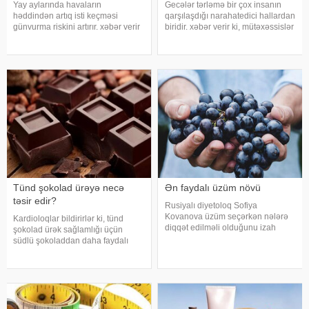
Yay aylarında havaların
Gecələr tərləmə bir çox insanın
həddindən artıq isti keçməsi
qarşılaşdığı narahatedici hallardan
günvurma riskini artırır. xəbər verir
biridir. xəbər verir ki, mütəxəssislər
ki, xüsusilə uşaqlar, yaşlılar, xroniki
bildirirlər ki, bu vəziyyət bəzən
xəstəliyi olan şəxslər və açıq
sadə səbəblərlə əlaqəli olsa da,
havada çalışanlar daha diqqətli
bəzi hallarda sağlamlıq
olmalıdırlar. Günvurmadan
problemlərinin əlamət
qorunma
Tünd şokolad ürəyə necə
Ən faydalı üzüm növü
təsir edir?
Rusiyalı diyetoloq Sofiya
Kovanova üzüm seçərkən nələrə
Kardioloqlar bildirirlər ki, tünd
diqqət edilməli olduğunu izah
şokolad ürək sağlamlığı üçün
edib. -a istinadən xəbər verir ki, bu
südlü şokoladdan daha faydalı
barədə o, AİF.ru nəşrinə
hesab olunur. Bunun əsas səbəbi
müsahibəsində danışıb.
kakaonun tərkibində olan
Mütəxəssis qeyd edib ki, tünd
flavanollar, güclü antioksidant
rəngdə olan üzüm sortlar
maddələrdir. -a istinadən bildirir ki