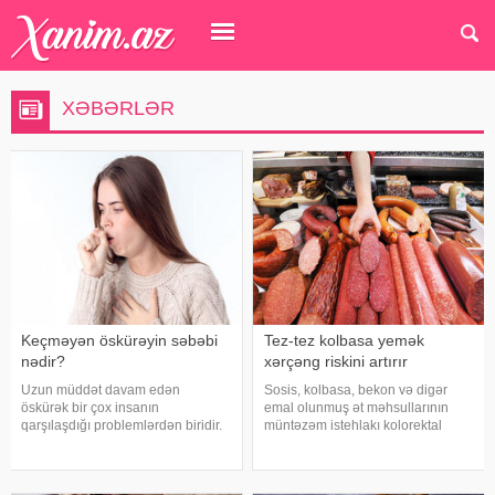
XƏBƏRLƏR
Keçməyən öskürəyin səbəbi
Tez-tez kolbasa yemək
nədir?
xərçəng riskini artırır
Uzun müddət davam edən
Sosis, kolbasa, bekon və digər
öskürək bir çox insanın
emal olunmuş ət məhsullarının
qarşılaşdığı problemlərdən biridir.
müntəzəm istehlakı kolorektal
Bəzən adi soyuqdəymədən sonra
(yoğun və düz bağırsaq) xərçəngi
yaranan öskürək həftələrlə davam
riskini artıra bilər. xəbər verir ki, bu
edə bilər. Lakin öskürəyin səbəbi
barədə Rusiya Səhiyyə