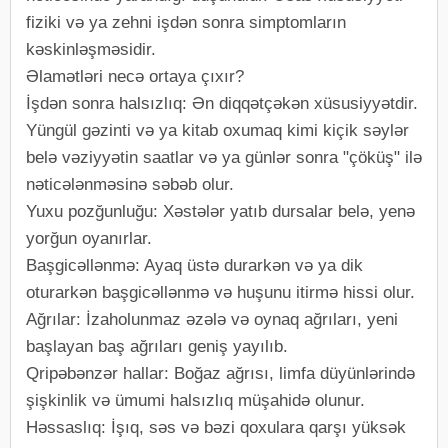
fiziki və ya zehni işdən sonra simptomların
kəskinləşməsidir.
Əlamətləri necə ortaya çıxır?
İşdən sonra halsızlıq: Ən diqqətçəkən xüsusiyyətdir.
Yüngül gəzinti və ya kitab oxumaq kimi kiçik səylər
belə vəziyyətin saatlar və ya günlər sonra "çöküş" ilə
nəticələnməsinə səbəb olur.
Yuxu pozğunluğu: Xəstələr yatıb dursalar belə, yenə
yorğun oyanırlar.
Başgicəllənmə: Ayaq üstə durarkən və ya dik
oturarkən başgicəllənmə və huşunu itirmə hissi olur.
Ağrılar: İzaholunmaz əzələ və oynaq ağrıları, yeni
başlayan baş ağrıları geniş yayılıb.
Qripəbənzər hallar: Boğaz ağrısı, limfa düyünlərində
şişkinlik və ümumi halsızlıq müşahidə olunur.
Həssaslıq: İşıq, səs və bəzi qoxulara qarşı yüksək