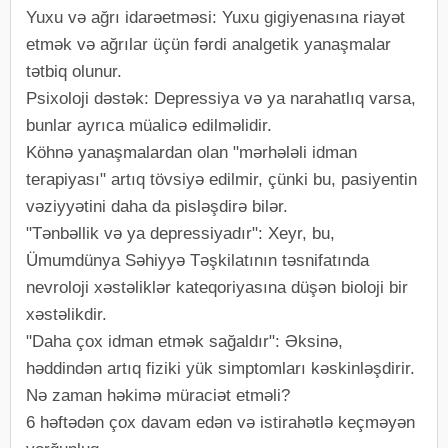
Yuxu və ağrı idarəetməsi: Yuxu gigiyenasına riayət
etmək və ağrılar üçün fərdi analgetik yanaşmalar
tətbiq olunur.
Psixoloji dəstək: Depressiya və ya narahatlıq varsa,
bunlar ayrıca müalicə edilməlidir.
Köhnə yanaşmalardan olan "mərhələli idman
terapiyası" artıq tövsiyə edilmir, çünki bu, pasiyentin
vəziyyətini daha da pisləşdirə bilər.
"Tənbəllik və ya depressiyadır": Xeyr, bu,
Ümumdünya Səhiyyə Təşkilatının təsnifatında
nevroloji xəstəliklər kateqoriyasına düşən bioloji bir
xəstəlikdir.
"Daha çox idman etmək sağaldır": Əksinə,
həddindən artıq fiziki yük simptomları kəskinləşdirir.
Nə zaman həkimə müraciət etməli?
6 həftədən çox davam edən və istirahətlə keçməyən