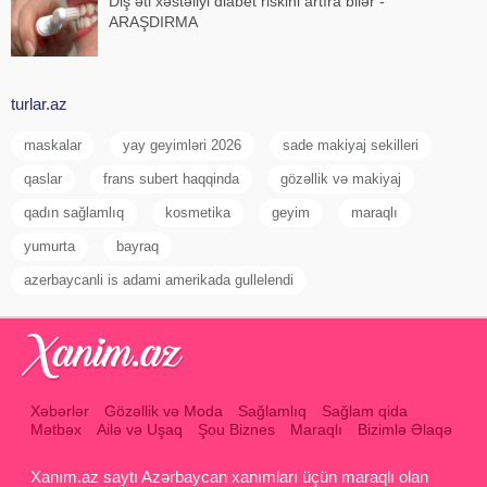
Diş əti xəstəliyi diabet riskini artıra bilər -
ARAŞDIRMA
turlar.az
maskalar
yay geyimləri 2026
sade makiyaj sekilleri
qaslar
frans subert haqqinda
gözəllik və makiyaj
qadın sağlamlıq
kosmetika
geyim
maraqlı
yumurta
bayraq
azerbaycanli is adami amerikada gullelendi
Xəbərlər
Gözəllik və Moda
Sağlamlıq
Sağlam qida
Mətbəx
Ailə və Uşaq
Şou Biznes
Maraqlı
Bizimlə Əlaqə
Xanım.az saytı Azərbaycan xanımları üçün maraqlı olan