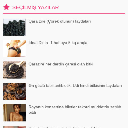
Epidemiologiya və Mikrobiologiya
SEÇILMIŞ YAZILAR
Mərkəzini
Qara zirə (Çörək otunun) faydaları
İdeal Dieta: 1 həftəyə 5 kq arıqla!
Qarazirə hər dərdin çarəsi olan bitki
Ən güclü təbii antibiotik: Udi hindi bitkisinin faydaları
Röyanın konsertinə biletlər rekord müddətdə satılıb
bitdi