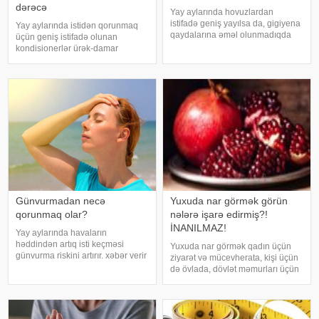
dərəcə
Yay aylarında hovuzlardan
istifadə geniş yayılsa da, gigiyena
Yay aylarında istidən qorunmaq
qaydalarına əməl olunmadıqda
üçün geniş istifadə olunan
müxtəlif infeksiyalara yoluxma
kondisionerlər ürək-damar
riski artır. xəbər verir ki, hovuza
xəstəlikləri olan şəxslər üçün ciddi
girməzdən əvvəl və çıxdıqdan
risk yarada bilər. xəbər verir ki,
sonra duş qəbul etmək, hovuz
kardioloqların bildirdiyinə görə,
kənarınd
tərli halda qəfil çox soyuq otağ
Günvurmadan necə
Yuxuda nar görmək görün
qorunmaq olar?
nələrə işarə edirmiş?!
İNANILMAZ!
Yay aylarında havaların
həddindən artıq isti keçməsi
Yuxuda nar görmək qadın üçün
günvurma riskini artırır. xəbər verir
ziyarət və mücevherata, kişi üçün
ki, xüsusilə uşaqlar, yaşlılar,
də övlada, dövlət məmurları üçün
xroniki xəstəliyi olan şəxslər və
terfie, zabitlər üçün əmrlərinin
açıq havada çalışanlar daha
keçməsinə, kəndli üçün oktyabr
diqqətli olmalıdırlar.
bərəkətinə, tacir üçün çox quru,
Günvurmadan qorunma
xalq üçün yaxşı bir idarəy