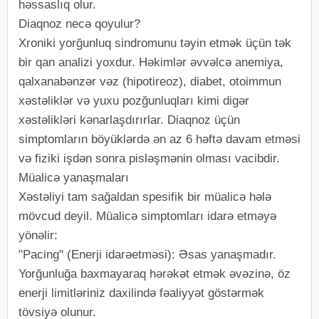
həssaslıq olur.
Diaqnoz necə qoyulur?
Xroniki yorğunluq sindromunu təyin etmək üçün tək
bir qan analizi yoxdur. Həkimlər əvvəlcə anemiya,
qalxanabənzər vəz (hipotireoz), diabet, otoimmun
xəstəliklər və yuxu pozğunluqları kimi digər
xəstəlikləri kənarlaşdırırlar. Diaqnoz üçün
simptomların böyüklərdə ən az 6 həftə davam etməsi
və fiziki işdən sonra pisləşmənin olması vacibdir.
Müalicə yanaşmaları
Xəstəliyi tam sağaldan spesifik bir müalicə hələ
mövcud deyil. Müalicə simptomları idarə etməyə
yönəlir:
"Pacing" (Enerji idarəetməsi): Əsas yanaşmadır.
Yorğunluğa baxmayaraq hərəkət etmək əvəzinə, öz
enerji limitləriniz daxilində fəaliyyət göstərmək
tövsiyə olunur.