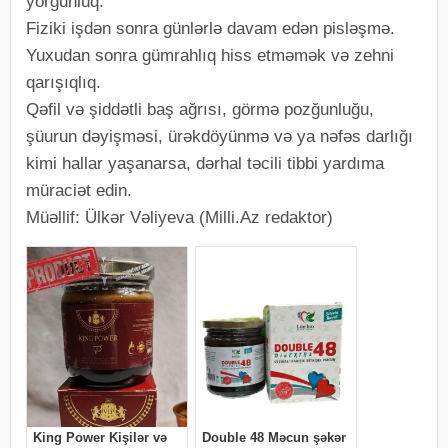
yorğunluq.
Fiziki işdən sonra günlərlə davam edən pisləşmə.
Yuxudan sonra gümrahlıq hiss etməmək və zehni
qarışıqlıq.
Qəfil və şiddətli baş ağrısı, görmə pozğunluğu,
şüurun dəyişməsi, ürəkdöyünmə və ya nəfəs darlığı
kimi hallar yaşanarsa, dərhal təcili tibbi yardıma
müraciət edin.
Müəllif: Ülkər Vəliyeva (Milli.Az redaktor)