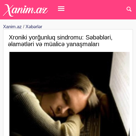
Xanim.az
/
Xəbərlər
Xroniki yorğunluq sindromu: Səbəbləri,
əlamətləri və müalicə yanaşmaları