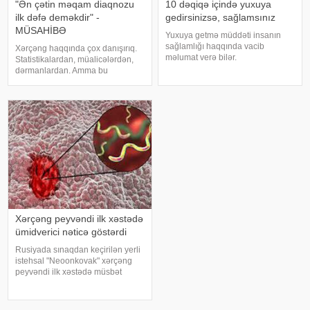
"Ən çətin məqam diaqnozu
10 dəqiqə içində yuxuya
ilk dəfə deməkdir" -
gedirsinizsə, sağlamsınız
MÜSAHİBƏ
Yuxuya getmə müddəti insanın
sağlamlığı haqqında vacib
Xərçəng haqqında çox danışırıq.
məlumat verə bilər.
Statistikalardan, müalicələrdən,
Mütəxəssislərin fikrincə, ideal vaxt
dərmanlardan. Amma bu
10-20 dəqiqədir. xəbər verir ki,
xəstəliyin arxasında dayanan
davranış yönümlü yuxu təbabəti
insanlardan, onların
üzrə mütəxəssis Mişel Drerupun
qorxularından, ümidlərindən,
sözlərinə görə
yanlış bildiklərindən daha az
danışırıq. Elə buna gör
Xərçəng peyvəndi ilk xəstədə
ümidverici nəticə göstərdi
Rusiyada sınaqdan keçirilən yerli
istehsal "Neoonkovak" xərçəng
peyvəndi ilk xəstədə müsbət
immunoloji reaksiya yaradıb.
xəbər verir ki, bu barədə
Rusiyanın Milli Elmi-Tədqiqat