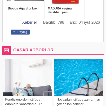
Xəbərlər
Baxılıb: 798 Tarix: 04 iyul 2026
f
Paylaş
OXŞAR XƏBƏRLƏR
Kondisionerdən istifadə
Hovuzdan istifadə zamanı ən
edənlərə xəbərdarlıq: 17
çox edilən səhvlər