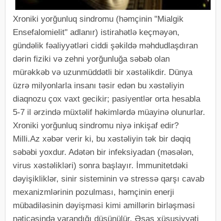
Xroniki yorğunluq sindromu (həmçinin "Mialgik
Ensefalomielit" adlanır) istirahətlə keçməyən,
gündəlik fəaliyyətləri ciddi şəkildə məhdudlaşdıran
dərin fiziki və zehni yorğunluğa səbəb olan
mürəkkəb və uzunmüddətli bir xəstəlikdir. Dünya
üzrə milyonlarla insanı təsir edən bu xəstəliyin
diaqnozu çox vaxt gecikir; pasiyentlər orta hesabla
5-7 il ərzində müxtəlif həkimlərdə müayinə olunurlar.
Xroniki yorğunluq sindromu niyə inkişaf edir?
Milli.Az xəbər verir ki, bu xəstəliyin tək bir dəqiq
səbəbi yoxdur. Adətən bir infeksiyadan (məsələn,
virus xəstəlikləri) sonra başlayır. İmmunitetdəki
dəyişikliklər, sinir sisteminin və stressə qarşı cavab
mexanizmlərinin pozulması, həmçinin enerji
mübadiləsinin dəyişməsi kimi amillərin birləşməsi
nəticəsində yarandığı düşünülür. Əsas xüsusiyyəti