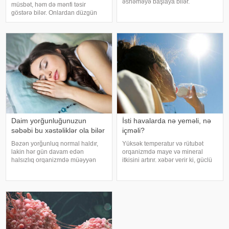
əsnəməyə başlaya bilər.
müsbət, həm də mənfi təsir
Maraqlıdır ki, bu qəribə təsir bəzi
göstərə bilər. Onlardan düzgün
heyvanlarda da müşahidə olunur.
rejimdə istifadə edildikdə zehni
xarici mediaya istinadən xəbər
inkişafı dəstəkləsə də, həddindən
verir ki, əsnəmək insan
artıq oynanılması fiziki və psixoloji
orqanizminin ən adi
problemlərə səbəb ola bilər
Daim yorğunluğunuzun
İsti havalarda nə yeməli, nə
səbəbi bu xəstəliklər ola bilər
içməli?
Bəzən yorğunluq normal haldır,
Yüksək temperatur və rütubət
lakin hər gün davam edən
orqanizmdə maye və mineral
halsızlıq orqanizmdə müəyyən
itkisini artırır. xəbər verir ki, güclü
problemlərin əlaməti ola bilər.
tərləmə nəticəsində yaranan su
xəbər verir ki, davamlı
və mineral çatışmazlığı huşun
yorğunluğun səbəbləri arasında
itirilməsinə, başgicəllənmə və
qan azlığı, qalxanabənzər vəz
ürəkbulanma kimi hallara səbəb
xəstəlikləri, şəkərl
ol