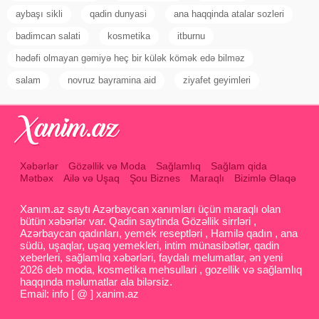
aybaşı sikli
qadin dunyasi
ana haqqinda atalar sozleri
badimcan salati
kosmetika
itburnu
hədəfi olmayan gəmiyə heç bir külək kömək edə bilməz
salam
novruz bayramina aid
ziyafet geyimleri
Xəbərlər
Gözəllik və Moda
Sağlamlıq
Sağlam qida
Mətbəx
Ailə və Uşaq
Şou Biznes
Maraqlı
Bizimlə Əlaqə
Xanım.az saytı Azərbaycan xanımları üçün maraqlı olan
bütün xəbərlər var. Qadin saytinda Gözəllik sirrləri ,
Azərbaycan qadınları, yemek reseptləri , Hamilə qadın , ana
südü, uşaqlar, uşaq yemekleri, intim münasibətlər, qadin
xeberleri, sağlamlıq xəbərləri, faydalı melumatlar, ən yeni
2026 deb moda, kosmetika mehsullari , gozellik və sağlamlıq
haqqında məlumatlar ala bilərsiz.
Email: info [ @ ] xanim.az