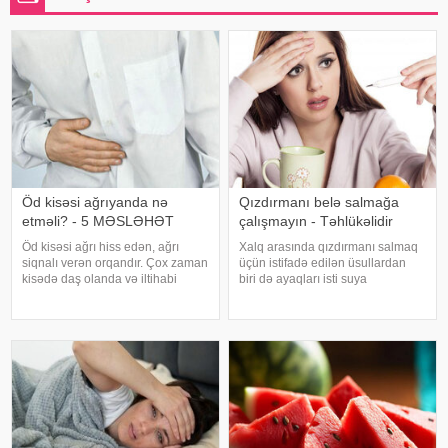
Öd kisəsi ağrıyanda nə
Qızdırmanı belə salmağa
etməli? - 5 MƏSLƏHƏT
çalışmayın - Təhlükəlidir
Öd kisəsi ağrı hiss edən, ağrı
Xalq arasında qızdırmanı salmaq
siqnalı verən orqandır. Çox zaman
üçün istifadə edilən üsullardan
kisədə daş olanda və iltihabi
biri də ayaqları isti suya
xəstəliklərdə ağrıyır. Kəskin
qoymaqdır. Lakin bu metod hər
pristuplarda ilk işiniz təcili yardım
zaman faydalı hesab edilmir və
çağırıb, xəstəxanaya çatmaqdır,
bəzi hallarda vəziyyəti daha da
bu zaman hətta ağrıkəsic
ağırlaşdıra bilər. xəbər verir ki,
yüksə