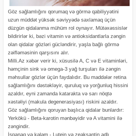
Göz sağlamlığını qorumaq və görmə qabiliyyətini
uzun müddət yüksək səviyyədə saxlamaq üçün
düzgün qidalanma mühüm rol oynayır. Mütəxəssislər
bildirirlər ki, bəzi vitamin və antioksidantlarla zəngin
olan qidalar gözləri gücləndirir, yaşla bağlı görmə
zəifləməsinin qarşısını alır.
Milli.Az xəbər verir ki, xüsusilə A, C və E vitaminləri,
həmçinin sink və omega-3 yağ turşuları ilə zəngin
məhsullar gözlər üçün faydalıdır. Bu maddələr retina
sağlamlığını dəstəkləyir, quruluq və yorğunluq hissini
azaldır, eyni zamanda katarakta və sarı nöqtə
xəstəliyi (makula degenerasiyası) riskini azaldır.
Göz sağlamlığını qoruyan başlıca qidalar bunlardır:
Yerkökü - Beta-karotin mənbəyidir və A vitamini ilə
zəngindir.
İspanaq və kələm - Lutein və zeaksantin adlı