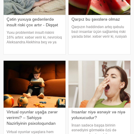
Çətin yuxuya gedənlərdə
Qarpız bu şəxslərə olmaz
insult riski çox artır - Diqqət
Qarpızın həddindən artıq qəbulu
bəzi insanlar üçün sağlamlıq riski
Yuxu problemləri insult riskini
yarada bilər. xəbər verir ki, rusiyalı
16% artırır. xəbər verir ki, nevroloq
diyetoloq Olqa Yamilovanın
Aleksandra Alekhina beş və ya
sözlərinə görə, xüsusilə böyrək və
daha çox yuxu pozğunluğu
şəkərli diabet xəstələri bu
simptomundan əziyyət çəkən
meyvəni ehtiyatla istehla
insanlarda insult riskinin ikiqat
artdığını deyib. İnsult ciddi və
həyat
Virtual oyunlar uşağa zərər
İnsanlar niyə əsnəyir və niyə
verirmi? – Səhiyyə
yoluxucudur?
Nazirliyinin psixoloqundan
İnsan sadəcə başqa birinin
tövsiyələr
əsnədiyini görməklə özü də
Virtual oyunlar uşaqlara həm