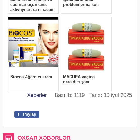
Xəbərlər
Baxılıb: 1119 Tarix: 10 iyul 2025
f
Paylaş
OXŞAR XƏBƏRLƏR