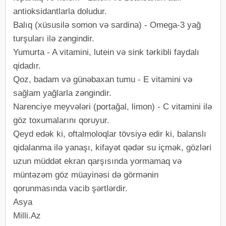
antioksidantlarla doludur.
Balıq (xüsusilə somon və sardina) - Omega-3 yağ
turşuları ilə zəngindir.
Yumurta - A vitamini, lutein və sink tərkibli faydalı
qidadır.
Qoz, badam və günəbaxan tumu - E vitamini və
sağlam yağlarla zəngindir.
Narenciye meyvələri (portağal, limon) - C vitamini ilə
göz toxumalarını qoruyur.
Qeyd edək ki, oftalmoloqlar tövsiyə edir ki, balanslı
qidalanma ilə yanaşı, kifayət qədər su içmək, gözləri
uzun müddət ekran qarşısında yormamaq və
müntəzəm göz müayinəsi də görmənin
qorunmasında vacib şərtlərdir.
Asya
Milli.Az