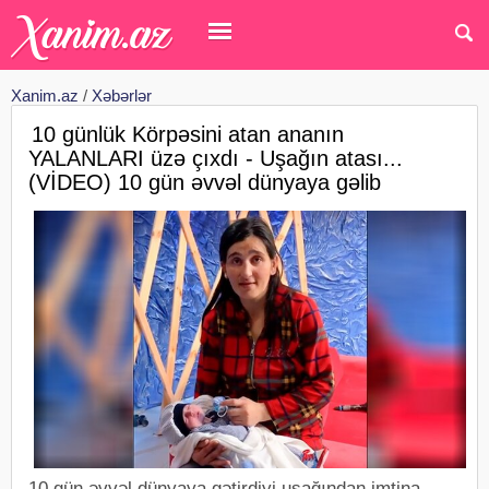
Xanim.az
/
Xəbərlər
10 günlük Körpəsini atan ananın
YALANLARI üzə çıxdı - Uşağın atası...
(VİDEO) 10 gün əvvəl dünyaya gəlib
10 gün əvvəl dünyaya gətirdiyi uşağından imtina