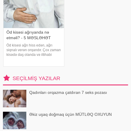
Öd kisəsi ağrıyanda nə
etməli? - 5 MƏSLƏHƏT
Öd kisəsi ağrı hiss edən, ağrı
siqnalı verən orqandır. Çox zaman
kisədə daş olanda və iltihabi
xəstəliklərdə ağrıyır. Kəskin
pristuplarda ilk işiniz təcili yardım
çağırıb, xəstəxanaya çatmaqdır,
bu zaman hətta ağrıkəsic
SEÇILMIŞ YAZILAR
Qadınları orqazma çatdıran 7 seks pozası
Əkiz uşaq doğmaq üçün MÜTLƏQ OXUYUN