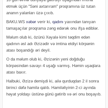
etmək üçün "Səni axtarıram" proqramına üz tutan
ananın yalanları üzə çıxıb.
BAKU.WS
xəbər
verir ki,
qadını
yaxından tanıyan
tamaşaçılar proqrama zəng edərək onu ifşa ediblər.
Məlum olub ki, özünü Xəyalə kimi təqdim edən
qadının əsl adı Əzizədir və imtina etdiyi körpənin
atası boşandığı əri deyil.
O da məlum olub ki, Əzizənin yeni doğduğu
körpəsindən savayı 4 uşağı varmış. Həmin uşaqlara
atası baxır.
Halbuki, Əzizə demişdi ki, ailə qurduqdan 2 il sonra
birinci dəfə hamilə qalıb. Hamiləliyinin 2-ci ayında
həyat yoldaşı üstünə günü gətirib və əri onu boşayıb.