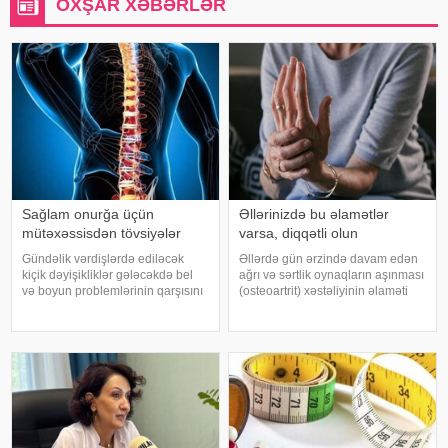
OXŞAR XƏBƏRLƏR
Sağlam onurğa üçün
Əllərinizdə bu əlamətlər
mütəxəssisdən tövsiyələr
varsa, diqqətli olun
Gündəlik vərdişlərdə ediləcək
Əllərdə gün ərzində davam edən
kiçik dəyişikliklər gələcəkdə bel
ağrı və sərtlik oynaqların aşınması
və boyun problemlərinin qarşısını
(osteoartrit) xəstəliyinin əlaməti
almağa kömək edə bilər. xəbər
ola bilər. Bu xəstəlik oynaqları
verir ki, türkiyəli professor Turgut
qoruyan qığırdağın zamanla
Akgülün sözlərinə görə, düzgün
nazilməsi və aşınması nəticəsində
duruş onurğanın sağlam
yaranır. xəbər verir ki
qalmasınd