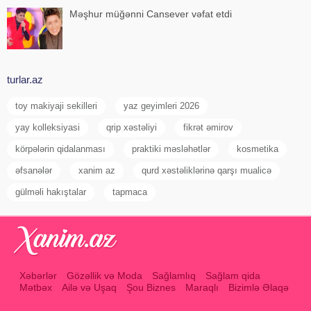
Məşhur müğənni Cansever vəfat etdi
turlar.az
toy makiyaji sekilleri
yaz geyimleri 2026
yay kolleksiyasi
qrip xəstəliyi
fikrət əmirov
körpələrin qidalanması
praktiki məsləhətlər
kosmetika
əfsanələr
xanim az
qurd xəstəliklərinə qarşı mualicə
gülməli hakıştalar
tapmaca
Xəbərlər
Gözəllik və Moda
Sağlamlıq
Sağlam qida
Mətbəx
Ailə və Uşaq
Şou Biznes
Maraqlı
Bizimlə Əlaqə