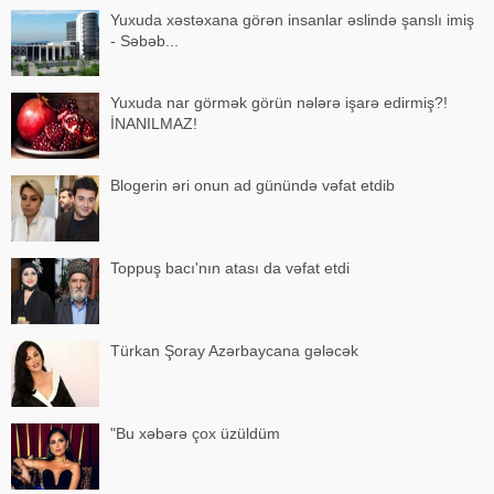
Yuxuda xəstəxana görən insanlar əslində şanslı imiş
- Səbəb...
Yuxuda nar görmək görün nələrə işarə edirmiş?!
İNANILMAZ!
Blogerin əri onun ad günündə vəfat etdib
Toppuş bacı'nın atası da vəfat etdi
Türkan Şoray Azərbaycana gələcək
"Bu xəbərə çox üzüldüm