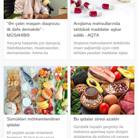
"Ən çətin məqam diaqnozu
Arıqlama məhsullarında
ilk dəfə deməkdir" -
təhlükəli maddələr aşkar
MÜSAHİBƏ
edilib - AQTA
Xərçəng haqqında çox danışırıq.
Arıqlama məhsullarının tərkibində
Statistikalardan, müalicələrdən,
insan sağlamlığı üçün ciddi
dərmanlardan. Amma bu
təhlükə yaradan maddələr aşkar
xəstəliyin arxasında dayanan
edilib. xəbər verir ki, bunu
insanlardan, onların
Azərbaycan Respublikasının Qida
qorxularından, ümidlərindən,
Təhlükəsizliyi Agentliyinin (AQTA)
yanlış bildiklərindən daha az
Qida təhlükəsizliyi şöbəsinin
danışırıq. Elə buna gör
müdir
Sümükləri möhkəmləndirən
Bu qidalar stresi azaldır
qidalar
Gündəlik həyatın gərginliyi ilə
mübarizə aparmaq üçün düzgün
60 yaşdan yuxarı insanların
qidalanma da mühüm rol oynayır.
təxminən 30 faizi bud-çanaq