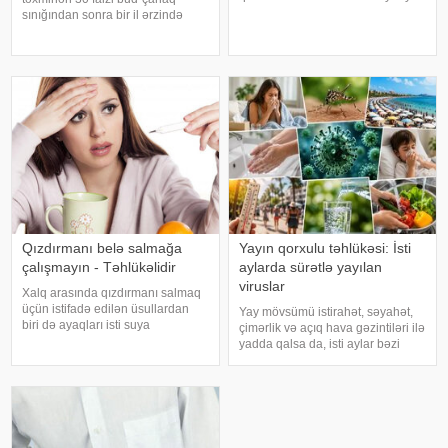
axşam.az-a istinadən bildirir
sınığından sonra bir il ərzində
ki, orqanizmin kifayət qədər
həyatını itirir. xəbər verir ki, bu
vitamin və mineral alması stressin
səbəbdən sümüklərin
təsirlərini azaltmağa kömək edə
möhkəmliyini qorumaq və sınıq
bilər
riskini azaltmaq üçün kalsium, D
vitamini, zülal
Qızdırmanı belə salmağa
Yayın qorxulu təhlükəsi: İsti
çalışmayın - Təhlükəlidir
aylarda sürətlə yayılan
viruslar
Xalq arasında qızdırmanı salmaq
üçün istifadə edilən üsullardan
Yay mövsümü istirahət, səyahət,
biri də ayaqları isti suya
çimərlik və açıq hava gəzintiləri ilə
qoymaqdır. Lakin bu metod hər
yadda qalsa da, isti aylar bəzi
zaman faydalı hesab edilmir və
virus infeksiyalarının yayılması
bəzi hallarda vəziyyəti daha da
üçün əlverişli şərait yarada bilər.
ağırlaşdıra bilər. xəbər verir ki,
Buna səbəb təkcə yüksək
yüksə
temperatur deyil. Açıq havad