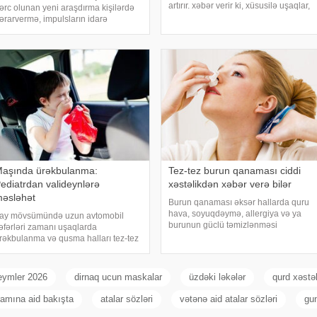
artırır. xəbər verir ki, xüsusilə uşaqlar,
ərc olunan yeni araşdırma kişilərdə
yaşlılar, xroniki xəstəliyi olan şəxslər
ərarvermə, impulsların idarə
və açıq havada çalışanlar daha
lunması və risk qiymətləndirilməsinə
diqqətli olmalıdırlar. Günvurmadan
avabdeh olan beyin nahiyələrinin
qorunma
rta hesabla 32 yaşına qədər inkişa
aşında ürəkbulanma:
Tez-tez burun qanaması ciddi
ediatrdan valideynlərə
xəstəlikdən xəbər verə bilər
əsləhət
Burun qanaması əksər hallarda quru
hava, soyuqdəymə, allergiya və ya
ay mövsümündə uzun avtomobil
burunun güclü təmizlənməsi
əfərləri zamanı uşaqlarda
nəticəsində yaranır və təhlükəli olmur.
rəkbulanma və qusma halları tez-tez
xəbər verir ki, lakin qanama tez-tez
üşahidə olunur. xəbər verir ki,
təkrarlanır, çox olursa və ya çətin
ediatr Jül Fujer bunun beynin
dayanırsa, mütlə
özlərdən və bədənin hərəkətindən
eymler 2026
dirnaq ucun maskalar
üzdəki ləkələr
qurd xəstəl
ələn siqnallar arasındakı
yğunsuzluqda
amına aid bakışta
atalar sözləri
vətənə aid atalar sözləri
gu