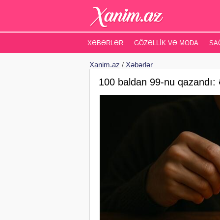
XƏBƏRLƏR
GÖZƏLLIK VƏ MODA
SA
Xanim.az
/
Xəbərlər
100 baldan 99-nu qazandı: