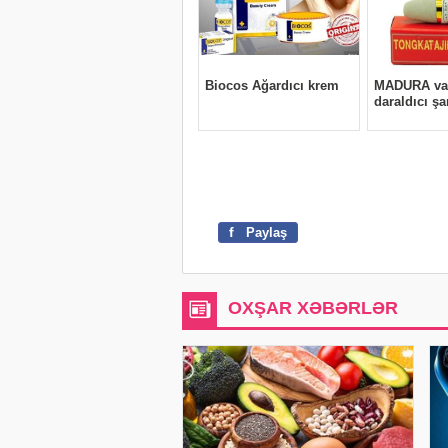
f
Paylaş
OXŞAR XƏBƏRLƏR