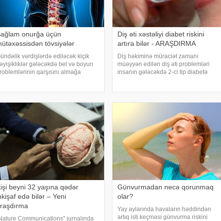
ağlam onurğa üçün
Diş əti xəstəliyi diabet riskini
ütəxəssisdən tövsiyələr
artıra bilər - ARAŞDIRMA
ündəlik vərdişlərdə ediləcək kiçik
Diş həkiminə müraciət zamanı
əyişikliklər gələcəkdə bel və boyun
müəyyən edilən diş əti problemləri
roblemlərinin qarşısını almağa
insanın gələcəkdə 2-ci tip diabetə
ömək edə bilər. xəbər verir ki,
tutulma riski barədə də məlumat verə
ürkiyəli professor Turgut Akgülün
bilər. xəbər verir ki, "The Lancet Public
özlərinə görə, düzgün duruş
Health" jurnalında dərc olunan v
nurğanın sağlam qalmasınd
işi beyni 32 yaşına qədər
Günvurmadan necə qorunmaq
nkişaf edə bilər – Yeni
olar?
raşdırma
Yay aylarında havaların həddindən
artıq isti keçməsi günvurma riskini
Nature Communications" jurnalında