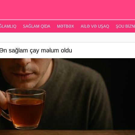
ĞLAMLIQ
SAĞLAM QIDA
MƏTBƏX
AILƏ VƏ UŞAQ
ŞOU BIZN
 Ən sağlam çay məlum oldu