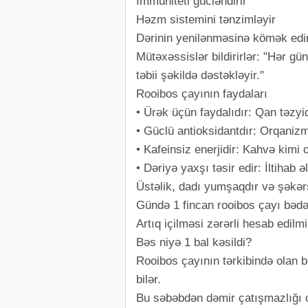
İmmuniteti gücləndirir
Həzm sistemini tənzimləyir
Dərinin yenilənməsinə kömək edi
Mütəxəssislər bildirirlər: "Hər gü
təbii şəkildə dəstəkləyir."
Rooibos çayının faydaları
• Ürək üçün faydalıdır: Qan təzyiqi
• Güclü antioksidantdır: Orqanizm
• Kafeinsiz enerjidir: Kahvə kimi
• Dəriyə yaxşı təsir edir: İltihab 
Üstəlik, dadı yumşaqdır və şəkərsi
Gündə 1 fincan rooibos çayı bədə
Artıq içilməsi zərərli hesab edilm
Bəs niyə 1 bal kəsildi?
Rooibos çayının tərkibində olan b
bilər.
Bu səbəbdən dəmir çatışmazlığı 