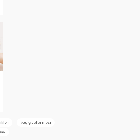
ikləri
baş gicəllənməsi
nay