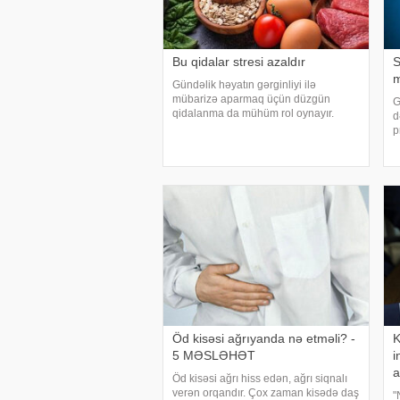
Bu qidalar stresi azaldır
S
m
Gündəlik həyatın gərginliyi ilə
mübarizə aparmaq üçün düzgün
G
qidalanma da mühüm rol oynayır.
d
axşam.az-a istinadən bildirir
p
ki, orqanizmin kifayət qədər vitamin və
k
mineral alması stressin təsirlərini
t
azaltmağa kömək edə bilər
s
o
Öd kisəsi ağrıyanda nə etməli? -
K
5 MƏSLƏHƏT
i
a
Öd kisəsi ağrı hiss edən, ağrı siqnalı
verən orqandır. Çox zaman kisədə daş
"