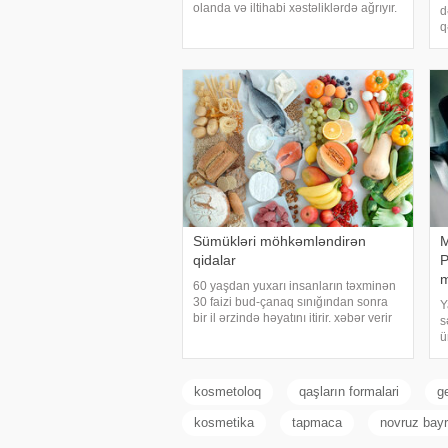
olanda və iltihabi xəstəliklərdə ağrıyır.
d
Kəskin pristuplarda ilk işiniz təcili
q
yardım çağırıb, xəstəxanaya
o
çatmaqdır, bu zaman hətta ağrıkəsic
c
o
Sümükləri möhkəmləndirən
M
qidalar
P
m
60 yaşdan yuxarı insanların təxminən
30 faizi bud-çanaq sınığından sonra
Y
bir il ərzində həyatını itirir. xəbər verir
s
ki, bu səbəbdən sümüklərin
ü
möhkəmliyini qorumaq və sınıq riskini
m
azaltmaq üçün kalsium, D vitamini,
p
zülal
g
kosmetoloq
qaşların formalari
g
g
u
kosmetika
tapmaca
novruz bayr