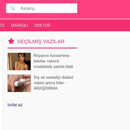
ES
MARAQLI
DOKTOR
SEÇILMIŞ YAZILAR
Röyanın konsertinə
biletlər rekord
müddətdə satılıb bitdi
Diş əti xəstəliyi diabet
riskini artıra bilər -
ARAŞDIRMA
turlar.az