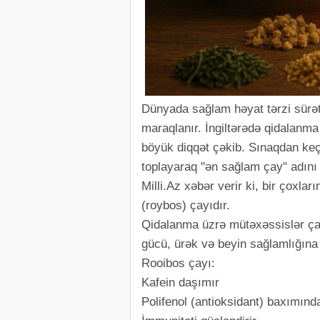
Dünyada sağlam həyat tərzi sürətl
maraqlanır. İngiltərədə qidalanm
böyük diqqət çəkib. Sınaqdan keçi
toplayaraq "ən sağlam çay" adını
Milli.Az xəbər verir ki, bir çoxl
(roybos) çayıdır.
Qidalanma üzrə mütəxəssislər çay
gücü, ürək və beyin sağlamlığına t
Rooibos çayı:
Kafein daşımır
Polifenol (antioksidant) baxımınd