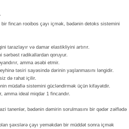
r
n bir fincan rooibos çayı içmək, bədənin detoks sistemini
ni tarazlayır və damar elastikliyini artırır.
i sərbəst radikallardan qoruyur.
 oyandırır, amma əsəbi etmir.
əleyhinə təsiri sayəsində dərinin yaşlanmasını ləngidir.
z də rahat içilir.
nin müdafiə sistemini gücləndirmək üçün kifayətdir.
ir, amma ideal miqdar 1 fincandır.
əzi tanenlər, bədənin dəmirin sorulmasını bir qədər zəiflədə
olan şəxslərə çayı yeməkdən bir müddət sonra içmək