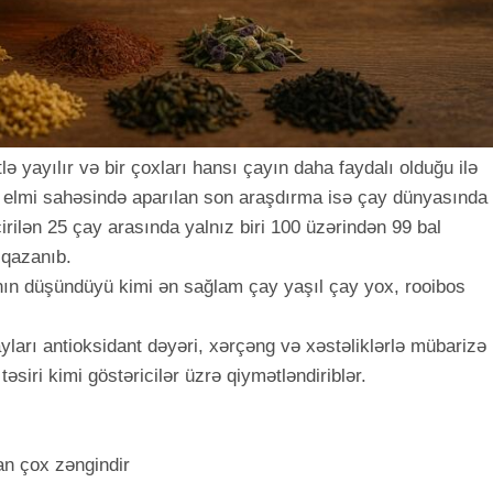
ə yayılır və bir çoxları hansı çayın daha faydalı olduğu ilə
a elmi sahəsində aparılan son araşdırma isə çay dünyasında
rilən 25 çay arasında yalnız biri 100 üzərindən 99 bal
 qazanıb.
arının düşündüyü kimi ən sağlam çay yaşıl çay yox, rooibos
ları antioksidant dəyəri, xərçəng və xəstəliklərlə mübarizə
əsiri kimi göstəricilər üzrə qiymətləndiriblər.
an çox zəngindir