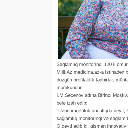
Sağlamlıq monitorinqi 120 il ömü
Milli.Az medicina.az-a istinadən 
düzgün profilaktik tədbirlər, mün
mümkündür.
İ.M.Seçenov adına Birinci Moskva
belə izah edib:
"Uzunömürlülük qocalıqda deyil, 3
sağlamlıq monitorinqi və sağlam hə
O qeyd edib ki, qismən innovati