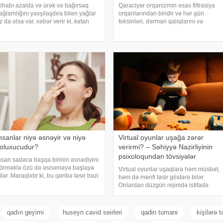
ltihabı azalda və ürək və bağırsaq
Qaraciyər orqanizmin əsas filtrasiya
ağlamlığını yaxşılaşdıra bilən yağlar
orqanlarından biridir və hər gün
z da olsa var. xəbər verir ki, kətan
toksinləri, dərman qalıqlarını və
ağı ənənəvi olaraq işlədici və yara
maddələr mübadiləsi nəticəsində
ağalması üçün istifadə edilən
yaranan tullantıları emal edir.
yüdülmüş və preslənmiş kətan
"Euroonco" federal ekspert onkologiya
oxumlarında
klinikalar
nsanlar niyə əsnəyir və niyə
Virtual oyunlar uşağa zərər
oluxucudur?
verirmi? – Səhiyyə Nazirliyinin
psixoloqundan tövsiyələr
nsan sadəcə başqa birinin əsnədiyini
örməklə özü də əsnəməyə başlaya
Virtual oyunlar uşaqlara həm müsbət,
ilər. Maraqlıdır ki, bu qəribə təsir bəzi
həm də mənfi təsir göstərə bilər.
eyvanlarda da müşahidə olunur.
Onlardan düzgün rejimdə istifadə
arici mediaya istinadən xəbər verir ki,
edildikdə zehni inkişafı dəstəkləsə də,
snəmək insan orqanizminin ən adi
həddindən artıq oynanılması fiziki və
psixoloji problemlərə səbəb ola bilər
qadın geyimi
huseyn cavid seirleri
qadin tumani
kişilərə 