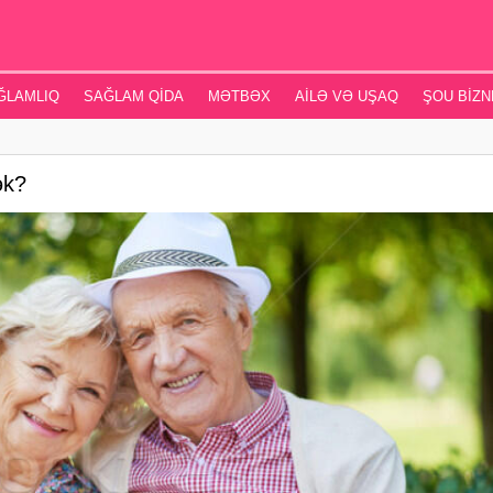
ĞLAMLIQ
SAĞLAM QIDA
MƏTBƏX
AILƏ VƏ UŞAQ
ŞOU BIZN
ək?