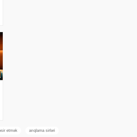
təsir etmək
arıqlama sirləri