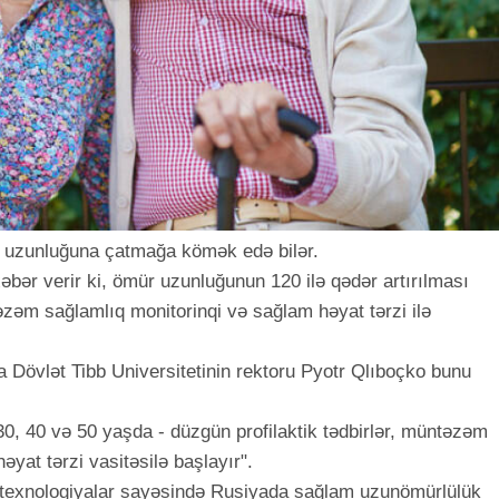
r uzunluğuna çatmağa kömək edə bilər.
xəbər verir ki, ömür uzunluğunun 120 ilə qədər artırılması
təzəm sağlamlıq monitorinqi və sağlam həyat tərzi ilə
 Dövlət Tibb Universitetinin rektoru Pyotr Qlıboçko bunu
0, 40 və 50 yaşda - düzgün profilaktik tədbirlər, müntəzəm
yat tərzi vasitəsilə başlayır".
v texnologiyalar sayəsində Rusiyada sağlam uzunömürlülük