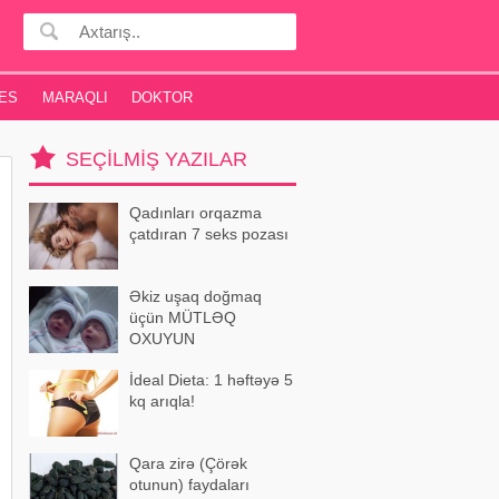
ES
MARAQLI
DOKTOR
SEÇILMIŞ YAZILAR
Qadınları orqazma
çatdıran 7 seks pozası
Əkiz uşaq doğmaq
üçün MÜTLƏQ
OXUYUN
İdeal Dieta: 1 həftəyə 5
kq arıqla!
Qara zirə (Çörək
otunun) faydaları