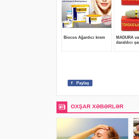
f
Paylaş
OXŞAR XƏBƏRLƏR