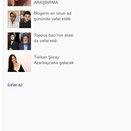
ARAŞDIRMA
Blogerin əri onun ad
günündə vəfat etdib
Toppuş bacı'nın atası
da vəfat etdi
Türkan Şoray
Azərbaycana gələcək
turlar.az