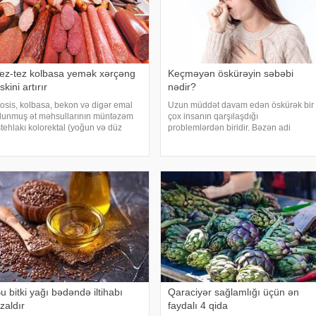
ez-tez kolbasa yemək xərçəng
Keçməyən öskürəyin səbəbi
iskini artırır
nədir?
osis, kolbasa, bekon və digər emal
Uzun müddət davam edən öskürək bir
lunmuş ət məhsullarının müntəzəm
çox insanın qarşılaşdığı
stehlakı kolorektal (yoğun və düz
problemlərdən biridir. Bəzən adi
ağırsaq) xərçəngi riskini artıra bilər.
soyuqdəymədən sonra yaranan
əbər verir ki, bu barədə Rusiya
öskürək həftələrlə davam edə bilər.
əhiyyə Nazirliyinin Milli Kliniki
Lakin öskürəyin səbəbi hər zaman
ndokrinologiy
tənəffüs yolu infeksiyası olmur
u bitki yağı bədəndə iltihabı
Qaraciyər sağlamlığı üçün ən
zaldır
faydalı 4 qida