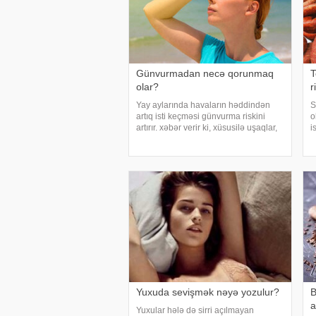
Günvurmadan necə qorunmaq
T
olar?
r
Yay aylarında havaların həddindən
S
artıq isti keçməsi günvurma riskini
o
artırır. xəbər verir ki, xüsusilə uşaqlar,
i
yaşlılar, xroniki xəstəliyi olan şəxslər
b
və açıq havada çalışanlar daha
x
diqqətli olmalıdırlar. Günvurmadan
S
qorunma
E
Yuxuda sevişmək nəyə yozulur?
B
a
Yuxular hələ də sirri açılmayan