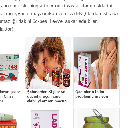
abolomik skrininq artıq xroniki xəstəliklərin risklərini
əl müəyyən etməyə imkan verir və EKQ-lərdən istifadə
azlığı riskini üç-beş il əvvəl aşkar edə bilər.
daktor)