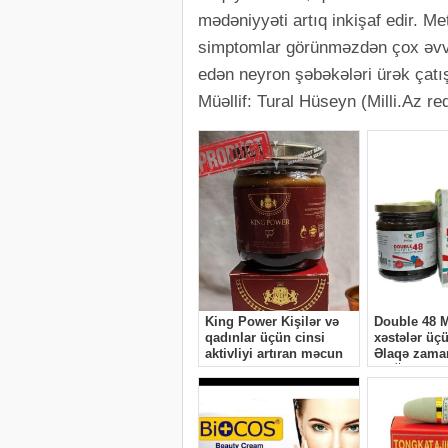
mədəniyyəti artıq inkişaf edir. Met
simptomlar görünməzdən çox əvv
edən neyron şəbəkələri ürək çatışm
Müəllif: Tural Hüseyn (Milli.Az re