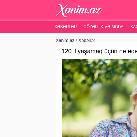
XƏBƏRLƏR
GÖZƏLLIK VƏ MODA
SA
Xanim.az
/
Xəbərlər
120 il yaşamaq üçün nə ed