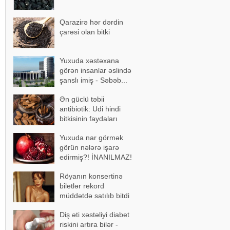
Qarazirə hər dərdin
çarəsi olan bitki
Yuxuda xəstəxana
görən insanlar əslində
şanslı imiş - Səbəb...
Ən güclü təbii
antibiotik: Udi hindi
bitkisinin faydaları
Yuxuda nar görmək
görün nələrə işarə
edirmiş?! İNANILMAZ!
Röyanın konsertinə
biletlər rekord
müddətdə satılıb bitdi
Diş əti xəstəliyi diabet
riskini artıra bilər -