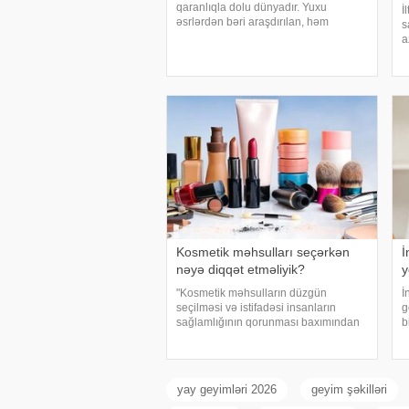
qaranlıqla dolu dünyadır. Yuxu
İ
əsrlərdən bəri araşdırılan, həm
s
alimlərin, həm də mistika ilə məşğul
a
olanların cavabını tapmaq istədiyi
y
tapmacadır. Fərqli və rəngarəng
s
yuxular bəzən də cinsəlikl
ü
t
Kosmetik məhsulları seçərkən
İ
nəyə diqqət etməliyik?
y
"Kosmetik məhsulların düzgün
İ
seçilməsi və istifadəsi insanların
g
sağlamlığının qorunması baxımından
b
mühüm əhəmiyyət daşıyır". xəbər verir
h
ki, bu fikirləri Səhiyyə Nazirliyinin
x
rəsmi "Instagram" hesabınd
ə
yay geyimləri 2026
geyim şəkilləri