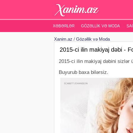
XƏBƏRLƏR
GÖZƏLLIK VƏ MODA
SA
Xanim.az
/
Gözəllik və Moda
2015-ci ilin makiyaj dəbi - F
2015-ci ilin makiyaj dəbini sizlər
Buyurub baxa bilərsiz.