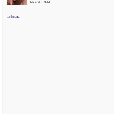
ARAŞDIRMA
turlar.az