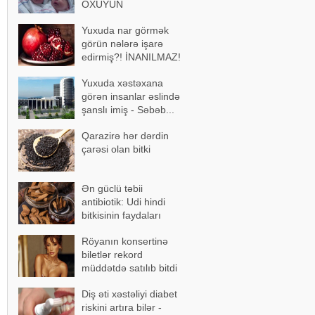
OXUYUN
Yuxuda nar görmək
görün nələrə işarə
edirmiş?! İNANILMAZ!
Yuxuda xəstəxana
görən insanlar əslində
şanslı imiş - Səbəb...
Qarazirə hər dərdin
çarəsi olan bitki
Ən güclü təbii
antibiotik: Udi hindi
bitkisinin faydaları
Röyanın konsertinə
biletlər rekord
müddətdə satılıb bitdi
Diş əti xəstəliyi diabet
riskini artıra bilər -