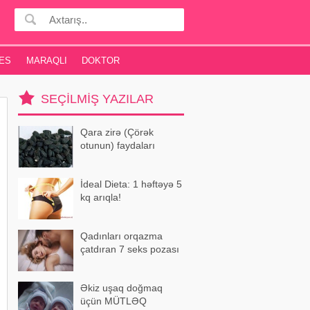
ES
MARAQLI
DOKTOR
SEÇILMIŞ YAZILAR
Qara zirə (Çörək
otunun) faydaları
İdeal Dieta: 1 həftəyə 5
kq arıqla!
Qadınları orqazma
çatdıran 7 seks pozası
Əkiz uşaq doğmaq
üçün MÜTLƏQ