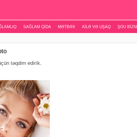
ĞLAMLIQ
SAĞLAM QIDA
MƏTBƏX
AILƏ VƏ UŞAQ
ŞOU BIZN
oto
 üçün təqdim edirik.