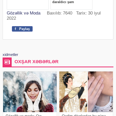
Gözəllik və Moda
Baxılıb: 7640 Tarix: 30 iyul
2022
f
Paylaş
xidmetler
OXŞAR XƏBƏRLƏR
Gözəllik və moda: Qış
Qədim dövrlərdən bu günə