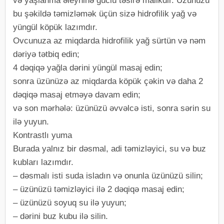
və yaşlanma əleyhinə güclü təsirə malikdir. Üzünüzü
bu şəkildə təmizləmək üçün sizə hidrofilik yağ və
yüngül köpük lazımdır.
Ovcunuza az miqdarda hidrofilik yağ sürtün və nəm
dəriyə tətbiq edin;
4 dəqiqə yağla dərini yüngül masaj edin;
sonra üzünüzə az miqdarda köpük çəkin və daha 2
dəqiqə masaj etməyə davam edin;
və son mərhələ: üzünüzü əvvəlcə isti, sonra sərin su
ilə yuyun.
Kontrastlı yuma
Burada yalnız bir dəsmal, adi təmizləyici, su və buz
kubları lazımdır.
– dəsmalı isti suda isladın və onunla üzünüzü silin;
– üzünüzü təmizləyici ilə 2 dəqiqə masaj edin;
– üzünüzü soyuq su ilə yuyun;
– dərini buz kubu ilə silin.