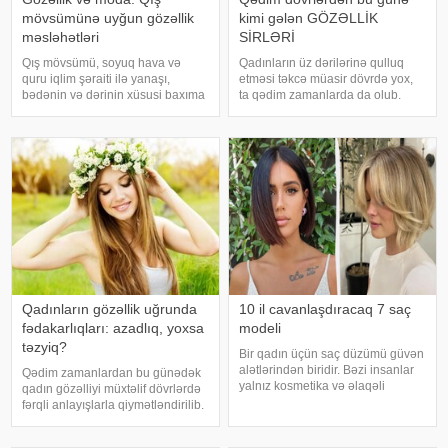
mövsümünə uyğun gözəllik
kimi gələn GÖZƏLLİK
məsləhətləri
SİRLƏRİ
Qış mövsümü, soyuq hava və
Qadınların üz dərilərinə qulluq
quru iqlim şəraiti ilə yanaşı,
etməsi təkcə müasir dövrdə yox,
bədənin və dərinin xüsusi baxıma
ta qədim zamanlarda da olub.
ehtiyacı olduğu bir dövrdür. Bu
Həmin vaxtlar da xanımlar
mövsümdə qadınlar üçün gözəllik
müxtəliv bitkilər və digər təbii
rutinini doğru qurmaq, həm fiziki
vasitələrlə dərilərinə qulluq
baxım, həm də sağlamlıq
ediblər. Belə ki, gül suyu ən çox
baxımında
üstünlü
Qadınların gözəllik uğrunda
10 il cavanlaşdıracaq 7 saç
fədakarlıqları: azadlıq, yoxsa
modeli
təzyiq?
Bir qadın üçün saç düzümü güvən
alətlərindən biridir. Bəzi insanlar
Qədim zamanlardan bu günədək
yalnız kosmetika və əlaqəli
qadın gözəlliyi müxtəlif dövrlərdə
prosedurların görünüşünü
fərqli anlayışlarla qiymətləndirilib.
"cavanlaşdırmağa" kömək edə
Zaman keçdikcə dəyişən gözəllik
biləcəyinə inanırlar. Mütəxəssislər
standartları qadınların öz