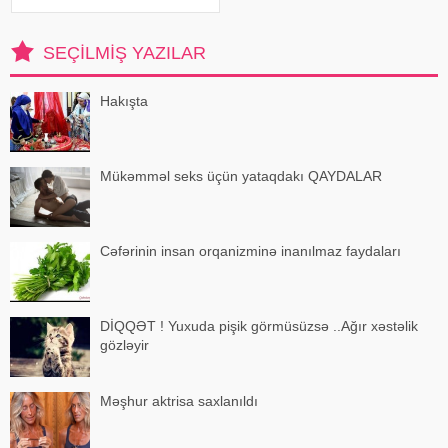
bəli, gümüşü saçları gizlədir,
amma saçların sağlamlığını
korlayır: tellər quruyur, sını
SEÇILMIŞ YAZILAR
Hakışta
Mükəmməl seks üçün yataqdakı QAYDALAR
Cəfərinin insan orqanizminə inanılmaz faydaları
DİQQƏT ! Yuxuda pişik görmüsüzsə ..Ağır xəstəlik
gözləyir
Məşhur aktrisa saxlanıldı