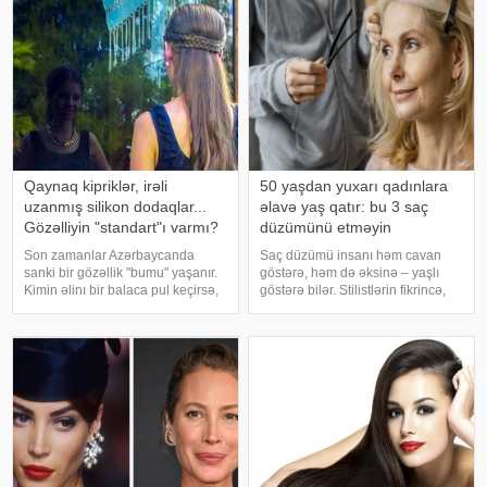
deyirlər ki, düzgün saç düzüm
bədənlərinə, zahiri görünüşlərinə
və şəxsi seçimlərinə münasibətin
Qaynaq kipriklər, irəli
50 yaşdan yuxarı qadınlara
uzanmış silikon dodaqlar...
əlavə yaş qatır: bu 3 saç
Gözəlliyin "standart"ı varmı?
düzümünü etməyin
Son zamanlar Azərbaycanda
Saç düzümü insanı həm cavan
sanki bir gözəllik "bumu" yaşanır.
göstərə, həm də əksinə – yaşlı
Kimin əlinı bir balaca pul keçirsə,
göstərə bilər. Stilistlərin fikrincə,
gözünü dartdırır və ya dodaqlarını
düzgün seçilməmiş saç modeli
şişirdir. Burunlar da eyni cərrahın
qadının xarici görünüşünə mənfi
əlindən çıxdığı üçün hamı bir-
təsir edə bilər. Buna görə də saç
birinə bənzəyir
kəsimi seçərkən diqqətli olma