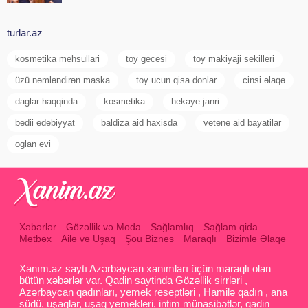
turlar.az
kosmetika mehsullari
toy gecesi
toy makiyaji sekilleri
üzü nəmləndirən maska
toy ucun qisa donlar
cinsi əlaqə
daglar haqqinda
kosmetika
hekaye janri
bedii edebiyyat
baldiza aid haxisda
vetene aid bayatilar
oglan evi
Xəbərlər
Gözəllik və Moda
Sağlamlıq
Sağlam qida
Mətbəx
Ailə və Uşaq
Şou Biznes
Maraqlı
Bizimlə Əlaqə
Xanım.az saytı Azərbaycan xanımları üçün maraqlı olan
bütün xəbərlər var. Qadin saytinda Gözəllik sirrləri ,
Azərbaycan qadınları, yemek reseptləri , Hamilə qadın , ana
südü, uşaqlar, uşaq yemekleri, intim münasibətlər, qadin