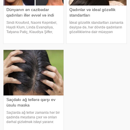
Dünyanın ən cazibədar
Qadınlar və ideal gözəllik
qadınları illər əvvəl və indi
standartları
Sindi Krouford, Naomi Kepmbel,
İdeal gözəllik standartları zamanla
Haydi Klum, Linda Evanqiliya,
dəyişsə də, hər dövrdə qadınların
Tatyana Patiç, Klaudiya Şiffer,
gözəlliklərinə dair müəyyən
Kristi Terlinqton, Karla Bruni 70-
gözləntilər mövcud olub. Bu
80-ci illərin ən çox məşhur
gözləntilər, cəmiyyətin və
modelləri olsalar da, bu günədək
mədəniyyətin tələbləri, media
onlara moda dünyasında böyük
təsiri və sosial strukturların
tələba
yaratdığ
Saçdakı ağ tellərə qarşı ev
üsulu maska
Saçlarda ağ tellər zamanla hər bir
qadında meydana çıxır və onları
dərhal gizlətmək istəyi yaranır.
Lakin salonda tez-tez rənglənmə,