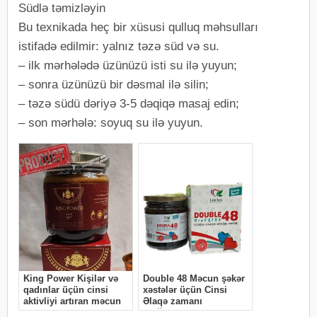
Südlə təmizləyin
Bu texnikada heç bir xüsusi qulluq məhsulları
istifadə edilmir: yalnız təzə süd və su.
– ilk mərhələdə üzünüzü isti su ilə yuyun;
– sonra üzünüzü bir dəsmal ilə silin;
– təzə südü dəriyə 3-5 dəqiqə masaj edin;
– son mərhələ: soyuq su ilə yuyun.