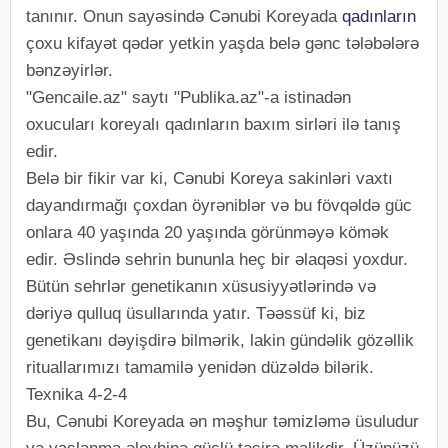
tanınır. Onun sayəsində Cənubi Koreyada
qadınların
çoxu kifayət qədər yetkin yaşda belə gənc tələbələrə
bənzəyirlər.
"Gencaile.az" saytı "Publika.az"-a istinadən
oxucuları koreyalı qadınların baxım sirləri ilə tanış
edir.
Belə bir fikir var ki, Cənubi Koreya sakinləri vaxtı
dayandırmağı çoxdan öyrəniblər və bu fövqəldə güc
onlara 40 yaşında 20 yaşında görünməyə kömək
edir. Əslində sehrin bununla heç bir əlaqəsi yoxdur.
Bütün sehrlər genetikanın xüsusiyyətlərində və
dəriyə qulluq üsullarında yatır. Təəssüf ki, biz
genetikanı dəyişdirə bilmərik, lakin gündəlik gözəllik
rituallarımızı tamamilə yenidən düzəldə bilərik.
Texnika 4-2-4
Bu, Cənubi Koreyada ən məşhur təmizləmə üsuludur