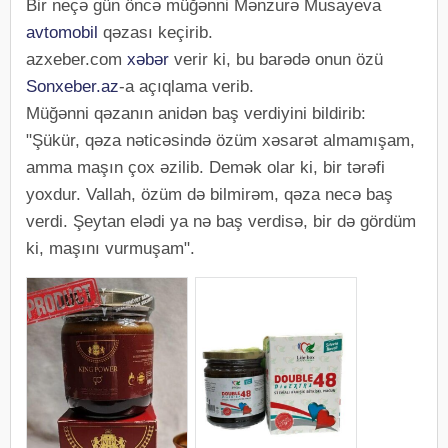
Bir neçə gün öncə müğənni Mənzurə Musayeva
avtomobil
qəzası keçirib.
azxeber.com
xəbər
verir ki, bu barədə onun özü
Sonxeber.az
-a açıqlama verib.
Müğənni qəzanın anidən baş verdiyini bildirib:
"Şükür, qəza nəticəsində özüm xəsarət almamışam,
amma maşın çox əzilib. Demək olar ki, bir tərəfi
yoxdur. Vallah, özüm də bilmirəm, qəza necə baş
verdi. Şeytan elədi ya nə baş verdisə, bir də gördüm
ki, maşını vurmuşam".