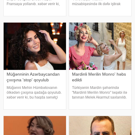
Fransaya yollanıb. xəbər verir ki,
müsabiqəsində ilk dəfə iştirak
cütlük Paris küçələrində əl-ələ
edəcək. xəbər verir ki, bu barədə
gəzərkən obyektivlərə tuş gəliblər.
"Avroviziya"nın rəsmi saytı
Qeyd edək ki, müğənni Zayn
məlumat yayıb. Bildirilib ki,
Malikdən ayrıldıqdan sonra Cicini
Kanada 2015-ci ildə yarışmay
Müğənninin Azərbaycandan
Mardinli Merilin Monro' həbs
çıxışına 'stop' qoyulub
edildi
Müğənni Mehin Hümbətovanın
Türkiyənin Mardin şəhərində
ölkədən çıxışına qadağa qoyulub.
"Mardinli Merilin Monro" ləqəbi ilə
xəbər verir ki, bu haqda sənətçi
tanınan Melek Akarmut saxlanılıb.
özü məlumat yayıb. O bildirib ki,
50 yaşlı Melek Akarmutun sosial
yay tətilinə də heç yerə gedə
media hesabında 15 iyul 2016-cı
bilmir:. "2 aydır ölkədən çıxa
il çevriliş cəhdi ilə bağlı cinayət
bilmirəm. "Stop"u
tərkibli olduğ