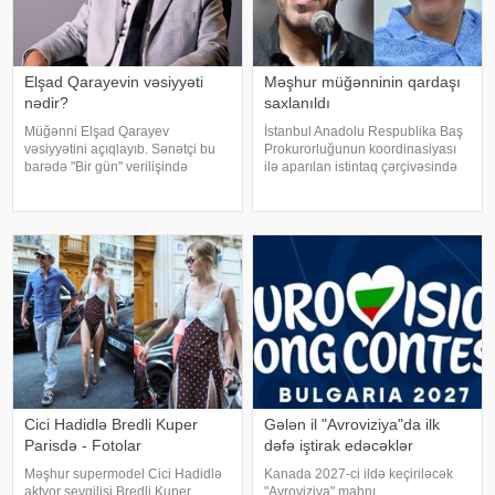
Elşad Qarayevin vəsiyyəti
Məşhur müğənninin qardaşı
nədir?
saxlanıldı
Müğənni Elşad Qarayev
İstanbul Anadolu Respublika Baş
vəsiyyətini açıqlayıb. Sənətçi bu
Prokurorluğunun koordinasiyası
barədə "Bir gün" verilişində
ilə aparılan istintaq çərçivəsində
danışıb. "Hər dəfə rayona gələndə
Şile Bələdiyyəsinə dair yeni
qardaşlarımın məzarını ziyarət
əməliyyat keçirilib. xəbər verir ki,
edirəm. Bu dünyadan hamımız
İstanbul və İzmir şəhərlərində eyni
köçəcəyik. Amma köçməyin d
vaxtda həyata keçirilə
Cici Hadidlə Bredli Kuper
Gələn il "Avroviziya"da ilk
Parisdə - Fotolar
dəfə iştirak edəcəklər
Məşhur supermodel Cici Hadidlə
Kanada 2027-ci ildə keçiriləcək
aktyor sevgilisi Bredli Kuper
"Avroviziya" mahnı