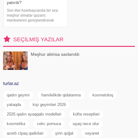
yatırıb?
Son illər Azərbaycanda bir sıra
məşhur simalar qazanc
mənbələrini genişləndirərək
müxtəlif sahələrə sərmayə
yatırırlar. Onların arasında
restoran, kafe, geyim, gözəllik və
SEÇILMIŞ YAZILAR
qida sektorunda fəaliyyət
göstərən, öz adları il
Məşhur aktrisa saxlanıldı
turlar.az
qadın geyimi
hamilelikde qidalanma
kosmetoloq
yataqda
kişi geyimləri 2026
2026 qadın ayaqqabı modelləri
küftə reseptləri
kosmetika
cekc pornuxa
uşaq nece olur
azerb clpaq qadinlari
şirin qoğal
xeyanet