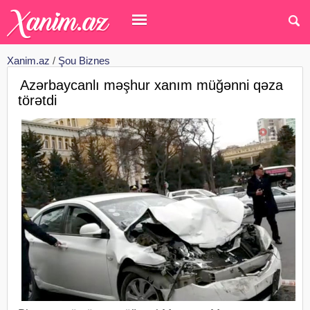
Xanim.az
/
Şou Biznes
Azərbaycanlı məşhur xanım müğənni qəza
törətdi