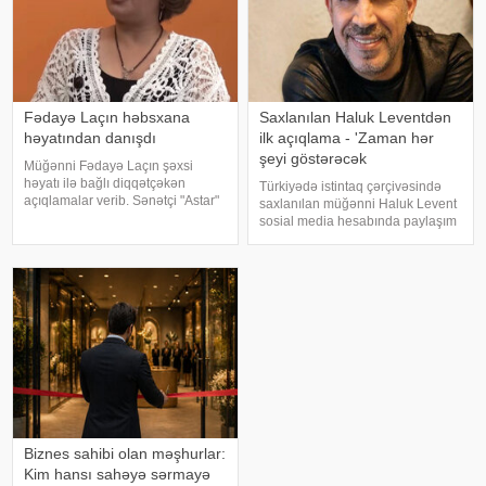
Fədayə Laçın həbsxana
Saxlanılan Haluk Leventdən
həyatından danışdı
ilk açıqlama - 'Zaman hər
şeyi göstərəcək
Müğənni Fədayə Laçın şəxsi
həyatı ilə bağlı diqqətçəkən
Türkiyədə istintaq çərçivəsində
açıqlamalar verib. Sənətçi "Astar"
saxlanılan müğənni Haluk Levent
yutub layihəsində ailəsində
sosial media hesabında paylaşım
yaşadığı çətinliklərdən danışıb.
edərək haqqında yayılan iddialara
F.Laçın bildirib ki, atası anasına
münasibət bildirib. Türkiyə
xəyanət etdikdən sonra
mətbuatına istinadən xəbər verir
valideynlər
ki, Levent şəxsi həyatı ilə Ahba
Biznes sahibi olan məşhurlar:
Kim hansı sahəyə sərmayə