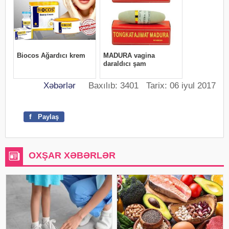
Xəbərlər
Baxılıb: 3401 Tarix: 06 iyul 2017
f
Paylaş
OXŞAR XƏBƏRLƏR