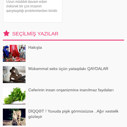
Uzun müddət davam edən
öskürək bir çox insanın
qarşılaşdığı problemlərdən biridir.
Bəzən adi soyuqdəymədən sonra
yaranan öskürək həftələrlə davam
edə bilər. Lakin öskürəyin səbəbi
hər zaman tənəffüs yolu
SEÇILMIŞ YAZILAR
infeksiyası olmur
Hakışta
Mükəmməl seks üçün yataqdakı QAYDALAR
Cəfərinin insan orqanizminə inanılmaz faydaları
DİQQƏT ! Yuxuda pişik görmüsüzsə ..Ağır xəstəlik
gözləyir