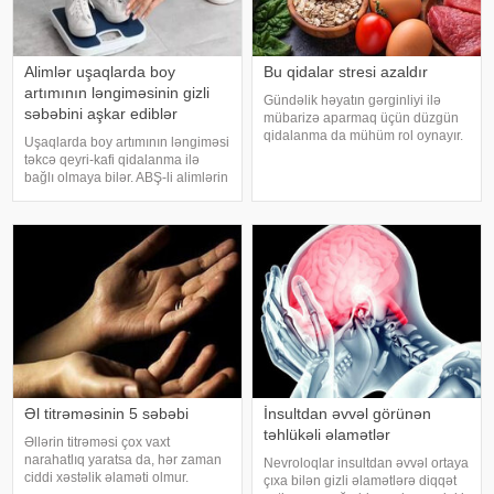
Alimlər uşaqlarda boy
Bu qidalar stresi azaldır
artımının ləngiməsinin gizli
Gündəlik həyatın gərginliyi ilə
səbəbini aşkar ediblər
mübarizə aparmaq üçün düzgün
qidalanma da mühüm rol oynayır.
Uşaqlarda boy artımının ləngiməsi
axşam.az-a istinadən bildirir
təkcə qeyri-kafi qidalanma ilə
ki, orqanizmin kifayət qədər
bağlı olmaya bilər. ABŞ-li alimlərin
vitamin və mineral alması stressin
yeni araşdırması göstərib ki,
təsirlərini azaltmağa kömək edə
bağırsaq mikrobiomundakı bəzi
bilər
bakteriyalar hələ ana bətnində
olarkən körpənin inkişafın
Əl titrəməsinin 5 səbəbi
İnsultdan əvvəl görünən
təhlükəli əlamətlər
Əllərin titrəməsi çox vaxt
narahatlıq yaratsa da, hər zaman
Nevroloqlar insultdan əvvəl ortaya
ciddi xəstəlik əlaməti olmur.
çıxa bilən gizli əlamətlərə diqqət