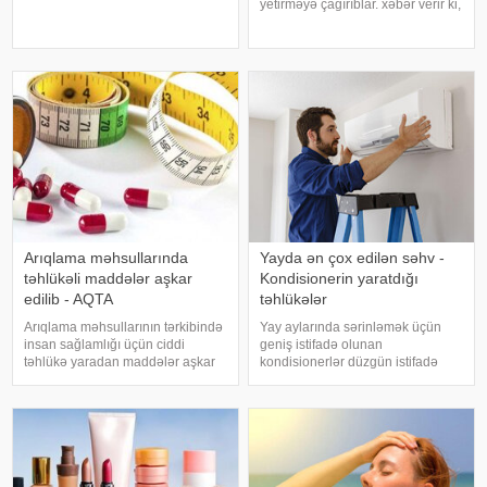
Mütəxəssislərin sözlərinə görə,
yetirməyə çağırıblar. xəbər verir ki,
bəzi hallarda bu vəziyyət gündəlik
insult bəzi hallarda qəfil baş
faktorlarla bağlı olur və aradan
vermir və beyin günlər, hətta
qalxa bilər. Fransız mətbuatın
həftələr əvvəl müəyyən siqnallar
verə bilər. Lakin b
Arıqlama məhsullarında
Yayda ən çox edilən səhv -
təhlükəli maddələr aşkar
Kondisionerin yaratdığı
edilib - AQTA
təhlükələr
Arıqlama məhsullarının tərkibində
Yay aylarında sərinləmək üçün
insan sağlamlığı üçün ciddi
geniş istifadə olunan
təhlükə yaradan maddələr aşkar
kondisionerlər düzgün istifadə
edilib. xəbər verir ki, bunu
edilmədikdə müxtəlif sağlamlıq
Azərbaycan Respublikasının Qida
problemlərinə səbəb ola bilər.
Təhlükəsizliyi Agentliyinin (AQTA)
xəbər verir ki, ani temperatur
Qida təhlükəsizliyi şöbəsinin
dəyişiklikləri, quru hava və
müdir
baxımsız kondisionerlərd