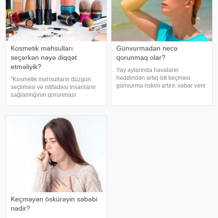
Kosmetik məhsulları
Günvurmadan necə
seçərkən nəyə diqqət
qorunmaq olar?
etməliyik?
Yay aylarında havaların
həddindən artıq isti keçməsi
"Kosmetik məhsulların düzgün
günvurma riskini artırır. xəbər verir
seçilməsi və istifadəsi insanların
ki, xüsusilə uşaqlar, yaşlılar,
sağlamlığının qorunması
xroniki xəstəliyi olan şəxslər və
baxımından mühüm əhəmiyyət
açıq havada çalışanlar daha
daşıyır". xəbər verir ki, bu fikirləri
diqqətli olmalıdırlar.
Səhiyyə Nazirliyinin rəsmi
Günvurmadan qorunma
"Instagram" hesabınd
Keçməyən öskürəyin səbəbi
nədir?