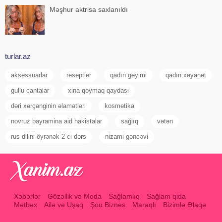
Məşhur aktrisa saxlanıldı
turlar.az
aksessuarlar
reseptler
qadın geyimi
qadın xəyanət
gullu cantalar
xina qoymaq qaydasi
dəri xərçənginin əlamətləri
kosmetika
novruz bayramina aid hakistalar
sağlıq
vətən
rus dilini öyrənək 2 ci dərs
nizami gəncəvi
Xəbərlər
Gözəllik və Moda
Sağlamlıq
Sağlam qida
Mətbəx
Ailə və Uşaq
Şou Biznes
Maraqlı
Bizimlə Əlaqə