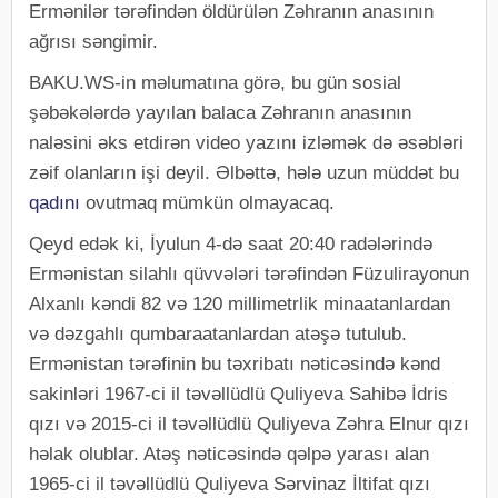
Ermənilər tərəfindən öldürülən Zəhranın anasının
ağrısı səngimir.
BAKU.WS-in məlumatına görə, bu gün sosial
şəbəkələrdə yayılan balaca Zəhranın anasının
naləsini əks etdirən video yazını izləmək də əsəbləri
zəif olanların işi deyil. Əlbəttə, hələ uzun müddət bu
qadını
ovutmaq mümkün olmayacaq.
Qeyd edək ki, İyulun 4-də saat 20:40 radələrində
Ermənistan silahlı qüvvələri tərəfindən Füzulirayonun
Alxanlı kəndi 82 və 120 millimetrlik minaatanlardan
və dəzgahlı qumbaraatanlardan atəşə tutulub.
Ermənistan tərəfinin bu təxribatı nəticəsində kənd
sakinləri 1967-ci il təvəllüdlü Quliyeva Sahibə İdris
qızı və 2015-ci il təvəllüdlü Quliyeva Zəhra Elnur qızı
həlak olublar. Atəş nəticəsində qəlpə yarası alan
1965-ci il təvəllüdlü Quliyeva Sərvinaz İltifat qızı