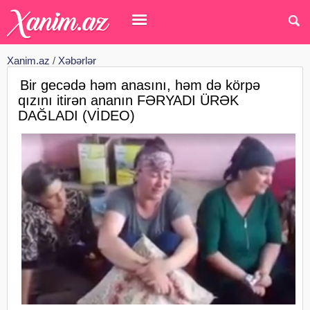
Xanim.az
/
Xəbərlər
Bir gecədə həm anasını, həm də körpə
qızını itirən ananın FƏRYADI ÜRƏK
DAĞLADI (VİDEO)