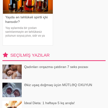
Yayda ən təhlükəli spirtli içki
hansıdır?
Yay aylarında bir çoxları
sərinlənməyin ən təhlükəsiz
yolunun soyuq pivə, sidr və ya
şirin kokteyl içmək olduğunu
düşünür. Güclü spirtli içkilərdən
istidə uzaq durmağa çalışsalar da,
az alkoqollu içkilər çox vaxt
SEÇILMIŞ YAZILAR
zərərsi
Qadınları orqazma çatdıran 7 seks pozası
Əkiz uşaq doğmaq üçün MÜTLƏQ OXUYUN
İdeal Dieta: 1 həftəyə 5 kq arıqla!