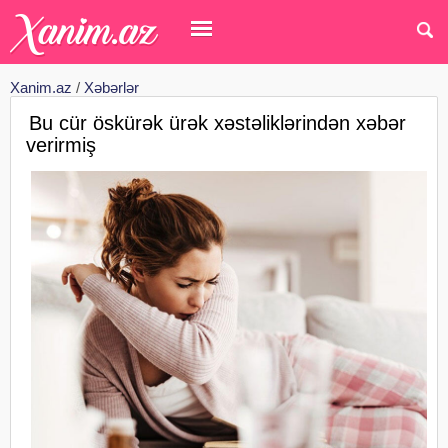
Xanim.az
/
Xəbərlər
Bu cür öskürək ürək xəstəliklərindən xəbər
verirmiş