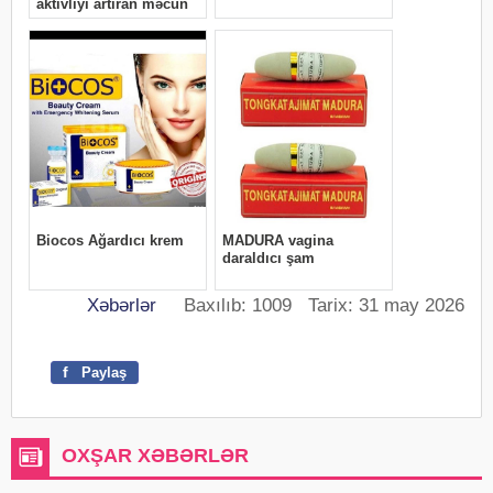
Xəbərlər
Baxılıb: 1009 Tarix: 31 may 2026
f
Paylaş
OXŞAR XƏBƏRLƏR