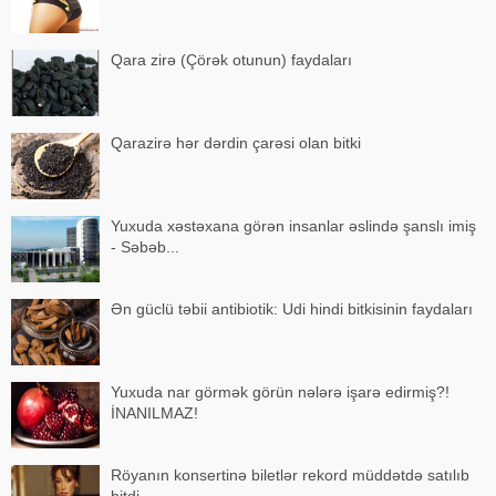
Qara zirə (Çörək otunun) faydaları
Qarazirə hər dərdin çarəsi olan bitki
Yuxuda xəstəxana görən insanlar əslində şanslı imiş
- Səbəb...
Ən güclü təbii antibiotik: Udi hindi bitkisinin faydaları
Yuxuda nar görmək görün nələrə işarə edirmiş?!
İNANILMAZ!
Röyanın konsertinə biletlər rekord müddətdə satılıb