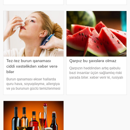
pristuplarda ilk işiniz təcili yardım
hindi bitkisidir. Udi hindinin
çağırıb, xəstəxanaya çatmaqdır,
faydaları saymaqla bitmir. Bəs udi
bu zaman hətta ağrıkəsic
hindi bitkisi nədir?. xəbər verir ki,
ə
Tez-tez burun qanaması
Qarpız bu şəxslərə olmaz
ciddi xəstəlikdən xəbər verə
Qarpızın həddindən artıq qəbulu
bilər
bəzi insanlar üçün sağlamlıq riski
yarada bilər. xəbər verir ki, rusiyalı
Burun qanaması əksər hallarda
diyetoloq Olqa Yamilovanın
quru hava, soyuqdəymə, allergiya
sözlərinə görə, xüsusilə böyrək və
və ya burunun güclü təmizlənməsi
şəkərli diabet xəstələri bu
nəticəsində yaranır və təhlükəli
meyvəni ehtiyatla istehla
olmur. xəbər verir ki, lakin qanama
tez-tez təkrarlanır, çox olursa və
ya çətin dayanırsa, mütlə