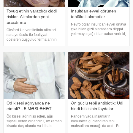
Toyuq ətinin yaratdığı ciddi
İnsultdan əvvəl görünən
risklər: Alimlərdən yeni
təhlükəli əlamətlər
araşdırma
Nevroloqlar insultdan əvvəl ortaya
çıxa bilən gizli əlamətlərə diqqət
Oksford Universitetinin alimləri
yetirməyə çağırıblar. xəbər verir ki,
sənaye üsulu ilə fəaliyyət
insult bəzi hallarda qəfil baş
göstərən quşçuluq fermalarının
vermir və beyin günlər, hətta
təhlükəli bakteriyaların yayılması
həftələr əvvəl müəyyən siqnallar
baxımından ciddi risk daşıya
verə bilər. Lakin b
biləcəyini bildiriblər. xəbər verir ki,
araşdırma zamanı son 45 i
Öd kisəsi ağrıyanda nə
Ən güclü təbii antibiotik: Udi
etməli? - 5 MƏSLƏHƏT
hindi bitkisinin faydaları
Öd kisəsi ağrı hiss edən, ağrı
Pandemiyada insanların
siqnalı verən orqandır. Çox zaman
immuniteti gücləndirən təbii
kisədə daş olanda və iltihabi
məhsullara marağı da artdı. Bu
xəstəliklərdə ağrıyır. Kəskin
qidalardan ən önəmlisi isə udi