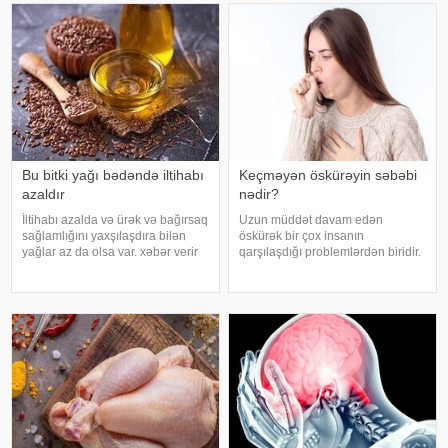
Bu bitki yağı bədəndə iltihabı
Keçməyən öskürəyin səbəbi
azaldır
nədir?
İltihabı azalda və ürək və bağırsaq
Uzun müddət davam edən
sağlamlığını yaxşılaşdıra bilən
öskürək bir çox insanın
yağlar az da olsa var. xəbər verir
qarşılaşdığı problemlərdən biridir.
ki, kətan yağı ənənəvi olaraq
Bəzən adi soyuqdəymədən sonra
işlədici və yara sağalması üçün
yaranan öskürək həftələrlə davam
istifadə edilən üyüdülmüş və
edə bilər. Lakin öskürəyin səbəbi
preslənmiş kətan toxumlarında
hər zaman tənəffüs yolu
infeksiyası olmur