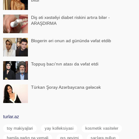
bitdi
Diş əti xəstəliyi diabet riskini artıra bilər -
ARAŞDIRMA
Blogerin əri onun ad günündə vəfat etdib
Toppuş bacı'nın atası da vəfat etdi
Türkan Şoray Azərbaycana gələcək
turlar.az
toy makiyajlari
yay kolleksiyasi
kosmetik vasiteler
hamilə qadın nə yeməli
qış geyimi
saçlara qulluq