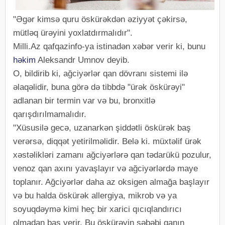
"Əgər kimsə quru öskürəkdən əziyyət çəkirsə,
mütləq ürəyini yoxlatdırmalıdır".
Milli.Az qafqazinfo-ya istinadən xəbər verir ki, bunu
həkim
Aleksandr Umnov deyib.
O, bildirib ki, ağciyərlər qan dövranı sistemi ilə
əlaqəlidir, buna görə də tibbdə "ürək öskürəyi"
adlanan bir termin var və bu, bronxitlə
qarışdırılmamalıdır.
"Xüsusilə gecə, uzanarkən şiddətli öskürək baş
verərsə, diqqət yetirilməlidir. Belə ki. müxtəlif ürək
xəstəlikləri zamanı ağciyərlərə qan tədarükü pozulur,
venoz qan axını yavaşlayır və ağciyərlərdə maye
toplanır. Ağciyərlər daha az oksigen almağa başlayır
və bu halda öskürək allergiya, mikrob və ya
soyuqdəymə kimi heç bir xarici qıcıqlandırıcı
olmadan baş verir. Bu öskürəyin səbəbi qanın