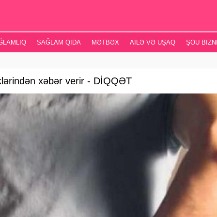
ĞLAMLIQ
SAĞLAM QIDA
MƏTBƏX
AILƏ VƏ UŞAQ
ŞOU BIZN
klərindən xəbər verir - DİQQƏT