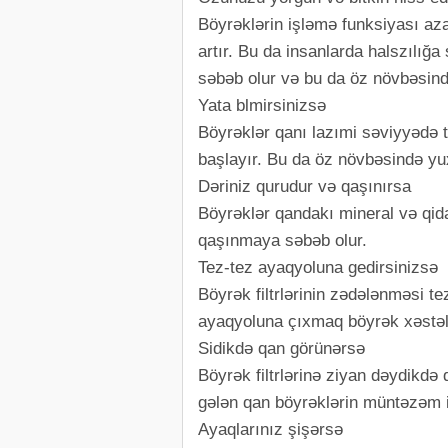
Böyrəklərin işləmə funksiyası az
artır. Bu da insanlarda halszılığ
səbəb olur və bu da öz növbəsində 
Yata blmirsinizsə
Böyrəklər qanı lazımi səviyyədə 
başlayır. Bu da öz növbəsində yu
Dəriniz qurudur və qaşınırsa
Böyrəklər qandakı mineral və qid
qaşınmaya səbəb olur.
Tez-tez ayaqyoluna gedirsinizsə
Böyrək filtrlərinin zədələnməsi te
ayaqyoluna çıxmaq böyrək xəstəliy
Sidikdə qan görünərsə
Böyrək filtrlərinə ziyan dəydikdə 
gələn qan böyrəklərin müntəzəm iş
Ayaqlarınız şişərsə