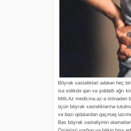
Böyrək xəstəlikləri adətən heç bi
isə sidikdə qan və şiddətli ağrı 
Milli.Az medicina.az-a istinadən b
üçün böyrək xəstəliklərinə tutu
və bəzi qidalardan qaçmaq lazımd
Bəs böyrək xəstəliyinin əlamətləri
Özünüzü yorğun və bitkin hiss ed