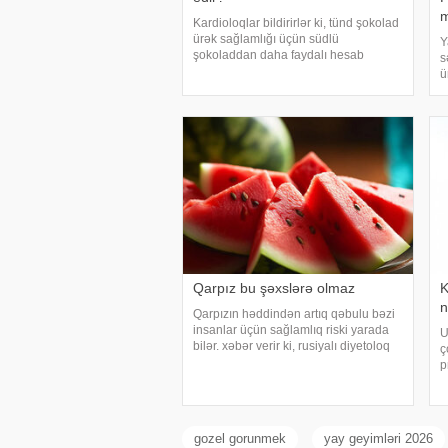
m
Kardioloqlar bildirirlər ki, tünd şokolad
ürək sağlamlığı üçün südlü
Y
şokoladdan daha faydalı hesab
s
olunur. Bunun əsas səbəbi kakaonun
ü
tərkibində olan flavanollar, güclü
m
antioksidant maddələrdir. -a istinadən
p
bildirir ki
g
g
u
Qarpız bu şəxslərə olmaz
K
n
Qarpızın həddindən artıq qəbulu bəzi
insanlar üçün sağlamlıq riski yarada
U
bilər. xəbər verir ki, rusiyalı diyetoloq
ç
Olqa Yamilovanın sözlərinə görə,
p
xüsusilə böyrək və şəkərli diabet
s
xəstələri bu meyvəni ehtiyatla istehla
ö
L
t
gozel gorunmek
yay geyimləri 2026