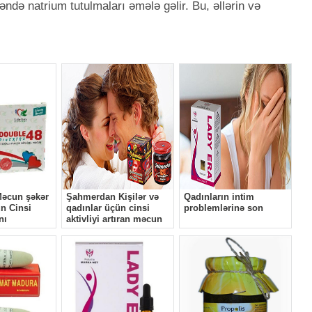
ndə natrium tutulmaları əmələ gəlir. Bu, əllərin və