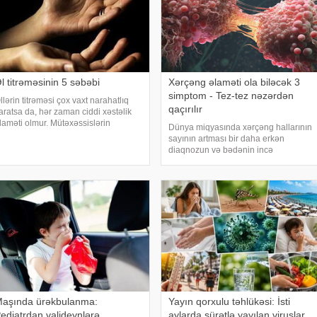
l titrəməsinin 5 səbəbi
Xərçəng əlaməti ola biləcək 3
simptom - Tez-tez nəzərdən
llərin titrəməsi çox vaxt narahatlıq
qaçırılır
aratsa da, hər zaman ciddi xəstəlik
laməti olmur. Mütəxəssislərin
Dünya miqyasında xərçəng hallarının
özlərinə görə, bəzi hallarda bu
sayının artması bir daha erkən
əziyyət gündəlik faktorlarla bağlı olur
diaqnozun və bədənin incə
ə aradan qalxa bilər. Fransız
xəbərdarlıq əlamətlərinin düzgün şərh
ətbuatın
edilməsinin vacibliyini vurğulayır.
Məşhur inancın əksinə olaraq,
xərçəng növləri həmişə ağı
aşında ürəkbulanma:
Yayın qorxulu təhlükəsi: İsti
ediatrdan valideynlərə
aylarda sürətlə yayılan viruslar