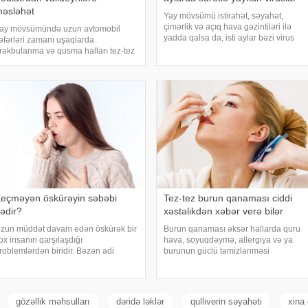
əsləhət
Yay mövsümü istirahət, səyahət,
çimərlik və açıq hava gəzintiləri ilə
ay mövsümündə uzun avtomobil
yadda qalsa da, isti aylar bəzi virus
əfərləri zamanı uşaqlarda
infeksiyalarının yayılması üçün
rəkbulanma və qusma halları tez-tez
əlverişli şərait yarada bilər. Buna
üşahidə olunur. xəbər verir ki,
səbəb təkcə yüksək temperatur deyil.
ediatr Jül Fujer bunun beynin
Açıq havad
özlərdən və bədənin hərəkətindən
ələn siqnallar arasındakı
yğunsuzluqda
eçməyən öskürəyin səbəbi
Tez-tez burun qanaması ciddi
ədir?
xəstəlikdən xəbər verə bilər
zun müddət davam edən öskürək bir
Burun qanaması əksər hallarda quru
ox insanın qarşılaşdığı
hava, soyuqdəymə, allergiya və ya
roblemlərdən biridir. Bəzən adi
burunun güclü təmizlənməsi
oyuqdəymədən sonra yaranan
nəticəsində yaranır və təhlükəli olmur.
skürək həftələrlə davam edə bilər.
xəbər verir ki, lakin qanama tez-tez
akin öskürəyin səbəbi hər zaman
təkrarlanır, çox olursa və ya çətin
ənəffüs yolu infeksiyası olmur
dayanırsa, mütlə
gözəllik məhsulları
dəridə ləklər
qulliverin səyahəti
xina