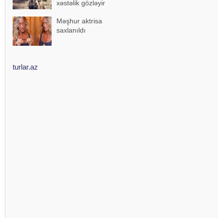
xəstəlik gözləyir
Məşhur aktrisa
saxlanıldı
turlar.az