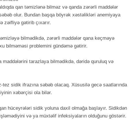
aldıqda qan təmizlənə bilməz və qanda zərərli maddələr
a səbəb olur. Bundan başqa böyrək xəstəlikləri anemiyaya
zəifliyə gətirib çıxarır.
təmizləyə bilmədikdə, zərərli maddələr qana keçməyə
xu bilməməsi problemini gündəmə gətirir.
a maddələrini tarazlaya bilmədikdə, dəridə quruluq və
z-tez sidik ifrazına səbəb olacaq. Xüsusilə gecə saatlarında
inin xəbərçisi ola bilər.
qan hüceyrələri sidik yoluna daxil olmağa başlayır. Sidikdən
ləmədiyini və ya müxtəlif infeksiyaların olduğunu göstərir.