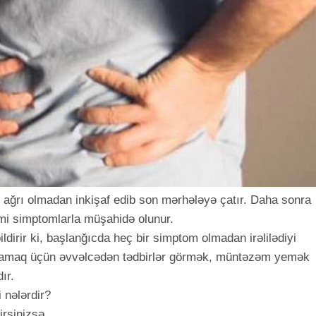
r ağrı olmadan inkişaf edib son mərhələyə çatır. Daha sonra
kimi simptomlarla müşahidə olunur.
ildirir ki, başlanğıcda heç bir simptom olmadan irəlilədiyi
lmamaq üçün əvvəlcədən tədbirlər görmək, müntəzəm yemək
ır.
 nələrdir?
irsinizsə