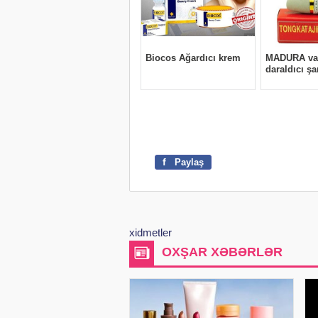
f
Paylaş
xidmetler
OXŞAR XƏBƏRLƏR