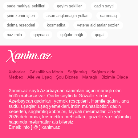
sade makiyaj sekilleri
geyim şəkilləri
qadin sayti
şirin xəmir işləri
asan ariqlamagin yollari
sarımsaq
dolma reseptleri
kosmetika
vetene aid atalar sozleri
naz mila
qaynana
qoğalın nağlı
qogal
Xəbərlər
Gözəllik və Moda
Sağlamlıq
Sağlam qida
Mətbəx
Ailə və Uşaq
Şou Biznes
Maraqlı
Bizimlə Əlaqə
Xanım.az saytı Azərbaycan xanımları üçün maraqlı olan
bütün xəbərlər var. Qadin saytinda Gözəllik sirrləri ,
Azərbaycan qadınları, yemek reseptləri , Hamilə qadın , ana
südü, uşaqlar, uşaq yemekleri, intim münasibətlər, qadin
xeberleri, sağlamlıq xəbərləri, faydalı melumatlar, ən yeni
2026 deb moda, kosmetika mehsullari , gozellik və sağlamlıq
haqqında məlumatlar ala bilərsiz.
Email: info [ @ ] xanim.az