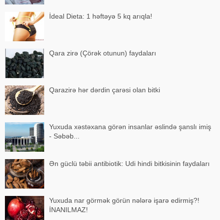
İdeal Dieta: 1 həftəyə 5 kq arıqla!
Qara zirə (Çörək otunun) faydaları
Qarazirə hər dərdin çarəsi olan bitki
Yuxuda xəstəxana görən insanlar əslində şanslı imiş
- Səbəb...
Ən güclü təbii antibiotik: Udi hindi bitkisinin faydaları
Yuxuda nar görmək görün nələrə işarə edirmiş?!
İNANILMAZ!