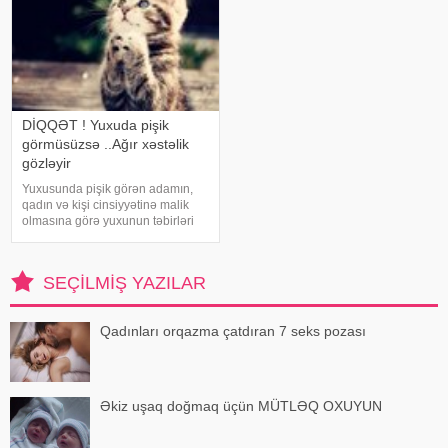
DİQQƏT ! Yuxuda pişik
görmüsüzsə ..Ağır xəstəlik
gözləyir
Yuxusunda pişik görən adamın,
qadın və kişi cinsiyyətinə malik
olmasına görə yuxunun təbirləri
dəyişir. Əgər bu yuxunu görən
adam bir kişisə, bu kişinin normal
həyatında diqqətsiz bir şəxsiyyətə
SEÇILMIŞ YAZILAR
sahib olduğu, ətrafındak
Qadınları orqazma çatdıran 7 seks pozası
Əkiz uşaq doğmaq üçün MÜTLƏQ OXUYUN