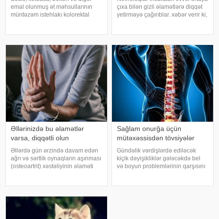
emal olunmuş ət məhsullarının
çıxa bilən gizli əlamətlərə diqqət
müntəzəm istehlakı kolorektal
yetirməyə çağırıblar. xəbər verir ki,
(yoğun və düz bağırsaq) xərçəngi
insult bəzi hallarda qəfil baş
riskini artıra bilər. xəbər verir ki, bu
vermir və beyin günlər, hətta
barədə Rusiya Səhiyyə
həftələr əvvəl müəyyən siqnallar
Nazirliyinin Milli Kliniki
verə bilər. Lakin b
Endokrinologiy
Əllərinizdə bu əlamətlər
Sağlam onurğa üçün
varsa, diqqətli olun
mütəxəssisdən tövsiyələr
Əllərdə gün ərzində davam edən
Gündəlik vərdişlərdə ediləcək
ağrı və sərtlik oynaqların aşınması
kiçik dəyişikliklər gələcəkdə bel
(osteoartrit) xəstəliyinin əlaməti
və boyun problemlərinin qarşısını
ola bilər. Bu xəstəlik oynaqları
almağa kömək edə bilər. xəbər
qoruyan qığırdağın zamanla
verir ki, türkiyəli professor Turgut
nazilməsi və aşınması nəticəsində
Akgülün sözlərinə görə, düzgün
yaranır. xəbər verir ki
duruş onurğanın sağlam
qalmasınd