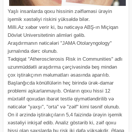
Yaşlı insanlarda qoxu hissinin zəifləməsi ürəyin
işemik xəstəliyi riskini yüksəldə bilər.
Milli.Az xəbər verir ki, bu nəticəyə ABŞ-ın Miçiqan
Dövlət Universitetinin alimləri gəlib.
Araşdırmanın nəticələri "JAMA Otolaryngology"
jurnalında dərc olunub.
Tədqiqat "Atherosclerosis Risk in Communities" adlı
uzunmüddətli araşdırma çərçivəsində beş mindən
çox iştirakçının məlumatları əsasında aparılıb.
Başlanğıcda könüllülərin heç birində ürək-damar
problemi aşkarlanmayıb. Onların qoxu hissi 12
müxtəlif qoxudan ibarət testlə qiymətləndirilib və
nəticələr "yaxşı", "orta" və "zəif" kimi təsnif olunub.
On il ərzində iştirakçıların 5,4 faizində ürəyin işemik
xəstəliyi inkişaf edib. Analiz göstərib ki, zəif qoxu
hissi olan şəxslərdə bu risk iki dəfə yüksəkdir. Əlaqə