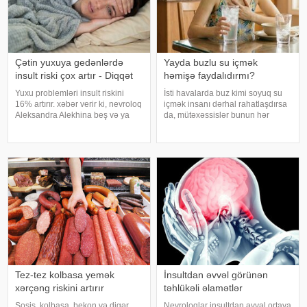
Çətin yuxuya gedənlərdə
Yayda buzlu su içmək
insult riski çox artır - Diqqət
həmişə faydalıdırmı?
Yuxu problemləri insult riskini
İsti havalarda buz kimi soyuq su
16% artırır. xəbər verir ki, nevroloq
içmək insanı dərhal rahatlaşdırsa
Aleksandra Alekhina beş və ya
da, mütəxəssislər bunun hər
daha çox yuxu pozğunluğu
zaman ən yaxşı seçim olmadığını
simptomundan əziyyət çəkən
bildirirlər. xəbər verir ki, çox soyuq
insanlarda insult riskinin ikiqat
su susuzluq hissini tez azaldır və
artdığını deyib. İnsult ciddi və
insanın kifayət qədə
həyat
Tez-tez kolbasa yemək
İnsultdan əvvəl görünən
xərçəng riskini artırır
təhlükəli əlamətlər
Sosis, kolbasa, bekon və digər
Nevroloqlar insultdan əvvəl ortaya