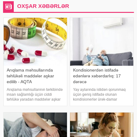
OXŞAR XƏBƏRLƏR
Arıqlama məhsullarında
Kondisionerdən istifadə
təhlükəli maddələr aşkar
edənlərə xəbərdarlıq: 17
edilib - AQTA
dərəcə
Arıqlama məhsullarının tərkibində
Yay aylarında istidən qorunmaq
insan sağlamlığı üçün ciddi
üçün geniş istifadə olunan
təhlükə yaradan maddələr aşkar
kondisionerlər ürək-damar
edilib. xəbər verir ki, bunu
xəstəlikləri olan şəxslər üçün ciddi
Azərbaycan Respublikasının Qida
risk yarada bilər. xəbər verir ki,
Təhlükəsizliyi Agentliyinin (AQTA)
kardioloqların bildirdiyinə görə,
Qida təhlükəsizliyi şöbəsinin
tərli halda qəfil çox soyuq otağ
müdir