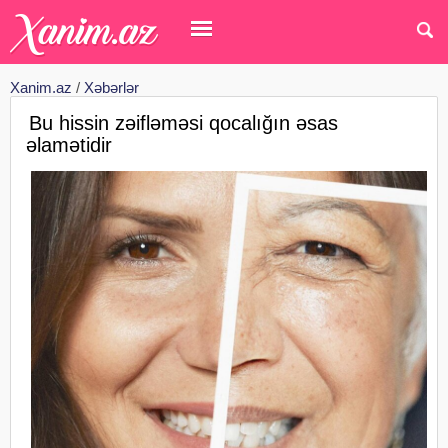
Xanim.az
/
Xəbərlər
Bu hissin zəifləməsi qocalığın əsas
əlamətidir