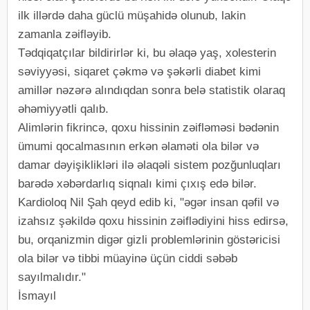
ilk illərdə daha güclü müşahidə olunub, lakin
zamanla zəifləyib.
Tədqiqatçılar bildirirlər ki, bu əlaqə yaş, xolesterin
səviyyəsi, siqaret çəkmə və şəkərli diabet kimi
amillər nəzərə alındıqdan sonra belə statistik olaraq
əhəmiyyətli qalıb.
Alimlərin fikrincə, qoxu hissinin zəifləməsi bədənin
ümumi qocalmasının erkən əlaməti ola bilər və
damar dəyişiklikləri ilə əlaqəli sistem pozğunluqları
barədə xəbərdarlıq siqnalı kimi çıxış edə bilər.
Kardioloq Nil Şah qeyd edib ki, "əgər insan qəfil və
izahsız şəkildə qoxu hissinin zəiflədiyini hiss edirsə,
bu, orqanizmin digər gizli problemlərinin göstəricisi
ola bilər və tibbi müayinə üçün ciddi səbəb
sayılmalıdır."
İsmayıl