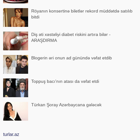
Röyanın konsertinə biletlər rekord müddətdə satılıb
bitdi
Diş əti xəstəliyi diabet riskini artıra bilər -
ARAŞDIRMA
Blogerin əri onun ad günündə vəfat etdib
Toppuş bacı'nın atası da vəfat etdi
Türkan Şoray Azərbaycana gələcək
turlar.az