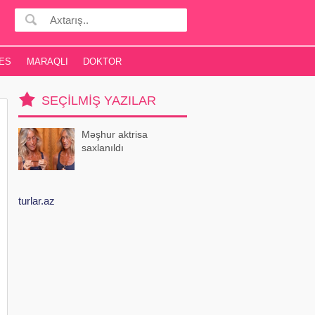
ES
MARAQLI
DOKTOR
SEÇILMIŞ YAZILAR
Məşhur aktrisa
saxlanıldı
turlar.az