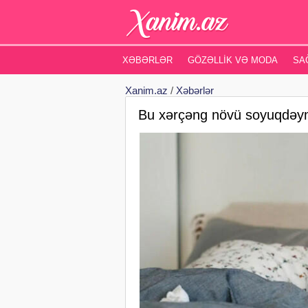
XƏBƏRLƏR
GÖZƏLLIK VƏ MODA
SA
Xanim.az
/
Xəbərlər
Bu xərçəng növü soyuqdəy