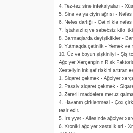
4. Tez-tez sinə infeksiyaları - X
5. Sinə və ya çiyin ağrısı - Nəfə
6. Nəfəs darlığı - Çətinliklə nəfəs
7. İştahsızlıq və səbəbsiz kilo itk
8. Barmaqlarda dəyişikliklər - Ba
9. Yutmaqda çətinlik - Yemək və
10. Üz və boyun şişkinliyi - Şiş 
Ağciyər Xərçənginin Risk Faktorl
Xəstəliyin inkişaf riskini artıran ə
1. Siqaret çəkmək - Ağciyər xərç
2. Passiv siqaret çəkmək - Siqare
3. Zərərli maddələrə məruz qalma
4. Havanın çirklənməsi - Çox çir
təsir edir.
5. İrsiyyət - Ailəsində ağciyər xə
6. Xroniki ağciyər xəstəlikləri - X