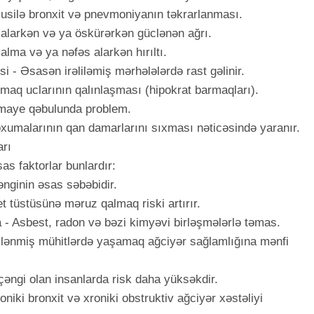
üsusilə bronxit və pnevmoniyanın təkrarlanması.
s alarkən və ya öskürərkən güclənən ağrı.
 alma və ya nəfəs alarkən hırıltı.
isi - Əsasən irəliləmiş mərhələlərdə rast gəlinir.
rmaq uclarının qalınlaşması (hipokrat barmaqları).
 maye qəbulunda problem.
toxumalarının qan damarlarını sıxması nəticəsində yaranır.
arı
sas faktorlar bunlardır:
ənginin əsas səbəbidir.
t tüstüsünə məruz qalmaq riski artırır.
 - Asbest, radon və bəzi kimyəvi birləşmələrlə təmas.
klənmiş mühitlərdə yaşamaq ağciyər sağlamlığına mənfi
rçəngi olan insanlarda risk daha yüksəkdir.
roniki bronxit və xroniki obstruktiv ağciyər xəstəliyi