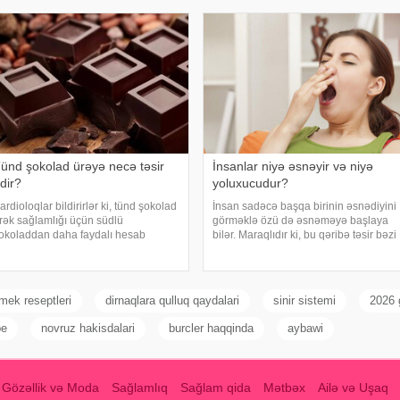
alda qəfil çox soyuq otağ
təkrarlanır, çox olursa və ya çətin
dayanırsa, mütlə
ünd şokolad ürəyə necə təsir
İnsanlar niyə əsnəyir və niyə
dir?
yoluxucudur?
ardioloqlar bildirirlər ki, tünd şokolad
İnsan sadəcə başqa birinin əsnədiyini
rək sağlamlığı üçün südlü
görməklə özü də əsnəməyə başlaya
okoladdan daha faydalı hesab
bilər. Maraqlıdır ki, bu qəribə təsir bəzi
lunur. Bunun əsas səbəbi kakaonun
heyvanlarda da müşahidə olunur.
ərkibində olan flavanollar, güclü
xarici mediaya istinadən xəbər verir ki,
ntioksidant maddələrdir. -a istinadən
əsnəmək insan orqanizminin ən adi
ildirir ki
mek reseptleri
dirnaqlara qulluq qaydalari
sinir sistemi
2026 g
be
novruz hakisdalari
burcler haqqinda
aybawi
Gözəllik və Moda
Sağlamlıq
Sağlam qida
Mətbəx
Ailə və Uşaq