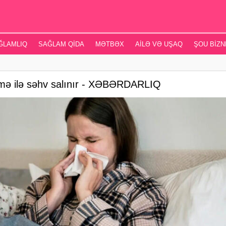
ĞLAMLIQ
SAĞLAM QIDA
MƏTBƏX
AILƏ VƏ UŞAQ
ŞOU BIZN
mə ilə səhv salınır - XƏBƏRDARLIQ