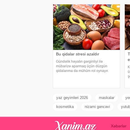
Elmi-Tədqiqat Epidemiologiya və
h
Mikrobiologiya Mərkəzini
Bu qidalar stresi azaldır
T
e
Gündəlik həyatın gərginliyi ilə
mübarizə aparmaq üçün düzgün
K
qidalanma da mühüm rol oynayır.
ü
axşam.az-a istinadən bildirir
ş
ki, orqanizmin kifayət qədər vitamin və
o
mineral alması stressin təsirlərini
t
azaltmağa kömək edə bilər
a
b
yaz geyimleri 2026
maskalar
ye
kosmetika
nizami gəncəvi
yutu
Xəbərlər