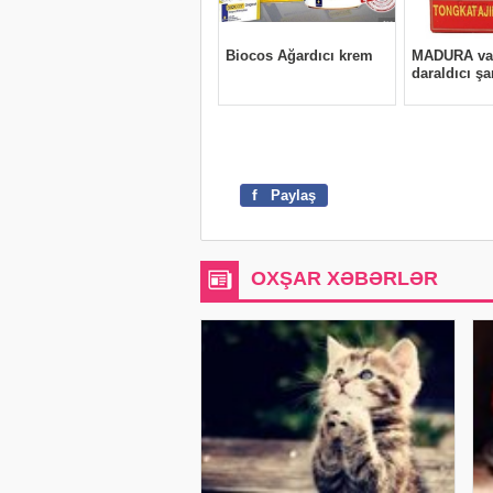
f
Paylaş
OXŞAR XƏBƏRLƏR