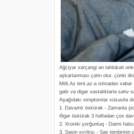
Ağciyər xərçəngi ən təhlükəli onk
aşkarlanması çətin olur, çünki il
Milli.Az lent.az-a istinadən xəbər 
gəlir və digər xəstəliklərlə səhv s
Aşağıdakı simptomlar xüsusilə diq
1. Davamlı öskürək - Zamanla şi
Əgər öskürək 3 həftədən çox davam
2. Xroniki yorğunluq - Daimi halsı
3. Səsin xırıltısı - Səs tembrinin