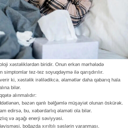
oloji xəstəliklərdən biridir. Onun erkən mərhələdə
kin simptomlar tez-tez soyuqdəymə ilə qarışdırılır.
verir ki, xəstəlik irəlilədikcə, əlamətlər daha qabarıq hala
alına bilər.
qətə alınmalıdır:
ddətlənən, bəzən qanlı bəlğəmlə müşayiət olunan öskürək.
 edirsə, bu, xəbərdarlıq əlaməti ola bilər.
zlıq və aşağı enerji səviyyəsi.
 dəyişməsi, boğazda xırıltılı səslərin yaranması.