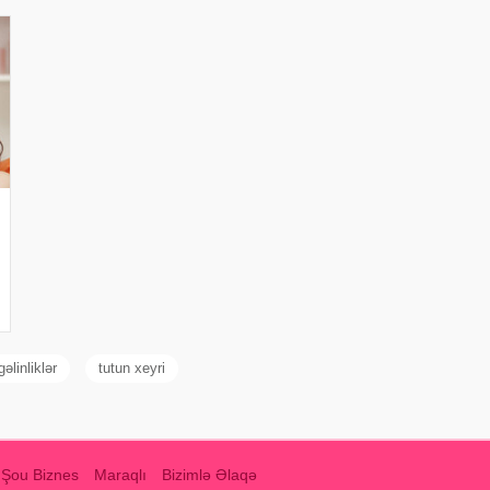
əlinliklər
tutun xeyri
Şou Biznes
Maraqlı
Bizimlə Əlaqə