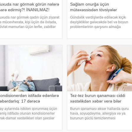
uxuda nar görmək görün nələrə
Sağlam onurğa üçün
şarə edirmiş?! İNANILMAZ!
mütəxəssisdən tövsiyələr
uxuda nar görmək qadın üçün ziyarət
Gündəlik vərdişlərdə ediləcək kiçik
ə mücevherata, kişi üçün də övlada,
dəyişikliklər gələcəkdə bel və boyun
övlət məmurları üçün terfie, zabitlər
problemlərinin qarşısını almağa
çün əmrlərinin keçməsinə, kəndli
kömək edə bilər. xəbər verir ki,
çün oktyabr bərəkətinə, tacir üçün
türkiyəli professor Turgut Akgülün
ox quru, xalq üçün yaxşı bir idarəy
sözlərinə görə, düzgün duruş
onurğanın sağlam qalmasınd
ondisionerdən istifadə edənlərə
Tez-tez burun qanaması ciddi
əbərdarlıq: 17 dərəcə
xəstəlikdən xəbər verə bilər
ay aylarında istidən qorunmaq üçün
Burun qanaması əksər hallarda quru
eniş istifadə olunan kondisionerlər
hava, soyuqdəymə, allergiya və ya
rək-damar xəstəlikləri olan şəxslər
burunun güclü təmizlənməsi
çün ciddi risk yarada bilər. xəbər verir
nəticəsində yaranır və təhlükəli olmur.
i, kardioloqların bildirdiyinə görə, tərli
xəbər verir ki, lakin qanama tez-tez