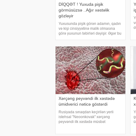
DİQQƏT ! Yuxuda pişik
Y
görmüsüzsə ..Ağır xəstəlik
i
gözləyir
Y
v
Yuxusunda pişik görən adamın, qadın
d
və kişi cinsiyyətinə malik olmasına
ü
görə yuxunun təbirləri dəyişir. Əgər bu
ü
yuxunu görən adam bir kişisə, bu
ç
kişinin normal həyatında diqqətsiz bir
şəxsiyyətə sahib olduğu, ətrafındak
Xərçəng peyvəndi ilk xəstədə
K
ümidverici nəticə göstərdi
x
Rusiyada sınaqdan keçirilən yerli
Y
istehsal "Neoonkovak" xərçəng
g
peyvəndi ilk xəstədə müsbət
ü
immunoloji reaksiya yaradıb. xəbər
ü
verir ki, bu barədə Rusiyanın Milli
k