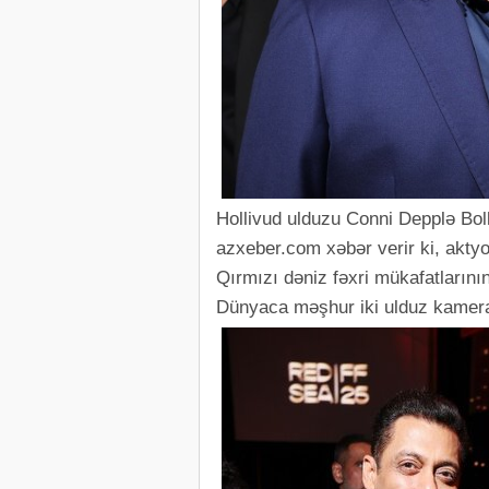
Hollivud ulduzu Conni Depplə Bol
azxeber.com xəbər verir ki, aktyo
Qırmızı dəniz fəxri mükafatların
Dünyaca məşhur iki ulduz kameral