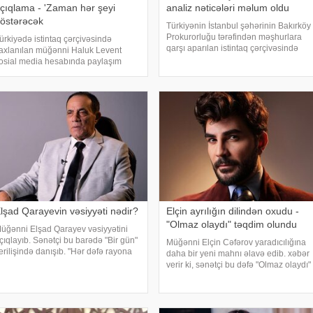
çıqlama - 'Zaman hər şeyi
analiz nəticələri məlum oldu
östərəcək
Türkiyənin İstanbul şəhərinin Bakırköy
Prokurorluğu tərəfindən məşhurlara
ürkiyədə istintaq çərçivəsində
qarşı aparılan istintaq çərçivəsində
axlanılan müğənni Haluk Levent
saxlanılan və həbs edilən bəzi
osial media hesabında paylaşım
şəxslərdən götürülmüş bioloji
dərək haqqında yayılan iddialara
nümunələr üzərində aparılan
ünasibət bildirib. Türkiyə mətbuatına
toksikoloji analizləri
stinadən xəbər verir ki, Levent şəxsi
əyatı ilə Ahba
lşad Qarayevin vəsiyyəti nədir?
Elçin ayrılığın dilindən oxudu -
"Olmaz olaydı" təqdim olundu
üğənni Elşad Qarayev vəsiyyətini
çıqlayıb. Sənətçi bu barədə "Bir gün"
Müğənni Elçin Cəfərov yaradıcılığına
erilişində danışıb. "Hər dəfə rayona
daha bir yeni mahnı əlavə edib. xəbər
ələndə qardaşlarımın məzarını
verir ki, sənətçi bu dəfə "Olmaz olaydı"
iyarət edirəm. Bu dünyadan hamımız
adlı mahnısını dinləyicilərin ixtiyarına
öçəcəyik. Amma köçməyin d
verib. . Bəstənin sözləri Rafael
Şabanova, musiqisi is