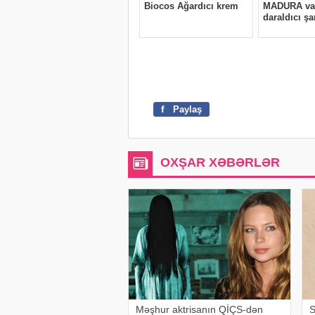
f
Paylaş
OXŞAR XƏBƏRLƏR
Məşhur aktrisanın QİÇS-dən
S