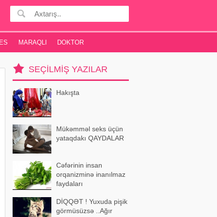
ES
MARAQLI
DOKTOR
SEÇILMIŞ YAZILAR
Hakışta
Mükəmməl seks üçün
yataqdakı QAYDALAR
Cəfərinin insan
orqanizminə inanılmaz
faydaları
DİQQƏT ! Yuxuda pişik
görmüsüzsə ..Ağır