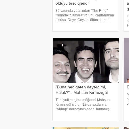
öldüyü təsdiqləndi
a
g
35 yaşında vəfat edən "The Ring"
filmində "Samara" rolunu canlandıran
T
aktrisa Deyvi Çeyzin ölüm səbəbi
s
bəlli olub. xarici mətbuata istinadən
s
xəbər verir ki, Los-Anceles İl Tibbi
e
Ekspertiza İdarəsini
m
i
h
"Buna həqiqətən dəyərdimi,
E
Haluk?" - Mahsun Kırmızıgül
M
a
Türkiyəli məşhur müğənni Mahsun
v
Kırmızıgül iyulun 12-də saxlanılan
g
"Ahbap" dərnəyinin sədri, tanınmış
z
müğənni Haluk Leventlə bağlı
k
paylaşım edib. xəbər verir ki, Mahsun
instaqram hesabında bir zamanlar ən
yaxı