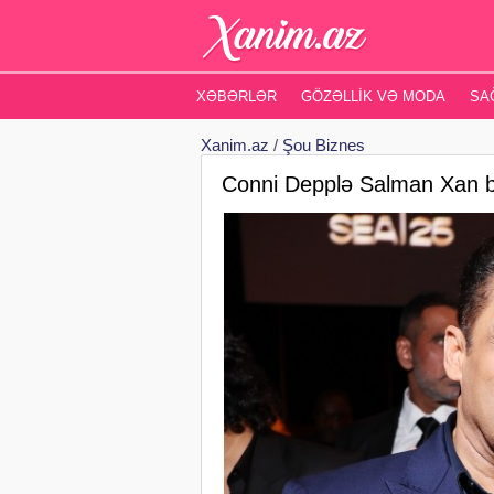
XƏBƏRLƏR
GÖZƏLLIK VƏ MODA
SA
Xanim.az
/
Şou Biznes
Conni Depplə Salman Xan bi