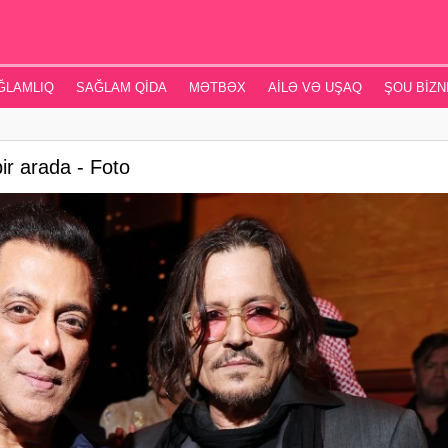
ĞLAMLIQ
SAĞLAM QIDA
MƏTBƏX
AILƏ VƏ UŞAQ
ŞOU BIZN
r arada - Foto