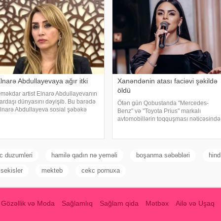
lnarə Abdullayevaya ağır itki
Xanəndənin atası faciəvi şəkildə
öldü
məkdar artist Elnarə Abdullayevanın
ardaşı dünyasını dəyişib. Bu barədə
Ötən gün Qobustanda "Mercedes-
lnarə Abdullayeva sosial şəbəkə
Benz" və "Toyota Prius" markalı
esabında yazıb. O, kədərini bu
avtomobillərin toqquşması nəticəsində
özlərlə ifadə edib:. "Bəzən insan elə
bir nəfər ölüb. Qəzada həyatını itirən
ir itki yaşayır ki, onu heç bir söz ifad
"Mercedes"in sürücüsü 61 yaşlı Zakir
Ağayev xanənd
c duzumleri
hamilə qadın nə yeməli
boşanma səbəbləri
hind
sekisler
mekteb
cekc pornuxa
Gözəllik və Moda
Sağlamlıq
Sağlam qida
Mətbəx
Ailə və Uşaq