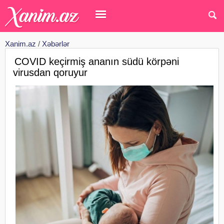
Xanim.az
/
Xəbərlər
COVID keçirmiş ananın südü körpəni
virusdan qoruyur