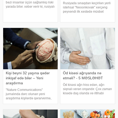
bəzi insanlar üçün sağlamlıq riski
Rusiyada sınaqdan keçirilən yerli
yarada bilər. xəbər verir ki, rusiyalı
istehsal "Neoonkovak" xərçəng
diyetoloq Olqa Yamilovanın
peyvəndi ilk xəstədə müsbət
sözlərinə görə, xüsusilə böyrək və
immunoloji reaksiya yaradıb.
şəkərli diabet xəstələri bu
xəbər verir ki, bu barədə
meyvəni ehtiyatla istehla
Rusiyanın Milli Elmi-Tədqiqat
Epidemiologiya və Mikrobiologiya
Mərkəzini
Kişi beyni 32 yaşına qədər
Öd kisəsi ağrıyanda nə
inkişaf edə bilər – Yeni
etməli? - 5 MƏSLƏHƏT
araşdırma
Öd kisəsi ağrı hiss edən, ağrı
siqnalı verən orqandır. Çox zaman
"Nature Communications"
kisədə daş olanda və iltihabi
jurnalında dərc olunan yeni
xəstəliklərdə ağrıyır. Kəskin
araşdırma kişilərdə qərarvermə,
pristuplarda ilk işiniz təcili yardım
impulsların idarə olunması və risk
çağırıb, xəstəxanaya çatmaqdır,
qiymətləndirilməsinə cavabdeh
bu zaman hətta ağrıkəsic
olan beyin nahiyələrinin orta
hesabla 32 yaşına qədər inkişa