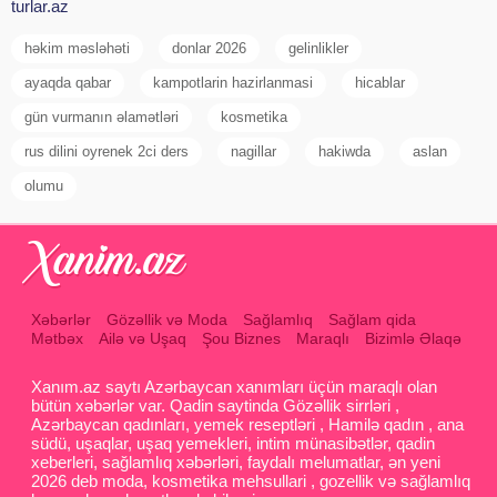
turlar.az
həkim məsləhəti
donlar 2026
gelinlikler
ayaqda qabar
kampotlarin hazirlanmasi
hicablar
gün vurmanın əlamətləri
kosmetika
rus dilini oyrenek 2ci ders
nagillar
hakiwda
aslan
olumu
Xəbərlər
Gözəllik və Moda
Sağlamlıq
Sağlam qida
Mətbəx
Ailə və Uşaq
Şou Biznes
Maraqlı
Bizimlə Əlaqə
Xanım.az saytı Azərbaycan xanımları üçün maraqlı olan
bütün xəbərlər var. Qadin saytinda Gözəllik sirrləri ,
Azərbaycan qadınları, yemek reseptləri , Hamilə qadın , ana
südü, uşaqlar, uşaq yemekleri, intim münasibətlər, qadin
xeberleri, sağlamlıq xəbərləri, faydalı melumatlar, ən yeni
2026 deb moda, kosmetika mehsullari , gozellik və sağlamlıq