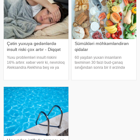
Çətin yuxuya gedənlərdə
Sümükləri möhkəmləndirən
insult riski çox artır - Diqqət
qidalar
Yuxu problemləri insult riskini
60 yaşdan yuxarı insanların
16% artırır. xəbər verir ki, nevroloq
təxminən 30 faizi bud-çanaq
Aleksandra Alekhina beş və ya
sınığından sonra bir il ərzində
daha çox yuxu pozğunluğu
həyatını itirir. xəbər verir ki, bu
simptomundan əziyyət çəkən
səbəbdən sümüklərin
insanlarda insult riskinin ikiqat
möhkəmliyini qorumaq və sınıq
artdığını deyib. İnsult ciddi və
riskini azaltmaq üçün kalsium, D
həyat
vitamini, zülal