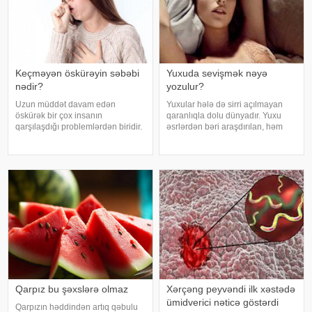
Keçməyən öskürəyin səbəbi
Yuxuda sevişmək nəyə
nədir?
yozulur?
Uzun müddət davam edən
Yuxular hələ də sirri açılmayan
öskürək bir çox insanın
qaranlıqla dolu dünyadır. Yuxu
qarşılaşdığı problemlərdən biridir.
əsrlərdən bəri araşdırılan, həm
Bəzən adi soyuqdəymədən sonra
alimlərin, həm də mistika ilə
yaranan öskürək həftələrlə davam
məşğul olanların cavabını tapmaq
edə bilər. Lakin öskürəyin səbəbi
istədiyi tapmacadır. Fərqli və
hər zaman tənəffüs yolu
rəngarəng yuxular bəzən də
infeksiyası olmur
cinsəlikl
Qarpız bu şəxslərə olmaz
Xərçəng peyvəndi ilk xəstədə
ümidverici nəticə göstərdi
Qarpızın həddindən artıq qəbulu