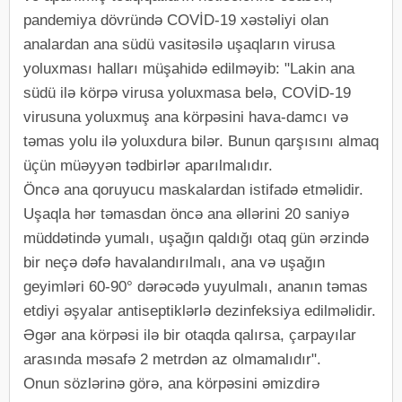
pandemiya dövründə COVİD-19 xəstəliyi olan
analardan ana südü vasitəsilə uşaqların virusa
yoluxması halları müşahidə edilməyib: "Lakin ana
südü ilə körpə virusa yoluxmasa belə, COVİD-19
virusuna yoluxmuş ana körpəsini hava-damcı və
təmas yolu ilə yoluxdura bilər. Bunun qarşısını almaq
üçün müəyyən tədbirlər aparılmalıdır.
Öncə ana qoruyucu maskalardan istifadə etməlidir.
Uşaqla hər təmasdan öncə ana əllərini 20 saniyə
müddətində yumalı, uşağın qaldığı otaq gün ərzində
bir neçə dəfə havalandırılmalı, ana və uşağın
geyimləri 60-90° dərəcədə yuyulmalı, ananın təmas
etdiyi əşyalar antiseptiklərlə dezinfeksiya edilməlidir.
Əgər ana körpəsi ilə bir otaqda qalırsa, çarpayılar
arasında məsafə 2 metrdən az olmamalıdır".
Onun sözlərinə görə, ana körpəsini əmizdirə