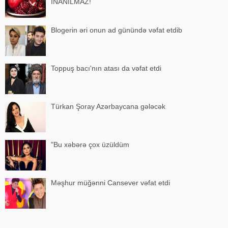
İNANILMAZ!
Blogerin əri onun ad günündə vəfat etdib
Toppuş bacı'nın atası da vəfat etdi
Türkan Şoray Azərbaycana gələcək
"Bu xəbərə çox üzüldüm
Məşhur müğənni Cansever vəfat etdi