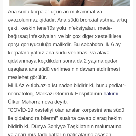
Ana südü körpələr üçün ən mükəmməl və
əvəzolunmaz qidadır. Ana südü bronxial astma, artıq
çəki, kəskin tənəffüs yolu infeksiyaları, mədə-
bağırsaq infeksiyaları və bir çox digər xəstəliklərə
qarşı qoruyuculuğa malikdir. Bu səbəbdən ilk 6 ay
körpələrə yalnız ana südü verilməsi və əlavə
qidalanmaya keçdikdən sonra da 2 yaşına qədər
uşaqlara ana südü verilməsinin davam etdirilməsi
məsləhət görülür.
Milli.Az e-tibb.az-a istinadən bildirir ki, bunu pediatr-
neonatoloq, Mərkəzi Gömrük Hospitalının
həkimi
Ülkər Məhərrəmova deyib.
"COVİD-19 xəstəliyi olan analar körpəsini ana südü
ilə qidalandıra bilərmi" sualına cavab olaraq həkim
bildirib ki, Dünya Səhiyyə Təşkilatının məlumatına
və aparılmış tədqiqatların nəticələrinə əsasən,