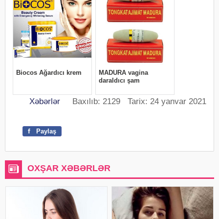
Xəbərlər
Baxılıb: 2129 Tarix: 24 yanvar 2021
f
Paylaş
OXŞAR XƏBƏRLƏR