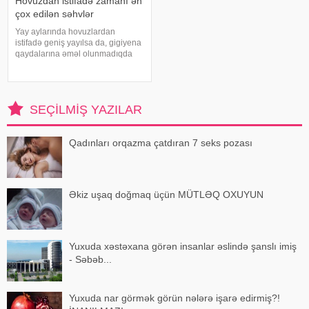
Hovuzdan istifadə zamanı ən
çox edilən səhvlər
Yay aylarında hovuzlardan
istifadə geniş yayılsa da, gigiyena
qaydalarına əməl olunmadıqda
müxtəlif infeksiyalara yoluxma
riski artır. xəbər verir ki, hovuza
girməzdən əvvəl və çıxdıqdan
sonra duş qəbul etmək, hovuz
SEÇILMIŞ YAZILAR
kənarınd
Qadınları orqazma çatdıran 7 seks pozası
Əkiz uşaq doğmaq üçün MÜTLƏQ OXUYUN
Yuxuda xəstəxana görən insanlar əslində şanslı imiş
- Səbəb...
Yuxuda nar görmək görün nələrə işarə edirmiş?!