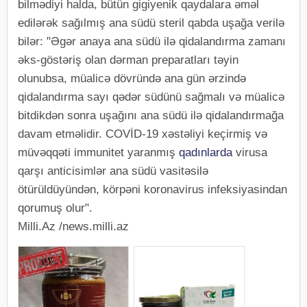
bilmədiyi halda, bütün gigiyenik qaydalara əməl
edilərək sağılmış ana südü steril qabda uşağa verilə
bilər: "Əgər anaya ana südü ilə qidalandırma zamanı
əks-göstəriş olan dərman preparatları təyin
olunubsa, müalicə dövründə ana gün ərzində
qidalandırma sayı qədər südünü sağmalı və müalicə
bitdikdən sonra uşağını ana südü ilə qidalandırmağa
davam etməlidir. COVİD-19 xəstəliyi keçirmiş və
müvəqqəti immunitet yaranmış
qadınlarda
virusa
qarşı anticisimlər ana südü vasitəsilə
ötürüldüyündən, körpəni koronavirus infeksiyasindan
qorumuş olur".
Milli.Az /news.milli.az