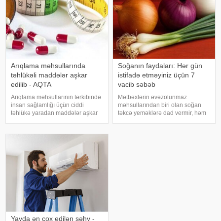
Arıqlama məhsullarında
Soğanın faydaları: Hər gün
təhlükəli maddələr aşkar
istifadə etməyiniz üçün 7
edilib - AQTA
vacib səbəb
Arıqlama məhsullarının tərkibində
Mətbəxlərin əvəzolunmaz
insan sağlamlığı üçün ciddi
məhsullarından biri olan soğan
təhlükə yaradan maddələr aşkar
təkcə yeməklərə dad vermir, həm
edilib. xəbər verir ki, bunu
də sağlamlıq üçün çoxsaylı
Azərbaycan Respublikasının Qida
faydaları ilə seçilir. xəbər verir ki,
Təhlükəsizliyi Agentliyinin (AQTA)
tərkibindəki vitaminlər, minerallar
Qida təhlükəsizliyi şöbəsinin
və antioksidantlar sayəsində soğa
müdir
Yayda ən çox edilən səhv -