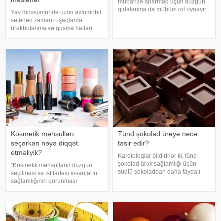
mübarizə aparmaq üçün düzgün
qidalanma da mühüm rol oynayır.
Yay mövsümündə uzun avtomobil
axşam.az-a istinadən bildirir
səfərləri zamanı uşaqlarda
ki, orqanizmin kifayət qədər
ürəkbulanma və qusma halları
vitamin və mineral alması stressin
tez-tez müşahidə olunur. xəbər
təsirlərini azaltmağa kömək edə
verir ki, pediatr Jül Fujer bunun
bilər
beynin gözlərdən və bədənin
hərəkətindən gələn siqnallar
arasındakı uyğunsuzluqda
Kosmetik məhsulları
Tünd şokolad ürəyə necə
seçərkən nəyə diqqət
təsir edir?
etməliyik?
Kardioloqlar bildirirlər ki, tünd
şokolad ürək sağlamlığı üçün
"Kosmetik məhsulların düzgün
südlü şokoladdan daha faydalı
seçilməsi və istifadəsi insanların
hesab olunur. Bunun əsas səbəbi
sağlamlığının qorunması
kakaonun tərkibində olan
baxımından mühüm əhəmiyyət
flavanollar, güclü antioksidant
daşıyır". xəbər verir ki, bu fikirləri
maddələrdir. -a istinadən bildirir ki
Səhiyyə Nazirliyinin rəsmi
"Instagram" hesabınd