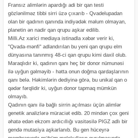
Fransız alimlərin apardığı adi bir qan testi
gözlənilməz tibbi sirri üzə çıxarıb - Qvadelupadan
olan bir qadının qanında indiyədək məlum olmayan,
planetin ən nadir qan qrupu aşkar edilib.
Milli.Az xarici mediaya istinadla xəbər verir ki,
"Qvada-mənfi" adlandırılan bu yeni qan qrupu elm
dünyasına tanınmış 48-ci qan qrupu kimi daxil olub.
Maraqlıdır ki, qadının qanı heç bir donor nümunəsi
ilə uyğun gəlməyib - hətta onun doğma qardaşlarının
qanı belə. Həkimlərin dediyinə görə, bu unikal qan o
qədər fərqlidir ki, uyğun donor tapmaq mümkün
olmayıb.
Qadının qanı ilə bağlı sirrin açılması üçün alimlər
genetik analizlərə müraciət edib. 20 mindən çox geni
əhatə edən ekzom ardıcıllığı vasitəsilə PIGZ adlı bir
gendə mutasiya aşkarlanıb. Bu gen hüceyrə