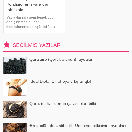
Kondisionerin yaratdığı
təhlükələr
Yay aylarında sərinləmək üçün
geniş istifadə olunan
kondisionerlər düzgün istifadə
edilmədikdə müxtəlif sağlamlıq
problemlərinə səbəb ola bilər.
xəbər verir ki, ani temperatur
SEÇILMIŞ YAZILAR
dəyişiklikləri, quru hava və
baxımsız kondisionerlərd
Qara zirə (Çörək otunun) faydaları
İdeal Dieta: 1 həftəyə 5 kq arıqla!
Qarazirə hər dərdin çarəsi olan bitki
Ən güclü təbii antibiotik: Udi hindi bitkisinin faydaları