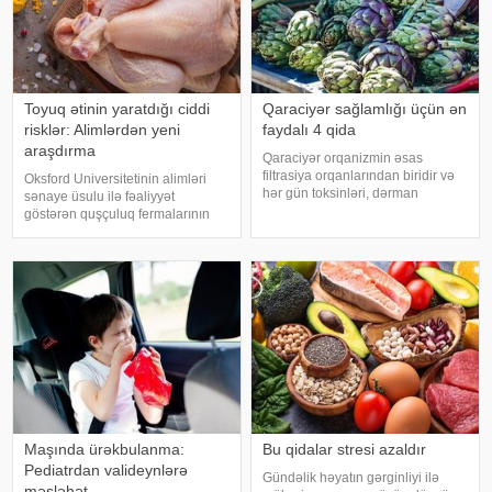
Toyuq ətinin yaratdığı ciddi
Qaraciyər sağlamlığı üçün ən
risklər: Alimlərdən yeni
faydalı 4 qida
araşdırma
Qaraciyər orqanizmin əsas
filtrasiya orqanlarından biridir və
Oksford Universitetinin alimləri
hər gün toksinləri, dərman
sənaye üsulu ilə fəaliyyət
qalıqlarını və maddələr
göstərən quşçuluq fermalarının
mübadiləsi nəticəsində yaranan
təhlükəli bakteriyaların yayılması
tullantıları emal edir. "Euroonco"
baxımından ciddi risk daşıya
federal ekspert onkologiya
biləcəyini bildiriblər. xəbər verir ki,
klinikalar
araşdırma zamanı son 45 i
Maşında ürəkbulanma:
Bu qidalar stresi azaldır
Pediatrdan valideynlərə
Gündəlik həyatın gərginliyi ilə
məsləhət