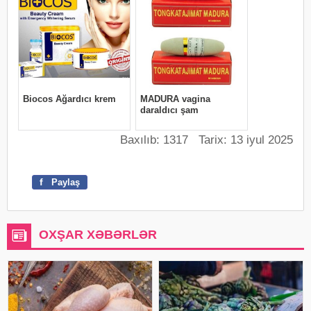
Baxılıb: 1317 Tarix: 13 iyul 2025
f
Paylaş
OXŞAR XƏBƏRLƏR