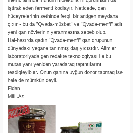
membranında mühüm molekulların qurulmasında
iştirak edən fermenti kodlayır. Nəticədə, qan
hüceyrələrinin səthində fərqli bir antigen meydana
çıxır - bu da "Qvada-müsbət" və "Qvada-mənfi" adlı
yeni qan növlərinin yaranmasına səbəb olub.
Hal-hazırda qadın "Qvada-mənfi" qan qrupunun
dünyadakı yeganə tanınmış daşıyıcısıdır. Alimlər
laboratoriyada gen redaktə texnologiyası ilə bu
mutasiyanı yenidən yaradaraq tapıntılarını
təsdiqləyiblər. Onun qanına uyğun donor tapmaq isə
hələ də mümkün deyil.
Fidan
Milli.Az