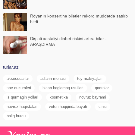
Röyanın konsertinə biletlər rekord müddətdə satılıb
bitdi
Diş əti xəstəliyi diabet riskini artıra bilər -
ARAŞDIRMA
turlar.az
aksessuarlar
adlarin menasi
toy makiyajlari
sac duzumleri
hicab baglamaq usullari
qadınlar
is qurmagin yollari
kosmetika
novruz bayrami
novruz haqistalari
veten haqqinda bayati
cinsi
baliq burcu