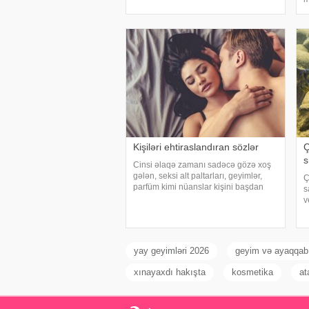
Belə ki, qərarlara əsasən, filologiya
b
elmləri doktor
k
i
Kişiləri ehtiraslandıran sözlər
Ç
s
Cinsi əlaqə zamanı sadəcə gözə xoş
gələn, seksi alt paltarları, geyimlər,
Ç
parfüm kimi nüanslar kişini başdan
s
çıxarmağa bəs etməyə bilər. Əlbəttə,
v
bunların da çox böyük önəmi var
t
amma qulağa xoş gələn, onları dəli
t
edən sözləri
s
s
yay geyimləri 2026
geyim və ayaqqabı
xınayaxdı hakışta
kosmetika
at