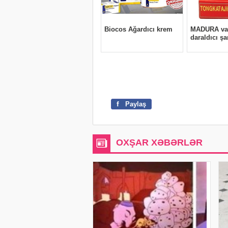
f
Paylaş
OXŞAR XƏBƏRLƏR