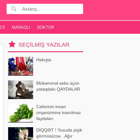
ES
MARAQLI
DOKTOR
SEÇILMIŞ YAZILAR
Hakışta
Mükəmməl seks üçün
yataqdakı QAYDALAR
Cəfərinin insan
orqanizminə inanılmaz
faydaları
DİQQƏT ! Yuxuda pişik
görmüsüzsə ..Ağır