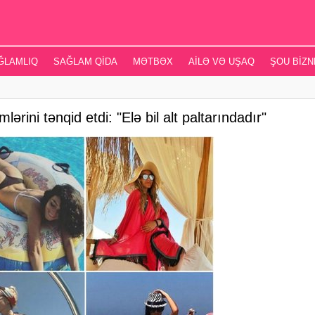
ĞLAMLIQ
SAĞLAM QIDA
MƏTBƏX
AILƏ VƏ UŞAQ
ŞOU BIZN
lərini tənqid etdi: "Elə bil alt paltarındadır"