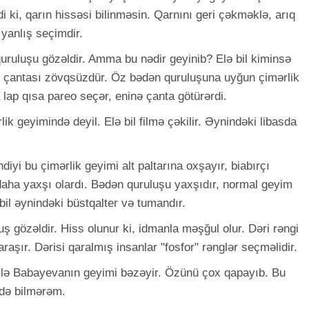
di ki, qarın hissəsi bilinməsin. Qarnını geri çəkməklə, arıq
yanlış seçimdir.
uruluşu gözəldir. Amma bu nədir geyinib? Elə bil kiminsə
u, çantası zövqsüzdür. Öz bədən quruluşuna uyğun çimərlik
 lap qısa pareo seçər, eninə çanta götürərdi.
k geyimində deyil. Elə bil filmə çəkilir. Əynindəki libasda
yi bu çimərlik geyimi alt paltarına oxşayır, biabırçı
aha yaxşı olardı. Bədən quruluşu yaxşıdır, normal geyim
 bil əynindəki büstqalter və tumandır.
 gözəldir. Hiss olunur ki, idmanla məşğul olur. Dəri rəngi
araşır. Dərisi qaralmış insanlar "fosfor" rənglər seçməlidir.
ilə Babayevanın geyimi bəzəyir. Özünü çox qapayıb. Bu
edə bilmərəm.