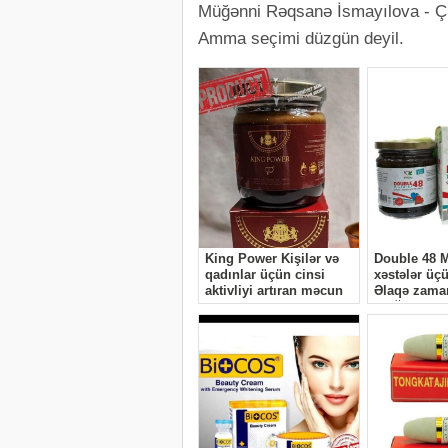
Müğənni Rəqsanə İsmayılova - Çim
Amma seçimi düzgün deyil.