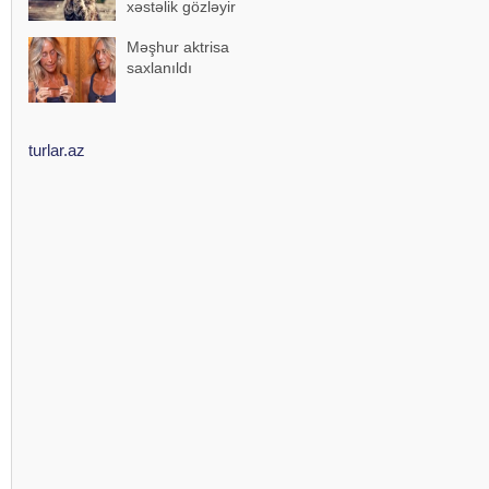
xəstəlik gözləyir
Məşhur aktrisa
saxlanıldı
turlar.az