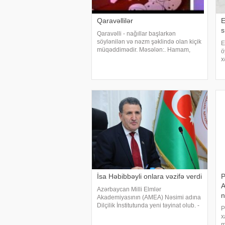
Qaravəllilər
E
s
Qaravəlli - nağıllar başlarkən
söylənilən və nəzm şəklində olan kiçik
E
müqəddimədir. Məsələn:. Hamam,
ö
hamam içində,. Xəlbir saman içində.
x
Dəvə dəlləklik eylər. Köhnə hamam
n
içində. Qarışqa şıllaq atdı,. Dəvənin
C
budu batdı
e
ö
İsa Həbibbəyli onlara vəzifə verdi
P
A
Azərbaycan Milli Elmlər
n
Akademiyasının (AMEA) Nəsimi adına
Dilçilik İnstitutunda yeni təyinat olub. -
P
a istinadən xəbər verir ki, bununla
x
bağlı müvafiq qərarlar qəbul olunub.
m