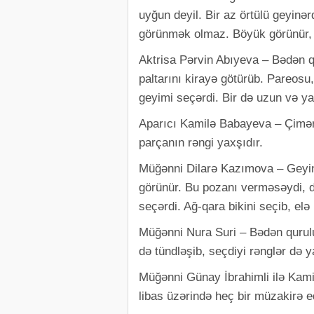
uyğun deyil. Bir az örtülü geyinər
görünmək olmaz. Böyük görünür, 
Aktrisa Pərvin Abıyeva – Bədən q
paltarını kirayə götürüb. Pareos
geyimi seçərdi. Bir də uzun və ya
Aparıcı Kamilə Babayeva – Çimərli
parçanın rəngi yaxşıdır.
Müğənni Dilarə Kazımova – Geyindi
görünür. Bu pozanı verməsəydi, d
seçərdi. Ağ-qara bikini seçib, elə
Müğənni Nura Suri – Bədən quruluş
də tündləşib, seçdiyi rənglər də y
Müğənni Günay İbrahimli ilə Kam
libas üzərində heç bir müzakirə 