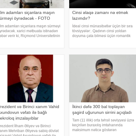
lm adamları siçanlara maşın
Cinsi əlaqə zamanı nə etmək
ürməyi öyrədəcək - FOTO
lazımdır?
lm adamları siçanlara maşın sürməyi
İdeal cinsi münasibətlər üçün bir sıra
yrədəcək. xarici mətbuata istinadən
tövsiyyələr:. Qadının cinsi yoldan
əbər verir ki, Riçmond Universitetinin
doyuma çata bilməsi üçün romantik
evroloqu Kelli Lambert "The
istiqamətdə sevildiyinə, qiymətli
onversation" jurnalına yazdığı
olduğuna və arzulandığına inanması
ssedə siçovullara maşın sürməyi
lazımdır. Bu kişinin gözlərində,
yrətdiy
sözlərində
rezident və Birinci xanım Vahid
İkinci dəfə 300 bal toplayan
xundovun vəfatı ilə bağlı
şagird uğurunun sirrini açıqladı
ekroloq imzalayıblar
Tam (11 illik) orta təhsil səviyyəsi üzrə
keçirilən buraxılış imtahanında
rezident İlham Əliyev və Birinci
maksimum nəticə göstərən
anım Mehriban Əliyeva sabiq dövlət
abituriyentlərdən biri də Abşeron
üşaviri Vahid Axundovun vəfatı ilə