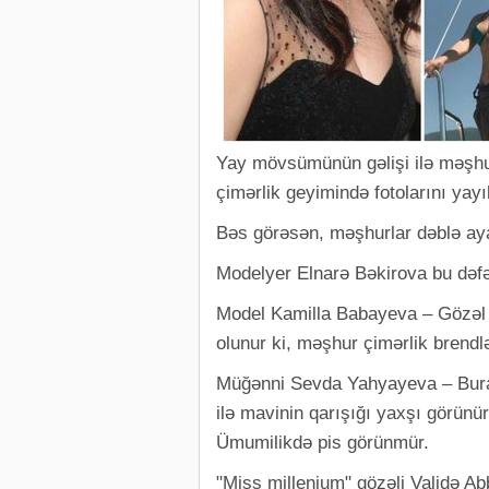
Yay mövsümünün gəlişi ilə məşhur
çimərlik geyimində fotolarını yayı
Bəs görəsən, məşhurlar dəblə aya
Modelyer Elnarə Bəkirova bu dəfə 
Model Kamilla Babayeva – Gözə
olunur ki, məşhur çimərlik brendlə
Müğənni Sevda Yahyayeva – Burad
ilə mavinin qarışığı yaxşı görünür.
Ümumilikdə pis görünmür.
"Miss millenium" gözəli Validə A