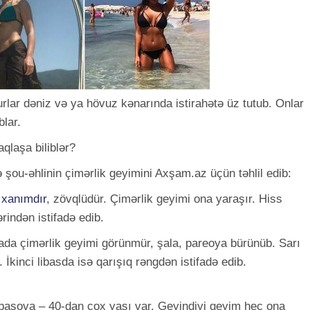
lar dəniz və ya hövuz kənarında istirahətə üz tutub. Onlar
blar.
qlaşa biliblər?
şou-əhlinin çimərlik geyimini Axşam.az üçün təhlil edib:
l
xanımdır
, zövqlüdür. Çimərlik geyimi ona yaraşır. Hiss
rindən istifadə edib.
a çimərlik geyimi görünmür, şala, pareoya bürünüb. Sarı
 İkinci libasda isə qarışıq rəngdən istifadə edib.
bbasova – 40-dan çox yaşı var. Geyindiyi geyim heç ona