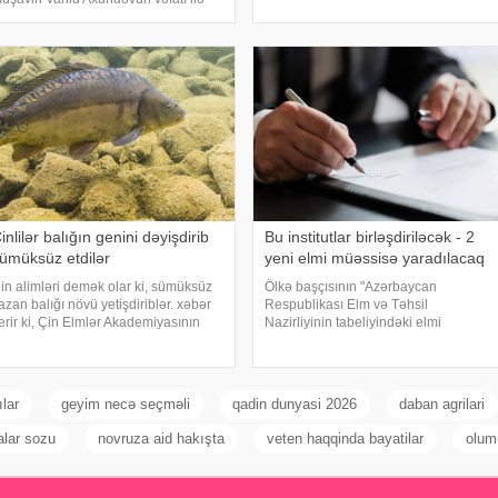
rayonu Ceyranbatan qəsəbəsi 1 saylı
ağlı nekroloq imzalayıb. xəbər verir
orta məktəbin məzunu Aydın Çingiz
i, nekroloqda deyilir:. "Azərbaycan
oğlu Həsənlidir. O
ctimaiyyətinə ağır itki üz vermişdir
inlilər balığın genini dəyişdirib
Bu institutlar birləşdiriləcək - 2
ümüksüz etdilər
yeni elmi müəssisə yaradılacaq
in alimləri demək olar ki, sümüksüz
Ölkə başçısının "Azərbaycan
azan balığı növü yetişdiriblər. xəbər
Respublikası Elm və Təhsil
erir ki, Çin Elmlər Akademiyasının
Nazirliyinin tabeliyindəki elmi
ədqiqatçıları gen redaktəsi
müəssisələrin fəaliyyətinin
exnologiyasından istifadə edərək
optimallaşdırılması və səmərəliliyinin
azan balığında çoxsaylı xırda
artırılması ilə bağlı əlavə tədbirlər
ümükləri arada
haqqında" müvafiq sərəncamın
lar
geyim necə seçməli
qadin dunyasi 2026
daban agrilari
alar sozu
novruza aid hakışta
veten haqqinda bayatilar
olum