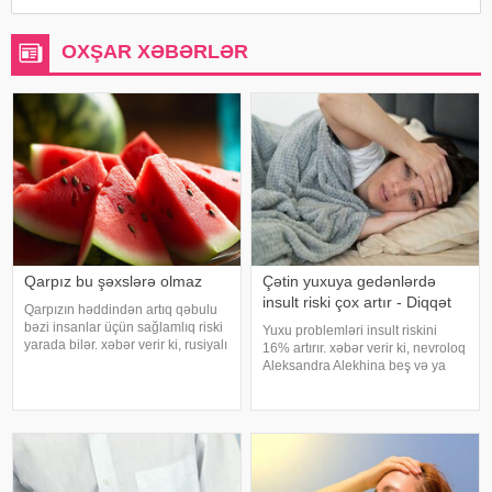
OXŞAR XƏBƏRLƏR
Qarpız bu şəxslərə olmaz
Çətin yuxuya gedənlərdə
insult riski çox artır - Diqqət
Qarpızın həddindən artıq qəbulu
bəzi insanlar üçün sağlamlıq riski
Yuxu problemləri insult riskini
yarada bilər. xəbər verir ki, rusiyalı
16% artırır. xəbər verir ki, nevroloq
diyetoloq Olqa Yamilovanın
Aleksandra Alekhina beş və ya
sözlərinə görə, xüsusilə böyrək və
daha çox yuxu pozğunluğu
şəkərli diabet xəstələri bu
simptomundan əziyyət çəkən
meyvəni ehtiyatla istehla
insanlarda insult riskinin ikiqat
artdığını deyib. İnsult ciddi və
həyat