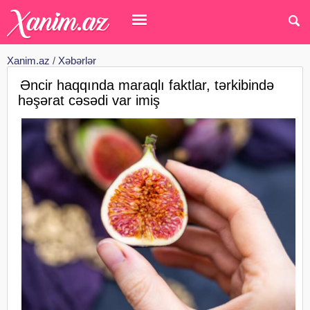
Xanim.az
/
Xəbərlər
Əncir haqqında maraqlı faktlar, tərkibində
həşərat cəsədi var imiş