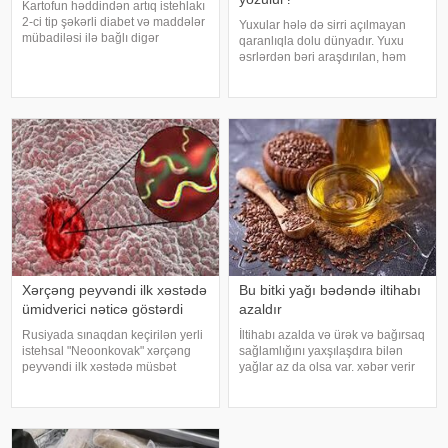
Kartofun həddindən artıq istehlakı
2-ci tip şəkərli diabet və maddələr
Yuxular hələ də sirri açılmayan
mübadiləsi ilə bağlı digər
qaranlıqla dolu dünyadır. Yuxu
pozğunluqların yaranma riskini
əsrlərdən bəri araşdırılan, həm
artıra bilər. Bu nəticəyə kartofun
alimlərin, həm də mistika ilə
sağlamlığa təsirini araşdıran
məşğul olanların cavabını tapmaq
yapon alimləri gəliblər. -
istədiyi tapmacadır. Fərqli və
rəngarəng yuxular bəzən də
cinsəlikl
Xərçəng peyvəndi ilk xəstədə
Bu bitki yağı bədəndə iltihabı
ümidverici nəticə göstərdi
azaldır
Rusiyada sınaqdan keçirilən yerli
İltihabı azalda və ürək və bağırsaq
istehsal "Neoonkovak" xərçəng
sağlamlığını yaxşılaşdıra bilən
peyvəndi ilk xəstədə müsbət
yağlar az da olsa var. xəbər verir
immunoloji reaksiya yaradıb.
ki, kətan yağı ənənəvi olaraq
xəbər verir ki, bu barədə
işlədici və yara sağalması üçün
Rusiyanın Milli Elmi-Tədqiqat
istifadə edilən üyüdülmüş və
Epidemiologiya və Mikrobiologiya
preslənmiş kətan toxumlarında
Mərkəzini