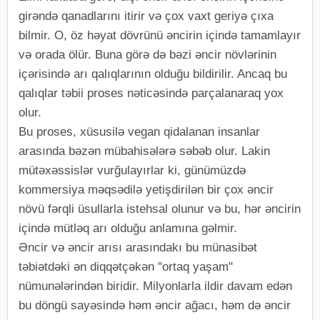
girəndə qanadlarını itirir və çox vaxt geriyə çıxa
bilmir. O, öz həyat dövrünü əncirin içində tamamlayır
və orada ölür. Buna görə də bəzi əncir növlərinin
içərisində arı qalıqlarının olduğu bildirilir. Ancaq bu
qalıqlar təbii proses nəticəsində parçalanaraq yox
olur.
Bu proses, xüsusilə vegan qidalanan insanlar
arasında bəzən mübahisələrə səbəb olur. Lakin
mütəxəssislər vurğulayırlar ki, günümüzdə
kommersiya məqsədilə yetişdirilən bir çox əncir
növü fərqli üsullarla istehsal olunur və bu, hər əncirin
içində mütləq arı olduğu anlamına gəlmir.
Əncir və əncir arısı arasındakı bu münasibət
təbiətdəki ən diqqətçəkən "ortaq yaşam"
nümunələrindən biridir. Milyonlarla ildir davam edən
bu döngü sayəsində həm əncir ağacı, həm də əncir