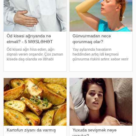
Öd kisəsi ağrıyanda nə
Günvurmadan necə
etməli? - 5 MƏSLƏHƏT
qorunmaq olar?
Öd kisəsi ağrı hiss edən, ağrı
Yay aylarında havaların
siqnalı verən orqandır. Çox zaman
həddindən artıq isti keçməsi
kisədə daş olanda və iltihabi
günvurma riskini artırır. xəbər verir
xəstəliklərdə ağrıyır. Kəskin
ki, xüsusilə uşaqlar, yaşlılar,
pristuplarda ilk işiniz təcili yardım
xroniki xəstəliyi olan şəxslər və
çağırıb, xəstəxanaya çatmaqdır,
açıq havada çalışanlar daha
bu zaman hətta ağrıkəsic
diqqətli olmalıdırlar.
Günvurmadan qorunma
Kartofun ziyanı da varmış
Yuxuda sevişmək nəyə
yozulur?