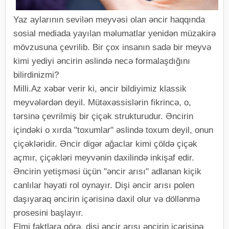
Yaz aylarının sevilən meyvəsi olan əncir haqqında
sosial mediada yayılan məlumatlar yenidən müzakirə
mövzusuna çevrilib. Bir çox insanın sadə bir meyvə
kimi yediyi əncirin əslində necə formalaşdığını
bilirdinizmi?
Milli.Az xəbər verir ki, əncir bildiyimiz klassik
meyvələrdən deyil. Mütəxəssislərin fikrincə, o,
tərsinə çevrilmiş bir çiçək strukturudur. Əncirin
içindəki o xırda "toxumlar" əslində toxum deyil, onun
çiçəkləridir. Əncir digər ağaclar kimi çöldə çiçək
açmır, çiçəkləri meyvənin daxilində inkişaf edir.
Əncirin yetişməsi üçün "əncir arısı" adlanan kiçik
canlılar həyati rol oynayır. Dişi əncir arısı polen
daşıyaraq əncirin içərisinə daxil olur və döllənmə
prosesini başlayır.
Elmi faktlara görə, dişi əncir arısı əncirin içərisinə