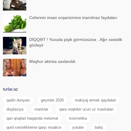
Cəfərinin insan orqanizminə inanılmaz faydaları
DİQQƏT ! Yuxuda pişik görmüsüzsə ..Ağır xəstəlik
gözləyir
Məşhur aktrisa saxlanıldı
turlar.az
qadin dunyasi
geymler 2026
makiyaj etmek qaydalari
displaziya
mantılar
qara noqteler ucun uz maskalari
qan qruplari haqqinda melumat
kosmetika
qurd xəstəliklərinə qarşı mualicə
yutube
baliq