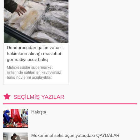
Dondurucudan gələn zəhər -
həkimlərin almağı məsləhət
görmədiyi ucuz balıq
Mütəxəssislər supermarket
rəflərində satılan ən keyfiyyətsiz
balıq növlərini açıqlayıblar.
Dondurulmuş balıq tez və faydalı
şam yeməyi üçün ideal seçim kimi
görünür. xarici mediaya istinadən
SEÇILMIŞ YAZILAR
xəbər verir ki, supermarketlərdək
Hakışta
Mükəmməl seks üçün yataqdakı QAYDALAR