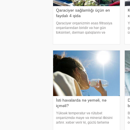
Qaraciyər sağlamlığı üçün ən
K
faydalı 4 qida
x
Qaraciyər orqanizmin əsas filtrasiya
Y
orqanlarından biridir və hər gün
g
toksinləri, dərman qalıqlarını və
ü
maddələr mübadiləsi nəticəsində
ü
yaranan tullantıları emal edir.
k
"Euroonco" federal ekspert onkologiya
h
klinikalar
İsti havalarda nə yeməli, nə
D
içməli?
b
Yüksək temperatur və rütubət
B
orqanizmdə maye və mineral itkisini
h
artırır. xəbər verir ki, güclü tərləmə
o
nəticəsində yaranan su və mineral
ə