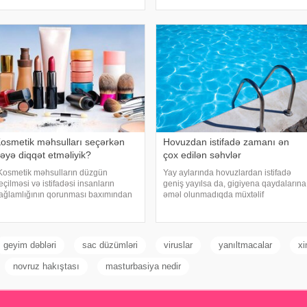
avamlı yorğunluğun səbəbləri
xəbərdarlıq əlamətlərinin düzgün şərh
rasında qan azlığı, qalxanabənzər
edilməsinin vacibliyini vurğulayır.
əz xəstəlikləri, şəkərl
Məşhur inancın əksinə olaraq,
xərçəng növləri həmişə ağı
osmetik məhsulları seçərkən
Hovuzdan istifadə zamanı ən
əyə diqqət etməliyik?
çox edilən səhvlər
Kosmetik məhsulların düzgün
Yay aylarında hovuzlardan istifadə
eçilməsi və istifadəsi insanların
geniş yayılsa da, gigiyena qaydalarına
ağlamlığının qorunması baxımından
əməl olunmadıqda müxtəlif
ühüm əhəmiyyət daşıyır". xəbər verir
infeksiyalara yoluxma riski artır. xəbər
i, bu fikirləri Səhiyyə Nazirliyinin
verir ki, hovuza girməzdən əvvəl və
əsmi "Instagram" hesabınd
çıxdıqdan sonra duş qəbul etmək,
hovuz kənarınd
geyim dəbləri
sac düzümləri
viruslar
yanıltmacalar
xi
novruz hakıştası
masturbasiya nedir