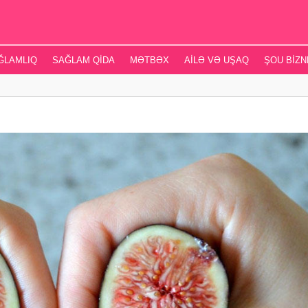
ĞLAMLIQ
SAĞLAM QIDA
MƏTBƏX
AILƏ VƏ UŞAQ
ŞOU BIZN