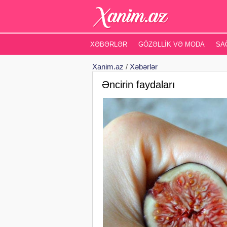
XƏBƏRLƏR
GÖZƏLLIK VƏ MODA
SA
Xanim.az
/
Xəbərlər
Əncirin faydaları