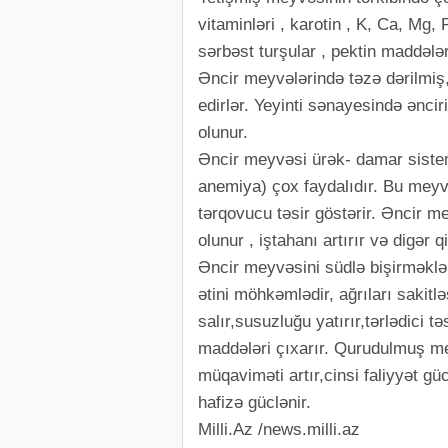
vitaminləri , karotin , K, Ca, Mg,
sərbəst turşular , pektin maddələri
Əncir meyvələrində təzə dərilmiş,
edirlər. Yeyinti sənayesində ənci
olunur.
Əncir meyvəsi ürək- damar sistemi
anemiya) çox faydalıdır. Bu meyv
tərqovucu təsir göstərir. Əncir 
olunur , iştahanı artırır və digər 
Əncir meyvəsini südlə bişirməklə 
ətini möhkəmlədir, ağrıları sakitl
salır,susuzluğu yatırır,tərlədici t
maddələri çıxarır. Qurudulmuş me
müqaviməti artır,cinsi faliyyət gü
hafizə güclənir.
Milli.Az /news.milli.az