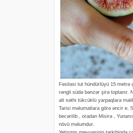
Fəsiləsi tut hündürlüyü 15 metrə 
rəngli südə bənzər şirə toplanır. Nö
alt səthi tükcüklü yarpaqlara mali
Tarixi məlumatlara görə əncir e. 5
becərilib , oradan Misirə , Yunanı
növü məlumdur.
Yetişmiş meyvəsinin tərkibində ç