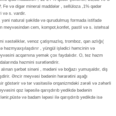
 P, Fe və digər mineral maddələr , sellüloza ,1% qədər
 və s. vardir.
 yəni natural şəkildə və qurudulmuş formada istifadə
rin meyvəsindən cem, kompot,konfet, pastil və s. istehsal
 xəstəliklər, venoz çatişmazlıq, tromboz, qan azlığı(
ə həzmyaxşılaşdırır , yüngül işlədici həmcinin və
meyvəsini acqarnına yemək çox faydalıdır. O, tez həzm
qidalarında həzmini surətləndirir.
alınan şərbət sinəni , mədəni və boğazı yumuşaldır, diş
əşdirir. Əncir meyvəsi bədənin hərarətini aşağı
əsir göstərir və tər vasitəsilə orqanizmdəki zərəli və zəhərli
yvəsini qoz ləpəsilə qarışdırıb yedikdə bədənin
clənir,püstə və badam ləpəsi ilə qarışdırıb yedikdə isə