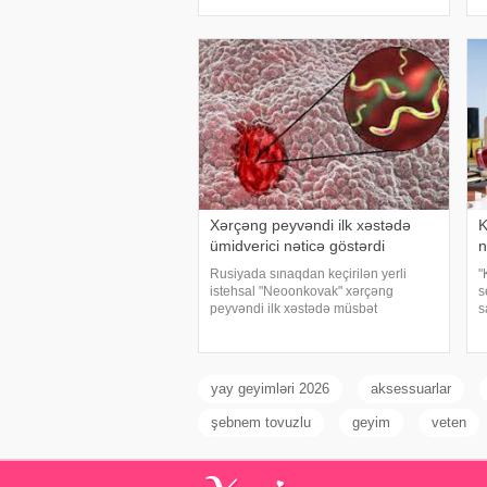
çatışmazlığı huşun itirilməsinə,
d
başgicəllənmə və ürəkbulanma kimi
a
hallara səbəb ol
v
Xərçəng peyvəndi ilk xəstədə
K
ümidverici nəticə göstərdi
n
Rusiyada sınaqdan keçirilən yerli
"
istehsal "Neoonkovak" xərçəng
s
peyvəndi ilk xəstədə müsbət
s
immunoloji reaksiya yaradıb. xəbər
m
verir ki, bu barədə Rusiyanın Milli
k
Elmi-Tədqiqat Epidemiologiya və
r
Mikrobiologiya Mərkəzini
yay geyimləri 2026
aksessuarlar
şebnem tovuzlu
geyim
veten