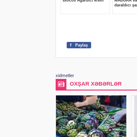
f
Paylaş
xidmetler
OXŞAR XƏBƏRLƏR