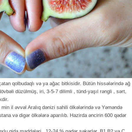
çatan qolbudaqlı və ya ağac bitkisidir. Bütün hissələrində ağ
vbəli düzülmüş, iri, 3-5-7 dilimli , tünd-yaşıl rəngli , sərt,
kdir.
 min il əvvəl Aralıq dənizi sahili ölkələrində və Yəməndə
stana və digər ölkələrə aparılıb. Hazirda əncirin 600 qədər
oxlu qida maddələri , 12-24 % qədər şəkərlər, B1,B2 və C