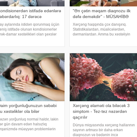
ondisionerdən istifadə edənlərə
"Ən çətin məqam diaqnozu ilk
əbərdarlıq: 17 dərəcə
dəfə deməkdir" - MÜSAHİBƏ
ay aylarında istidən qorunmaq üçün
Xərçəng haqqında çox danışırıq.
eniş istifadə olunan kondisionerlər
Statistikalardan, müalicələrdən,
rək-damar xəstəlikləri olan şəxslər
dərmanlardan. Amma bu xəstəliyin
çün ciddi risk yarada bilər. xəbər verir
arxasında dayanan insanlardan,
i, kardioloqların bildirdiyinə görə, tərli
onların qorxularından, ümidlərindən,
alda qəfil çox soyuq otağ
yanlış bildiklərindən daha az danışırıq.
Elə buna gör
aim yorğunluğunuzun səbəbi
Xərçəng əlaməti ola biləcək 3
u xəstəliklər ola bilər
simptom - Tez-tez nəzərdən
qaçırılır
əzən yorğunluq normal haldır, lakin
ər gün davam edən halsızlıq
Dünya miqyasında xərçəng hallarının
rqanizmdə müəyyən problemlərin
sayının artması bir daha erkən
laməti ola bilər. xəbər verir ki,
diaqnozun və bədənin incə