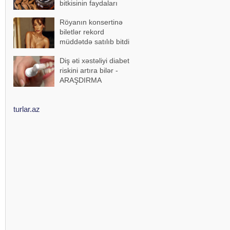
bitkisinin faydaları
Röyanın konsertinə
biletlər rekord
müddətdə satılıb bitdi
Diş əti xəstəliyi diabet
riskini artıra bilər -
ARAŞDIRMA
turlar.az