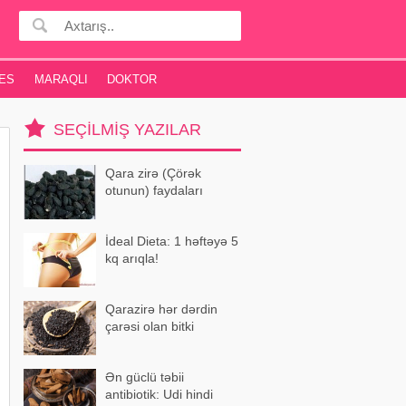
ES
MARAQLI
DOKTOR
SEÇILMIŞ YAZILAR
Qara zirə (Çörək
otunun) faydaları
İdeal Dieta: 1 həftəyə 5
kq arıqla!
Qarazirə hər dərdin
çarəsi olan bitki
Ən güclü təbii
antibiotik: Udi hindi