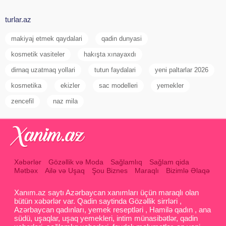
turlar.az
makiyaj etmek qaydalari
qadin dunyasi
kosmetik vasiteler
hakışta xınayaxdı
dirnaq uzatmaq yollari
tutun faydalari
yeni paltarlar 2026
kosmetika
ekizler
sac modelleri
yemekler
zencefil
naz mila
Xəbərlər
Gözəllik və Moda
Sağlamlıq
Sağlam qida
Mətbəx
Ailə və Uşaq
Şou Biznes
Maraqlı
Bizimlə Əlaqə
Xanım.az saytı Azərbaycan xanımları üçün maraqlı olan
bütün xəbərlər var. Qadin saytinda Gözəllik sirrləri ,
Azərbaycan qadınları, yemek reseptləri , Hamilə qadın , ana
südü, uşaqlar, uşaq yemekleri, intim münasibətlər, qadin