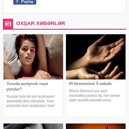
f
Paylaş
OXŞAR XƏBƏRLƏR
Yuxuda sevişmək nəyə
Əl titrəməsinin 5 səbəbi
yozulur?
Əllərin titrəməsi çox vaxt
narahatlıq yaratsa da, hər zaman
Yuxular hələ də sirri açılmayan
ciddi xəstəlik əlaməti olmur.
qaranlıqla dolu dünyadır. Yuxu
Mütəxəssislərin sözlərinə görə,
əsrlərdən bəri araşdırılan, həm
bəzi hallarda bu vəziyyət gündəlik
alimlərin, həm də mistika ilə
faktorlarla bağlı olur və aradan
məşğul olanların cavabını tapmaq
qalxa bilər. Fransız mətbuatın
istədiyi tapmacadır. Fərqli və
rəngarəng yuxular bəzən də
cinsəlikl