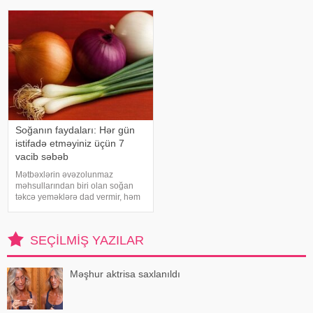
nazilməsi və aşınması nəticəsində
barədə Rusiya Səhiyyə
yaranır. xəbər verir ki
Nazirliyinin Milli Kliniki
Endokrinologiy
Soğanın faydaları: Hər gün
istifadə etməyiniz üçün 7
vacib səbəb
Mətbəxlərin əvəzolunmaz
məhsullarından biri olan soğan
təkcə yeməklərə dad vermir, həm
də sağlamlıq üçün çoxsaylı
faydaları ilə seçilir. xəbər verir ki,
tərkibindəki vitaminlər, minerallar
SEÇILMIŞ YAZILAR
və antioksidantlar sayəsində soğa
Məşhur aktrisa saxlanıldı