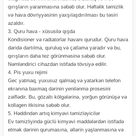
qırışların yaranmasına səbəb olur. Həftəlik təmizlik
və hava dövriyyəsinin yaxşılaşdırılması bu təsiri
azaldır.
3. Quru hava - xüsusilə qışda
Kondisioner və radiatorlar havanı qurudur. Quru hava
dəridə dartılma, quruluq və çatlama yaradır və bu,
qırışların daha tez görünməsinə səbəb olur.
Nəmləndirici cihazdan istifadə tövsiyə edilir.
4. Pis yuxu rejimi
Gec yatmaq, yuxusuz qalmaq və yatarkən telefon
ekranına baxmaq dərinin yenilənmə prosesini
zəiflədir. Bu, gözaltı kölgələrinə, yorğun görünüşə və
kollagen itkisinə səbəb olur.
5. Həddindən artıq kimyəvi təmizləyicilər
Ev təmizliyində güclü kimyəvi maddələrdən istifadə
etmək dərinin qurumasına, əllərin yaşlanmasına və