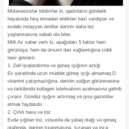
Mütəxəssislər bildirirlər ki, qadınların gündəlik
həyatında fərq etmədən etdikləri bəzi vərdişlər və
evdəki müəyyən amillər dərinin daha tez
yaşlanmasına səbəb ola bilər.
Milli.Az xəbər verir ki, aşağıdakı 5 faktor həm
görünüşə, həm də ümumi dəri sağlamlığına ciddi
təsir göstərir.
1. Zəif işıqlandırma və günəş işığının azlığı
Ev şəraitində uzun müddət günəş işığı almamaq D
vitamini çatışmazlığına, dərinin solğun görünməsinə
və tərkibində kollagen istehsalının azalmasına gətirib
çıxarır. Gündüz işığını artırmaq və qısa gəzintilər
etmək faydalıdır.
2. Çirkli hava və toz
Evdə yığılan toz, xüsusilə də yataq otağı və qonaq
otağında, dərinin tıxanmasına, sızanaq və incə