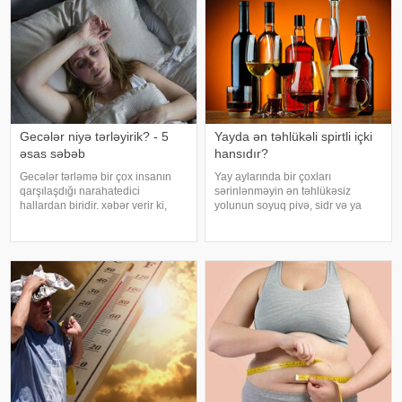
Gecələr niyə tərləyirik? - 5
Yayda ən təhlükəli spirtli içki
əsas səbəb
hansıdır?
Gecələr tərləmə bir çox insanın
Yay aylarında bir çoxları
qarşılaşdığı narahatedici
sərinlənməyin ən təhlükəsiz
hallardan biridir. xəbər verir ki,
yolunun soyuq pivə, sidr və ya
mütəxəssislər bildirirlər ki, bu
şirin kokteyl içmək olduğunu
vəziyyət bəzən sadə səbəblərlə
düşünür. Güclü spirtli içkilərdən
əlaqəli olsa da, bəzi hallarda
istidə uzaq durmağa çalışsalar da,
sağlamlıq problemlərinin əlamət
az alkoqollu içkilər çox vaxt
zərərsi