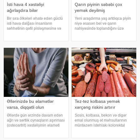
İsti hava 4 xəstəliyi
Qarın piyinin səbəbi çox
ağırlaşdıra bilər
yemək deyilmiş
Bir sıra ölkələri əhatə edən güclü
Yeni araşdırma yaş artdıqca piyin
isti hava dalğası insanların
niyə əsasən bel və qarın
səhhətinin qəfil pisləşməsinə və
nahiyəsində toplandığını üzə
bəzi xəstəliklərin ağırlaşmasına
çıxarıb. Bir çox insan yaşlandıqca
səbəb ola bilər. Yüksək
çəkisi demək olar ki, dəyişməsə
temperatur yalnız susuzlaşma və
də, qarın nahiyəsinin böyüdüyünü
günvurma riski yaratmır. xarici
müşahidə edir. Bu isə təkcə esteti
mediay
Əllərinizdə bu əlamətlər
Tez-tez kolbasa yemək
varsa, diqqətli olun
xərçəng riskini artırır
Əllərdə gün ərzində davam edən
Sosis, kolbasa, bekon və digər
ağrı və sərtlik oynaqların aşınması
emal olunmuş ət məhsullarının
(osteoartrit) xəstəliyinin əlaməti
müntəzəm istehlakı kolorektal
ola bilər. Bu xəstəlik oynaqları
(yoğun və düz bağırsaq) xərçəngi
qoruyan qığırdağın zamanla
riskini artıra bilər. xəbər verir ki, bu