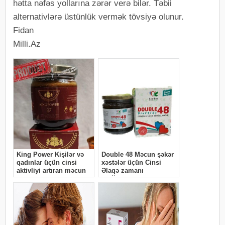
hətta nəfəs yollarına zərər verə bilər. Təbii
alternativlərə üstünlük vermək tövsiyə olunur.
Fidan
Milli.Az