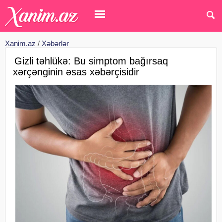
Xanim.az
/
Xəbərlər
Gizli təhlükə: Bu simptom bağırsaq
xərçənginin əsas xəbərçisidir