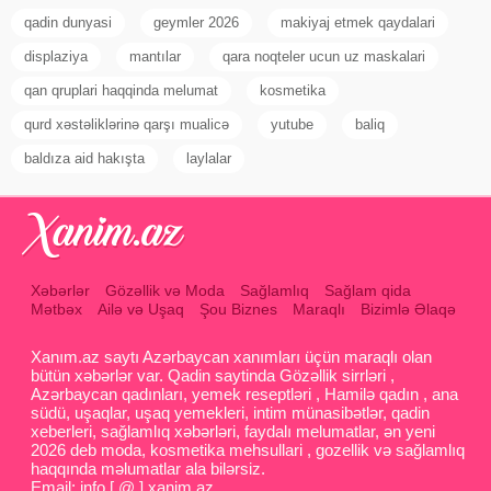
qadin dunyasi
geymler 2026
makiyaj etmek qaydalari
displaziya
mantılar
qara noqteler ucun uz maskalari
qan qruplari haqqinda melumat
kosmetika
qurd xəstəliklərinə qarşı mualicə
yutube
baliq
baldıza aid hakışta
laylalar
Xəbərlər
Gözəllik və Moda
Sağlamlıq
Sağlam qida
Mətbəx
Ailə və Uşaq
Şou Biznes
Maraqlı
Bizimlə Əlaqə
Xanım.az saytı Azərbaycan xanımları üçün maraqlı olan
bütün xəbərlər var. Qadin saytinda Gözəllik sirrləri ,
Azərbaycan qadınları, yemek reseptləri , Hamilə qadın , ana
südü, uşaqlar, uşaq yemekleri, intim münasibətlər, qadin
xeberleri, sağlamlıq xəbərləri, faydalı melumatlar, ən yeni
2026 deb moda, kosmetika mehsullari , gozellik və sağlamlıq
haqqında məlumatlar ala bilərsiz.
Email: info [ @ ] xanim.az