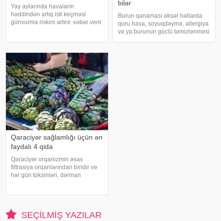
bilər
Yay aylarında havaların
həddindən artıq isti keçməsi
Burun qanaması əksər hallarda
günvurma riskini artırır. xəbər verir
quru hava, soyuqdəymə, allergiya
ki, xüsusilə uşaqlar, yaşlılar,
və ya burunun güclü təmizlənməsi
xroniki xəstəliyi olan şəxslər və
nəticəsində yaranır və təhlükəli
açıq havada çalışanlar daha
olmur. xəbər verir ki, lakin qanama
diqqətli olmalıdırlar.
tez-tez təkrarlanır, çox olursa və
Günvurmadan qorunma
ya çətin dayanırsa, mütlə
Qaraciyər sağlamlığı üçün ən
faydalı 4 qida
Qaraciyər orqanizmin əsas
filtrasiya orqanlarından biridir və
hər gün toksinləri, dərman
qalıqlarını və maddələr
mübadiləsi nəticəsində yaranan
tullantıları emal edir. "Euroonco"
federal ekspert onkologiya
SEÇILMIŞ YAZILAR
klinikalar