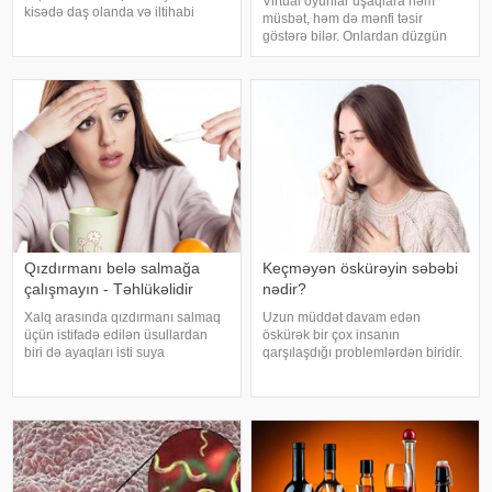
Virtual oyunlar uşaqlara həm
kisədə daş olanda və iltihabi
müsbət, həm də mənfi təsir
xəstəliklərdə ağrıyır. Kəskin
göstərə bilər. Onlardan düzgün
pristuplarda ilk işiniz təcili yardım
rejimdə istifadə edildikdə zehni
çağırıb, xəstəxanaya çatmaqdır,
inkişafı dəstəkləsə də, həddindən
bu zaman hətta ağrıkəsic
artıq oynanılması fiziki və psixoloji
problemlərə səbəb ola bilər
Qızdırmanı belə salmağa
Keçməyən öskürəyin səbəbi
çalışmayın - Təhlükəlidir
nədir?
Xalq arasında qızdırmanı salmaq
Uzun müddət davam edən
üçün istifadə edilən üsullardan
öskürək bir çox insanın
biri də ayaqları isti suya
qarşılaşdığı problemlərdən biridir.
qoymaqdır. Lakin bu metod hər
Bəzən adi soyuqdəymədən sonra
zaman faydalı hesab edilmir və
yaranan öskürək həftələrlə davam
bəzi hallarda vəziyyəti daha da
edə bilər. Lakin öskürəyin səbəbi
ağırlaşdıra bilər. xəbər verir ki,
hər zaman tənəffüs yolu
yüksə
infeksiyası olmur