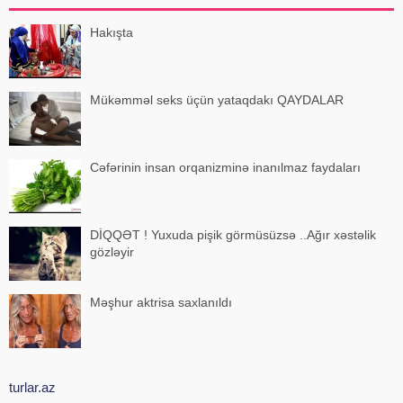
Hakışta
Mükəmməl seks üçün yataqdakı QAYDALAR
Cəfərinin insan orqanizminə inanılmaz faydaları
DİQQƏT ! Yuxuda pişik görmüsüzsə ..Ağır xəstəlik
gözləyir
Məşhur aktrisa saxlanıldı
turlar.az