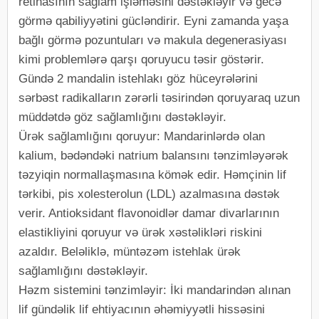
retinasının sağlam işləməsini dəstəkləyir və gecə
görmə qabiliyyətini gücləndirir. Eyni zamanda yaşa
bağlı görmə pozuntuları və makula degenerasiyası
kimi problemlərə qarşı qoruyucu təsir göstərir.
Gündə 2 mandalin istehlakı göz hüceyrələrini
sərbəst radikalların zərərli təsirindən qoruyaraq uzun
müddətdə göz sağlamlığını dəstəkləyir.
Ürək sağlamlığını qoruyur: Mandarinlərdə olan
kalium, bədəndəki natrium balansını tənzimləyərək
təzyiqin normallaşmasına kömək edir. Həmçinin lif
tərkibi, pis xolesterolun (LDL) azalmasına dəstək
verir. Antioksidant flavonoidlər damar divarlarının
elastikliyini qoruyur və ürək xəstəlikləri riskini
azaldır. Beləliklə, müntəzəm istehlak ürək
sağlamlığını dəstəkləyir.
Həzm sistemini tənzimləyir: İki mandarindən alınan
lif gündəlik lif ehtiyacının əhəmiyyətli hissəsini