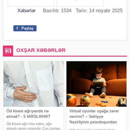
Xəbərlər
Baxılıb: 1534 Tarix: 14 noyabr 2025
f
Paylaş
OXŞAR XƏBƏRLƏR
Öd kisəsi ağrıyanda nə
Virtual oyunlar uşağa zərər
etməli? - 5 MƏSLƏHƏT
verirmi? – Səhiyyə
Nazirliyinin psixoloqundan
Öd kisəsi ağrı hiss edən, ağrı
tövsiyələr
siqnalı verən orqandır. Çox zaman