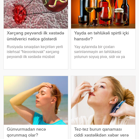
Xərçəng peyvəndi ilk xəstədə
Yayda ən təhlükəli spirtli içki
ümidverici nəticə göstərdi
hansıdır?
Rusiyada sınaqdan keçirilən yerli
Yay aylarında bir çoxları
istehsal "Neoonkovak" xərçəng
sərinlənməyin ən təhlükəsiz
peyvəndi ilk xəstədə müsbət
yolunun soyuq pivə, sidr və ya
immunoloji reaksiya yaradıb.
şirin kokteyl içmək olduğunu
xəbər verir ki, bu barədə
düşünür. Güclü spirtli içkilərdən
Rusiyanın Milli Elmi-Tədqiqat
istidə uzaq durmağa çalışsalar da,
Epidemiologiya və Mikrobiologiya
az alkoqollu içkilər çox vaxt
Mərkəzini
zərərsi
Günvurmadan necə
Tez-tez burun qanaması
qorunmaq olar?
ciddi xəstəlikdən xəbər verə