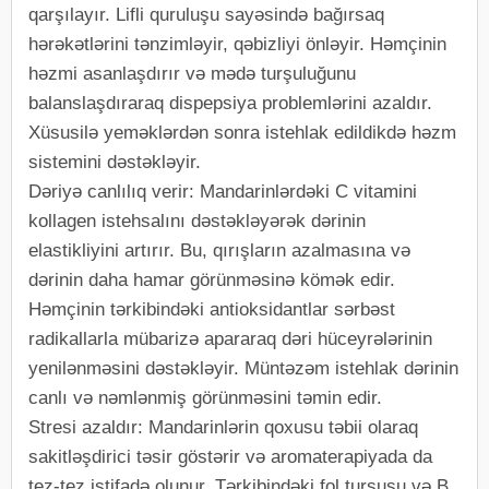
qarşılayır. Lifli quruluşu sayəsində bağırsaq
hərəkətlərini tənzimləyir, qəbizliyi önləyir. Həmçinin
həzmi asanlaşdırır və mədə turşuluğunu
balanslaşdıraraq dispepsiya problemlərini azaldır.
Xüsusilə yeməklərdən sonra istehlak edildikdə həzm
sistemini dəstəkləyir.
Dəriyə canlılıq verir: Mandarinlərdəki C vitamini
kollagen istehsalını dəstəkləyərək dərinin
elastikliyini artırır. Bu, qırışların azalmasına və
dərinin daha hamar görünməsinə kömək edir.
Həmçinin tərkibindəki antioksidantlar sərbəst
radikallarla mübarizə apararaq dəri hüceyrələrinin
yenilənməsini dəstəkləyir. Müntəzəm istehlak dərinin
canlı və nəmlənmiş görünməsini təmin edir.
Stresi azaldır: Mandarinlərin qoxusu təbii olaraq
sakitləşdirici təsir göstərir və aromaterapiyada da
tez-tez istifadə olunur. Tərkibindəki fol turşusu və B