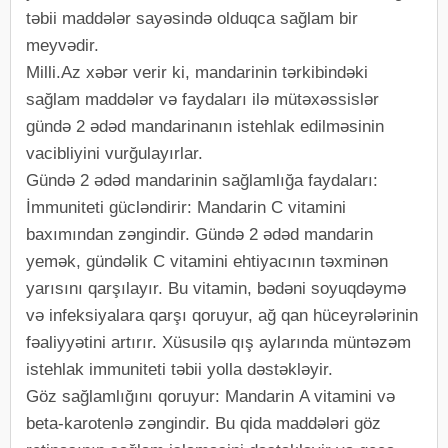
təbii maddələr sayəsində olduqca sağlam bir
meyvədir.
Milli.Az xəbər verir ki, mandarinin tərkibindəki
sağlam maddələr və faydaları ilə mütəxəssislər
gündə 2 ədəd mandarinanın istehlak edilməsinin
vacibliyini vurğulayırlar.
Gündə 2 ədəd mandarinin sağlamlığa faydaları:
İmmuniteti gücləndirir: Mandarin C vitamini
baxımından zəngindir. Gündə 2 ədəd mandarin
yemək, gündəlik C vitamini ehtiyacının təxminən
yarısını qarşılayır. Bu vitamin, bədəni soyuqdəymə
və infeksiyalara qarşı qoruyur, ağ qan hüceyrələrinin
fəaliyyətini artırır. Xüsusilə qış aylarında müntəzəm
istehlak immuniteti təbii yolla dəstəkləyir.
Göz sağlamlığını qoruyur: Mandarin A vitamini və
beta-karotenlə zəngindir. Bu qida maddələri göz