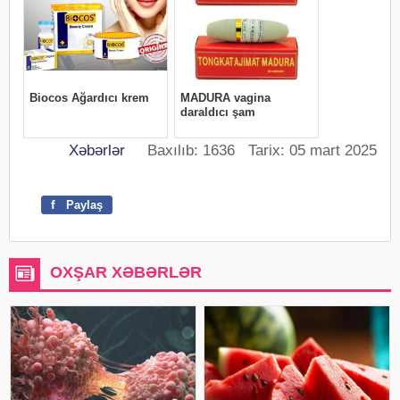
Xəbərlər
Baxılıb: 1636 Tarix: 05 mart 2025
f
Paylaş
OXŞAR XƏBƏRLƏR