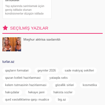
Yay aylarında sərinləmək üçün
geniş istifadə olunan
kondisionerlər düzgün istifadə
edilmədikdə müxtəlif sağlamlıq
problemlərinə səbəb ola bilər.
xəbər verir ki, ani temperatur
SEÇILMIŞ YAZILAR
dəyişiklikləri, quru hava və
baxımsız kondisionerlərd
Məşhur aktrisa saxlanıldı
turlar.az
qaşların formalari
geymler 2026
sade makiyaj sekilleri
qazan kotleti hazirlanmasi
yataqda seks
kelem tutmasinin hazirlanmasi
gözəllik sirləri
kosmetika
hakışdalar
hekaye janri
hakista sozler
qurd xəstəliklərinə qarşı mualicə
big.az