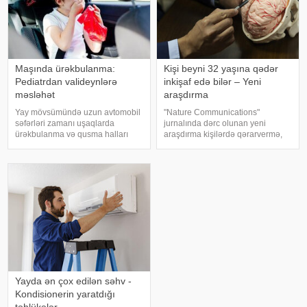
Maşında ürəkbulanma:
Kişi beyni 32 yaşına qədər
Pediatrdan valideynlərə
inkişaf edə bilər – Yeni
məsləhət
araşdırma
Yay mövsümündə uzun avtomobil
"Nature Communications"
səfərləri zamanı uşaqlarda
jurnalında dərc olunan yeni
ürəkbulanma və qusma halları
araşdırma kişilərdə qərarvermə,
tez-tez müşahidə olunur. xəbər
impulsların idarə olunması və risk
verir ki, pediatr Jül Fujer bunun
qiymətləndirilməsinə cavabdeh
beynin gözlərdən və bədənin
olan beyin nahiyələrinin orta
hərəkətindən gələn siqnallar
hesabla 32 yaşına qədər inkişa
arasındakı uyğunsuzluqda
Yayda ən çox edilən səhv -
Kondisionerin yaratdığı
təhlükələr