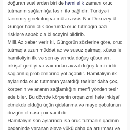
doğuran suallardan biri də
hamiləlik
zamanı oruc
tutmanın sağlamlığa təsiri ilə bağlıdır. Türkiyəli
tanınmış ginekoloq və mütəxəssis Nur Dokuzeylül
Güngör hamiləlik dövründə oruc tutmağın bəzi
risklərə səbəb ola biləcəyini bildirib.
Milli.Az xəbər verir ki, Güngörün sözlərinə görə, oruc
tutmaqla uzun müddət ac və susuz qalmaq, xüsusilə
hamiləliyin ilk və son aylarında doğuş qüsurları,
inkişaf geriliyi və vaxtından əvvəl doğuş kimi ciddi
sağlamlıq problemlərinə yol açabilir. Hamiləliyin ilk
aylarında oruc tutmanın yaratdığı təsirlər daha çox,
körpənin və ananın sağlamlığını mənfi yöndən təsir
edə bilər. Bu dövrdə körpənin orqanizmi hələ inkişaf
etməkdə olduğu üçün qidalanma və maye qəbulunun
düzgün olması çox vacibdir.
Hamiləliyin son aylarında isə oruc tutmanın qadının
bədənində yaranan əlavə yükü daha da artırması və