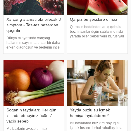
Xərçəng əlaməti ola biləcək 3
Qarpız bu şəxslərə olmaz
simptom - Tez-tez nəzərdən
Qarpızın həddindən artıq qəbulu
qaçırılır
bəzi insanlar üçün sağlamlıq riski
yarada bilər. xəbər verir ki, rusiyalı
Dünya miqyasında xərçəng
diyetoloq Olqa Yamilovanın
hallarının sayının artması bir daha
sözlərinə görə, xüsusilə böyrək və
erkən diaqnozun və bədənin incə
şəkərli diabet xəstələri bu
xəbərdarlıq əlamətlərinin düzgün
meyvəni ehtiyatla istehla
şərh edilməsinin vacibliyini
vurğulayır. Məşhur inancın əksinə
olaraq, xərçəng növləri həmişə
ağı
Soğanın faydaları: Hər gün
Yayda buzlu su içmək
istifadə etməyiniz üçün 7
həmişə faydalıdırmı?
vacib səbəb
İsti havalarda buz kimi soyuq su
içmək insanı dərhal rahatlaşdırsa
Mətbəxlərin əvəzolunmaz