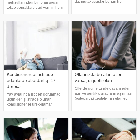
da, mütəxəssislər bunun hər
məhsullarından biri olan soğan
zaman ən yaxşı seçim olmadığını
təkcə yeməklərə dad vermir, həm
bildirirlər. xəbər verir ki, çox soyuq
də sağlamlıq üçün çoxsaylı
su susuzluq hissini tez azaldır və
faydaları ilə seçilir. xəbər verir ki,
insanın kifayət qədə
tərkibindəki vitaminlər, minerallar
və antioksidantlar sayəsində soğa
Kondisionerdən istifadə
Əllərinizdə bu əlamətlər
edənlərə xəbərdarlıq: 17
varsa, diqqətli olun
dərəcə
Əllərdə gün ərzində davam edən
ağrı və sərtlik oynaqların aşınması
Yay aylarında istidən qorunmaq
(osteoartrit) xəstəliyinin əlaməti
üçün geniş istifadə olunan
ola bilər. Bu xəstəlik oynaqları
kondisionerlər ürək-damar
qoruyan qığırdağın zamanla
xəstəlikləri olan şəxslər üçün ciddi
nazilməsi və aşınması nəticəsində
risk yarada bilər. xəbər verir ki,
yaranır. xəbər verir ki
kardioloqların bildirdiyinə görə,
tərli halda qəfil çox soyuq otağ