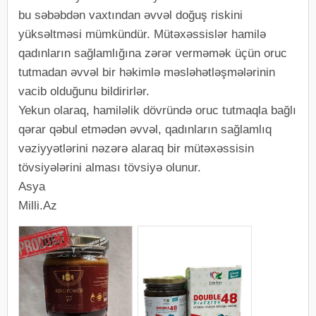
bu səbəbdən vaxtından əvvəl doğuş riskini
yüksəltməsi mümkündür. Mütəxəssislər hamilə
qadınların sağlamlığına zərər verməmək üçün oruc
tutmadan əvvəl bir həkimlə məsləhətləşmələrinin
vacib olduğunu bildirirlər.
Yekun olaraq, hamiləlik dövründə oruc tutmaqla bağlı
qərar qəbul etmədən əvvəl, qadınların sağlamlıq
vəziyyətlərini nəzərə alaraq bir mütəxəssisin
tövsiyələrini alması tövsiyə olunur.
Asya
Milli.Az