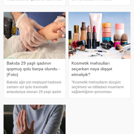
nəticəsində yaranır və təhlükəli
xəstəliyin arxasında dayanan
olmur. xəbər verir ki, lakin qanama
insanlardan, onların
tez-tez təkrarlanır, çox olursa və
qorxularından, ümidlərindən,
ya çətin dayanırsa, mütlə
yanlış bildiklərindən daha az
danışırıq. Elə buna gör
Bakıda 29 yaşlı qadının
Kosmetik məhsulları
qopmuş qolu bərpa olundu -
seçərkən nəyə diqqət
(Foto)
etməliyik?
Bakıda ağır yol-nəqliyyat hadisəsi
"Kosmetik məhsulların düzgün
zamanı sol qolu travmatik
seçilməsi və istifadəsi insanların
amputasiya olunan 29 yaşlı qadın
sağlamlığının qorunması
uğurla əməliyyat edilib. xəbər
baxımından mühüm əhəmiyyət
verir ki, hadisədən sonra
daşıyır". xəbər verir ki, bu fikirləri
zərərçəkən Səhiyyə Nazirliyi
Səhiyyə Nazirliyinin rəsmi
Akademik M.A.Topçubaşov adına
"Instagram" hesabınd
Elmi Cərrahiyy