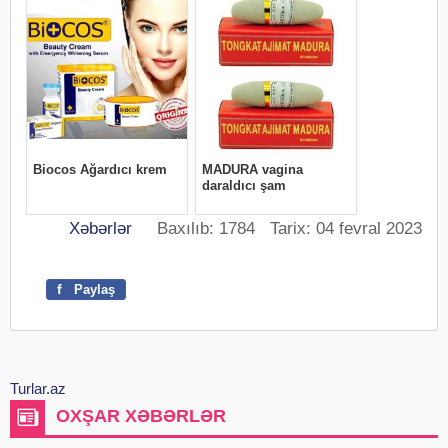
Xəbərlər
Baxılıb: 1784 Tarix: 04 fevral 2023
f
Paylaş
Turlar.az
OXŞAR XƏBƏRLƏR