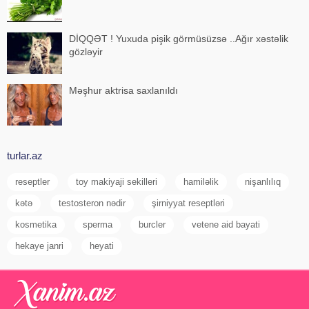
DİQQƏT ! Yuxuda pişik görmüsüzsə ..Ağır xəstəlik
gözləyir
Məşhur aktrisa saxlanıldı
turlar.az
reseptler
toy makiyaji sekilleri
hamiləlik
nişanlılıq
kətə
testosteron nədir
şirniyyat reseptləri
kosmetika
sperma
burcler
vetene aid bayati
hekaye janri
heyati