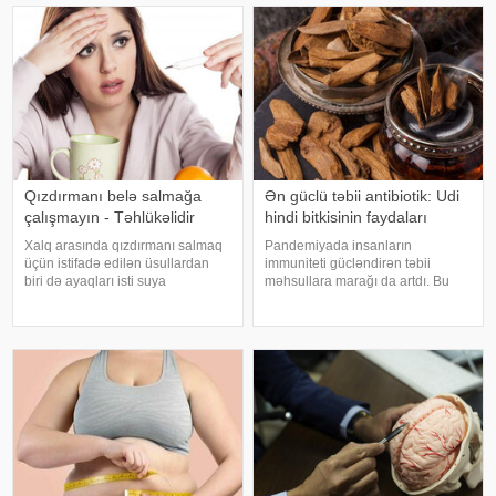
Qızdırmanı belə salmağa
Ən güclü təbii antibiotik: Udi
çalışmayın - Təhlükəlidir
hindi bitkisinin faydaları
Xalq arasında qızdırmanı salmaq
Pandemiyada insanların
üçün istifadə edilən üsullardan
immuniteti gücləndirən təbii
biri də ayaqları isti suya
məhsullara marağı da artdı. Bu
qoymaqdır. Lakin bu metod hər
qidalardan ən önəmlisi isə udi
zaman faydalı hesab edilmir və
hindi bitkisidir. Udi hindinin
bəzi hallarda vəziyyəti daha da
faydaları saymaqla bitmir. Bəs udi
ağırlaşdıra bilər. xəbər verir ki,
hindi bitkisi nədir?. xəbər verir ki,
yüksə
ə