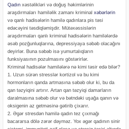
Qadın
xəstəlikləri və doğuş həkimlərinin
araşdırmaları hamiləlik zamanı kriminal
xəbərlərin
və qanlı hadisələrin hamilə qadınlara pis təsi
edəcəyini təsdiqləmişdir. Mütəxəssislərin
araşdırmaları qanlı kriminal hadisələrin hamilələrdə
əsəb pozğunluqlarına, depressiyaya səbəb olacağını
deyirlər. Buna səbəb isə yumurtalıqların
funksiyasının pozulmasını göstərirlər.
Kriminal hadisələr hamilələrə nə kimi təsir edə bilər?
1. Uzun sürən stresslər kortizol və bu kimi
hormonların qanda artmasına səbəb olur ki, bu da
qan təzyiqini artırır. Artan qan təzyiqi damarların
daralmasına səbəb olur və bətndəki uşağa qanın və
oksigenin az getməsinə gətirib çixarır.
2. Əgər stresdən hamilə qadın tez çıxmağı
bacararsa dölə zərər dəyməz. Yox əgər qadının sinir