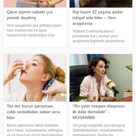
Qarın piyinin səbəbi çox
Kişi beyni 32 yaşına qədər
yemək deyilmiş
inkişaf edə bilər – Yeni
araşdırma
Yeni araşdırma yaş artdıqca piyin
niyə əsasən bel və qarın
"Nature Communications"
nahiyəsində toplandığını üzə
jurnalında dərc olunan yeni
çıxarıb. Bir çox insan yaşlandıqca
araşdırma kişilərdə qərarvermə,
çəkisi demək olar ki, dəyişməsə
impulsların idarə olunması və risk
də, qarın nahiyəsinin böyüdüyünü
qiymətləndirilməsinə cavabdeh
müşahidə edir. Bu isə təkcə esteti
olan beyin nahiyələrinin orta
hesabla 32 yaşına qədər inkişa
Tez-tez burun qanaması
"Ən çətin məqam diaqnozu
ciddi xəstəlikdən xəbər verə
ilk dəfə deməkdir" -
bilər
MÜSAHİBƏ
Burun qanaması əksər hallarda
Xərçəng haqqında çox danışırıq.
quru hava, soyuqdəymə, allergiya
Statistikalardan, müalicələrdən,
və ya burunun güclü təmizlənməsi
dərmanlardan. Amma bu