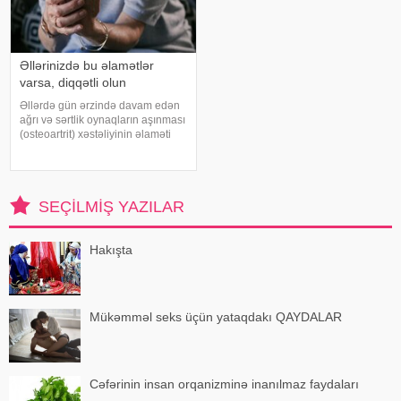
Əllərinizdə bu əlamətlər
varsa, diqqətli olun
Əllərdə gün ərzində davam edən
ağrı və sərtlik oynaqların aşınması
(osteoartrit) xəstəliyinin əlaməti
ola bilər. Bu xəstəlik oynaqları
qoruyan qığırdağın zamanla
nazilməsi və aşınması nəticəsində
yaranır. xəbər verir ki
SEÇILMIŞ YAZILAR
Hakışta
Mükəmməl seks üçün yataqdakı QAYDALAR
Cəfərinin insan orqanizminə inanılmaz faydaları