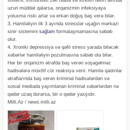
sistemi, immuniteti zəif olasa və stresin təsiri altında
uzun müddət qalarsa, orqanizmin infeksiyaya
yoluxma riski artar və erkən doğuş baş verə bilər.
3. Hamiləliyin ilk 3 ayında stresslər uşağın mərkəzi
sinir sistemini
sağlam
formalaşmamasına səbəb
olur.
4. Xroniki depressiya və qəfil stress yarada biləcək
xəbərlər hamiləliyin pozulmasına səbəb ola bilər.
Hər bir orqanizm ətrafda baş verən xoşagəlməz
hadisələrə müxtlif cür reaksiya verir. Hamilə qadınlar
ətraflarında baş verən kriminal hadisələrdən və
sosial mediada yayımlanan kriminal xəbərlərdən nə
qədər uzaq durarsa, bir o qədər yaxşıdır.
Milli.Az / news.milli.az