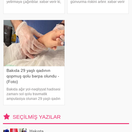
yetirməyə çağırıblar. xəbər verir ki,
günvurma riskini artırır. xəbər verir
insult bəzi hallarda qəfil baş
ki, xüsusilə uşaqlar, yaşlılar,
vermir və beyin günlər, hətta
xroniki xəstəliyi olan şəxslər və
həftələr əvvəl müəyyən siqnallar
açıq havada çalışanlar daha
verə bilər. Lakin b
diqqətli olmalıdırlar.
Günvurmadan qorunma
Bakıda 29 yaşlı qadının
qopmuş qolu bərpa olundu -
(Foto)
Bakıda ağır yol-nəqliyyat hadisəsi
zamanı sol qolu travmatik
amputasiya olunan 29 yaşlı qadın
uğurla əməliyyat edilib. xəbər
verir ki, hadisədən sonra
zərərçəkən Səhiyyə Nazirliyi
SEÇILMIŞ YAZILAR
Akademik M.A.Topçubaşov adına
Elmi Cərrahiyy
Hakışta