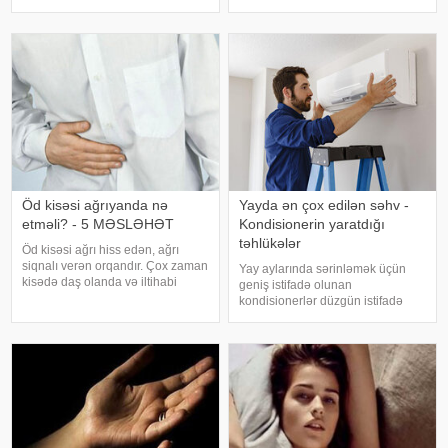
vəziyyət bəzən sadə səbəblərlə
edilib. xəbər verir ki, bunu
əlaqəli olsa da, bəzi hallarda
Azərbaycan Respublikasının Qida
sağlamlıq problemlərinin əlamət
Təhlükəsizliyi Agentliyinin (AQTA)
Qida təhlükəsizliyi şöbəsinin
müdir
Öd kisəsi ağrıyanda nə
Yayda ən çox edilən səhv -
etməli? - 5 MƏSLƏHƏT
Kondisionerin yaratdığı
təhlükələr
Öd kisəsi ağrı hiss edən, ağrı
siqnalı verən orqandır. Çox zaman
Yay aylarında sərinləmək üçün
kisədə daş olanda və iltihabi
geniş istifadə olunan
xəstəliklərdə ağrıyır. Kəskin
kondisionerlər düzgün istifadə
pristuplarda ilk işiniz təcili yardım
edilmədikdə müxtəlif sağlamlıq
çağırıb, xəstəxanaya çatmaqdır,
problemlərinə səbəb ola bilər.
bu zaman hətta ağrıkəsic
xəbər verir ki, ani temperatur
dəyişiklikləri, quru hava və
baxımsız kondisionerlərd