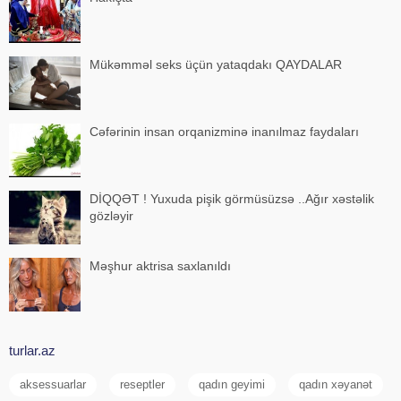
Mükəmməl seks üçün yataqdakı QAYDALAR
Cəfərinin insan orqanizminə inanılmaz faydaları
DİQQƏT ! Yuxuda pişik görmüsüzsə ..Ağır xəstəlik
gözləyir
Məşhur aktrisa saxlanıldı
turlar.az
aksessuarlar
reseptler
qadın geyimi
qadın xəyanət