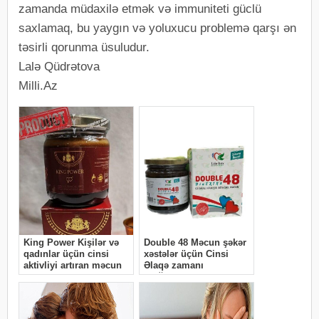
zamanda müdaxilə etmək və immuniteti güclü
saxlamaq, bu yaygın və yoluxucu problemə qarşı ən
təsirli qorunma üsuludur.
Lalə Qüdrətova
Milli.Az