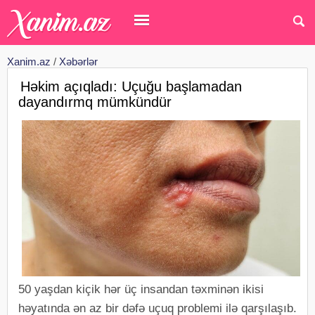
Xanim.az
/
Xəbərlər
Həkim açıqladı: Uçuğu başlamadan
dayandırmq mümkündür
50 yaşdan kiçik hər üç insandan təxminən ikisi
həyatında ən az bir dəfə uçuq problemi ilə qarşılaşıb.