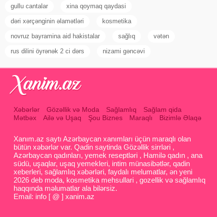
gullu cantalar
xina qoymaq qaydasi
dəri xərçənginin əlamətləri
kosmetika
novruz bayramina aid hakistalar
sağlıq
vətən
rus dilini öyrənək 2 ci dərs
nizami gəncəvi
Xəbərlər
Gözəllik və Moda
Sağlamlıq
Sağlam qida
Mətbəx
Ailə və Uşaq
Şou Biznes
Maraqlı
Bizimlə Əlaqə
Xanım.az saytı Azərbaycan xanımları üçün maraqlı olan
bütün xəbərlər var. Qadin saytinda Gözəllik sirrləri ,
Azərbaycan qadınları, yemek reseptləri , Hamilə qadın , ana
südü, uşaqlar, uşaq yemekleri, intim münasibətlər, qadin
xeberleri, sağlamlıq xəbərləri, faydalı melumatlar, ən yeni
2026 deb moda, kosmetika mehsullari , gozellik və sağlamlıq
haqqında məlumatlar ala bilərsiz.
Email: info [ @ ] xanim.az