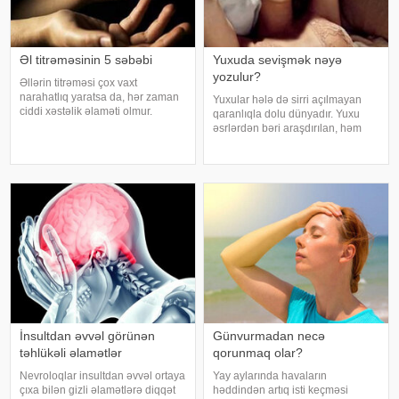
Əl titrəməsinin 5 səbəbi
Yuxuda sevişmək nəyə
yozulur?
Əllərin titrəməsi çox vaxt
narahatlıq yaratsa da, hər zaman
Yuxular hələ də sirri açılmayan
ciddi xəstəlik əlaməti olmur.
qaranlıqla dolu dünyadır. Yuxu
Mütəxəssislərin sözlərinə görə,
əsrlərdən bəri araşdırılan, həm
bəzi hallarda bu vəziyyət gündəlik
alimlərin, həm də mistika ilə
faktorlarla bağlı olur və aradan
məşğul olanların cavabını tapmaq
qalxa bilər. Fransız mətbuatın
istədiyi tapmacadır. Fərqli və
rəngarəng yuxular bəzən də
cinsəlikl
İnsultdan əvvəl görünən
Günvurmadan necə
təhlükəli əlamətlər
qorunmaq olar?
Nevroloqlar insultdan əvvəl ortaya
Yay aylarında havaların
çıxa bilən gizli əlamətlərə diqqət
həddindən artıq isti keçməsi