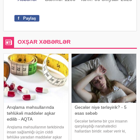
f
Paylaş
OXŞAR XƏBƏRLƏR
Arıqlama məhsullarında
Gecələr niyə tərləyirik? - 5
təhlükəli maddələr aşkar
əsas səbəb
edilib - AQTA
Gecələr tərləmə bir çox insanın
qarşılaşdığı narahatedici
Arıqlama məhsullarının tərkibində
hallardan biridir. xəbər verir ki,
insan sağlamlığı üçün ciddi
mütəxəssislər bildirirlər ki, bu
təhlükə yaradan maddələr aşkar