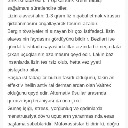
Sink istifadə edin: Tropikal sink kremi tətbiqi
sağalmanı sürətləndirə bilər.
Lizin əlavəsi alın: 1-3 qram lizin qəbul etmək virusun
qidalanmasını əngəlləyərək təsirini azaldır.
Bergin tövsiyələrini sınayan bir çox istifadəçi, lizin
əlavəsinin faydasını gördüyünü bildirir. Bəziləri isə
gündəlik istifadə sayəsində illər ərzində bir neçə dəfə
çıxan uçuqlarının azalmasını qeyd edir. Lakin bəzi
insanlarda lizin təsirsiz olub, hətta vəziyyəti
pisləşdirə bilər.
Başqa istifadəçilər buzun təsirli olduğunu, lakin ən
effektiv həllin antiviral dərmanlardan olan Valtrex
olduğunu qeyd edir. Alternativ üsullar arasında
qırmızı işıq terapiyası da önə çıxır.
Günəş işığı, stress, yorğunluq və qadınlarda
menstruasiya dövrü uçuqların yaranmasında əsas
başlama səbəbləridir. Mütəxəssislər bildirir ki, doğru