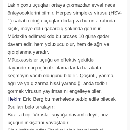
Lakin çoxu uçuqları ortaya çıxmazdan əvvəl necə
önləyəcəklərini bilmir. Herpes simpleks virusu (HSV-
1) səbəb olduğu uçuqlar dodaq və burun ətrafında
kiçik, maye dolu qabarcıq şəklində görünür.
Müdaxilə edilmədikdə bu proses 10 günə qədər
davam edir, həm yoluxucu olur, həm də ağrı və
qıcıqlanma yaradır.
Mütəxəssislər uçuğu ən effektiv şəkildə
dayandırmaq üçün ilk əlamətlərdə hərəkətə
keçməyin vacib olduğunu bildirir. Qaşıntı, yanma,
ağrı və ya qızarma hissi yarandığı anda tədbir
görmək virusun yayılmasını əngəlləyə bilər.
Həkim
Eric Berg bu mərhələdə tətbiq edilə biləcək
üsulları belə sıralayır:
Buz tətbiqi: Viruslar soyuğa davamlı deyil, buz
uçuğun inkişafını yavaşladır.