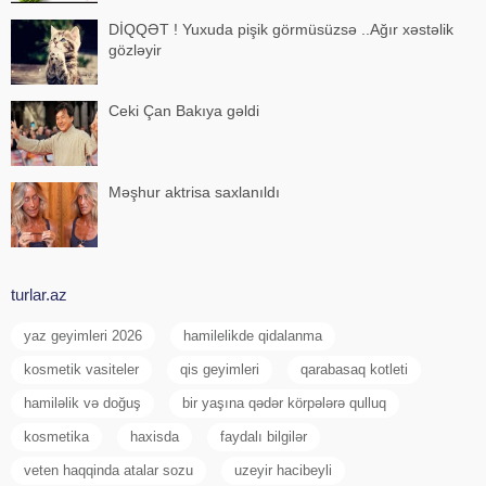
DİQQƏT ! Yuxuda pişik görmüsüzsə ..Ağır xəstəlik
gözləyir
Ceki Çan Bakıya gəldi
Məşhur aktrisa saxlanıldı
turlar.az
yaz geyimleri 2026
hamilelikde qidalanma
kosmetik vasiteler
qis geyimleri
qarabasaq kotleti
hamiləlik və doğuş
bir yaşına qədər körpələrə qulluq
kosmetika
haxisda
faydalı bilgilər
veten haqqinda atalar sozu
uzeyir hacibeyli