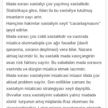
Mədə xorası xəstəliyi çox yayılmış xəstəlikdir.
Statistikaya görə, ildən ilə bu xəstəliyə tutulmuş
insanların sayı artır.
Həmçinin həkimlər xəstəliyin xeyli "cavanlaşmasını"
qeyd edirlər.
Mədə xorası çox ciddi xəstəlikdir və vaxtında
müalicə olunmadıqda çox ağır fəsadlar (daxili
qanaxma, xoranın deşilməsi) verə bilər. Nəzərə
almaq lazımdır ki, bu xəstəlik mədə xəsrçənginin
əsas risk faktoru sayılır. Bu səbəbdən mədə xorasını
vaxtında və düzgün müalicə etmək lazımdır.
Mədə xorası xəstəliyinin müalicəsi müasir tibdə çox
aktual problem sayılır. Son onilliklər zamanı bu
xəstəliyin müalicəsi strategiyası xeyli dəyişilib.
Əvvəllər xora xəstəliyinin səbəbini yalnız mədədə
xlorid turşunun artıq miqdarda ifraz olunması ilə