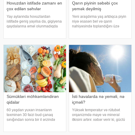
Hovuzdan istifadə zamanı ən
Qarın piyinin səbəbi çox
çox edilən səhvlər
yemək deyilmiş
Yay aylarında hovuzlardan
Yeni araşdırma yaş artdıqca piyin
istifadə geniş yayılsa da, gigiyena
niyə əsasən bel və qarın
qaydalarına əməl olunmadıqda
nahiyəsində toplandığını üzə
müxtəlif infeksiyalara yoluxma
çıxarıb. Bir çox insan yaşlandıqca
riski artır. xəbər verir ki, hovuza
çəkisi demək olar ki, dəyişməsə
girməzdən əvvəl və çıxdıqdan
də, qarın nahiyəsinin böyüdüyünü
sonra duş qəbul etmək, hovuz
müşahidə edir. Bu isə təkcə esteti
kənarınd
Sümükləri möhkəmləndirən
İsti havalarda nə yeməli, nə
qidalar
içməli?
60 yaşdan yuxarı insanların
Yüksək temperatur və rütubət
təxminən 30 faizi bud-çanaq
orqanizmdə maye və mineral
sınığından sonra bir il ərzində
itkisini artırır. xəbər verir ki, güclü
həyatını itirir. xəbər verir ki, bu
tərləmə nəticəsində yaranan su
səbəbdən sümüklərin
və mineral çatışmazlığı huşun
möhkəmliyini qorumaq və sınıq
itirilməsinə, başgicəllənmə və