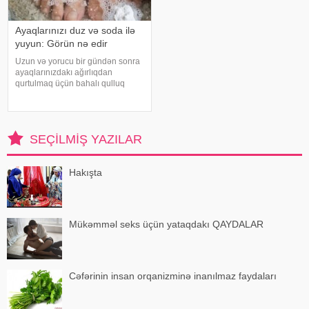
Ayaqlarınızı duz və soda ilə
yuyun: Görün nə edir
Uzun və yorucu bir gündən sonra
ayaqlarınızdakı ağırlıqdan
qurtulmaq üçün bahalı qulluq
məhsullarına ehtiyacınız yoxdur.
Duz və soda ilə ayaqlarınızı həm
rahatlaya, həm də təravətləndirə
bilərsiniz. xəbər verir ki, çox vax
SEÇILMIŞ YAZILAR
Hakışta
Mükəmməl seks üçün yataqdakı QAYDALAR
Cəfərinin insan orqanizminə inanılmaz faydaları