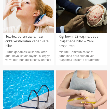
Tez-tez burun qanaması
Kişi beyni 32 yaşına qədər
ciddi xəstəlikdən xəbər verə
inkişaf edə bilər – Yeni
bilər
araşdırma
Burun qanaması əksər hallarda
"Nature Communications"
quru hava, soyuqdəymə, allergiya
jurnalında dərc olunan yeni
və ya burunun güclü təmizlənməsi
araşdırma kişilərdə qərarvermə,
nəticəsində yaranır və təhlükəli
impulsların idarə olunması və risk
olmur. xəbər verir ki, lakin qanama
qiymətləndirilməsinə cavabdeh
tez-tez təkrarlanır, çox olursa və
olan beyin nahiyələrinin orta
ya çətin dayanırsa, mütlə
hesabla 32 yaşına qədər inkişa