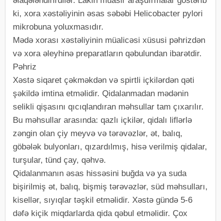
əlaqələndirirdilər. Lakin müasir araşdırmalar göstərib
ki, xora xəstəliyinin əsas səbəbi Helicobacter pylori
mikrobuna yoluxmasıdır.
Mədə xorası xəstəliyinin müalicəsi xüsusi pəhrizdən
və xora əleyhinə preparatların qəbulundan ibarətdir.
Pəhriz
Xəstə siqaret çəkməkdən və spirtli içkilərdən qəti
şəkildə imtina etməlidir. Qidalanmadan mədənin
selikli qişasını qıcıqlandıran məhsullar tam çıxarılır.
Bu məhsullar arasında: qazlı içkilər, qidalı liflərlə
zəngin olan çiy meyvə və tərəvəzlər, ət, balıq,
göbələk bulyonları, qızardılmış, hisə verilmiş qidalar,
turşular, tünd çay, qəhvə.
Qidalanmanın əsas hissəsini buğda və ya suda
bişirilmiş ət, balıq, bişmiş tərəvəzlər, süd məhsulları,
kisellər, sıyıqlar təşkil etməlidir. Xəstə gündə 5-6
dəfə kiçik miqdarlarda qida qəbul etməlidir. Çox