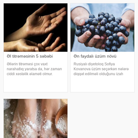
riskini azaltmaq üçün kalsium, D
ürəkbulanma kimi hallara səbəb
vitamini, zülal
ol
Əl titrəməsinin 5 səbəbi
Ən faydalı üzüm növü
Əllərin titrəməsi çox vaxt
Rusiyalı diyetoloq Sofiya
narahatlıq yaratsa da, hər zaman
Kovanova üzüm seçərkən nələrə
ciddi xəstəlik əlaməti olmur.
diqqət edilməli olduğunu izah
Mütəxəssislərin sözlərinə görə,
edib. -a istinadən xəbər verir ki,
bəzi hallarda bu vəziyyət gündəlik
bu barədə o, AİF.ru nəşrinə
faktorlarla bağlı olur və aradan
müsahibəsində danışıb.
qalxa bilər. Fransız mətbuatın
Mütəxəssis qeyd edib ki, tünd
rəngdə olan üzüm sortlar