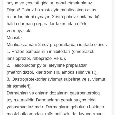
soyuq və çox isti qidaları qəbul etmək olmaz.
Diqqət! Pəhriz bu xəstəliyin müalicəsində əsas
rollardan birini oynayır. Xəstə pəhriz saxlamadığı
halda dərman preparatlar lazım olan effekt
verməyəcək.
Müasilə
Müalicə zamanı 3 növ preparatlardan istifadə olunur:
1. Proton pompasının inhibitorları (omeprazol,
lansioprazol, rabeprazol və s.).
2. Helicobacter pylori əleyhinə preparatlar
(metronidazol, klaritromisin, amoksisillin və s.).
3. Qastroprotektorlar (vismut subsitrat və s. vismut
birləşmələri).
Dərmanları və onların dozalarını qastroenteroloq
təyin etməlidir. Dərmanların qəbuluna çox ciddi
yanaşmaq lazımdır. Dərmanların qəbulunu həkimlə
məsləhətləşmədən, müstəqil şəkildə dayandırmaq,