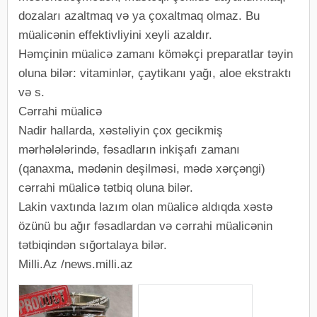
dozaları azaltmaq və ya çoxaltmaq olmaz. Bu
müalicənin effektivliyini xeyli azaldır.
Həmçinin müalicə zamanı köməkçi preparatlar təyin
oluna bilər: vitaminlər, çaytikanı yağı, aloe ekstraktı
və s.
Cərrahi müalicə
Nadir hallarda, xəstəliyin çox gecikmiş
mərhələlərində, fəsadların inkişafı zamanı
(qanaxma, mədənin deşilməsi, mədə xərçəngi)
cərrahi müalicə tətbiq oluna bilər.
Lakin vaxtında lazım olan müalicə aldıqda xəstə
özünü bu ağır fəsadlardan və cərrahi müalicənin
tətbiqindən sığortalaya bilər.
Milli.Az /news.milli.az