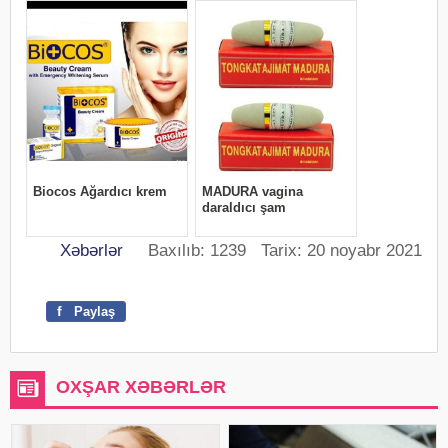
Xəbərlər
Baxılıb: 1239 Tarix: 20 noyabr 2021
f
Paylaş
OXŞAR XƏBƏRLƏR